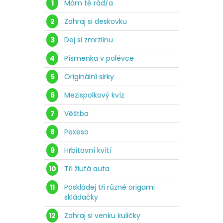
1
Mám tě rád/a
2
Zahraj si deskovku
3
Dej si zmrzlinu
4
Písmenka v polévce
5
Originální sirky
6
Mezispolkový kvíz
7
Věštba
8
Pexeso
9
Hřbitovní kvítí
10
Tři žlutá auta
11
Poskládej tři různé origami
skládačky
12
Zahraj si venku kuličky