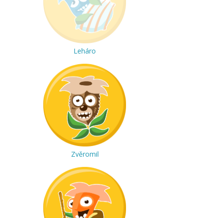
Leháro
Zvěromil