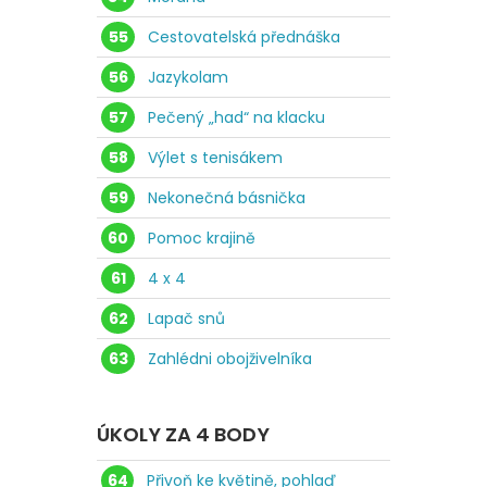
55
Cestovatelská přednáška
56
Jazykolam
57
Pečený „had“ na klacku
58
Výlet s tenisákem
59
Nekonečná básnička
60
Pomoc krajině
61
4 x 4
62
Lapač snů
63
Zahlédni obojživelníka
ÚKOLY ZA 4 BODY
64
Přivoň ke květině, pohlaď