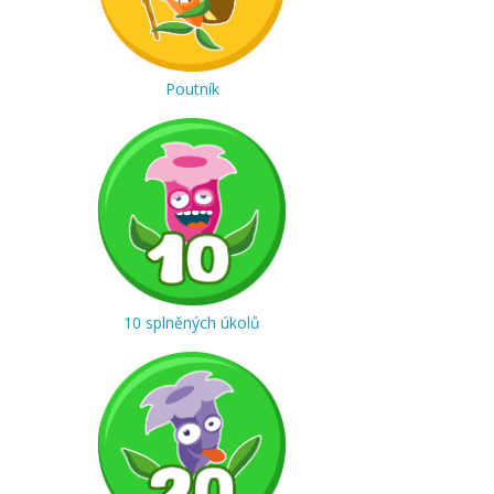
Poutník
10 splněných úkolů