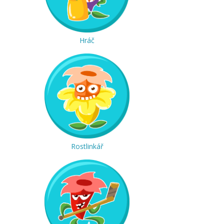
Hráč
Rostlinkář