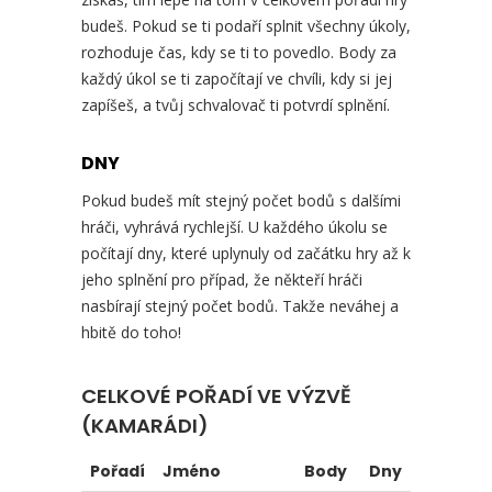
budeš. Pokud se ti podaří splnit všechny úkoly,
rozhoduje čas, kdy se ti to povedlo. Body za
každý úkol se ti započítají ve chvíli, kdy si jej
zapíšeš, a tvůj schvalovač ti potvrdí splnění.
DNY
Pokud budeš mít stejný počet bodů s dalšími
hráči, vyhrává rychlejší. U každého úkolu se
počítají dny, které uplynuly od začátku hry až k
jeho splnění pro případ, že někteří hráči
nasbírají stejný počet bodů. Takže neváhej a
hbitě do toho!
CELKOVÉ POŘADÍ VE VÝZVĚ
(KAMARÁDI)
Pořadí
Jméno
Body
Dny