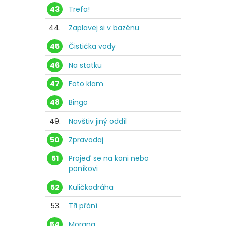
43
Trefa!
44.
Zaplavej si v bazénu
45
Čistička vody
46
Na statku
47
Foto klam
48
Bingo
49.
Navštiv jiný oddíl
50
Zpravodaj
51
Projeď se na koni nebo
poníkovi
52
Kuličkodráha
53.
Tři přání
54
Morana