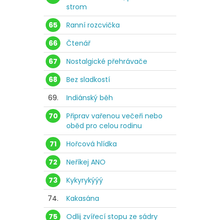
strom
65
Ranní rozcvička
66
Čtenář
67
Nostalgické přehrávače
68
Bez sladkostí
69.
Indiánský běh
70
Připrav vařenou večeři nebo
oběd pro celou rodinu
71
Hořcová hlídka
72
Neříkej ANO
73
Kykyrykýýý
74.
Kakasána
75
Odlij zvířecí stopu ze sádry