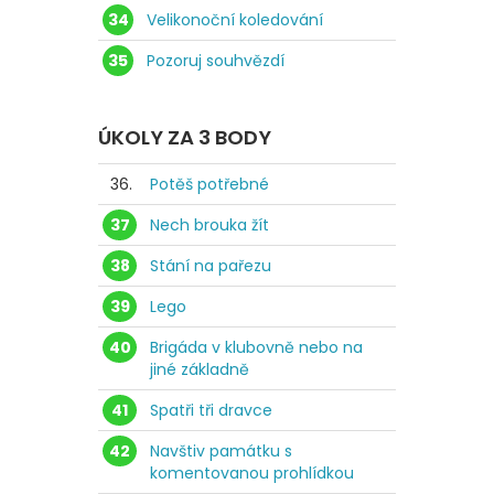
34
Velikonoční koledování
35
Pozoruj souhvězdí
ÚKOLY ZA 3 BODY
36.
Potěš potřebné
37
Nech brouka žít
38
Stání na pařezu
39
Lego
40
Brigáda v klubovně nebo na
jiné základně
41
Spatři tři dravce
42
Navštiv památku s
komentovanou prohlídkou