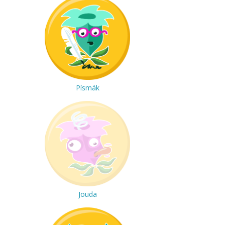
Písmák
Jouda