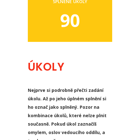
SPLNĚNÉ ÚKOLY
90
ÚKOLY
Nejprve si podrobně přečti zadání
úkolu. Až po jeho úplném splnění si
ho označ jako splněný. Pozor na
kombinace úkolů, které nelze plnit
současně. Pokud úkol zaznačíš
omylem, oslov vedoucího oddílu, a