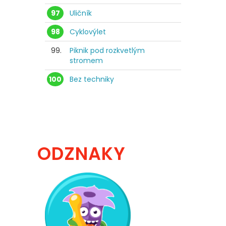
97
Uličník
98
Cyklovýlet
99.
Piknik pod rozkvetlým
stromem
100
Bez techniky
ODZNAKY