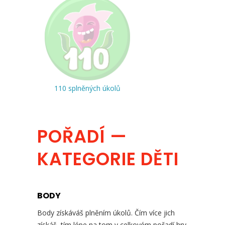
110 splněných úkolů
POŘADÍ —
KATEGORIE DĚTI
BODY
Body získáváš plněním úkolů. Čím více jich
získáš, tím lépe na tom v celkovém pořadí hry