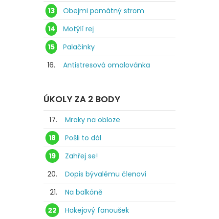
13
Obejmi památný strom
14
Motýlí rej
15
Palačinky
16.
Antistresová omalovánka
ÚKOLY ZA 2 BODY
17.
Mraky na obloze
18
Pošli to dál
19
Zahřej se!
20.
Dopis bývalému členovi
21.
Na balkóně
22
Hokejový fanoušek