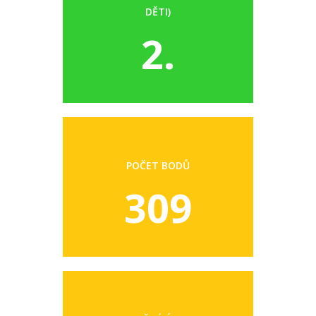
DĚTI)
2.
POČET BODŮ
309