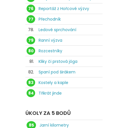
76
Reportáž z Hořcové výzvy
77
Přechodník
78.
Ledové sprchování
79
Ranní výzva
80
Rozcestníky
81.
Kliky či prstová jóga
82.
Spaní pod širákem
83
Kostely a kaple
84
Třikrát jinde
ÚKOLY ZA 5 BODŮ
85
Jarní kilometry