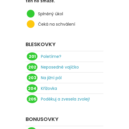
ten ho smaže.
Splněný úkol
Čeká na schválení
BLESKOVKY
201
Poletíme?
202
Neposedné vajíčko
203
Na jižní pól
204
Křížovka
205
Poděkuj a zvesela zvolej!
BONUSOVKY