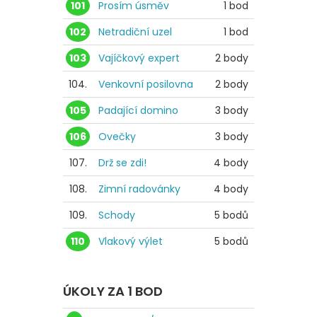
101
Prosím úsměv
1 bod
102
Netradiční uzel
1 bod
103
Vajíčkový expert
2 body
104.
Venkovní posilovna
2 body
105
Padající domino
3 body
106
Ovečky
3 body
107.
Drž se zdi!
4 body
108.
Zimní radovánky
4 body
109.
Schody
5 bodů
110
Vlakový výlet
5 bodů
ÚKOLY ZA 1 BOD