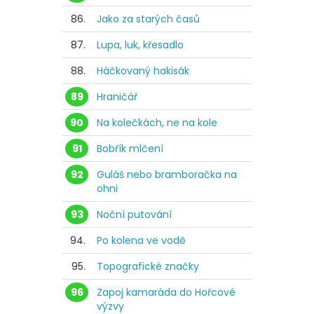
86.
Jako za starých časů
87.
Lupa, luk, křesadlo
88.
Háčkovaný hakisák
89
Hraničář
90
Na kolečkách, ne na kole
91
Bobřík mlčení
92
Guláš nebo bramboračka na
ohni
93
Noční putování
94.
Po kolena ve vodě
95.
Topografické značky
96
Zapoj kamaráda do Hořcové
výzvy