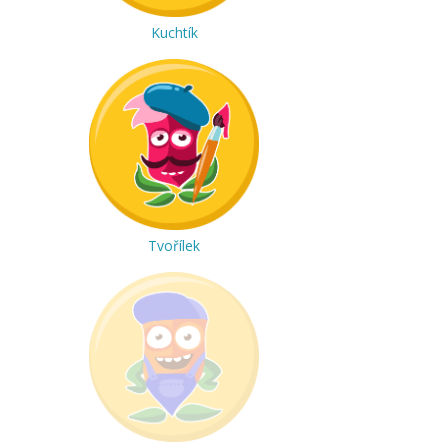
Kuchtík
Tvořílek