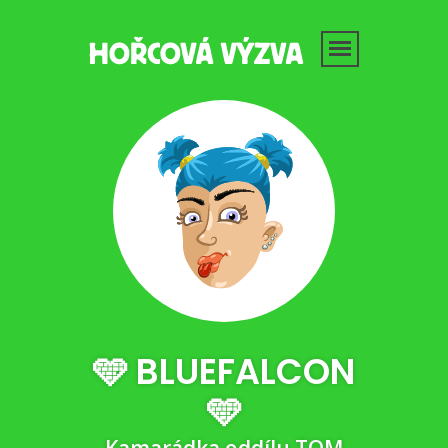
🩵 BLUEFALCON
🩵