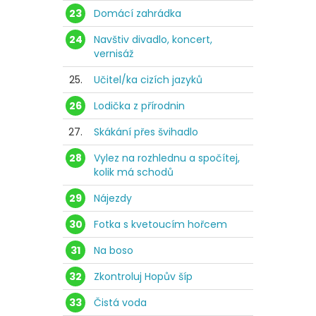
23
Domácí zahrádka
24
Navštiv divadlo, koncert,
vernisáž
25.
Učitel/ka cizích jazyků
26
Lodička z přírodnin
27.
Skákání přes švihadlo
28
Vylez na rozhlednu a spočítej,
kolik má schodů
29
Nájezdy
30
Fotka s kvetoucím hořcem
31
Na boso
32
Zkontroluj Hopův šíp
33
Čistá voda