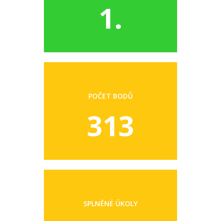
1.
POČET BODŮ
313
SPLNĚNÉ ÚKOLY