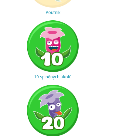
Poutník
10 splněných úkolů