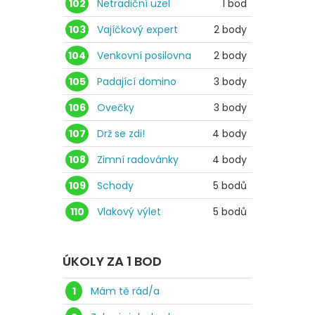
102
Netradiční uzel
1 bod
103
Vajíčkový expert
2 body
104
Venkovní posilovna
2 body
105
Padající domino
3 body
106
Ovečky
3 body
107
Drž se zdi!
4 body
108
Zimní radovánky
4 body
109
Schody
5 bodů
110
Vlakový výlet
5 bodů
ÚKOLY ZA 1 BOD
1
Mám tě rád/a