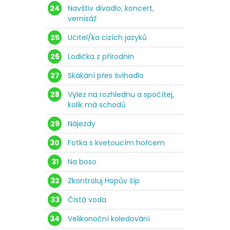
24
Navštiv divadlo, koncert,
vernisáž
25
Učitel/ka cizích jazyků
26
Lodička z přírodnin
27
Skákání přes švihadlo
28
Vylez na rozhlednu a spočítej,
kolik má schodů
29
Nájezdy
30
Fotka s kvetoucím hořcem
31
Na boso
32
Zkontroluj Hopův šíp
33
Čistá voda
34
Velikonoční koledování