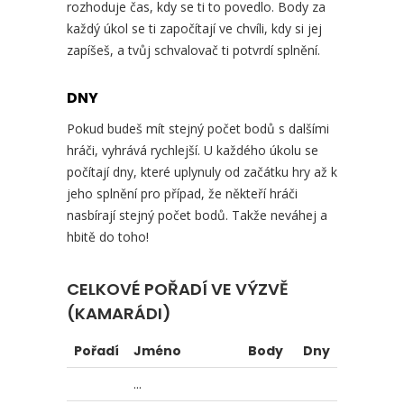
rozhoduje čas, kdy se ti to povedlo. Body za
každý úkol se ti započítají ve chvíli, kdy si jej
zapíšeš, a tvůj schvalovač ti potvrdí splnění.
DNY
Pokud budeš mít stejný počet bodů s dalšími
hráči, vyhrává rychlejší. U každého úkolu se
počítají dny, které uplynuly od začátku hry až k
jeho splnění pro případ, že někteří hráči
nasbírají stejný počet bodů. Takže neváhej a
hbitě do toho!
CELKOVÉ POŘADÍ VE VÝZVĚ
(KAMARÁDI)
Pořadí
Jméno
Body
Dny
...