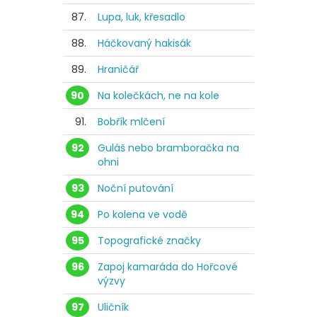
87.
Lupa, luk, křesadlo
88.
Háčkovaný hakisák
89.
Hraničář
90
Na kolečkách, ne na kole
91.
Bobřík mlčení
92
Guláš nebo bramboračka na
ohni
93
Noční putování
94
Po kolena ve vodě
95
Topografické značky
96
Zapoj kamaráda do Hořcové
výzvy
97
Uličník