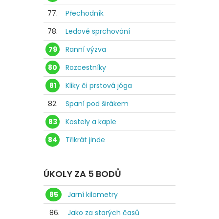
77.
Přechodník
78.
Ledové sprchování
79
Ranní výzva
80
Rozcestníky
81
Kliky či prstová jóga
82.
Spaní pod širákem
83
Kostely a kaple
84
Třikrát jinde
ÚKOLY ZA 5 BODŮ
85
Jarní kilometry
86.
Jako za starých časů