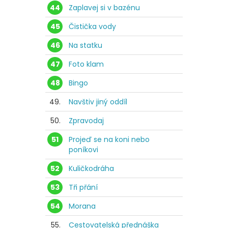
44
Zaplavej si v bazénu
45
Čistička vody
46
Na statku
47
Foto klam
48
Bingo
49.
Navštiv jiný oddíl
50.
Zpravodaj
51
Projeď se na koni nebo
poníkovi
52
Kuličkodráha
53
Tři přání
54
Morana
55.
Cestovatelská přednáška