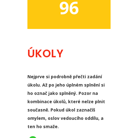
96
ÚKOLY
Nejprve si podrobně přečti zadání
úkolu. Až po jeho úplném splnění si
ho označ jako splněný. Pozor na
kombinace úkolů, které nelze plnit
současně. Pokud úkol zaznačíš
omylem, oslov vedoucího oddílu, a
ten ho smaže.