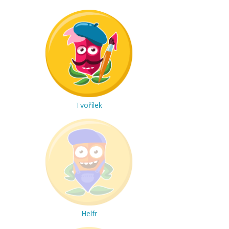
Tvořílek
Helfr