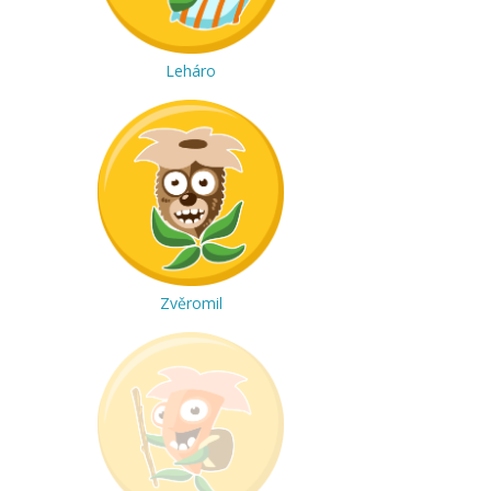
Leháro
Zvěromil