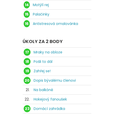
14
Motýlí rej
15
Palačinky
16
Antistresová omalovánka
ÚKOLY ZA 2 BODY
17
Mraky na obloze
18
Pošli to dál
19
Zahřej se!
20
Dopis bývalému členovi
21.
Na balkóně
22.
Hokejový fanoušek
23
Domácí zahrádka