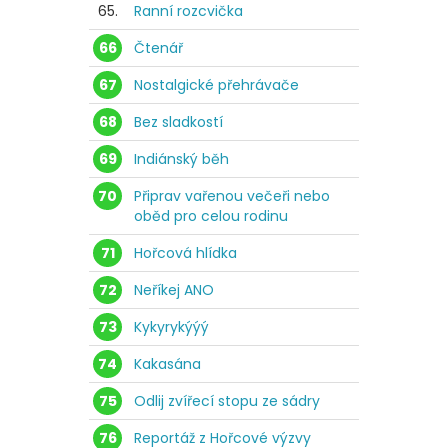
65.
Ranní rozcvička
66
Čtenář
67
Nostalgické přehrávače
68
Bez sladkostí
69
Indiánský běh
70
Připrav vařenou večeři nebo
oběd pro celou rodinu
71
Hořcová hlídka
72
Neříkej ANO
73
Kykyrykýýý
74
Kakasána
75
Odlij zvířecí stopu ze sádry
76
Reportáž z Hořcové výzvy