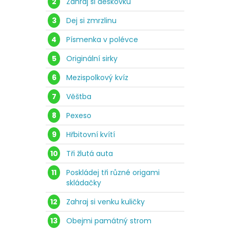
2
Zahraj si deskovku
3
Dej si zmrzlinu
4
Písmenka v polévce
5
Originální sirky
6
Mezispolkový kvíz
7
Věštba
8
Pexeso
9
Hřbitovní kvítí
10
Tři žlutá auta
11
Poskládej tři různé origami
skládačky
12
Zahraj si venku kuličky
13
Obejmi památný strom