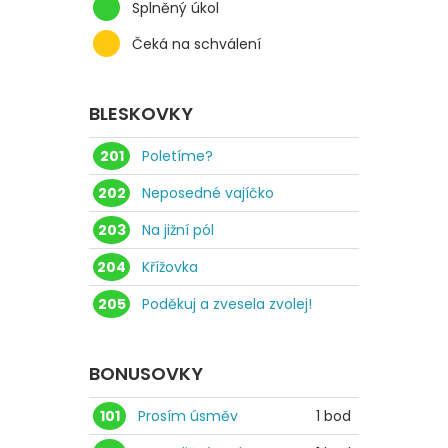
Splněný úkol
Čeká na schválení
BLESKOVKY
201
Poletíme?
202
Neposedné vajíčko
203
Na jižní pól
204
Křížovka
205
Poděkuj a zvesela zvolej!
BONUSOVKY
101
Prosím úsměv
1 bod