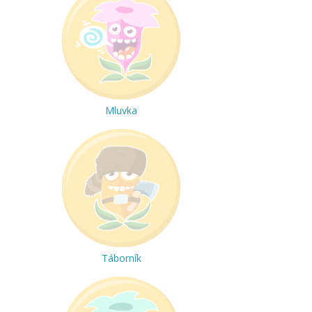
Mluvka
Táborník