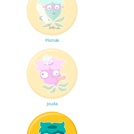
Písmák
Jouda