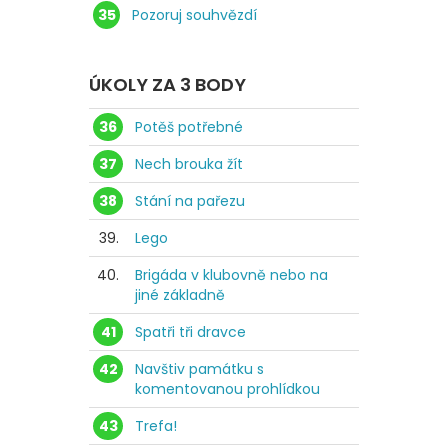
35
Pozoruj souhvězdí
ÚKOLY ZA 3 BODY
36
Potěš potřebné
37
Nech brouka žít
38
Stání na pařezu
39.
Lego
40.
Brigáda v klubovně nebo na
jiné základně
41
Spatři tři dravce
42
Navštiv památku s
komentovanou prohlídkou
43
Trefa!