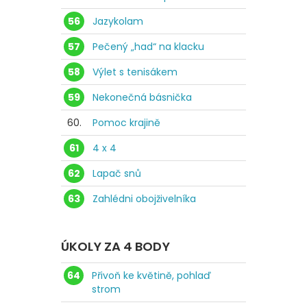
56
Jazykolam
57
Pečený „had“ na klacku
58
Výlet s tenisákem
59
Nekonečná básnička
60.
Pomoc krajině
61
4 x 4
62
Lapač snů
63
Zahlédni obojživelníka
ÚKOLY ZA 4 BODY
64
Přivoň ke květině, pohlaď
strom