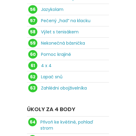
56
Jazykolam
57
Pečený „had“ na klacku
58
Výlet s tenisákem
59
Nekonečná básnička
60
Pomoc krajině
61
4 x 4
62
Lapač snů
63
Zahlédni obojživelníka
ÚKOLY ZA 4 BODY
64
Přivoň ke květině, pohlaď
strom