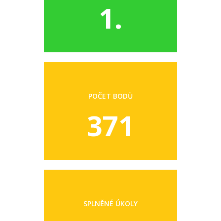
1.
POČET BODŮ
371
SPLNĚNÉ ÚKOLY