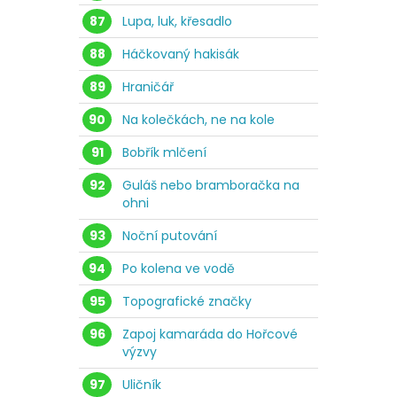
87
Lupa, luk, křesadlo
88
Háčkovaný hakisák
89
Hraničář
90
Na kolečkách, ne na kole
91
Bobřík mlčení
92
Guláš nebo bramboračka na
ohni
93
Noční putování
94
Po kolena ve vodě
95
Topografické značky
96
Zapoj kamaráda do Hořcové
výzvy
97
Uličník