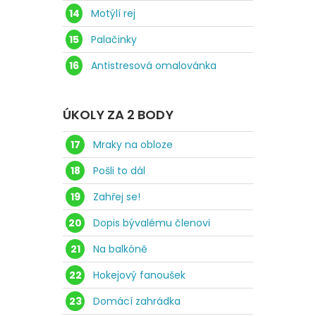
14
Motýlí rej
15
Palačinky
16
Antistresová omalovánka
ÚKOLY ZA 2 BODY
17
Mraky na obloze
18
Pošli to dál
19
Zahřej se!
20
Dopis bývalému členovi
21
Na balkóně
22
Hokejový fanoušek
23
Domácí zahrádka