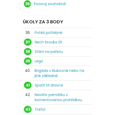
35
Pozoruj souhvězdí
ÚKOLY ZA 3 BODY
36.
Potěš potřebné
37
Nech brouka žít
38
Stání na pařezu
39
Lego
40.
Brigáda v klubovně nebo na
jiné základně
41
Spatři tři dravce
42.
Navštiv památku s
komentovanou prohlídkou
43
Trefa!