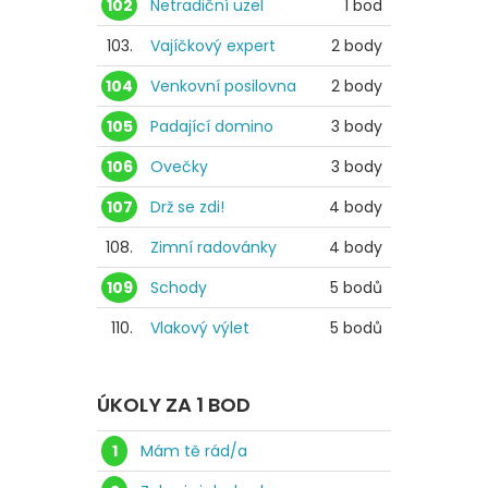
102
Netradiční uzel
1 bod
103.
Vajíčkový expert
2 body
104
Venkovní posilovna
2 body
105
Padající domino
3 body
106
Ovečky
3 body
107
Drž se zdi!
4 body
108.
Zimní radovánky
4 body
109
Schody
5 bodů
110.
Vlakový výlet
5 bodů
ÚKOLY ZA 1 BOD
1
Mám tě rád/a