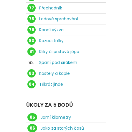
77
Přechodník
78
Ledové sprchování
79
Ranní výzva
80
Rozcestníky
81
Kliky či prstová jóga
82.
Spaní pod širákem
83
Kostely a kaple
84
Třikrát jinde
ÚKOLY ZA 5 BODŮ
85
Jarní kilometry
86
Jako za starých časů