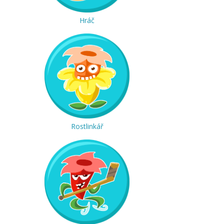
Hráč
Rostlinkář