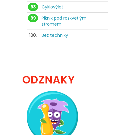
98
Cyklovýlet
99
Piknik pod rozkvetlým
stromem
100.
Bez techniky
ODZNAKY