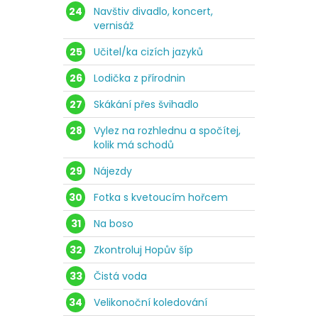
24
Navštiv divadlo, koncert,
vernisáž
25
Učitel/ka cizích jazyků
26
Lodička z přírodnin
27
Skákání přes švihadlo
28
Vylez na rozhlednu a spočítej,
kolik má schodů
29
Nájezdy
30
Fotka s kvetoucím hořcem
31
Na boso
32
Zkontroluj Hopův šíp
33
Čistá voda
34
Velikonoční koledování