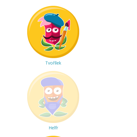
Tvořílek
Helfr