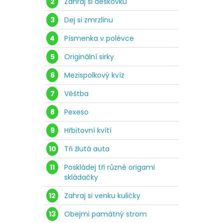
2
Zahraj si deskovku
3
Dej si zmrzlinu
4
Písmenka v polévce
5
Originální sirky
6
Mezispolkový kvíz
7
Věštba
8
Pexeso
9
Hřbitovní kvítí
10
Tři žlutá auta
11
Poskládej tři různé origami
skládačky
12
Zahraj si venku kuličky
13
Obejmi památný strom