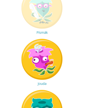
Písmák
Jouda