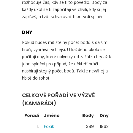
rozhoduje čas, kdy se ti to povedlo. Body za
každý úkol se ti započítají ve chvíli, kdy si jej
zapíšeš, a tvůj schvalovač ti potvrdí splnění.
DNY
Pokud budeš mít stejný počet bodů s dalšími
hráči, vyhrává rychlejší. U každého úkolu se
počítají dny, které uplynuly od začátku hry až k
jeho splnění pro případ, že někteří hráči
nasbírají stejný počet bodů. Takže neváhej a
hbitě do toho!
CELKOVÉ POŘADÍ VE VÝZVĚ
(KAMARÁDI)
Pořadí
Jméno
Body
Dny
1.
Foxík
389
1863