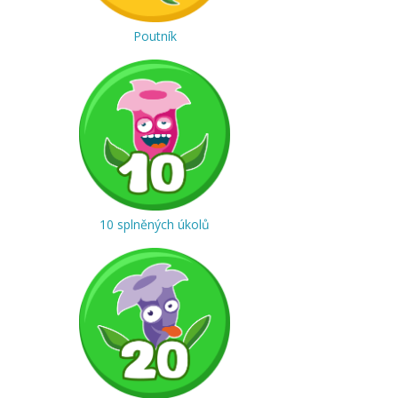
Poutník
10 splněných úkolů