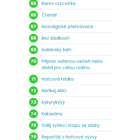
65
Ranní rozcvička
66
Čtenář
67
Nostalgické přehrávače
68
Bez sladkostí
69
Indiánský běh
70
Připrav vařenou večeři nebo
oběd pro celou rodinu
71
Hořcová hlídka
72
Neříkej ANO
73
Kykyrykýýý
74
Kakasána
75
Odlij zvířecí stopu ze sádry
76
Reportáž z Hořcové výzvy