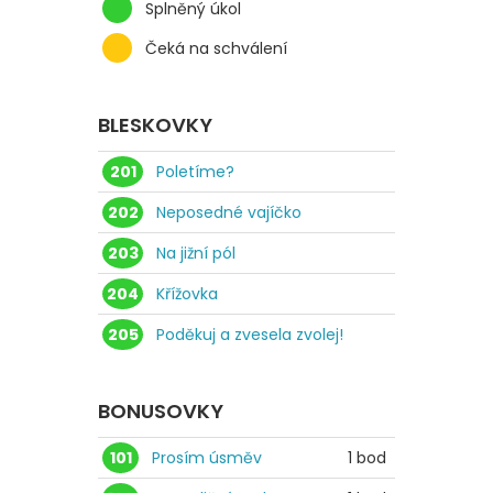
Splněný úkol
Čeká na schválení
BLESKOVKY
201
Poletíme?
202
Neposedné vajíčko
203
Na jižní pól
204
Křížovka
205
Poděkuj a zvesela zvolej!
BONUSOVKY
101
Prosím úsměv
1 bod