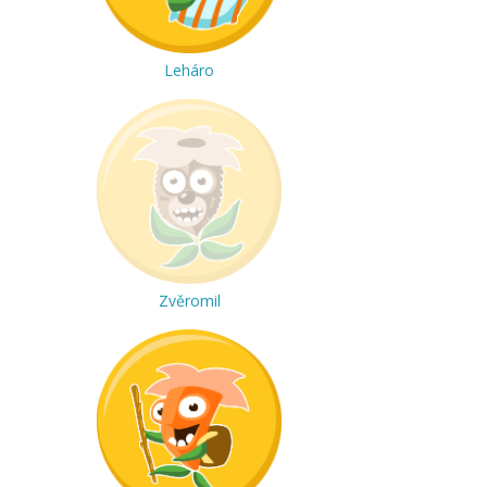
Leháro
Zvěromil