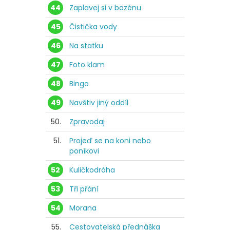
44
Zaplavej si v bazénu
45
Čistička vody
46
Na statku
47
Foto klam
48
Bingo
49
Navštiv jiný oddíl
50.
Zpravodaj
51.
Projeď se na koni nebo
poníkovi
52
Kuličkodráha
53
Tři přání
54
Morana
55.
Cestovatelská přednáška