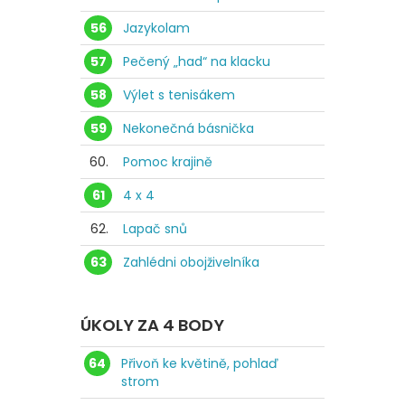
56
Jazykolam
57
Pečený „had“ na klacku
58
Výlet s tenisákem
59
Nekonečná básnička
60.
Pomoc krajině
61
4 x 4
62.
Lapač snů
63
Zahlédni obojživelníka
ÚKOLY ZA 4 BODY
64
Přivoň ke květině, pohlaď
strom