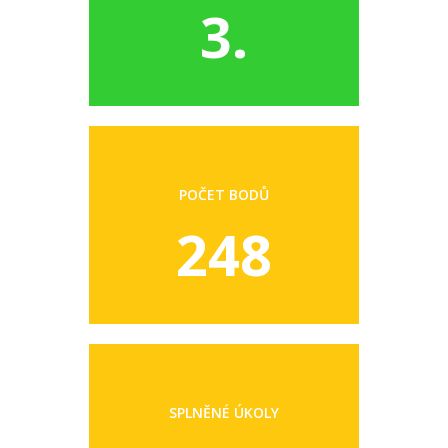
3.
POČET BODŮ
248
SPLNĚNÉ ÚKOLY