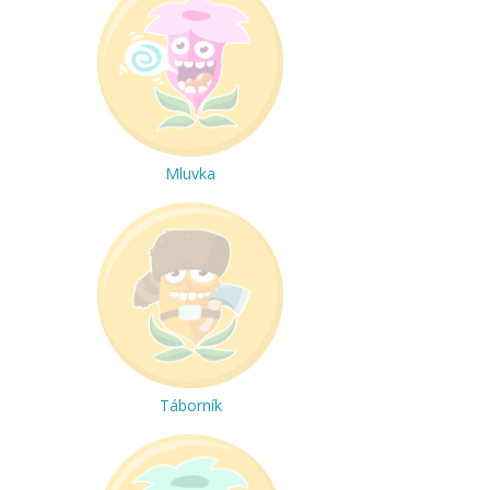
Mluvka
Táborník