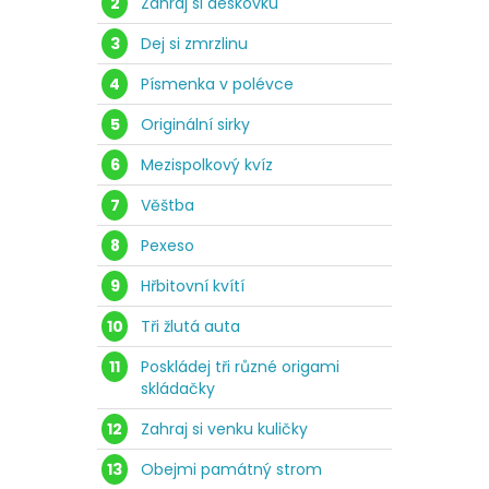
2
Zahraj si deskovku
3
Dej si zmrzlinu
4
Písmenka v polévce
5
Originální sirky
6
Mezispolkový kvíz
7
Věštba
8
Pexeso
9
Hřbitovní kvítí
10
Tři žlutá auta
11
Poskládej tři různé origami
skládačky
12
Zahraj si venku kuličky
13
Obejmi památný strom