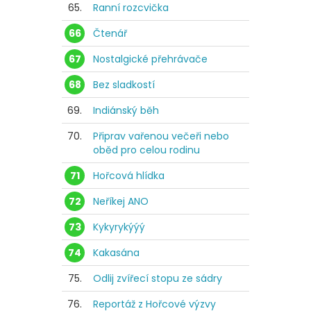
65.
Ranní rozcvička
66
Čtenář
67
Nostalgické přehrávače
68
Bez sladkostí
69.
Indiánský běh
70.
Připrav vařenou večeři nebo
oběd pro celou rodinu
71
Hořcová hlídka
72
Neříkej ANO
73
Kykyrykýýý
74
Kakasána
75.
Odlij zvířecí stopu ze sádry
76.
Reportáž z Hořcové výzvy