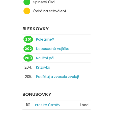
Splněný úkol
Čeká na schválení
BLESKOVKY
201
Poletíme?
202
Neposedné vajíčko
203
Na jižní pól
204.
Křížovka
205.
Poděkuj a zvesela zvolej!
BONUSOVKY
101.
Prosím úsměv
1 bod