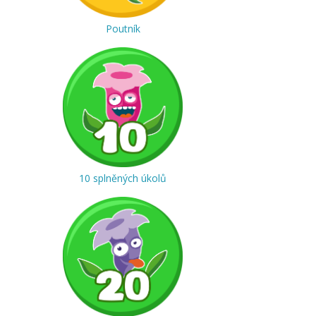
Poutník
10 splněných úkolů