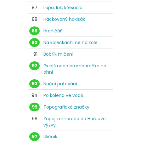
87.
Lupa, luk, křesadlo
88.
Háčkovaný hakisák
89
Hraničář
90
Na kolečkách, ne na kole
91.
Bobřík mlčení
92
Guláš nebo bramboračka na
ohni
93
Noční putování
94.
Po kolena ve vodě
95
Topografické značky
96.
Zapoj kamaráda do Hořcové
výzvy
97
Uličník