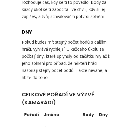
rozhoduje čas, kdy se ti to povedlo. Body za
každý úkol se ti započítají ve chvíli, kdy si jej
zapíšeš, a tvůj schvalovač ti potvrdí splnění.
DNY
Pokud budeš mít stejný počet bodů s dalšími
hráči, vyhrává rychlejší. U každého úkolu se
počítají dny, které uplynuly od začátku hry až k
jeho splnění pro případ, že někteří hráči
nasbírají stejný počet bodů. Takže neváhej a
hbitě do toho!
CELKOVÉ POŘADÍ VE VÝZVĚ
(KAMARÁDI)
Pořadí
Jméno
Body
Dny
...