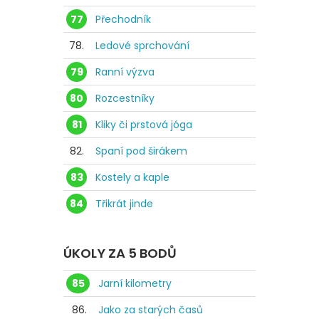
77
Přechodník
78.
Ledové sprchování
79
Ranní výzva
80
Rozcestníky
81
Kliky či prstová jóga
82.
Spaní pod širákem
83
Kostely a kaple
84
Třikrát jinde
ÚKOLY ZA 5 BODŮ
85
Jarní kilometry
86.
Jako za starých časů