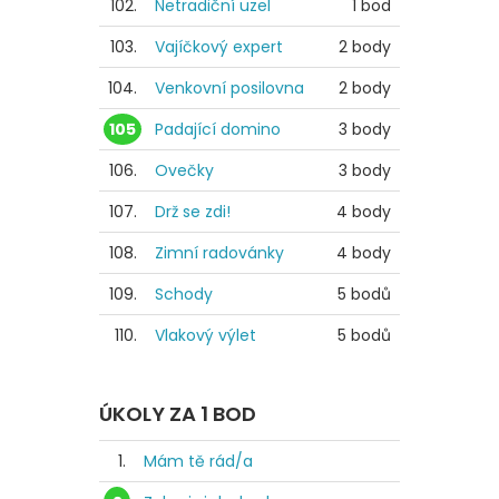
102.
Netradiční uzel
1 bod
103.
Vajíčkový expert
2 body
104.
Venkovní posilovna
2 body
105
Padající domino
3 body
106.
Ovečky
3 body
107.
Drž se zdi!
4 body
108.
Zimní radovánky
4 body
109.
Schody
5 bodů
110.
Vlakový výlet
5 bodů
ÚKOLY ZA 1 BOD
1.
Mám tě rád/a