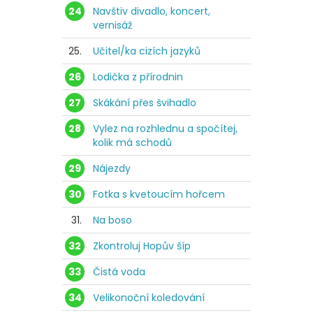
24
Navštiv divadlo, koncert,
vernisáž
25.
Učitel/ka cizích jazyků
26
Lodička z přírodnin
27
Skákání přes švihadlo
28
Vylez na rozhlednu a spočítej,
kolik má schodů
29
Nájezdy
30
Fotka s kvetoucím hořcem
31.
Na boso
32
Zkontroluj Hopův šíp
33
Čistá voda
34
Velikonoční koledování