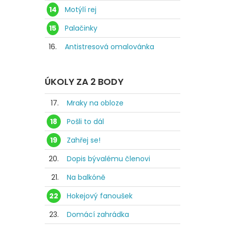
14
Motýlí rej
15
Palačinky
16.
Antistresová omalovánka
ÚKOLY ZA 2 BODY
17.
Mraky na obloze
18
Pošli to dál
19
Zahřej se!
20.
Dopis bývalému členovi
21.
Na balkóně
22
Hokejový fanoušek
23.
Domácí zahrádka