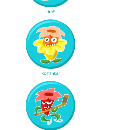
Hráč
Rostlinkář