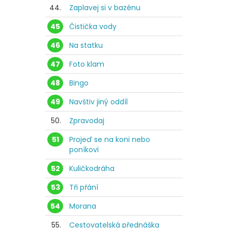
44.
Zaplavej si v bazénu
45
Čistička vody
46
Na statku
47
Foto klam
48
Bingo
49
Navštiv jiný oddíl
50.
Zpravodaj
51
Projeď se na koni nebo
poníkovi
52
Kuličkodráha
53
Tři přání
54
Morana
55.
Cestovatelská přednáška