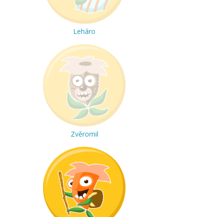
Leháro
Zvěromil