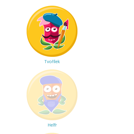
Tvořílek
Helfr