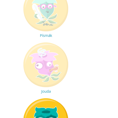
Písmák
Jouda