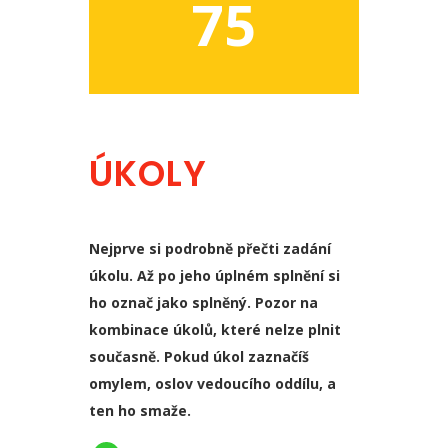
75
ÚKOLY
Nejprve si podrobně přečti zadání
úkolu. Až po jeho úplném splnění si
ho označ jako splněný. Pozor na
kombinace úkolů, které nelze plnit
současně. Pokud úkol zaznačíš
omylem, oslov vedoucího oddílu, a
ten ho smaže.