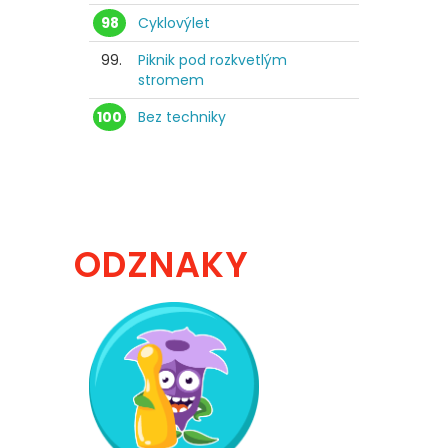
98
Cyklovýlet
99.
Piknik pod rozkvetlým
stromem
100
Bez techniky
ODZNAKY