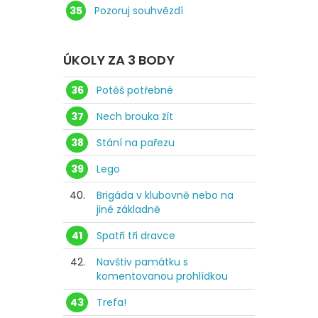
35
Pozoruj souhvězdí
ÚKOLY ZA 3 BODY
36
Potěš potřebné
37
Nech brouka žít
38
Stání na pařezu
39
Lego
40.
Brigáda v klubovně nebo na
jiné základně
41
Spatři tři dravce
42.
Navštiv památku s
komentovanou prohlídkou
43
Trefa!