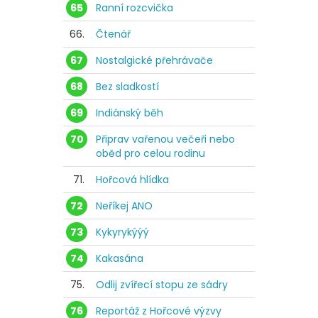
65
Ranní rozcvička
66.
Čtenář
67
Nostalgické přehrávače
68
Bez sladkostí
69
Indiánský běh
70
Připrav vařenou večeři nebo
oběd pro celou rodinu
71.
Hořcová hlídka
72
Neříkej ANO
73
Kykyrykýýý
74
Kakasána
75.
Odlij zvířecí stopu ze sádry
76
Reportáž z Hořcové výzvy