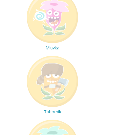
Mluvka
Táborník