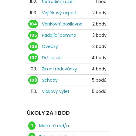
102.
Netradiční uzel
1 bod
103.
Vajíčkový expert
2 body
104
Venkovní posilovna
2 body
105
Padající domino
3 body
106
Ovečky
3 body
107
Drž se zdi!
4 body
108.
Zimní radovánky
4 body
109
Schody
5 bodů
110.
Vlakový výlet
5 bodů
ÚKOLY ZA 1 BOD
1
Mám tě rád/a