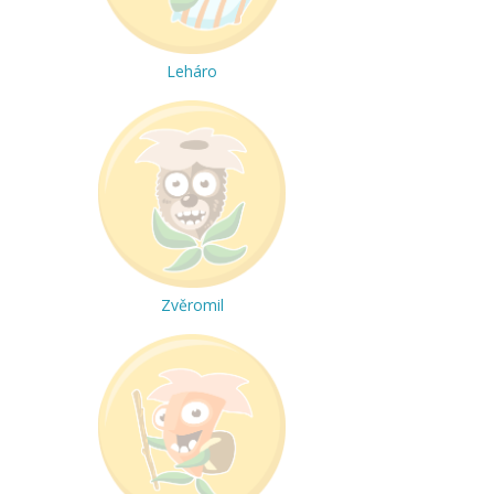
Leháro
Zvěromil