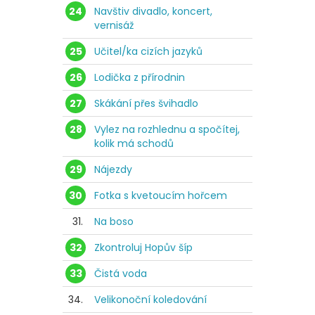
24
Navštiv divadlo, koncert,
vernisáž
25
Učitel/ka cizích jazyků
26
Lodička z přírodnin
27
Skákání přes švihadlo
28
Vylez na rozhlednu a spočítej,
kolik má schodů
29
Nájezdy
30
Fotka s kvetoucím hořcem
31.
Na boso
32
Zkontroluj Hopův šíp
33
Čistá voda
34.
Velikonoční koledování