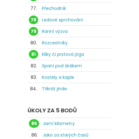
77.
Přechodník
78
Ledové sprchování
79
Ranní výzva
80.
Rozcestníky
81
Kliky či prstová jóga
82.
Spaní pod širákem
83.
Kostely a kaple
84.
Třikrát jinde
ÚKOLY ZA 5 BODŮ
85
Jarní kilometry
86.
Jako za starých časů