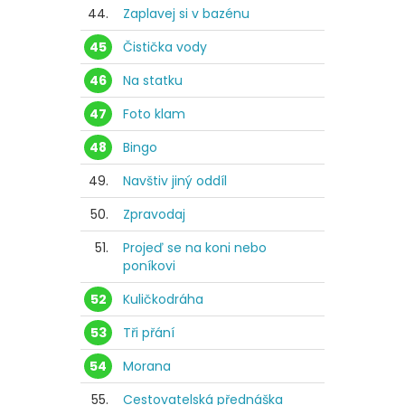
44.
Zaplavej si v bazénu
45
Čistička vody
46
Na statku
47
Foto klam
48
Bingo
49.
Navštiv jiný oddíl
50.
Zpravodaj
51.
Projeď se na koni nebo
poníkovi
52
Kuličkodráha
53
Tři přání
54
Morana
55.
Cestovatelská přednáška