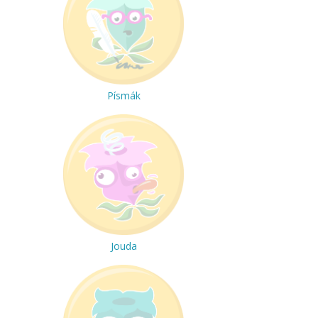
Písmák
Jouda