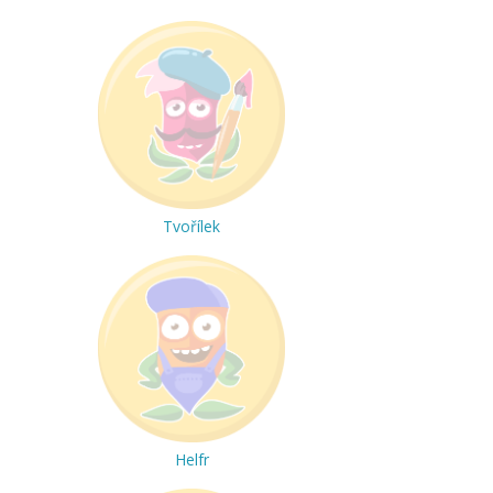
Tvořílek
Helfr