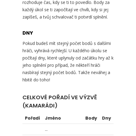
rozhoduje čas, kdy se ti to povedlo. Body za
každý úkol se ti započítají ve chvíli, kdy si jej
zapíšeš, a tvůj schvalovač ti potvrdí splnění.
DNY
Pokud budeš mít stejný počet bodů s dalšími
hráči, vyhrává rychlejší. U každého úkolu se
počítají dny, které uplynuly od začátku hry až k
jeho splnění pro případ, že někteří hráči
nasbírají stejný počet bodů. Takže neváhej a
hbitě do toho!
CELKOVÉ POŘADÍ VE VÝZVĚ
(KAMARÁDI)
Pořadí
Jméno
Body
Dny
...