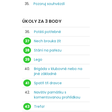
35.
Pozoruj souhvězdí
ÚKOLY ZA 3 BODY
36.
Potěš potřebné
37
Nech brouka žít
38
Stání na pařezu
39
Lego
40.
Brigáda v klubovně nebo na
jiné základně
41
Spatři tři dravce
42.
Navštiv památku s
komentovanou prohlídkou
43
Trefa!