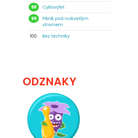
98
Cyklovýlet
99
Piknik pod rozkvetlým
stromem
100.
Bez techniky
ODZNAKY