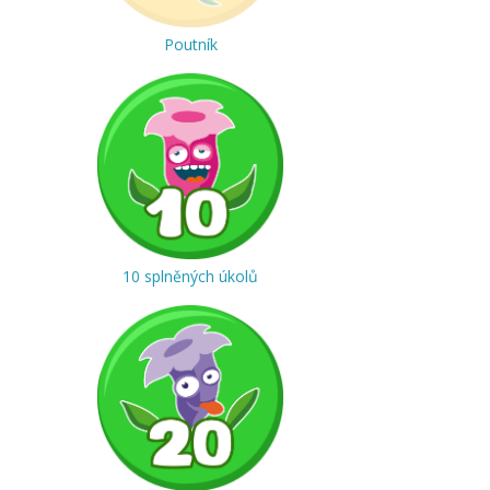
Poutník
10 splněných úkolů