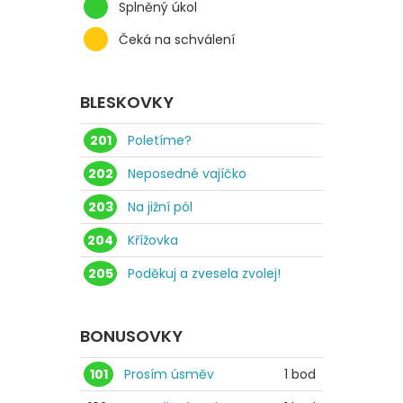
Splněný úkol
Čeká na schválení
BLESKOVKY
201
Poletíme?
202
Neposedné vajíčko
203
Na jižní pól
204
Křížovka
205
Poděkuj a zvesela zvolej!
BONUSOVKY
101
Prosím úsměv
1 bod