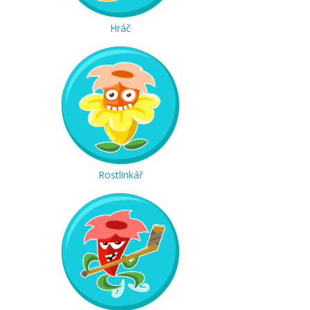
Hráč
Rostlinkář