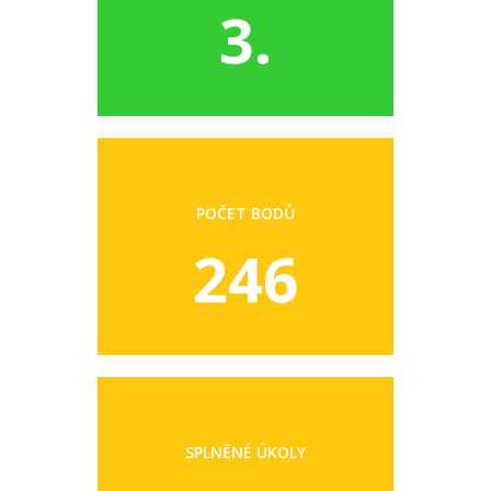
3.
POČET BODŮ
246
SPLNĚNÉ ÚKOLY