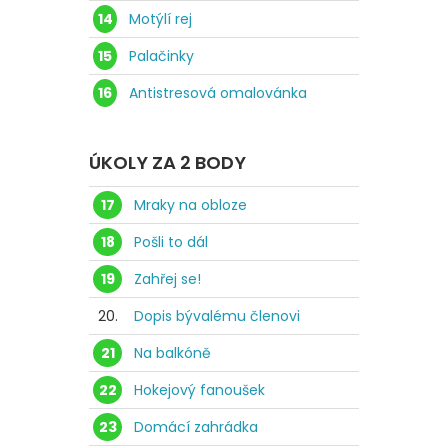
14
Motýlí rej
15
Palačinky
16
Antistresová omalovánka
ÚKOLY ZA 2 BODY
17
Mraky na obloze
18
Pošli to dál
19
Zahřej se!
20.
Dopis bývalému členovi
21
Na balkóně
22
Hokejový fanoušek
23
Domácí zahrádka