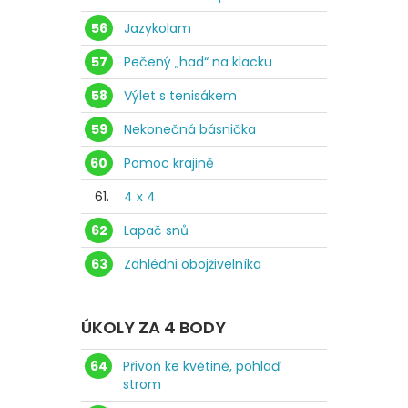
56
Jazykolam
57
Pečený „had“ na klacku
58
Výlet s tenisákem
59
Nekonečná básnička
60
Pomoc krajině
61.
4 x 4
62
Lapač snů
63
Zahlédni obojživelníka
ÚKOLY ZA 4 BODY
64
Přivoň ke květině, pohlaď
strom