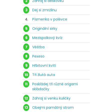
2
Zahraj si deskovku
3
Dej si zmrzlinu
4.
Písmenka v polévce
5
Originální sirky
6
Mezispolkový kvíz
7
Věštba
8
Pexeso
9
Hřbitovní kvítí
10
Tři žlutá auta
11
Poskládej tři různé origami
skládačky
12
Zahraj si venku kuličky
13
Obejmi památný strom