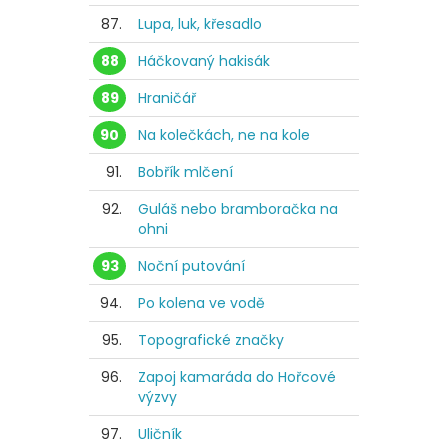
87.
Lupa, luk, křesadlo
88
Háčkovaný hakisák
89
Hraničář
90
Na kolečkách, ne na kole
91.
Bobřík mlčení
92.
Guláš nebo bramboračka na
ohni
93
Noční putování
94.
Po kolena ve vodě
95.
Topografické značky
96.
Zapoj kamaráda do Hořcové
výzvy
97.
Uličník