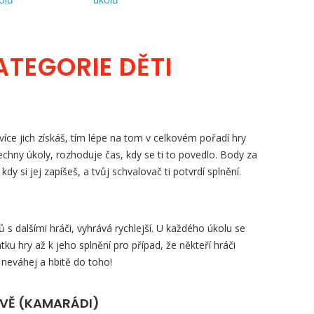
ATEGORIE DĚTI
íce jich získáš, tím lépe na tom v celkovém pořadí hry
šechny úkoly, rozhoduje čas, kdy se ti to povedlo. Body za
, kdy si jej zapíšeš, a tvůj schvalovač ti potvrdí splnění.
s dalšími hráči, vyhrává rychlejší. U každého úkolu se
tku hry až k jeho splnění pro případ, že někteří hráči
 neváhej a hbitě do toho!
ZVĚ (KAMARÁDI)