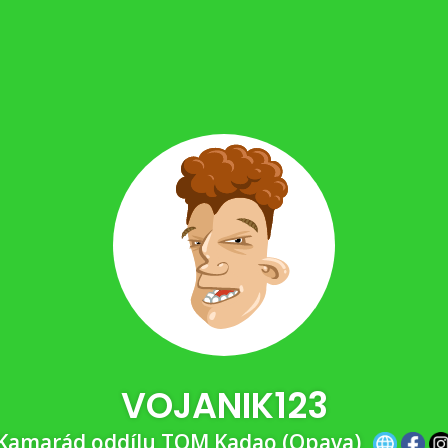
VOJANIK123
Kamarád oddílu TOM Kadao (Opava)