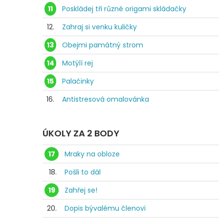
11
Poskládej tři různé origami skládačky
12.
Zahraj si venku kuličky
13
Obejmi památný strom
14
Motýlí rej
15
Palačinky
16.
Antistresová omalovánka
ÚKOLY ZA 2 BODY
17
Mraky na obloze
18.
Pošli to dál
19
Zahřej se!
20.
Dopis bývalému členovi