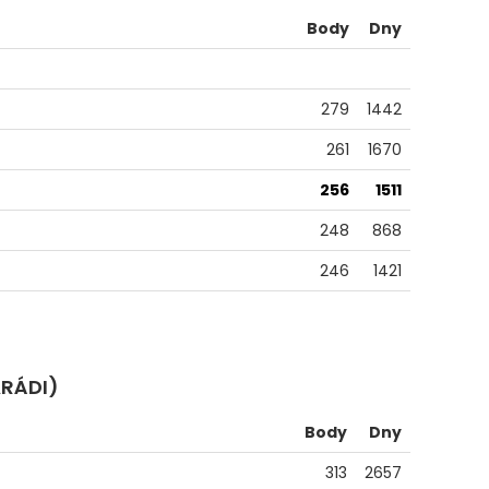
Body
Dny
279
1442
261
1670
256
1511
248
868
246
1421
ARÁDI)
Body
Dny
313
2657