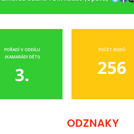
POŘADÍ V ODDÍLU
POČET BODŮ
(KAMARÁDI DĚTI)
256
3.
ODZNAKY