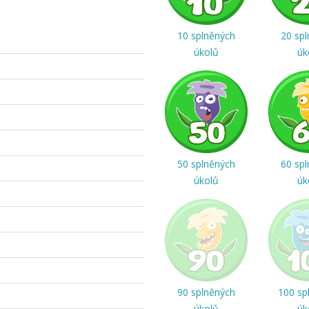
10 splněných
20 sp
úkolů
úk
50 splněných
60 sp
úkolů
úk
90 splněných
100 sp
úkolů
úk