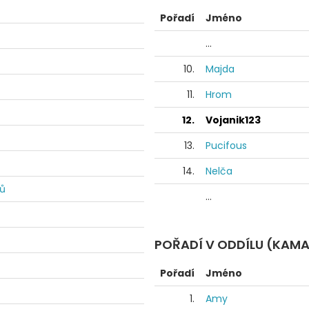
Pořadí
Jméno
...
10.
Majda
11.
Hrom
12.
Vojanik123
13.
Pucifous
14.
Nelča
dů
...
POŘADÍ V ODDÍLU (KAM
Pořadí
Jméno
1.
Amy