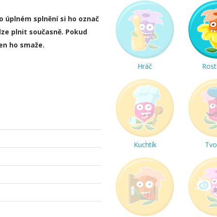
ho úplném splnění si ho označ
lze plnit současně. Pokud
ten ho smaže.
Hráč
Rost
Kuchtík
Tvo