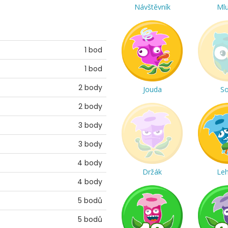
Návštěvník
Ml
1 bod
1 bod
2 body
Jouda
S
2 body
3 body
3 body
4 body
Držák
Le
4 body
5 bodů
5 bodů