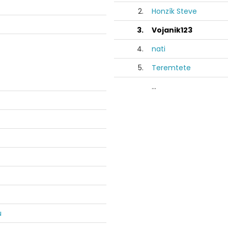
2.
Honzík Steve
3.
Vojanik123
4.
nati
5.
Teremtete
...
u