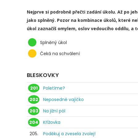
Nejprve si podrobně přečti zadání úkolu. Až po je
jako splněný. Pozor na kombinace úkolů, které ne
úkol zaznačíš omylem, oslov vedoucího oddílu, a 
Splněný úkol
Čeká na schválení
BLESKOVKY
201
Poletíme?
202
Neposedné vajíčko
203
Na jižní pól
204
Křížovka
205.
Poděkuj a zvesela zvolej!