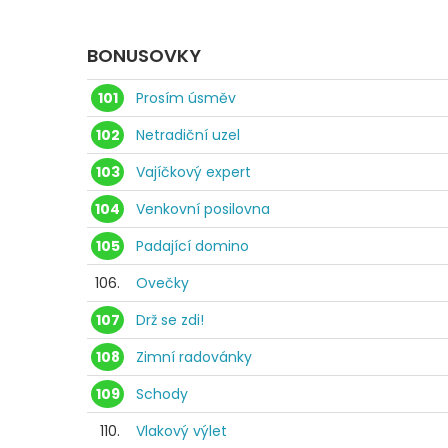
BONUSOVKY
101
Prosím úsměv
102
Netradiční uzel
103
Vajíčkový expert
104
Venkovní posilovna
105
Padající domino
106.
Ovečky
107
Drž se zdi!
108
Zimní radovánky
109
Schody
110.
Vlakový výlet