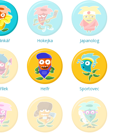
linkář
Hokejka
Japanolog
řílek
Helfr
Sportovec