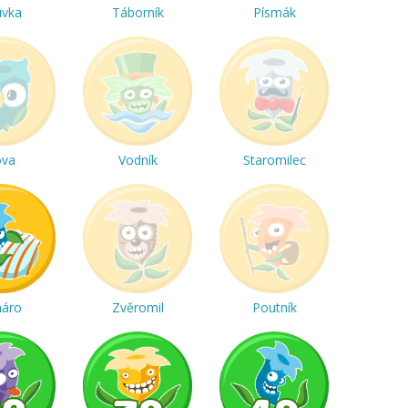
uvka
Táborník
Písmák
ova
Vodník
Staromilec
háro
Zvěromil
Poutník