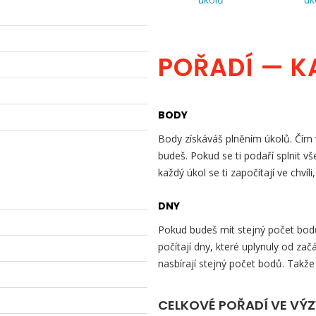
POŘADÍ — K
BODY
Body získáváš plněním úkolů. Čím v
budeš. Pokud se ti podaří splnit v
každý úkol se ti započítají ve chvíli
DNY
Pokud budeš mít stejný počet bodů 
počítají dny, které uplynuly od začá
nasbírají stejný počet bodů. Takže
CELKOVÉ POŘADÍ VE VÝ