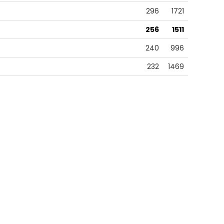
296
1721
256
1511
240
996
232
1469