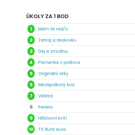
ÚKOLY ZA 1 BOD
1
Mám tě rád/a
2
Zahraj si deskovku
3
Dej si zmrzlinu
4
Písmenka v polévce
5
Originální sirky
6
Mezispolkový kvíz
7
Věštba
8.
Pexeso
9
Hřbitovní kvítí
10
Tři žlutá auta