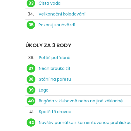
33
Čistá voda
34.
Velikonoční koledování
35
Pozoruj souhvězdí
ÚKOLY ZA 3 BODY
36.
Potěš potřebné
37
Nech brouka žít
38
Stání na pařezu
39
Lego
40
Brigáda v klubovně nebo na jiné základně
41.
Spatři tři dravce
42
Navštiv památku s komentovanou prohlídko