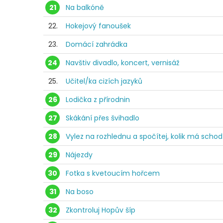
21
Na balkóně
22.
Hokejový fanoušek
23.
Domácí zahrádka
24
Navštiv divadlo, koncert, vernisáž
25.
Učitel/ka cizích jazyků
26
Lodička z přírodnin
27
Skákání přes švihadlo
28
Vylez na rozhlednu a spočítej, kolik má scho
29
Nájezdy
30
Fotka s kvetoucím hořcem
31
Na boso
32
Zkontroluj Hopův šíp