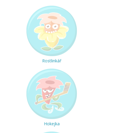
Rostlinkář
Hokejka