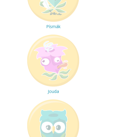
Písmák
Jouda