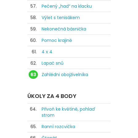
57.
Pečený „had“ na klacku
58.
Výlet s tenisákem
59.
Nekonečná básnička
60.
Pomoc krajině
61.
4 x 4
62.
Lapač snů
63
Zahlédni obojživelníka
ÚKOLY ZA 4 BODY
64.
Přivoň ke květině, pohlaď
strom
65.
Ranní rozcvička