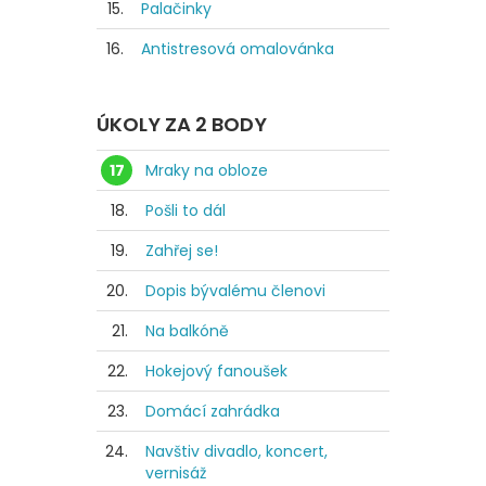
15.
Palačinky
16.
Antistresová omalovánka
ÚKOLY ZA 2 BODY
17
Mraky na obloze
18.
Pošli to dál
19.
Zahřej se!
20.
Dopis bývalému členovi
21.
Na balkóně
22.
Hokejový fanoušek
23.
Domácí zahrádka
24.
Navštiv divadlo, koncert,
vernisáž