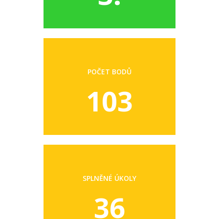
POČET BODŮ
103
SPLNĚNÉ ÚKOLY
36