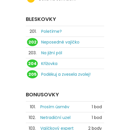
BLESKOVKY
201.
Poletíme?
202
Neposedné vajíčko
203.
Na jižní pól
204
Křížovka
205
Poděkuj a zvesela zvolej!
BONUSOVKY
101.
Prosím úsměv
1 bod
102.
Netradiční uzel
1 bod
103.
Vajíčkový expert
2 body