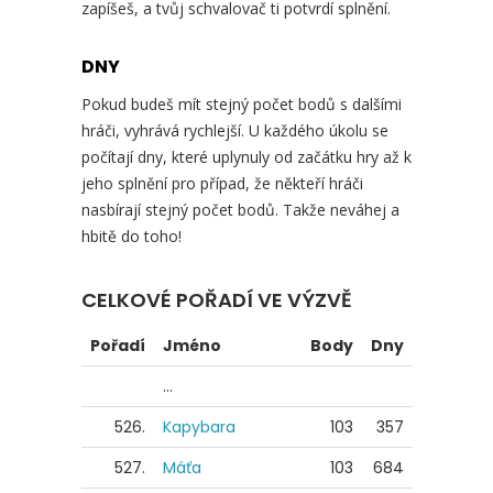
zapíšeš, a tvůj schvalovač ti potvrdí splnění.
DNY
Pokud budeš mít stejný počet bodů s dalšími
hráči, vyhrává rychlejší. U každého úkolu se
počítají dny, které uplynuly od začátku hry až k
jeho splnění pro případ, že někteří hráči
nasbírají stejný počet bodů. Takže neváhej a
hbitě do toho!
CELKOVÉ POŘADÍ VE VÝZVĚ
Pořadí
Jméno
Body
Dny
...
526.
Kapybara
103
357
527.
Máťa
103
684