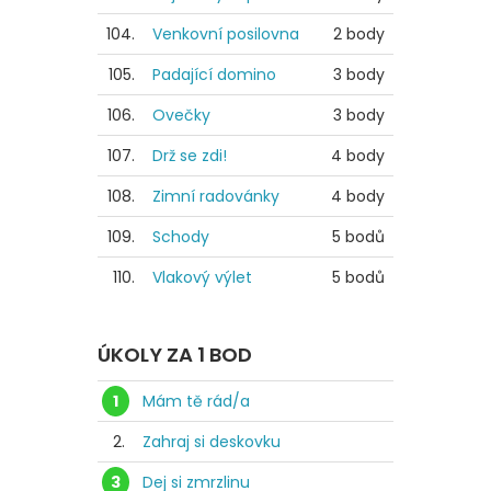
104.
Venkovní posilovna
2 body
105.
Padající domino
3 body
106.
Ovečky
3 body
107.
Drž se zdi!
4 body
108.
Zimní radovánky
4 body
109.
Schody
5 bodů
110.
Vlakový výlet
5 bodů
ÚKOLY ZA 1 BOD
1
Mám tě rád/a
2.
Zahraj si deskovku
3
Dej si zmrzlinu