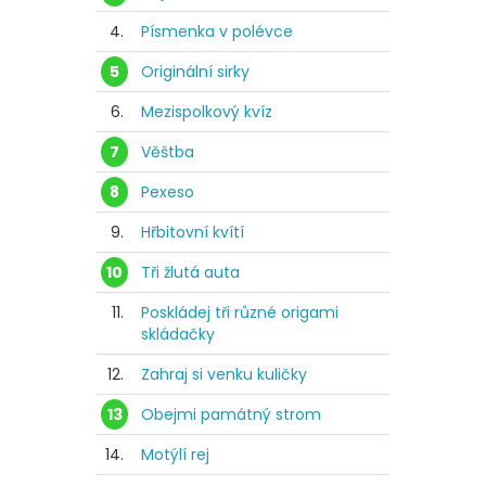
4.
Písmenka v polévce
5
Originální sirky
6.
Mezispolkový kvíz
7
Věštba
8
Pexeso
9.
Hřbitovní kvítí
10
Tři žlutá auta
11.
Poskládej tři různé origami
skládačky
12.
Zahraj si venku kuličky
13
Obejmi památný strom
14.
Motýlí rej