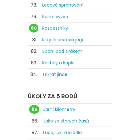
78.
Ledové sprchování
79.
Ranní výzva
80
Rozcestníky
81.
Kliky či prstová jóga
82.
Spaní pod širákem
83.
Kostely a kaple
84.
Třikrát jinde
ÚKOLY ZA 5 BODŮ
85
Jarní kilometry
86.
Jako za starých časů
87.
Lupa, luk, křesadlo