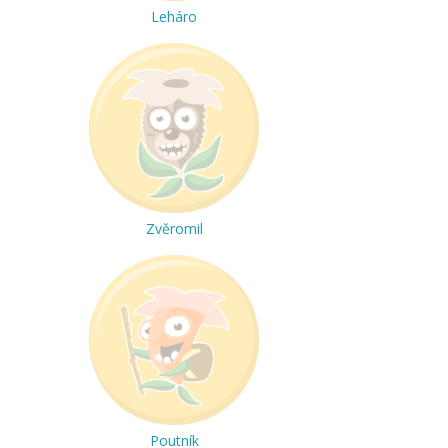
Leháro
Zvěromil
Poutník