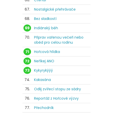
66.
Čtenář
67.
Nostalgické přehrávače
68.
Bez sladkostí
69
Indiánský běh
70.
Připrav vařenou večeři nebo
oběd pro celou rodinu
71
Hořcová hlídka
72
Neříkej ANO
73
Kykyrykýýý
74.
Kakasána
75.
Odlij zvířecí stopu ze sádry
76.
Reportáž z Hořcové výzvy
77.
Přechodník