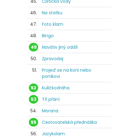
45.
Čistička vody
46.
Na statku
47.
Foto klam
48.
Bingo
49
Navštiv jiný oddíl
50.
Zpravodaj
51.
Projeď se na koni nebo
poníkovi
52
Kuličkodráha
53
Tři přání
54.
Morana
55
Cestovatelská přednáška
56.
Jazykolam