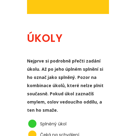
ÚKOLY
Nejprve si podrobně přečti zadání
úkolu. Až po jeho úplném splnění si
ho označ jako splněný. Pozor na
kombinace úkolů, které nelze plnit
současně. Pokud úkol zaznačíš
omylem, oslov vedoucího oddílu, a
ten ho smaže.
Splněný úkol
Čeká na schválení