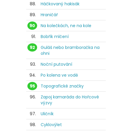
88.
Háčkovaný hakisák
89.
Hraničář
90
Na kolečkách, ne na kole
91.
Bobřík mlčení
92
Guláš nebo bramboračka na
ohni
93.
Noční putování
94.
Po kolena ve vodě
95
Topografické značky
96.
Zapoj kamaráda do Hořcové
výzvy
97.
Uličník
98.
Cyklovýlet