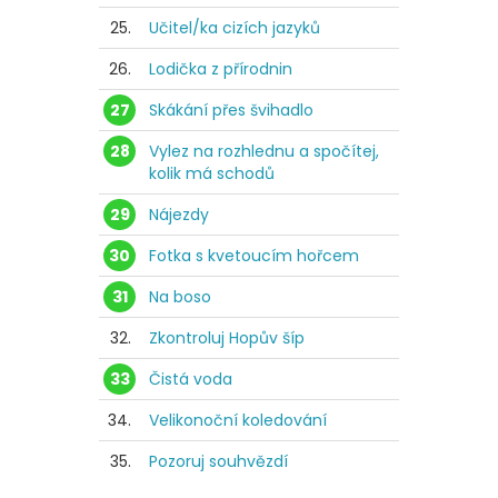
25.
Učitel/ka cizích jazyků
26.
Lodička z přírodnin
27
Skákání přes švihadlo
28
Vylez na rozhlednu a spočítej,
kolik má schodů
29
Nájezdy
30
Fotka s kvetoucím hořcem
31
Na boso
32.
Zkontroluj Hopův šíp
33
Čistá voda
34.
Velikonoční koledování
35.
Pozoruj souhvězdí