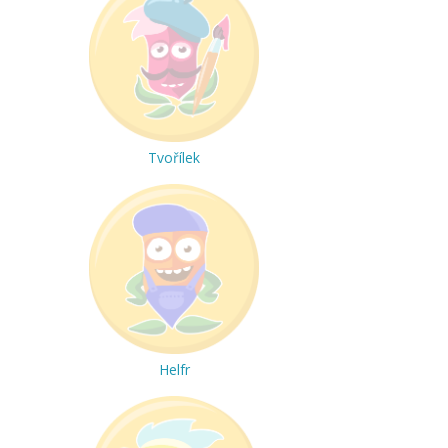
Tvořílek
Helfr