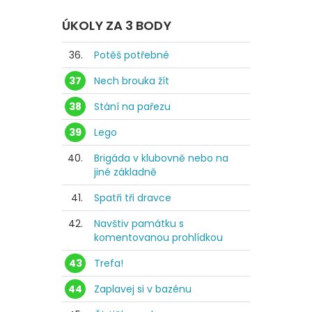
ÚKOLY ZA 3 BODY
36.
Potěš potřebné
37
Nech brouka žít
38
Stání na pařezu
39
Lego
40.
Brigáda v klubovně nebo na
jiné základně
41.
Spatři tři dravce
42.
Navštiv památku s
komentovanou prohlídkou
43
Trefa!
44
Zaplavej si v bazénu