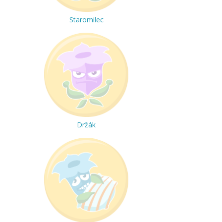
Staromilec
Držák