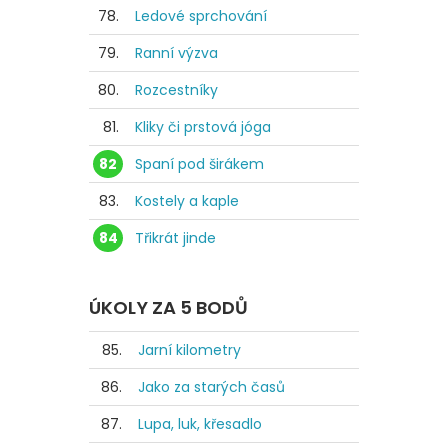
78.
Ledové sprchování
79.
Ranní výzva
80.
Rozcestníky
81.
Kliky či prstová jóga
82
Spaní pod širákem
83.
Kostely a kaple
84
Třikrát jinde
ÚKOLY ZA 5 BODŮ
85.
Jarní kilometry
86.
Jako za starých časů
87.
Lupa, luk, křesadlo