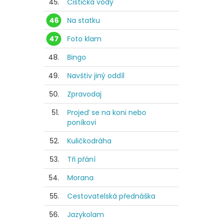
45.
Čistička vody
46
Na statku
47
Foto klam
48.
Bingo
49.
Navštiv jiný oddíl
50.
Zpravodaj
51.
Projeď se na koni nebo
poníkovi
52.
Kuličkodráha
53.
Tři přání
54.
Morana
55.
Cestovatelská přednáška
56.
Jazykolam