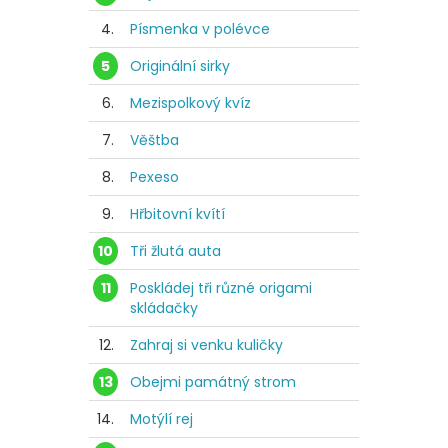
4.
Písmenka v polévce
5
Originální sirky
6.
Mezispolkový kvíz
7.
Věštba
8.
Pexeso
9.
Hřbitovní kvítí
10
Tři žlutá auta
11
Poskládej tři různé origami
skládačky
12.
Zahraj si venku kuličky
13
Obejmi památný strom
14.
Motýlí rej