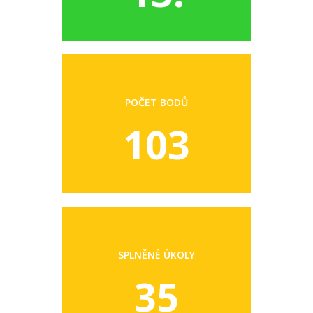
POČET BODŮ
103
SPLNĚNÉ ÚKOLY
35