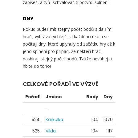
zapíšeš, a tvůj schvalovač ti potvrdí splnění.
DNY
Pokud budeš mít stejný počet bodů s dalšími
hráči, vyhrává rychlejší. U každého úkolu se
počítají dny, které uplynuly od začátku hry až k
jeho splnění pro případ, že někteří hráči
nasbírají stejný počet bodů. Takže neváhej a
hbitě do toho!
CELKOVÉ POŘADÍ VE VÝZVĚ
Pořadí
Jméno
Body
Dny
...
524.
Karkulka
104
1070
525.
Vilda
104
1117