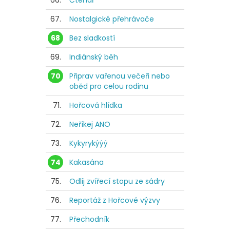
66.
Čtenář
67.
Nostalgické přehrávače
68
Bez sladkostí
69.
Indiánský běh
70
Připrav vařenou večeři nebo
oběd pro celou rodinu
71.
Hořcová hlídka
72.
Neříkej ANO
73.
Kykyrykýýý
74
Kakasána
75.
Odlij zvířecí stopu ze sádry
76.
Reportáž z Hořcové výzvy
77.
Přechodník