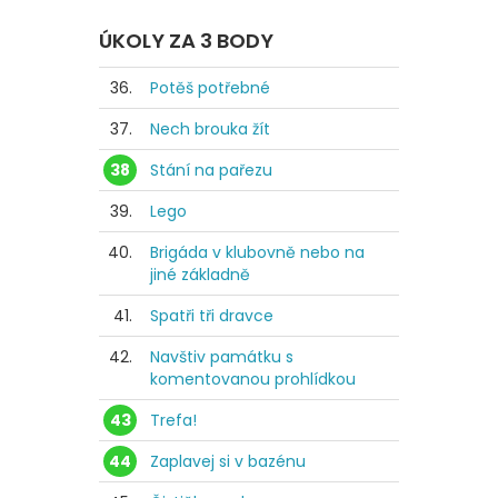
ÚKOLY ZA 3 BODY
36.
Potěš potřebné
37.
Nech brouka žít
38
Stání na pařezu
39.
Lego
40.
Brigáda v klubovně nebo na
jiné základně
41.
Spatři tři dravce
42.
Navštiv památku s
komentovanou prohlídkou
43
Trefa!
44
Zaplavej si v bazénu