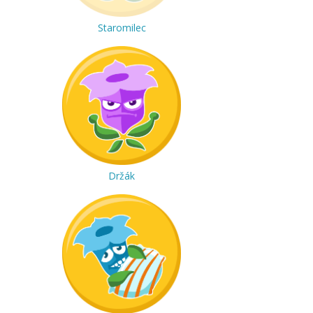
Staromilec
Držák