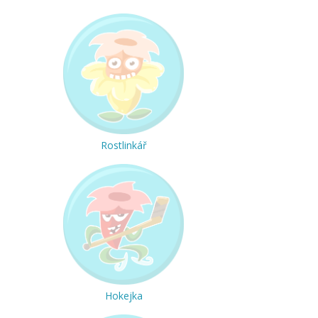
Rostlinkář
Hokejka