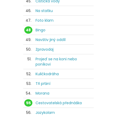
45.
Čistička vody
46.
Na statku
47.
Foto klam
48
Bingo
49.
Navštiv jiný oddíl
50.
Zpravodaj
51.
Projeď se na koni nebo
poníkovi
52.
Kuličkodráha
53.
Tři přání
54.
Morana
55
Cestovatelská přednáška
56.
Jazykolam