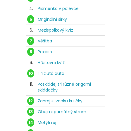
4.
Písmenka v polévce
5
Originální sirky
6.
Mezispolkový kvíz
7
Věštba
8
Pexeso
9.
Hřbitovní kvítí
10
Tři žlutá auta
11.
Poskládej tři různé origami
skládačky
12
Zahraj si venku kuličky
13
Obejmi památný strom
14
Motýlí rej