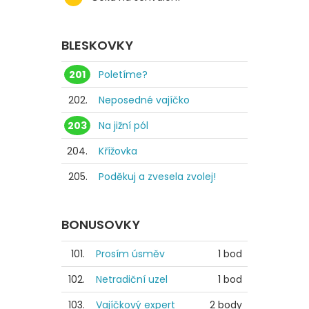
BLESKOVKY
201
Poletíme?
202.
Neposedné vajíčko
203
Na jižní pól
204.
Křížovka
205.
Poděkuj a zvesela zvolej!
BONUSOVKY
101.
Prosím úsměv
1 bod
102.
Netradiční uzel
1 bod
103.
Vajíčkový expert
2 body