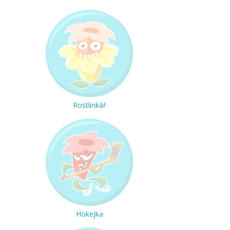
Rostlinkář
Hokejka