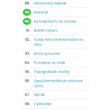
88.
Háčkovaný hakisák
89
Hraničář
90
Na kolečkách, ne na kole
91.
Bobřík mlčení
92.
Guláš nebo bramboračka na
ohni
93.
Noční putování
94.
Po kolena ve vodě
95.
Topografické značky
96.
Zapoj kamaráda do Hořcové
výzvy
97.
Uličník
98.
Cyklovýlet