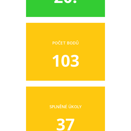
POČET BODŮ
103
SPLNĚNÉ ÚKOLY
37