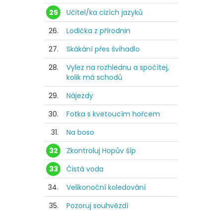
25
Učitel/ka cizích jazyků
26.
Lodička z přírodnin
27.
Skákání přes švihadlo
28.
Vylez na rozhlednu a spočítej,
kolik má schodů
29.
Nájezdy
30.
Fotka s kvetoucím hořcem
31.
Na boso
32
Zkontroluj Hopův šíp
33
Čistá voda
34.
Velikonoční koledování
35.
Pozoruj souhvězdí