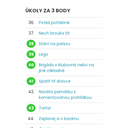
ÚKOLY ZA 3 BODY
36.
Potěš potřebné
37.
Nech brouka žít
38
Stání na pařezu
39
Lego
40
Brigáda v klubovně nebo na
jiné základně
41
Spatři tři dravce
42.
Navštiv památku s
komentovanou prohlídkou
43
Trefa!
44.
Zaplavej si v bazénu