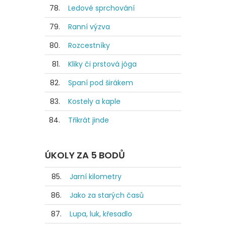
78.
Ledové sprchování
79.
Ranní výzva
80.
Rozcestníky
81.
Kliky či prstová jóga
82.
Spaní pod širákem
83.
Kostely a kaple
84.
Třikrát jinde
ÚKOLY ZA 5 BODŮ
85.
Jarní kilometry
86.
Jako za starých časů
87.
Lupa, luk, křesadlo