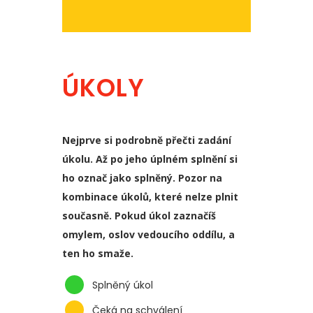
ÚKOLY
Nejprve si podrobně přečti zadání
úkolu. Až po jeho úplném splnění si
ho označ jako splněný. Pozor na
kombinace úkolů, které nelze plnit
současně. Pokud úkol zaznačíš
omylem, oslov vedoucího oddílu, a
ten ho smaže.
Splněný úkol
Čeká na schválení