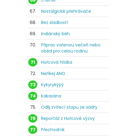
66
Čtenář
67.
Nostalgické přehrávače
68.
Bez sladkostí
69.
Indiánský běh
70.
Připrav vařenou večeři nebo
oběd pro celou rodinu
71
Hořcová hlídka
72.
Neříkej ANO
73
Kykyrykýýý
74
Kakasána
75.
Odlij zvířecí stopu ze sádry
76
Reportáž z Hořcové výzvy
77
Přechodník