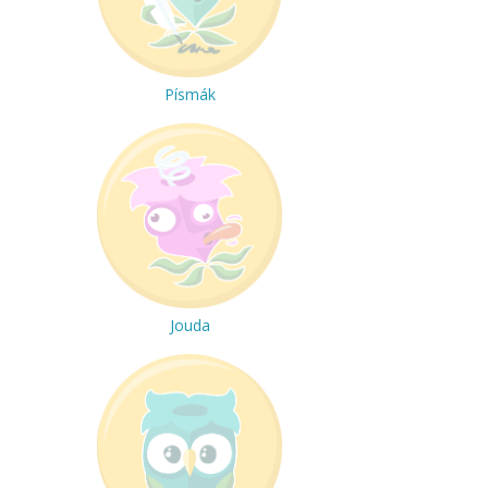
Písmák
Jouda