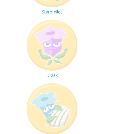
Staromilec
Držák