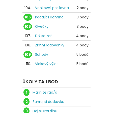
104.
Venkovní posilovna
2 body
105
Padající domino
3 body
106
Ovečky
3 body
107.
Drž se zdi!
4 body
108.
Zimní radovánky
4 body
109
Schody
5 bodů
110.
Vlakový výlet
5 bodů
ÚKOLY ZA 1 BOD
1
Mám tě rád/a
2
Zahraj si deskovku
3
Dej si zmrzlinu