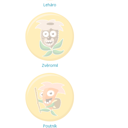
Leháro
Zvěromil
Poutník