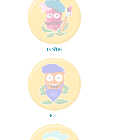
Tvořílek
Helfr