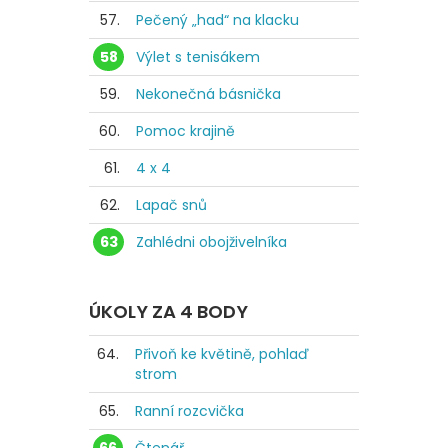
57.
Pečený „had“ na klacku
58
Výlet s tenisákem
59.
Nekonečná básnička
60.
Pomoc krajině
61.
4 x 4
62.
Lapač snů
63
Zahlédni obojživelníka
ÚKOLY ZA 4 BODY
64.
Přivoň ke květině, pohlaď
strom
65.
Ranní rozcvička