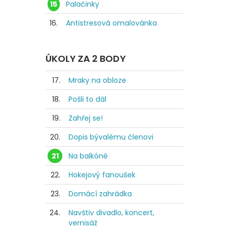
15
Palačinky
16.
Antistresová omalovánka
ÚKOLY ZA 2 BODY
17.
Mraky na obloze
18.
Pošli to dál
19.
Zahřej se!
20.
Dopis bývalému členovi
21
Na balkóně
22.
Hokejový fanoušek
23.
Domácí zahrádka
24.
Navštiv divadlo, koncert,
vernisáž