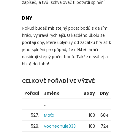
zapíšeš, a tvůj schvalovač ti potvrdí splnění.
DNY
Pokud budeš mít stejný počet bodů s dalšími
hráči, vyhrává rychlejší. U každého úkolu se
počítají dny, které uplynuly od začátku hry až k
jeho splnění pro případ, že někteří hráči
nasbírají stejný počet bodů. Takže neváhej a
hbitě do toho!
CELKOVÉ POŘADÍ VE VÝZVĚ
Pořadí
Jméno
Body
Dny
...
527.
Máťa
103
684
528.
vochechule333
103
724