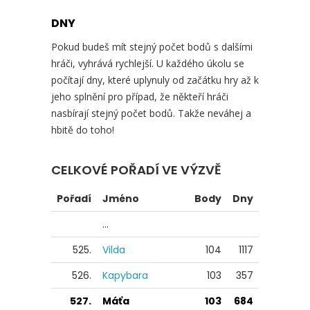
DNY
Pokud budeš mít stejný počet bodů s dalšími
hráči, vyhrává rychlejší. U každého úkolu se
počítají dny, které uplynuly od začátku hry až k
jeho splnění pro případ, že někteří hráči
nasbírají stejný počet bodů. Takže neváhej a
hbitě do toho!
CELKOVÉ POŘADÍ VE VÝZVĚ
Pořadí
Jméno
Body
Dny
...
525.
Vilda
104
1117
526.
Kapybara
103
357
527.
Máťa
103
684