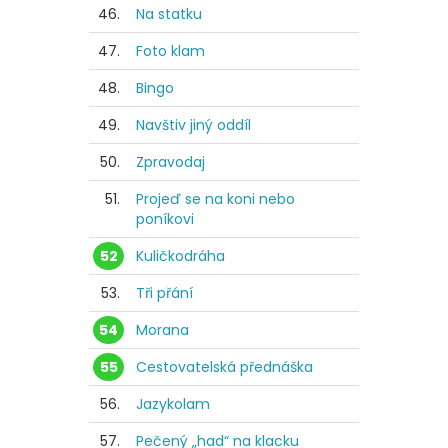
46.
Na statku
47.
Foto klam
48.
Bingo
49.
Navštiv jiný oddíl
50.
Zpravodaj
51.
Projeď se na koni nebo
poníkovi
52
Kuličkodráha
53.
Tři přání
54
Morana
55
Cestovatelská přednáška
56.
Jazykolam
57.
Pečený „had“ na klacku