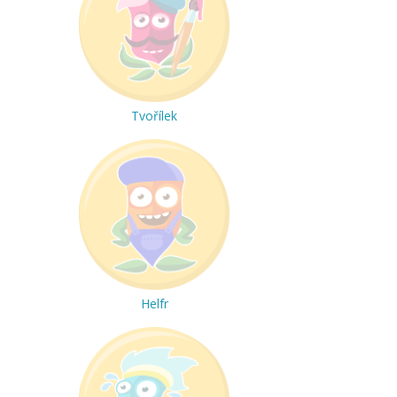
Tvořílek
Helfr