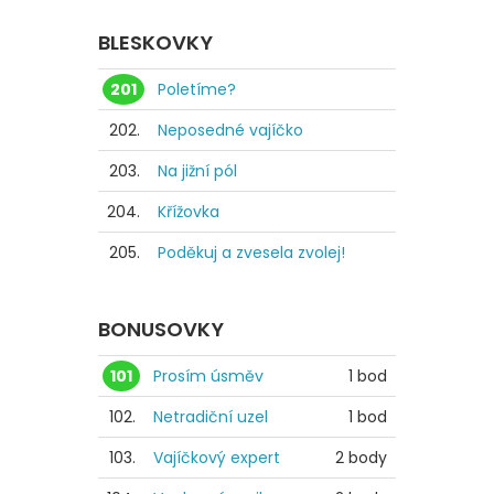
BLESKOVKY
201
Poletíme?
202.
Neposedné vajíčko
203.
Na jižní pól
204.
Křížovka
205.
Poděkuj a zvesela zvolej!
BONUSOVKY
101
Prosím úsměv
1 bod
102.
Netradiční uzel
1 bod
103.
Vajíčkový expert
2 body