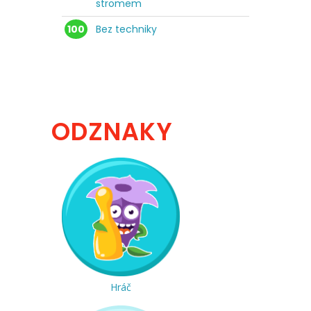
stromem
100
Bez techniky
ODZNAKY
Hráč