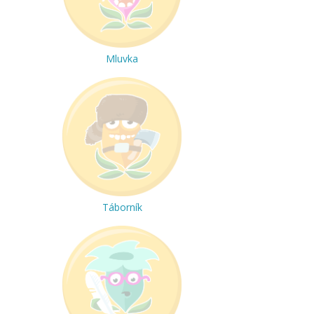
Mluvka
Táborník