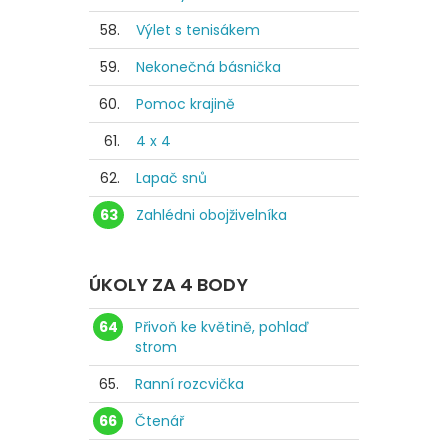
58.
Výlet s tenisákem
59.
Nekonečná básnička
60.
Pomoc krajině
61.
4 x 4
62.
Lapač snů
63
Zahlédni obojživelníka
ÚKOLY ZA 4 BODY
64
Přivoň ke květině, pohlaď
strom
65.
Ranní rozcvička
66
Čtenář