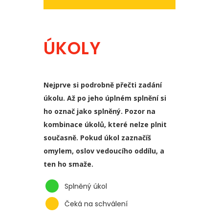
ÚKOLY
Nejprve si podrobně přečti zadání
úkolu. Až po jeho úplném splnění si
ho označ jako splněný. Pozor na
kombinace úkolů, které nelze plnit
současně. Pokud úkol zaznačíš
omylem, oslov vedoucího oddílu, a
ten ho smaže.
Splněný úkol
Čeká na schválení