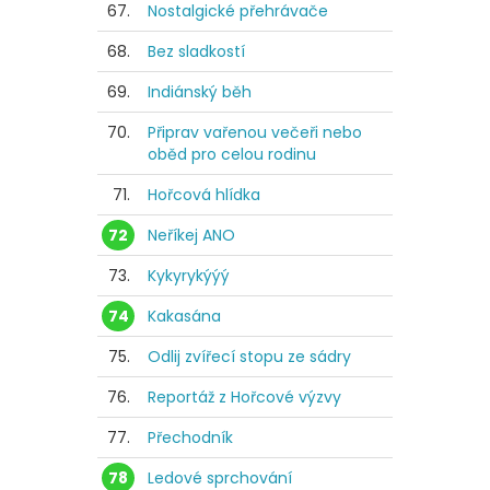
67.
Nostalgické přehrávače
68.
Bez sladkostí
69.
Indiánský běh
70.
Připrav vařenou večeři nebo
oběd pro celou rodinu
71.
Hořcová hlídka
72
Neříkej ANO
73.
Kykyrykýýý
74
Kakasána
75.
Odlij zvířecí stopu ze sádry
76.
Reportáž z Hořcové výzvy
77.
Přechodník
78
Ledové sprchování