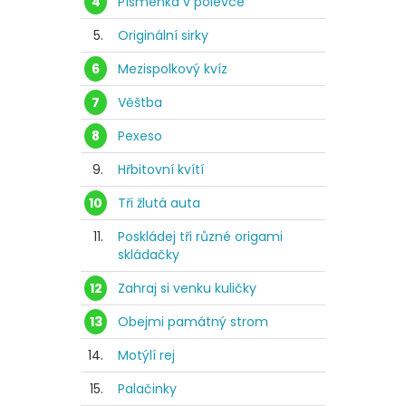
4
Písmenka v polévce
5.
Originální sirky
6
Mezispolkový kvíz
7
Věštba
8
Pexeso
9.
Hřbitovní kvítí
10
Tři žlutá auta
11.
Poskládej tři různé origami
skládačky
12
Zahraj si venku kuličky
13
Obejmi památný strom
14.
Motýlí rej
15.
Palačinky