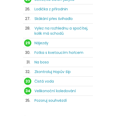
26.
Lodička z přírodnin
27.
Skákání přes švihadlo
28.
Vylez na rozhlednu a spočítej,
kolik má schodů
29
Nájezdy
30.
Fotka s kvetoucím hořcem
31.
Na boso
32.
Zkontroluj Hopův šíp
33
Čistá voda
34
Velikonoční koledování
35.
Pozoruj souhvězdí