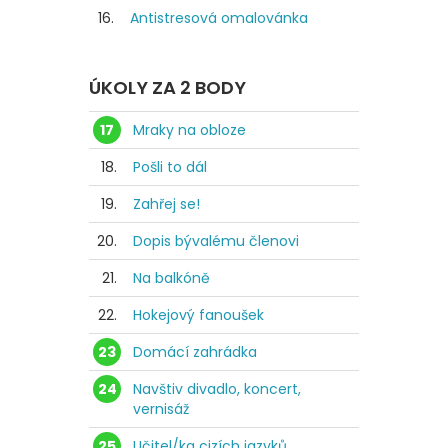
16.
Antistresová omalovánka
ÚKOLY ZA 2 BODY
17
Mraky na obloze
18.
Pošli to dál
19.
Zahřej se!
20.
Dopis bývalému členovi
21.
Na balkóně
22.
Hokejový fanoušek
23
Domácí zahrádka
24
Navštiv divadlo, koncert,
vernisáž
25
Učitel/ka cizích jazyků