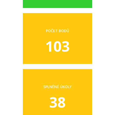
POČET BODŮ
103
SPLNĚNÉ ÚKOLY
38