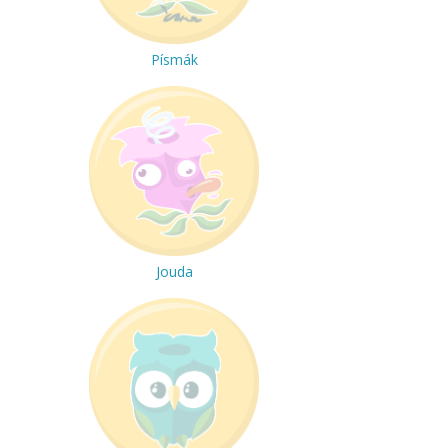
Písmák
Jouda