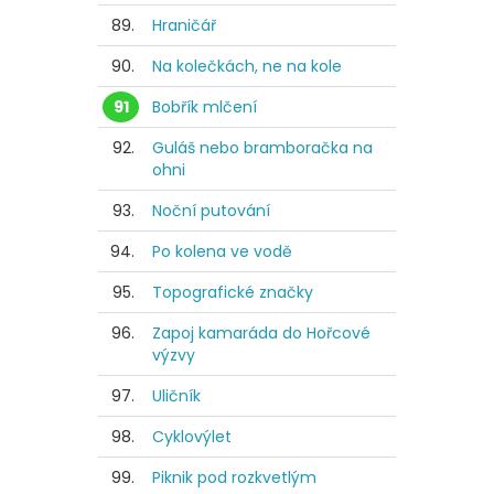
89.
Hraničář
90.
Na kolečkách, ne na kole
91
Bobřík mlčení
92.
Guláš nebo bramboračka na
ohni
93.
Noční putování
94.
Po kolena ve vodě
95.
Topografické značky
96.
Zapoj kamaráda do Hořcové
výzvy
97.
Uličník
98.
Cyklovýlet
99.
Piknik pod rozkvetlým