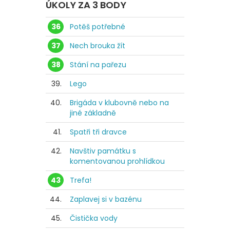
ÚKOLY ZA 3 BODY
36
Potěš potřebné
37
Nech brouka žít
38
Stání na pařezu
39.
Lego
40.
Brigáda v klubovně nebo na
jiné základně
41.
Spatři tři dravce
42.
Navštiv památku s
komentovanou prohlídkou
43
Trefa!
44.
Zaplavej si v bazénu
45.
Čistička vody