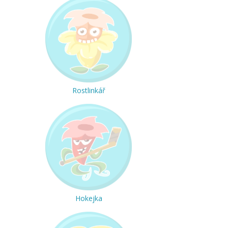
Rostlinkář
Hokejka