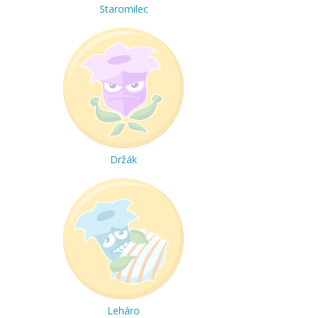
Staromilec
Držák
Leháro