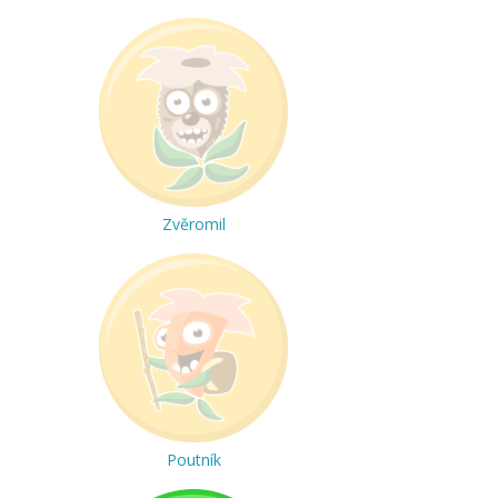
Zvěromil
Poutník