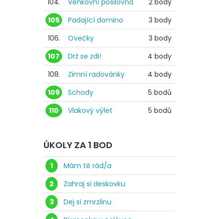
104.
Venkovní posilovna
2 body
105
Padající domino
3 body
106.
Ovečky
3 body
107
Drž se zdi!
4 body
108.
Zimní radovánky
4 body
109
Schody
5 bodů
110
Vlakový výlet
5 bodů
ÚKOLY ZA 1 BOD
1
Mám tě rád/a
2
Zahraj si deskovku
3
Dej si zmrzlinu