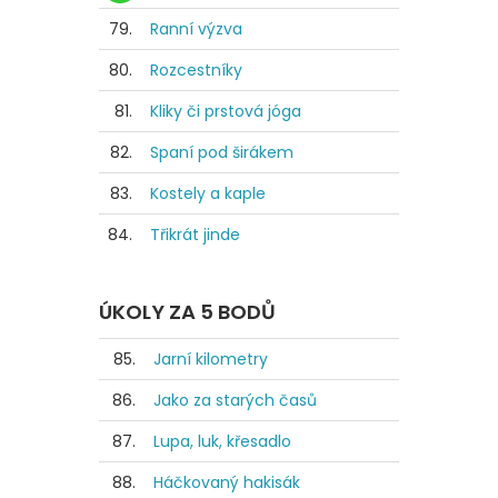
79.
Ranní výzva
80.
Rozcestníky
81.
Kliky či prstová jóga
82.
Spaní pod širákem
83.
Kostely a kaple
84.
Třikrát jinde
ÚKOLY ZA 5 BODŮ
85.
Jarní kilometry
86.
Jako za starých časů
87.
Lupa, luk, křesadlo
88.
Háčkovaný hakisák