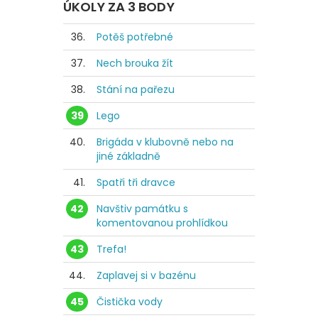
ÚKOLY ZA 3 BODY
36.
Potěš potřebné
37.
Nech brouka žít
38.
Stání na pařezu
39
Lego
40.
Brigáda v klubovně nebo na
jiné základně
41.
Spatři tři dravce
42
Navštiv památku s
komentovanou prohlídkou
43
Trefa!
44.
Zaplavej si v bazénu
45
Čistička vody