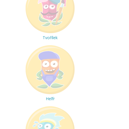
Tvořílek
Helfr