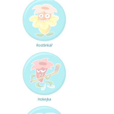
Rostlinkář
Hokejka