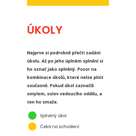
ÚKOLY
Nejprve si podrobně přečti zadání
úkolu. Až po jeho úplném splnění si
ho označ jako splněný. Pozor na
kombinace úkolů, které nelze plnit
současně. Pokud úkol zaznačíš
omylem, oslov vedoucího oddílu, a
ten ho smaže.
Splněný úkol
Čeká na schválení