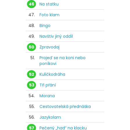
46
Na statku
47.
Foto klam
48.
Bingo
49.
Navštiv jiný oddíl
50
Zpravodaj
51.
Projeď se na koni nebo
poníkovi
52
Kuličkodráha
53
Tři přání
54.
Morana
55.
Cestovatelská přednáška
56.
Jazykolam
57
Pečený „had“ na klacku