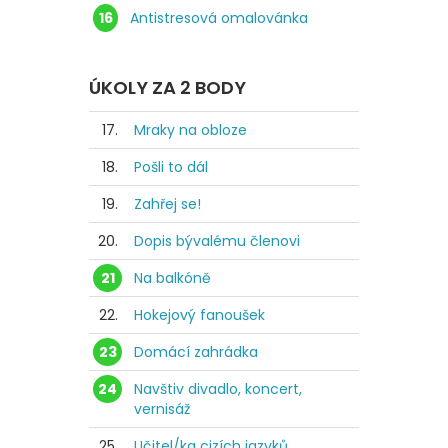
16
Antistresová omalovánka
ÚKOLY ZA 2 BODY
17.
Mraky na obloze
18.
Pošli to dál
19.
Zahřej se!
20.
Dopis bývalému členovi
21
Na balkóně
22.
Hokejový fanoušek
23
Domácí zahrádka
24
Navštiv divadlo, koncert,
vernisáž
25.
Učitel/ka cizích jazyků