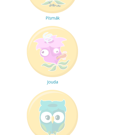
Písmák
Jouda