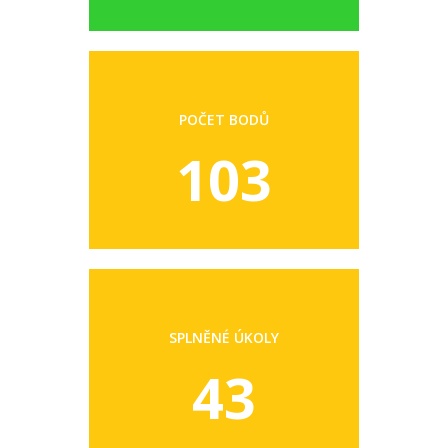
POČET BODŮ
103
SPLNĚNÉ ÚKOLY
43