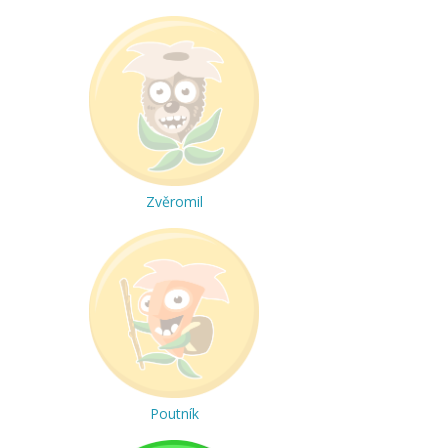
Zvěromil
Poutník