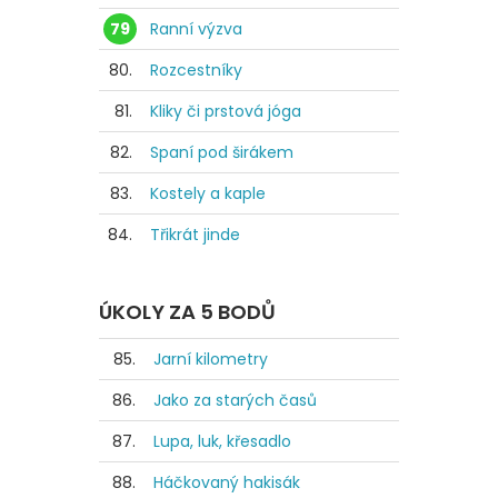
79
Ranní výzva
80.
Rozcestníky
81.
Kliky či prstová jóga
82.
Spaní pod širákem
83.
Kostely a kaple
84.
Třikrát jinde
ÚKOLY ZA 5 BODŮ
85.
Jarní kilometry
86.
Jako za starých časů
87.
Lupa, luk, křesadlo
88.
Háčkovaný hakisák