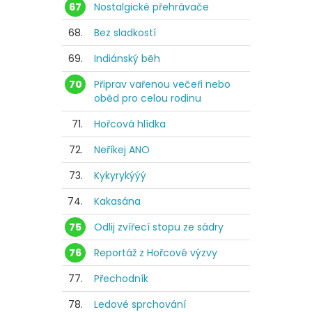
67
Nostalgické přehrávače
68.
Bez sladkostí
69.
Indiánský běh
70
Připrav vařenou večeři nebo
oběd pro celou rodinu
71.
Hořcová hlídka
72.
Neříkej ANO
73.
Kykyrykýýý
74.
Kakasána
75
Odlij zvířecí stopu ze sádry
76
Reportáž z Hořcové výzvy
77.
Přechodník
78.
Ledové sprchování