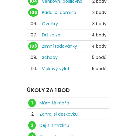
104
Venkovní posilovna
2 body
105
Padající domino
3 body
106.
Ovečky
3 body
107.
Drž se zdi!
4 body
108
Zimní radovánky
4 body
109.
Schody
5 bodů
110.
Vlakový výlet
5 bodů
ÚKOLY ZA 1 BOD
1
Mám tě rád/a
2.
Zahraj si deskovku
3
Dej si zmrzlinu