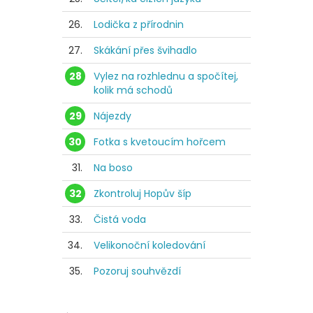
26.
Lodička z přírodnin
27.
Skákání přes švihadlo
28
Vylez na rozhlednu a spočítej,
kolik má schodů
29
Nájezdy
30
Fotka s kvetoucím hořcem
31.
Na boso
32
Zkontroluj Hopův šíp
33.
Čistá voda
34.
Velikonoční koledování
35.
Pozoruj souhvězdí