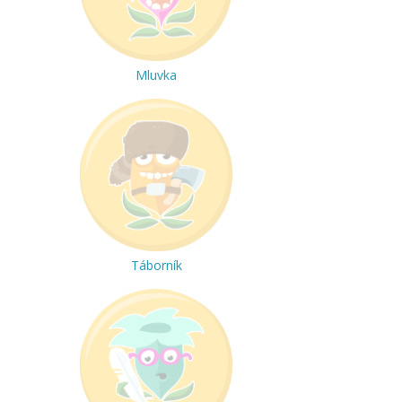
Mluvka
Táborník