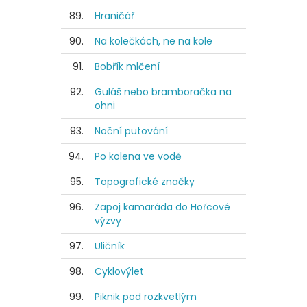
89.
Hraničář
90.
Na kolečkách, ne na kole
91.
Bobřík mlčení
92.
Guláš nebo bramboračka na
ohni
93.
Noční putování
94.
Po kolena ve vodě
95.
Topografické značky
96.
Zapoj kamaráda do Hořcové
výzvy
97.
Uličník
98.
Cyklovýlet
99.
Piknik pod rozkvetlým