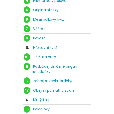
4
Písmenka v polévce
5
Originální sirky
6
Mezispolkový kvíz
7
Věštba
8
Pexeso
9.
Hřbitovní kvítí
10
Tři žlutá auta
11
Poskládej tři různé origami
skládačky
12
Zahraj si venku kuličky
13
Obejmi památný strom
14.
Motýlí rej
15
Palačinky