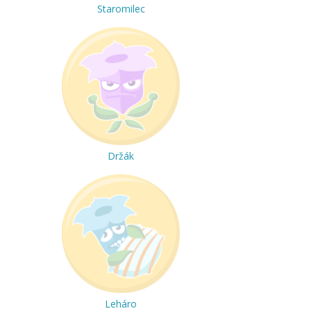
Staromilec
Držák
Leháro