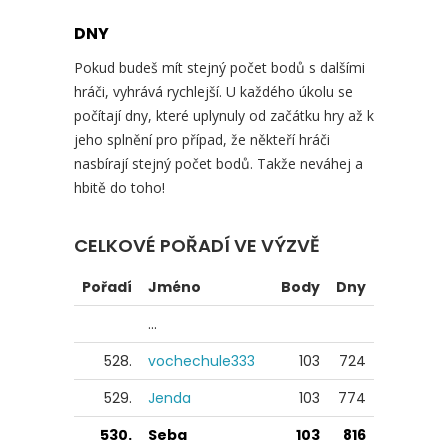
DNY
Pokud budeš mít stejný počet bodů s dalšími
hráči, vyhrává rychlejší. U každého úkolu se
počítají dny, které uplynuly od začátku hry až k
jeho splnění pro případ, že někteří hráči
nasbírají stejný počet bodů. Takže neváhej a
hbitě do toho!
CELKOVÉ POŘADÍ VE VÝZVĚ
Pořadí
Jméno
Body
Dny
...
528.
vochechule333
103
724
529.
Jenda
103
774
530.
Seba
103
816