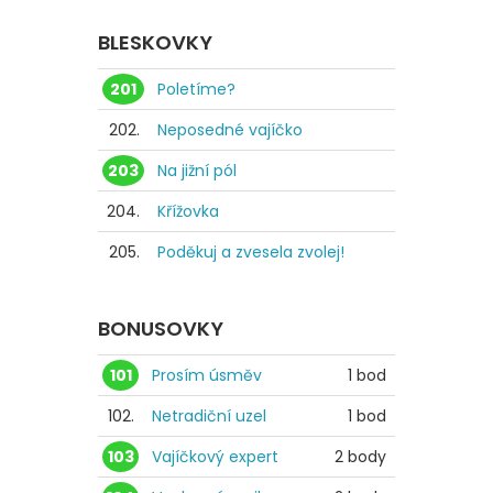
BLESKOVKY
201
Poletíme?
202.
Neposedné vajíčko
203
Na jižní pól
204.
Křížovka
205.
Poděkuj a zvesela zvolej!
BONUSOVKY
101
Prosím úsměv
1 bod
102.
Netradiční uzel
1 bod
103
Vajíčkový expert
2 body