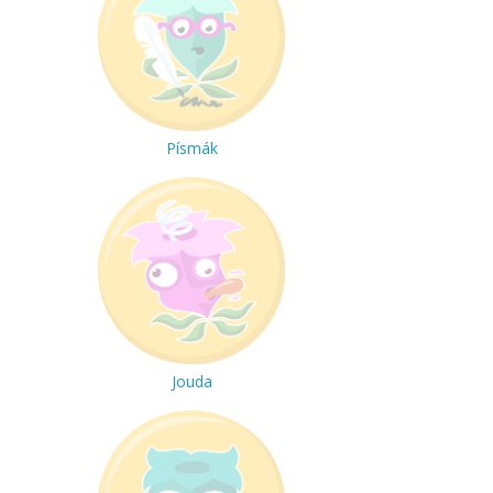
Písmák
Jouda