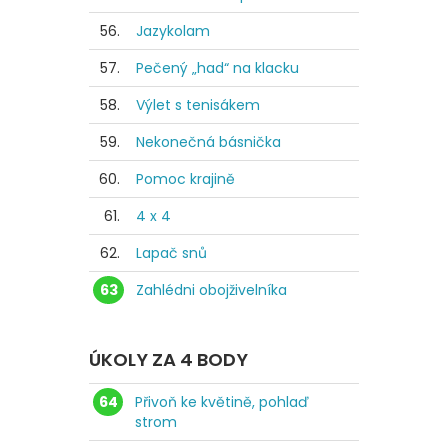
56.
Jazykolam
57.
Pečený „had“ na klacku
58.
Výlet s tenisákem
59.
Nekonečná básnička
60.
Pomoc krajině
61.
4 x 4
62.
Lapač snů
63
Zahlédni obojživelníka
ÚKOLY ZA 4 BODY
64
Přivoň ke květině, pohlaď
strom