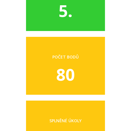
5.
POČET BODŮ
80
SPLNĚNÉ ÚKOLY