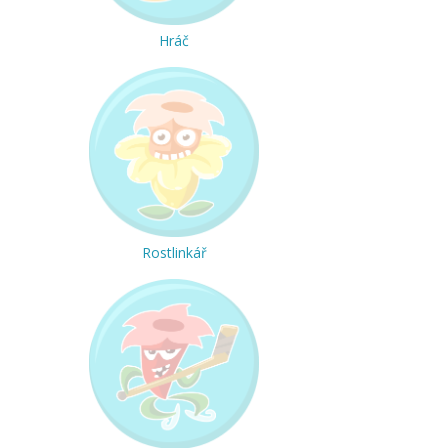
Hráč
Rostlinkář