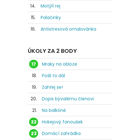
14.
Motýlí rej
15.
Palačinky
16.
Antistresová omalovánka
ÚKOLY ZA 2 BODY
17
Mraky na obloze
18.
Pošli to dál
19.
Zahřej se!
20.
Dopis bývalému členovi
21.
Na balkóně
22
Hokejový fanoušek
23
Domácí zahrádka