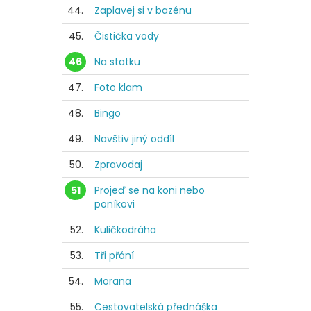
44.
Zaplavej si v bazénu
45.
Čistička vody
46
Na statku
47.
Foto klam
48.
Bingo
49.
Navštiv jiný oddíl
50.
Zpravodaj
51
Projeď se na koni nebo
poníkovi
52.
Kuličkodráha
53.
Tři přání
54.
Morana
55.
Cestovatelská přednáška