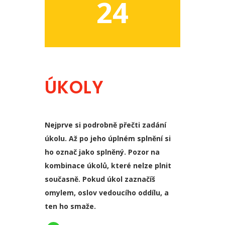
24
ÚKOLY
Nejprve si podrobně přečti zadání
úkolu. Až po jeho úplném splnění si
ho označ jako splněný. Pozor na
kombinace úkolů, které nelze plnit
současně. Pokud úkol zaznačíš
omylem, oslov vedoucího oddílu, a
ten ho smaže.