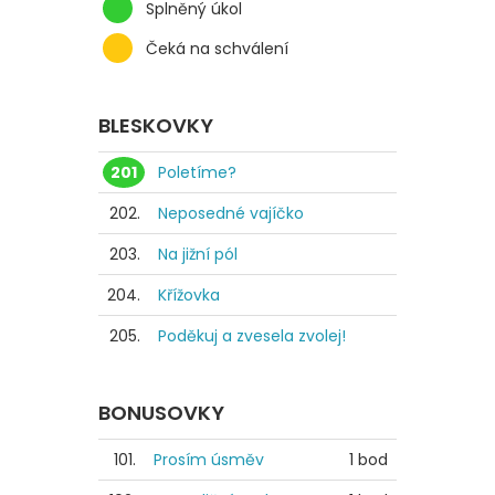
Splněný úkol
Čeká na schválení
BLESKOVKY
201
Poletíme?
202.
Neposedné vajíčko
203.
Na jižní pól
204.
Křížovka
205.
Poděkuj a zvesela zvolej!
BONUSOVKY
101.
Prosím úsměv
1 bod