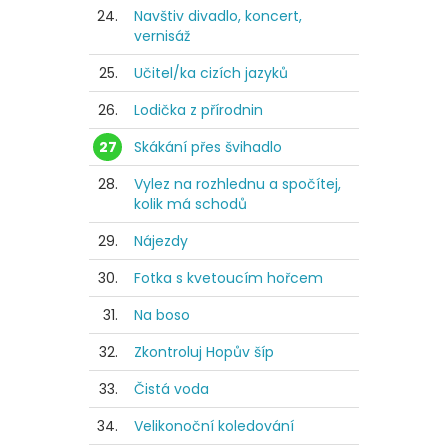
24.
Navštiv divadlo, koncert,
vernisáž
25.
Učitel/ka cizích jazyků
26.
Lodička z přírodnin
27
Skákání přes švihadlo
28.
Vylez na rozhlednu a spočítej,
kolik má schodů
29.
Nájezdy
30.
Fotka s kvetoucím hořcem
31.
Na boso
32.
Zkontroluj Hopův šíp
33.
Čistá voda
34.
Velikonoční koledování