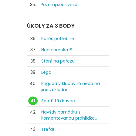
35.
Pozoruj souhvězdí
ÚKOLY ZA 3 BODY
36.
Potěš potřebné
37.
Nech brouka žít
38.
Stání na pařezu
39.
Lego
40.
Brigáda v klubovně nebo na
jiné základně
41
Spatři tři dravce
42.
Navštiv památku s
komentovanou prohlídkou
43.
Trefa!