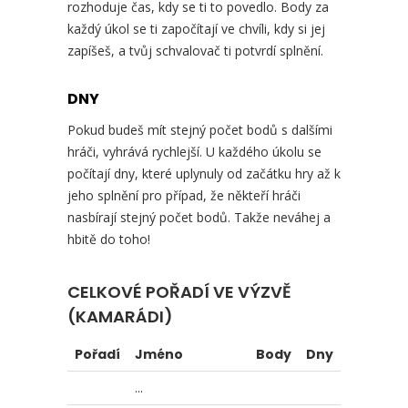
rozhoduje čas, kdy se ti to povedlo. Body za
každý úkol se ti započítají ve chvíli, kdy si jej
zapíšeš, a tvůj schvalovač ti potvrdí splnění.
DNY
Pokud budeš mít stejný počet bodů s dalšími
hráči, vyhrává rychlejší. U každého úkolu se
počítají dny, které uplynuly od začátku hry až k
jeho splnění pro případ, že někteří hráči
nasbírají stejný počet bodů. Takže neváhej a
hbitě do toho!
CELKOVÉ POŘADÍ VE VÝZVĚ
(KAMARÁDI)
Pořadí
Jméno
Body
Dny
...