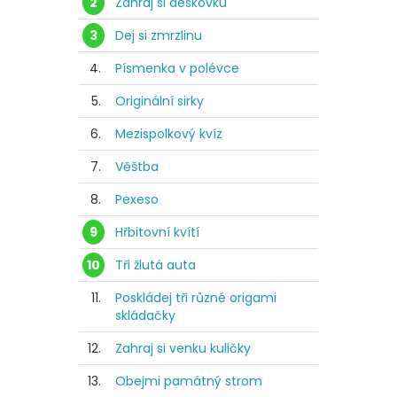
2
Zahraj si deskovku
3
Dej si zmrzlinu
4.
Písmenka v polévce
5.
Originální sirky
6.
Mezispolkový kvíz
7.
Věštba
8.
Pexeso
9
Hřbitovní kvítí
10
Tři žlutá auta
11.
Poskládej tři různé origami
skládačky
12.
Zahraj si venku kuličky
13.
Obejmi památný strom