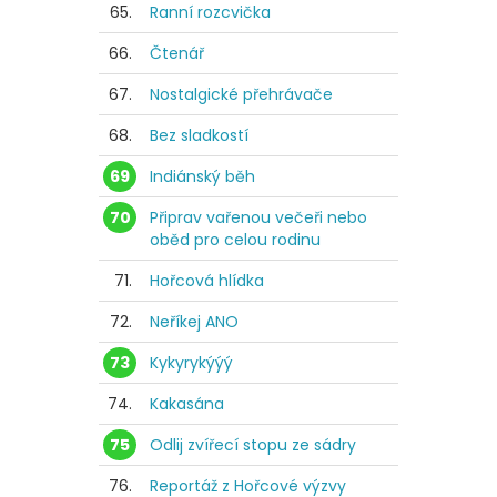
65.
Ranní rozcvička
66.
Čtenář
67.
Nostalgické přehrávače
68.
Bez sladkostí
69
Indiánský běh
70
Připrav vařenou večeři nebo
oběd pro celou rodinu
71.
Hořcová hlídka
72.
Neříkej ANO
73
Kykyrykýýý
74.
Kakasána
75
Odlij zvířecí stopu ze sádry
76.
Reportáž z Hořcové výzvy