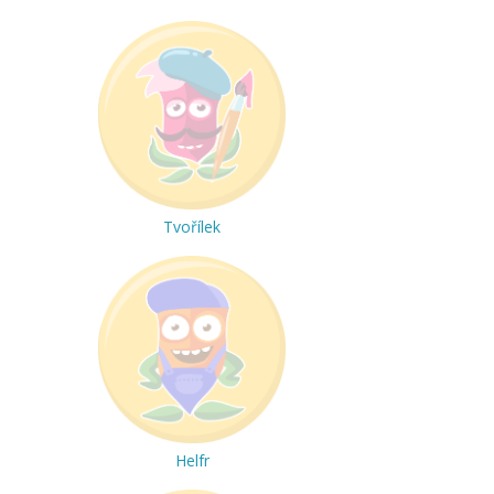
Tvořílek
Helfr