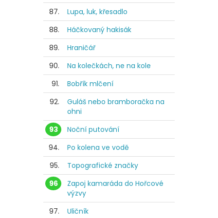
87.
Lupa, luk, křesadlo
88.
Háčkovaný hakisák
89.
Hraničář
90.
Na kolečkách, ne na kole
91.
Bobřík mlčení
92.
Guláš nebo bramboračka na
ohni
93
Noční putování
94.
Po kolena ve vodě
95.
Topografické značky
96
Zapoj kamaráda do Hořcové
výzvy
97.
Uličník