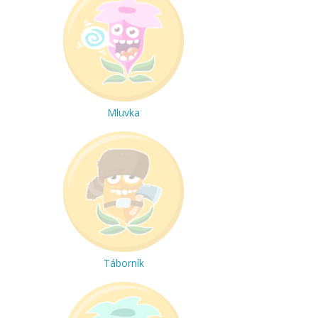
Mluvka
Táborník