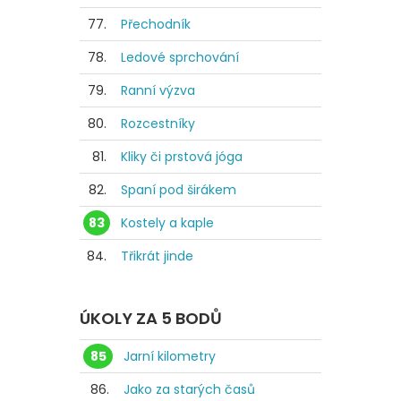
77.
Přechodník
78.
Ledové sprchování
79.
Ranní výzva
80.
Rozcestníky
81.
Kliky či prstová jóga
82.
Spaní pod širákem
83
Kostely a kaple
84.
Třikrát jinde
ÚKOLY ZA 5 BODŮ
85
Jarní kilometry
86.
Jako za starých časů