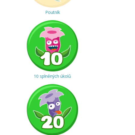
Poutník
10 splněných úkolů