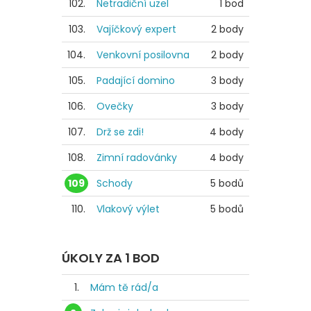
102.
Netradiční uzel
1 bod
103.
Vajíčkový expert
2 body
104.
Venkovní posilovna
2 body
105.
Padající domino
3 body
106.
Ovečky
3 body
107.
Drž se zdi!
4 body
108.
Zimní radovánky
4 body
109
Schody
5 bodů
110.
Vlakový výlet
5 bodů
ÚKOLY ZA 1 BOD
1.
Mám tě rád/a