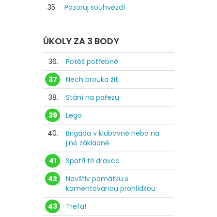
35.
Pozoruj souhvězdí
ÚKOLY ZA 3 BODY
36.
Potěš potřebné
37
Nech brouka žít
38.
Stání na pařezu
39
Lego
40.
Brigáda v klubovně nebo na
jiné základně
41
Spatři tři dravce
42
Navštiv památku s
komentovanou prohlídkou
43
Trefa!