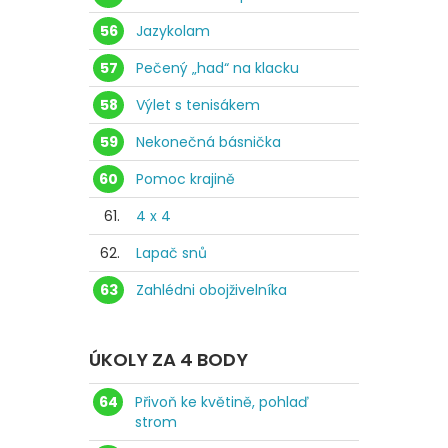
56
Jazykolam
57
Pečený „had“ na klacku
58
Výlet s tenisákem
59
Nekonečná básnička
60
Pomoc krajině
61.
4 x 4
62.
Lapač snů
63
Zahlédni obojživelníka
ÚKOLY ZA 4 BODY
64
Přivoň ke květině, pohlaď
strom