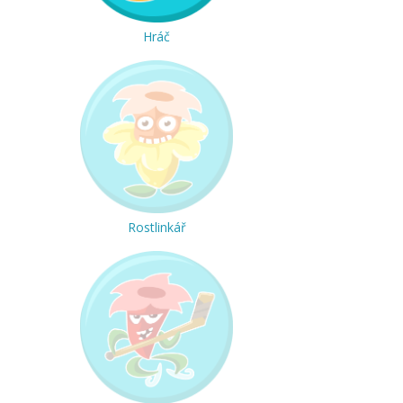
Hráč
Rostlinkář