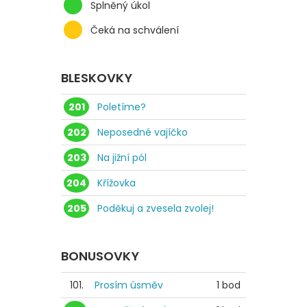
Splněný úkol
Čeká na schválení
BLESKOVKY
201
Poletíme?
202
Neposedné vajíčko
203
Na jižní pól
204
Křížovka
205
Poděkuj a zvesela zvolej!
BONUSOVKY
101.
Prosím úsměv
1 bod