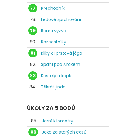
77
Přechodník
78.
Ledové sprchování
79
Ranní výzva
80.
Rozcestníky
81
Kliky či prstová jóga
82.
Spaní pod širákem
83
Kostely a kaple
84.
Třikrát jinde
ÚKOLY ZA 5 BODŮ
85.
Jarní kilometry
86
Jako za starých časů