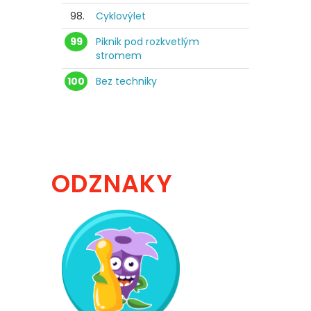
98.
Cyklovýlet
99
Piknik pod rozkvetlým
stromem
100
Bez techniky
ODZNAKY