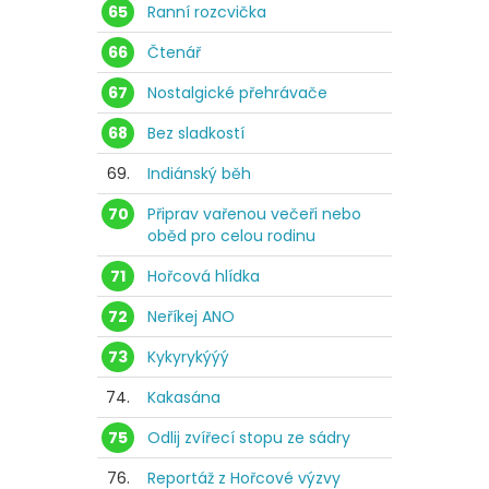
65
Ranní rozcvička
66
Čtenář
67
Nostalgické přehrávače
68
Bez sladkostí
69.
Indiánský běh
70
Připrav vařenou večeři nebo
oběd pro celou rodinu
71
Hořcová hlídka
72
Neříkej ANO
73
Kykyrykýýý
74.
Kakasána
75
Odlij zvířecí stopu ze sádry
76.
Reportáž z Hořcové výzvy