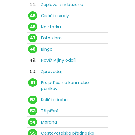
44.
Zaplavej si v bazénu
45
Čistička vody
46
Na statku
47
Foto klam
48
Bingo
49.
Navštiv jiný oddíl
50.
Zpravodaj
51
Projeď se na koni nebo
poníkovi
52
Kuličkodráha
53
Tři přání
54
Morana
55
Cestovatelská přednáška