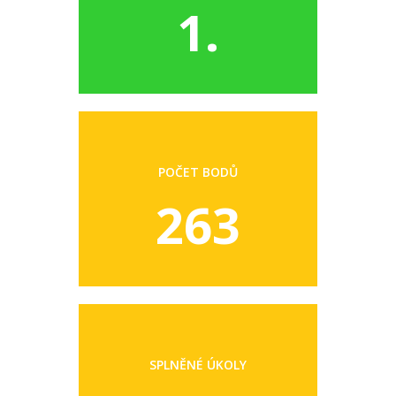
1.
POČET BODŮ
263
SPLNĚNÉ ÚKOLY