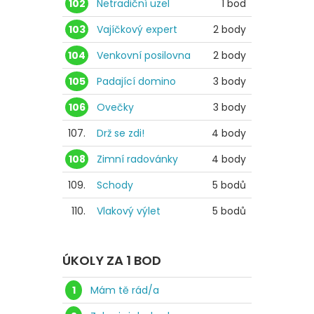
102
Netradiční uzel
1 bod
103
Vajíčkový expert
2 body
104
Venkovní posilovna
2 body
105
Padající domino
3 body
106
Ovečky
3 body
107.
Drž se zdi!
4 body
108
Zimní radovánky
4 body
109.
Schody
5 bodů
110.
Vlakový výlet
5 bodů
ÚKOLY ZA 1 BOD
1
Mám tě rád/a