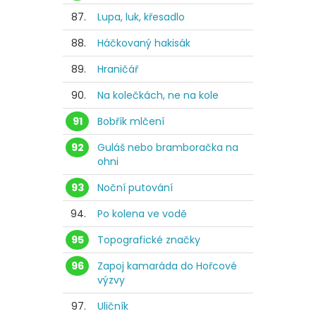
87.
Lupa, luk, křesadlo
88.
Háčkovaný hakisák
89.
Hraničář
90.
Na kolečkách, ne na kole
91
Bobřík mlčení
92
Guláš nebo bramboračka na
ohni
93
Noční putování
94.
Po kolena ve vodě
95
Topografické značky
96
Zapoj kamaráda do Hořcové
výzvy
97.
Uličník