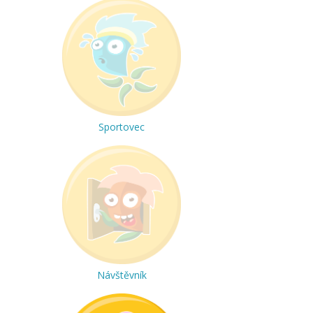
Sportovec
Návštěvník