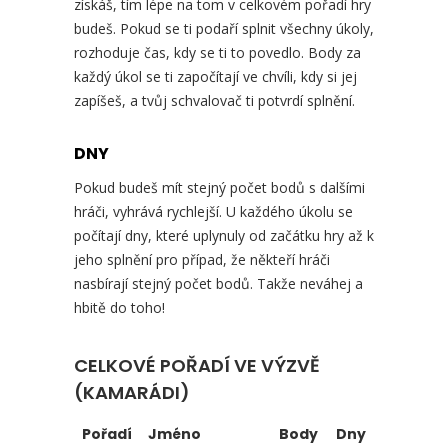
získáš, tím lépe na tom v celkovém pořadí hry
budeš. Pokud se ti podaří splnit všechny úkoly,
rozhoduje čas, kdy se ti to povedlo. Body za
každý úkol se ti započítají ve chvíli, kdy si jej
zapíšeš, a tvůj schvalovač ti potvrdí splnění.
DNY
Pokud budeš mít stejný počet bodů s dalšími
hráči, vyhrává rychlejší. U každého úkolu se
počítají dny, které uplynuly od začátku hry až k
jeho splnění pro případ, že někteří hráči
nasbírají stejný počet bodů. Takže neváhej a
hbitě do toho!
CELKOVÉ POŘADÍ VE VÝZVĚ
(KAMARÁDI)
Pořadí
Jméno
Body
Dny