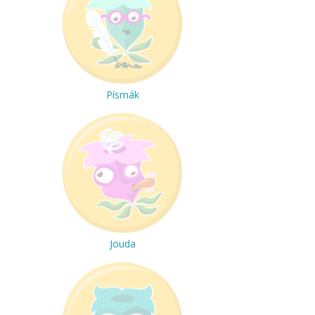
Písmák
Jouda