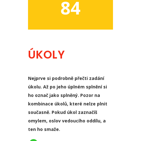
84
ÚKOLY
Nejprve si podrobně přečti zadání
úkolu. Až po jeho úplném splnění si
ho označ jako splněný. Pozor na
kombinace úkolů, které nelze plnit
současně. Pokud úkol zaznačíš
omylem, oslov vedoucího oddílu, a
ten ho smaže.