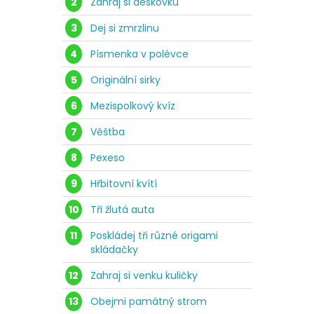
2
Zahraj si deskovku
3
Dej si zmrzlinu
4
Písmenka v polévce
5
Originální sirky
6
Mezispolkový kvíz
7
Věštba
8
Pexeso
9
Hřbitovní kvítí
10
Tři žlutá auta
11
Poskládej tři různé origami
skládačky
12
Zahraj si venku kuličky
13
Obejmi památný strom