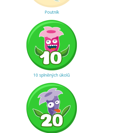
Poutník
10 splněných úkolů