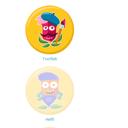
Tvořílek
Helfr