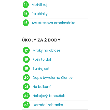
14
Motýlí rej
15
Palačinky
16
Antistresová omalovánka
ÚKOLY ZA 2 BODY
17
Mraky na obloze
18
Pošli to dál
19
Zahřej se!
20
Dopis bývalému členovi
21
Na balkóně
22
Hokejový fanoušek
23
Domácí zahrádka