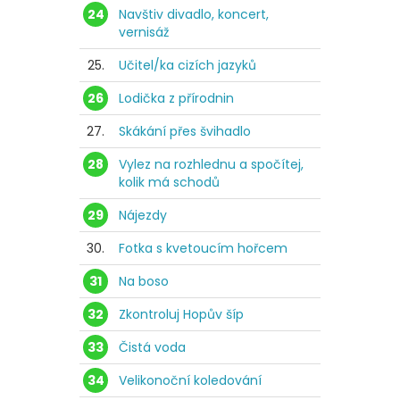
24
Navštiv divadlo, koncert,
vernisáž
25.
Učitel/ka cizích jazyků
26
Lodička z přírodnin
27.
Skákání přes švihadlo
28
Vylez na rozhlednu a spočítej,
kolik má schodů
29
Nájezdy
30.
Fotka s kvetoucím hořcem
31
Na boso
32
Zkontroluj Hopův šíp
33
Čistá voda
34
Velikonoční koledování