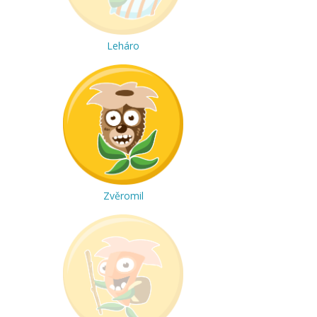
Leháro
Zvěromil