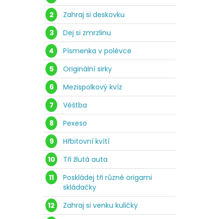
2
Zahraj si deskovku
3
Dej si zmrzlinu
4
Písmenka v polévce
5
Originální sirky
6
Mezispolkový kvíz
7
Věštba
8
Pexeso
9
Hřbitovní kvítí
10
Tři žlutá auta
11
Poskládej tři různé origami
skládačky
12
Zahraj si venku kuličky