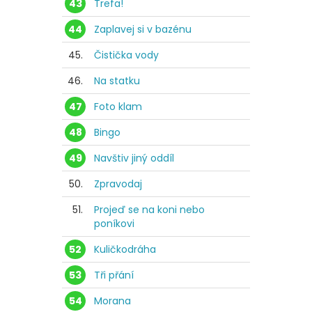
43
Trefa!
44
Zaplavej si v bazénu
45.
Čistička vody
46.
Na statku
47
Foto klam
48
Bingo
49
Navštiv jiný oddíl
50.
Zpravodaj
51.
Projeď se na koni nebo
poníkovi
52
Kuličkodráha
53
Tři přání
54
Morana