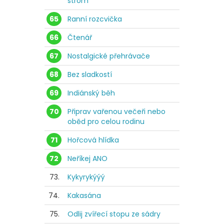
strom
65
Ranní rozcvička
66
Čtenář
67
Nostalgické přehrávače
68
Bez sladkostí
69
Indiánský běh
70
Připrav vařenou večeři nebo
oběd pro celou rodinu
71
Hořcová hlídka
72
Neříkej ANO
73.
Kykyrykýýý
74.
Kakasána
75.
Odlij zvířecí stopu ze sádry