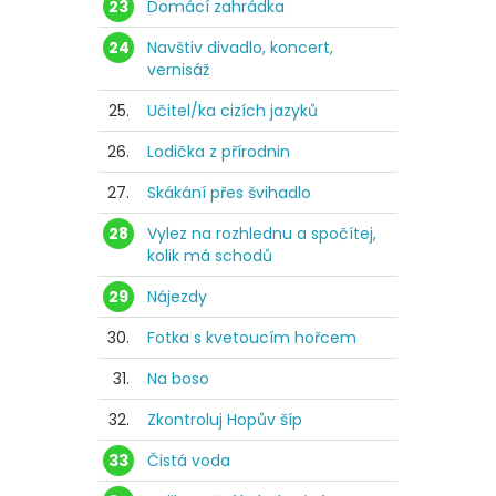
23
Domácí zahrádka
24
Navštiv divadlo, koncert,
vernisáž
25.
Učitel/ka cizích jazyků
26.
Lodička z přírodnin
27.
Skákání přes švihadlo
28
Vylez na rozhlednu a spočítej,
kolik má schodů
29
Nájezdy
30.
Fotka s kvetoucím hořcem
31.
Na boso
32.
Zkontroluj Hopův šíp
33
Čistá voda