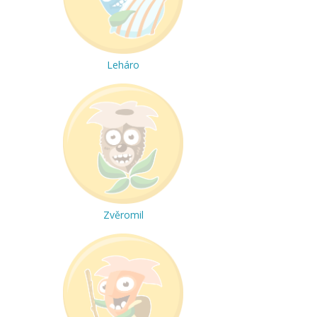
Leháro
Zvěromil