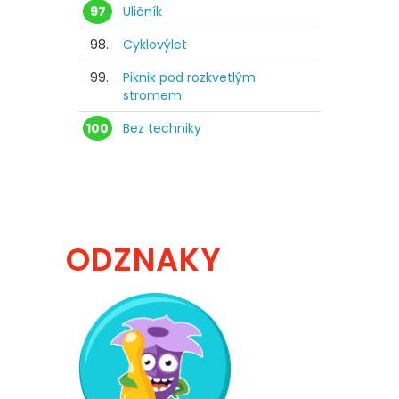
97
Uličník
98.
Cyklovýlet
99.
Piknik pod rozkvetlým
stromem
100
Bez techniky
ODZNAKY