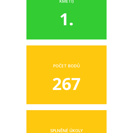
KMETI)
1.
POČET BODŮ
267
SPLNĚNÉ ÚKOLY