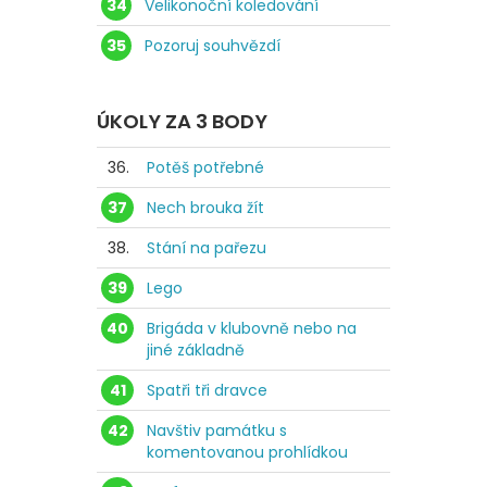
34
Velikonoční koledování
35
Pozoruj souhvězdí
ÚKOLY ZA 3 BODY
36.
Potěš potřebné
37
Nech brouka žít
38.
Stání na pařezu
39
Lego
40
Brigáda v klubovně nebo na
jiné základně
41
Spatři tři dravce
42
Navštiv památku s
komentovanou prohlídkou