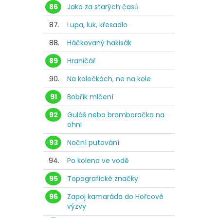
86
Jako za starých časů
87.
Lupa, luk, křesadlo
88.
Háčkovaný hakisák
89
Hraničář
90.
Na kolečkách, ne na kole
91
Bobřík mlčení
92
Guláš nebo bramboračka na
ohni
93
Noční putování
94.
Po kolena ve vodě
95
Topografické značky
96
Zapoj kamaráda do Hořcové
výzvy