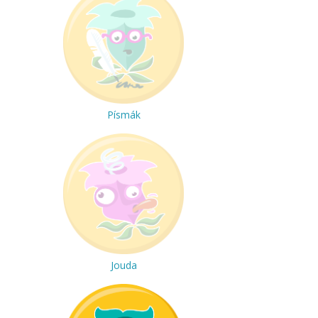
Písmák
Jouda