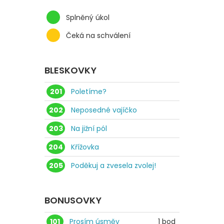
Splněný úkol
Čeká na schválení
BLESKOVKY
201
Poletíme?
202
Neposedné vajíčko
203
Na jižní pól
204
Křížovka
205
Poděkuj a zvesela zvolej!
BONUSOVKY
101
Prosím úsměv
1 bod