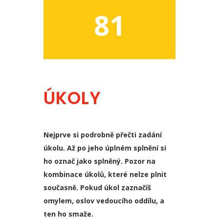
81
ÚKOLY
Nejprve si podrobně přečti zadání
úkolu. Až po jeho úplném splnění si
ho označ jako splněný. Pozor na
kombinace úkolů, které nelze plnit
současně. Pokud úkol zaznačíš
omylem, oslov vedoucího oddílu, a
ten ho smaže.