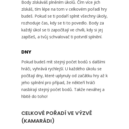
Body získáváš plněním úkolů. Čím více jich
získáš, tím lépe na tom v celkovém pořadí hry
budeš. Pokud se ti podaří splnit všechny úkoly,
rozhoduje čas, kdy se ti to povedlo. Body za
každý úkol se ti započítají ve chvíli, kdy si jej
zapíšeš, a tvůj schvalovač ti potvrdí splnění.
DNY
Pokud budeš mít stejný počet bodů s dalšími
hráči, vyhrává rychlejší. U každého úkolu se
počítají dny, které uplynuly od začátku hry až k
jeho splnění pro případ, že někteří hráči
nasbírají stejný počet bodů. Takže neváhej a
hbitě do toho!
CELKOVÉ POŘADÍ VE VÝZVĚ
(KAMARÁDI)