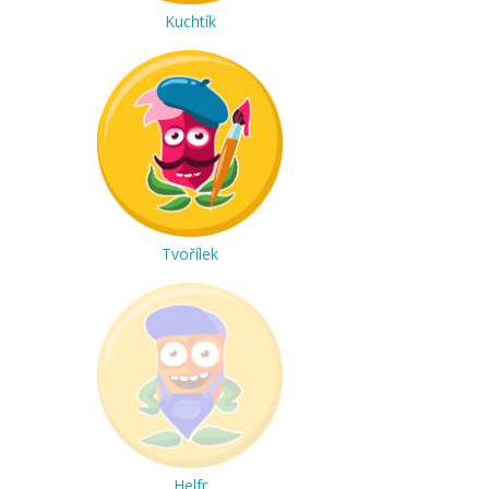
Kuchtík
Tvořílek
Helfr