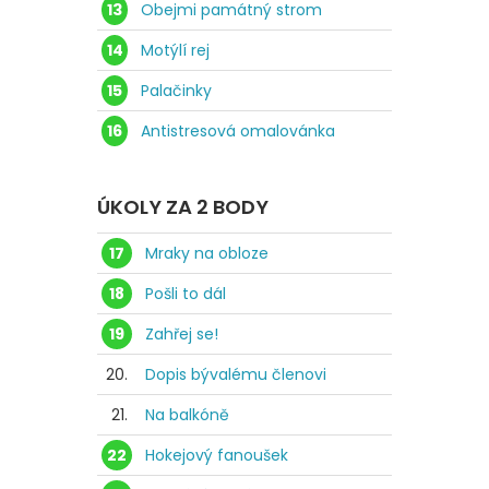
13
Obejmi památný strom
14
Motýlí rej
15
Palačinky
16
Antistresová omalovánka
ÚKOLY ZA 2 BODY
17
Mraky na obloze
18
Pošli to dál
19
Zahřej se!
20.
Dopis bývalému členovi
21.
Na balkóně
22
Hokejový fanoušek