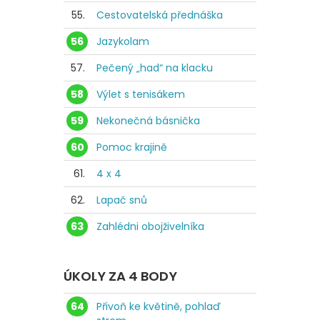
55.
Cestovatelská přednáška
56
Jazykolam
57.
Pečený „had“ na klacku
58
Výlet s tenisákem
59
Nekonečná básnička
60
Pomoc krajině
61.
4 x 4
62.
Lapač snů
63
Zahlédni obojživelníka
ÚKOLY ZA 4 BODY
64
Přivoň ke květině, pohlaď