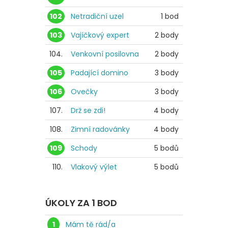
102
Netradiční uzel
1 bod
103
Vajíčkový expert
2 body
104.
Venkovní posilovna
2 body
105
Padající domino
3 body
106
Ovečky
3 body
107.
Drž se zdi!
4 body
108.
Zimní radovánky
4 body
109
Schody
5 bodů
110.
Vlakový výlet
5 bodů
ÚKOLY ZA 1 BOD
1
Mám tě rád/a