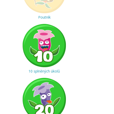
Poutník
10 splněných úkolů