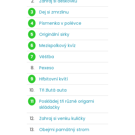
2.
Zahraj si deskovku
3
Dej si zmrzlinu
4
Písmenka v polévce
5
Originální sirky
6
Mezispolkový kvíz
7
Věštba
8.
Pexeso
9
Hřbitovní kvítí
10.
Tři žlutá auta
11
Poskládej tři různé origami
skládačky
12.
Zahraj si venku kuličky
13.
Obejmi památný strom