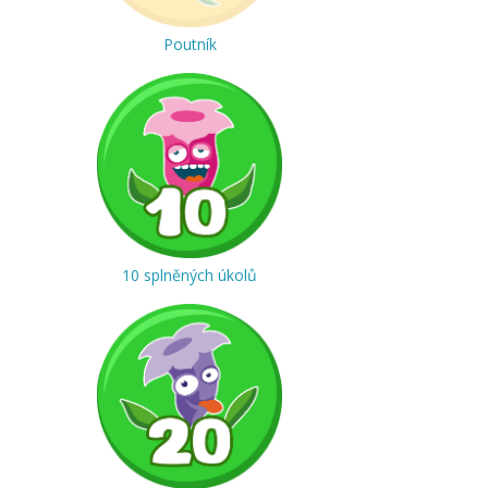
Poutník
10 splněných úkolů