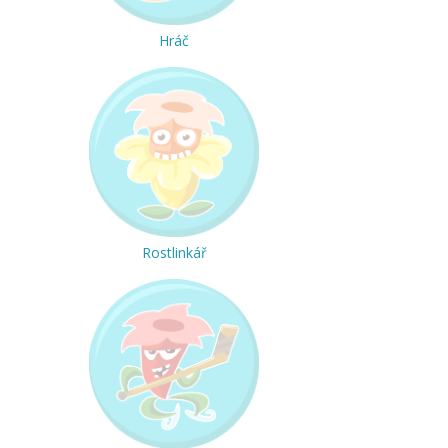
Hráč
Rostlinkář