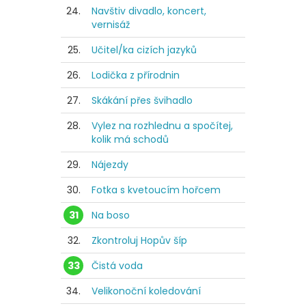
24.
Navštiv divadlo, koncert,
vernisáž
25.
Učitel/ka cizích jazyků
26.
Lodička z přírodnin
27.
Skákání přes švihadlo
28.
Vylez na rozhlednu a spočítej,
kolik má schodů
29.
Nájezdy
30.
Fotka s kvetoucím hořcem
31
Na boso
32.
Zkontroluj Hopův šíp
33
Čistá voda
34.
Velikonoční koledování