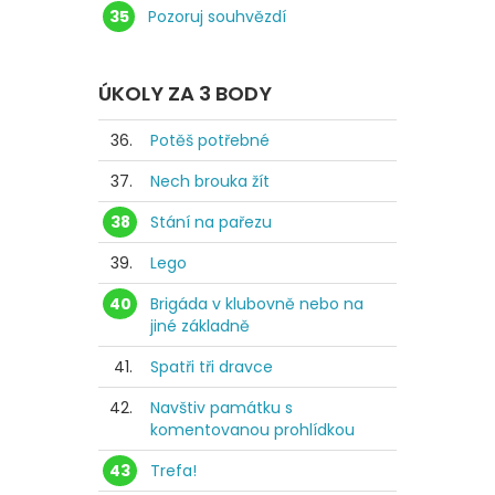
35
Pozoruj souhvězdí
ÚKOLY ZA 3 BODY
36.
Potěš potřebné
37.
Nech brouka žít
38
Stání na pařezu
39.
Lego
40
Brigáda v klubovně nebo na
jiné základně
41.
Spatři tři dravce
42.
Navštiv památku s
komentovanou prohlídkou
43
Trefa!