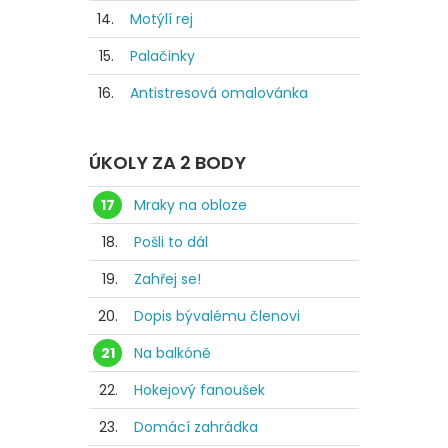
14.
Motýlí rej
15.
Palačinky
16.
Antistresová omalovánka
ÚKOLY ZA 2 BODY
17
Mraky na obloze
18.
Pošli to dál
19.
Zahřej se!
20.
Dopis bývalému členovi
21
Na balkóně
22.
Hokejový fanoušek
23.
Domácí zahrádka