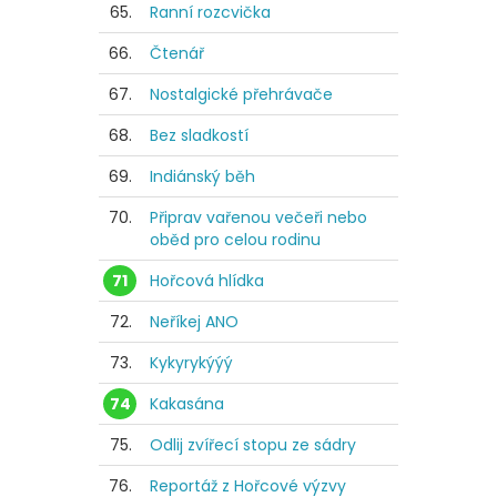
65.
Ranní rozcvička
66.
Čtenář
67.
Nostalgické přehrávače
68.
Bez sladkostí
69.
Indiánský běh
70.
Připrav vařenou večeři nebo
oběd pro celou rodinu
71
Hořcová hlídka
72.
Neříkej ANO
73.
Kykyrykýýý
74
Kakasána
75.
Odlij zvířecí stopu ze sádry
76.
Reportáž z Hořcové výzvy