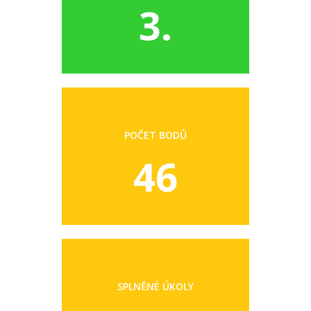
3.
POČET BODŮ
46
SPLNĚNÉ ÚKOLY