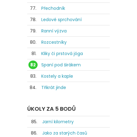
77.
Přechodník
78.
Ledové sprchování
79.
Ranní výzva
80.
Rozcestníky
81.
Kliky či prstová jóga
82
Spaní pod širákem
83.
Kostely a kaple
84.
Třikrát jinde
ÚKOLY ZA 5 BODŮ
85.
Jarní kilometry
86.
Jako za starých časů