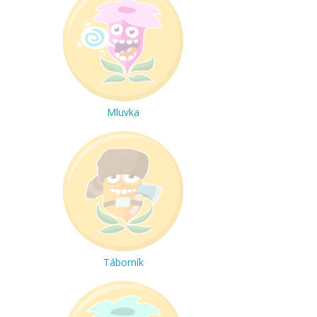
Mluvka
Táborník