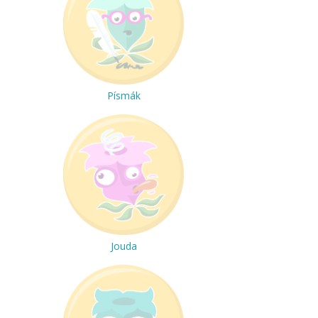
Písmák
Jouda