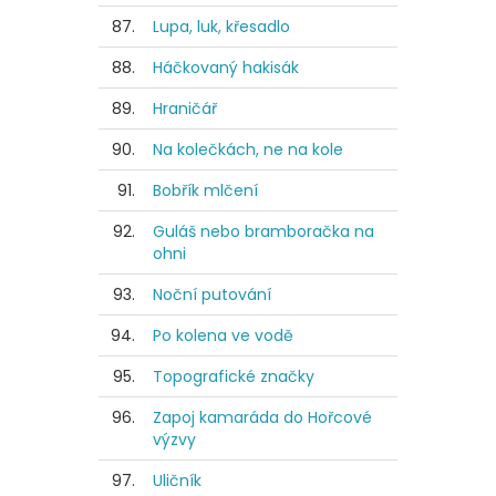
87.
Lupa, luk, křesadlo
88.
Háčkovaný hakisák
89.
Hraničář
90.
Na kolečkách, ne na kole
91.
Bobřík mlčení
92.
Guláš nebo bramboračka na
ohni
93.
Noční putování
94.
Po kolena ve vodě
95.
Topografické značky
96.
Zapoj kamaráda do Hořcové
výzvy
97.
Uličník