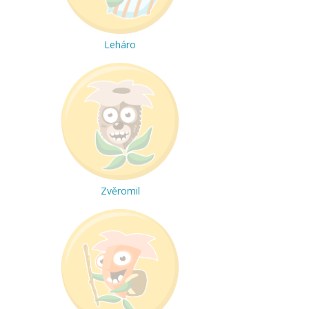
Leháro
Zvěromil