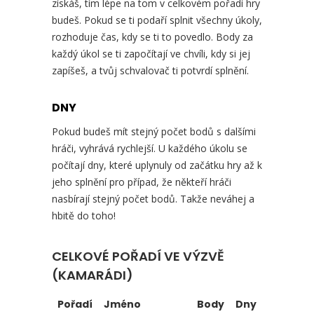
získáš, tím lépe na tom v celkovém pořadí hry
budeš. Pokud se ti podaří splnit všechny úkoly,
rozhoduje čas, kdy se ti to povedlo. Body za
každý úkol se ti započítají ve chvíli, kdy si jej
zapíšeš, a tvůj schvalovač ti potvrdí splnění.
DNY
Pokud budeš mít stejný počet bodů s dalšími
hráči, vyhrává rychlejší. U každého úkolu se
počítají dny, které uplynuly od začátku hry až k
jeho splnění pro případ, že někteří hráči
nasbírají stejný počet bodů. Takže neváhej a
hbitě do toho!
CELKOVÉ POŘADÍ VE VÝZVĚ
(KAMARÁDI)
Pořadí
Jméno
Body
Dny