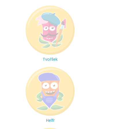
Tvořílek
Helfr