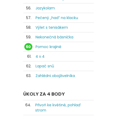
56.
Jazykolam
57.
Pečený „had“ na klacku
58.
Výlet s tenisákem
59.
Nekonečná básnička
60
Pomoc krajině
61.
4 x 4
62.
Lapač snů
63.
Zahlédni obojživelníka
ÚKOLY ZA 4 BODY
64.
Přivoň ke květině, pohlaď
strom