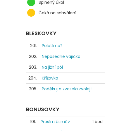
Splněný úkol
Čeká na schválení
BLESKOVKY
201.
Poletíme?
202.
Neposedné vajíčko
203.
Na jižní pól
204.
Křížovka
205.
Poděkuj a zvesela zvolej!
BONUSOVKY
101.
Prosím úsměv
1 bod