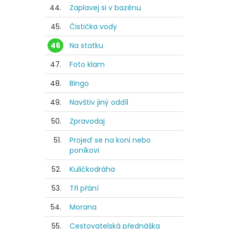
44.
Zaplavej si v bazénu
45.
Čistička vody
46
Na statku
47.
Foto klam
48.
Bingo
49.
Navštiv jiný oddíl
50.
Zpravodaj
51.
Projeď se na koni nebo
poníkovi
52.
Kuličkodráha
53.
Tři přání
54.
Morana
55.
Cestovatelská přednáška