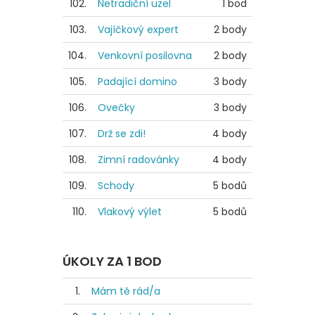
102.
Netradiční uzel
1 bod
103.
Vajíčkový expert
2 body
104.
Venkovní posilovna
2 body
105.
Padající domino
3 body
106.
Ovečky
3 body
107.
Drž se zdi!
4 body
108.
Zimní radovánky
4 body
109.
Schody
5 bodů
110.
Vlakový výlet
5 bodů
ÚKOLY ZA 1 BOD
1.
Mám tě rád/a