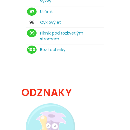
výzvy
97
Uličník
98.
Cyklovýlet
99
Piknik pod rozkvetlým
stromem
100
Bez techniky
ODZNAKY