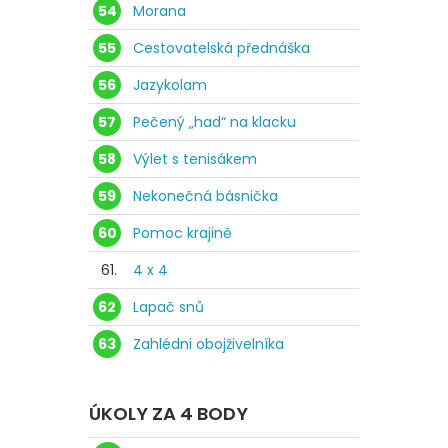
54
Morana
55
Cestovatelská přednáška
56
Jazykolam
57
Pečený „had“ na klacku
58
Výlet s tenisákem
59
Nekonečná básnička
60
Pomoc krajině
61.
4 x 4
62
Lapač snů
63
Zahlédni obojživelníka
ÚKOLY ZA 4 BODY