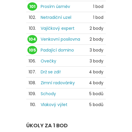
101
Prosím úsměv
1 bod
102.
Netradiční uzel
1 bod
103.
Vajíčkový expert
2 body
104
Venkovní posilovna
2 body
105
Padající domino
3 body
106.
Ovečky
3 body
107.
Drž se zdi!
4 body
108.
Zimní radovánky
4 body
109.
Schody
5 bodů
110.
Vlakový výlet
5 bodů
ÚKOLY ZA 1 BOD