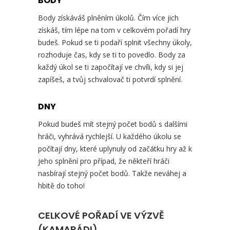
BODY
Body získáváš plněním úkolů. Čím více jich
získáš, tím lépe na tom v celkovém pořadí hry
budeš. Pokud se ti podaří splnit všechny úkoly,
rozhoduje čas, kdy se ti to povedlo. Body za
každý úkol se ti započítají ve chvíli, kdy si jej
zapíšeš, a tvůj schvalovač ti potvrdí splnění.
DNY
Pokud budeš mít stejný počet bodů s dalšími
hráči, vyhrává rychlejší. U každého úkolu se
počítají dny, které uplynuly od začátku hry až k
jeho splnění pro případ, že někteří hráči
nasbírají stejný počet bodů. Takže neváhej a
hbitě do toho!
CELKOVÉ POŘADÍ VE VÝZVĚ
(KAMARÁDI)