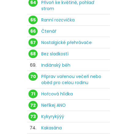
64
Přivoň ke květině, pohlaď
strom
65
Ranní rozcvička
66
Čtenář
67
Nostalgické přehrávače
68
Bez sladkostí
69.
Indiánský běh
70
Připrav vařenou večeři nebo
oběd pro celou rodinu
71
Hořcová hlídka
72
Neříkej ANO
73
Kykyrykýýý
74.
Kakasána