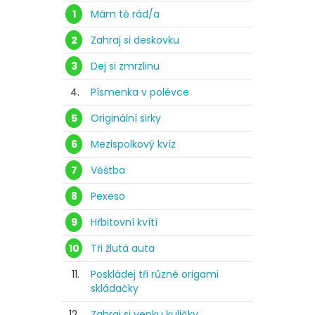
1
Mám tě rád/a
2
Zahraj si deskovku
3
Dej si zmrzlinu
4.
Písmenka v polévce
5
Originální sirky
6
Mezispolkový kvíz
7
Věštba
8
Pexeso
9
Hřbitovní kvítí
10
Tři žlutá auta
11.
Poskládej tři různé origami
skládačky
12.
Zahraj si venku kuličky