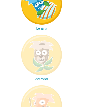
Leháro
Zvěromil