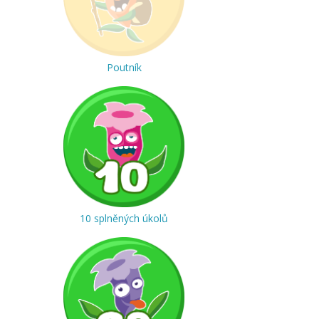
Poutník
10 splněných úkolů