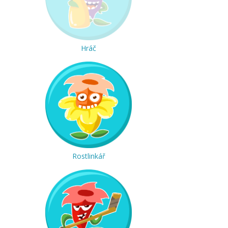
Hráč
Rostlinkář