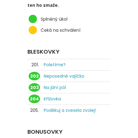
ten ho smaže.
Splněný úkol
Čeká na schválení
BLESKOVKY
201.
Poletíme?
202
Neposedné vajíčko
203
Na jižní pól
204
Křížovka
205.
Poděkuj a zvesela zvolej!
BONUSOVKY