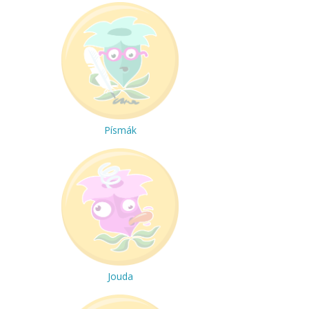
Písmák
Jouda