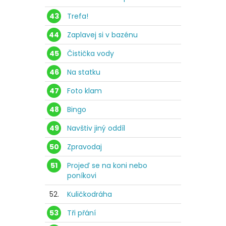
43
Trefa!
44
Zaplavej si v bazénu
45
Čistička vody
46
Na statku
47
Foto klam
48
Bingo
49
Navštiv jiný oddíl
50
Zpravodaj
51
Projeď se na koni nebo
poníkovi
52.
Kuličkodráha
53
Tři přání