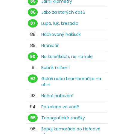
85
Jarní kilometry
86
Jako za starých časů
87
Lupa, luk, křesadlo
88.
Háčkovaný hakisák
89.
Hraničář
90
Na kolečkách, ne na kole
91.
Bobřík mlčení
92
Guláš nebo bramboračka na
ohni
93.
Noční putování
94.
Po kolena ve vodě
95
Topografické značky
96.
Zapoj kamaráda do Hořcové