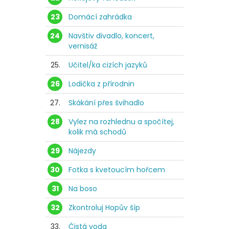
23
Domácí zahrádka
24
Navštiv divadlo, koncert,
vernisáž
25.
Učitel/ka cizích jazyků
26
Lodička z přírodnin
27.
Skákání přes švihadlo
28
Vylez na rozhlednu a spočítej,
kolik má schodů
29
Nájezdy
30
Fotka s kvetoucím hořcem
31
Na boso
32
Zkontroluj Hopův šíp
33.
Čistá voda