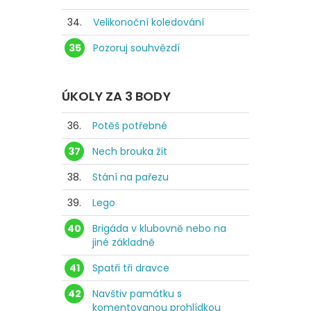
34.
Velikonoční koledování
35
Pozoruj souhvězdí
ÚKOLY ZA 3 BODY
36.
Potěš potřebné
37
Nech brouka žít
38.
Stání na pařezu
39.
Lego
40
Brigáda v klubovně nebo na
jiné základně
41
Spatři tři dravce
42
Navštiv památku s
komentovanou prohlídkou