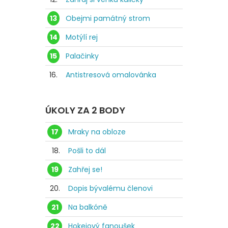
13
Obejmi památný strom
14
Motýlí rej
15
Palačinky
16.
Antistresová omalovánka
ÚKOLY ZA 2 BODY
17
Mraky na obloze
18.
Pošli to dál
19
Zahřej se!
20.
Dopis bývalému členovi
21
Na balkóně
22
Hokejový fanoušek