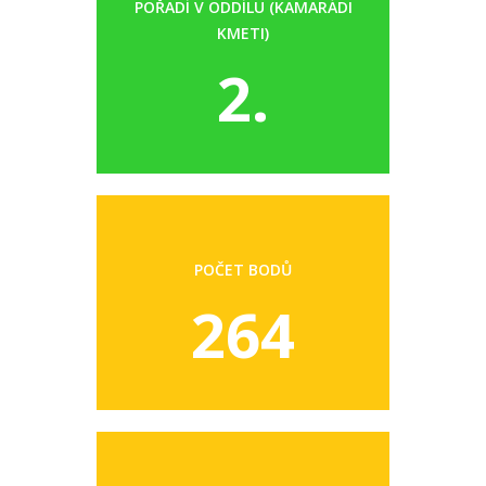
POŘADÍ V ODDÍLU (KAMARÁDI
KMETI)
2.
POČET BODŮ
264