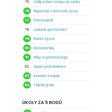
75.
Odlij zvířecí stopu ze sádry
76
Reportáž z Hořcové výzvy
77
Přechodník
78.
Ledové sprchování
79
Ranní výzva
80
Rozcestníky
81
Kliky či prstová jóga
82.
Spaní pod širákem
83
Kostely a kaple
84
Třikrát jinde
ÚKOLY ZA 5 BODŮ