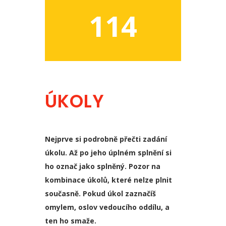
114
ÚKOLY
Nejprve si podrobně přečti zadání
úkolu. Až po jeho úplném splnění si
ho označ jako splněný. Pozor na
kombinace úkolů, které nelze plnit
současně. Pokud úkol zaznačíš
omylem, oslov vedoucího oddílu, a
ten ho smaže.