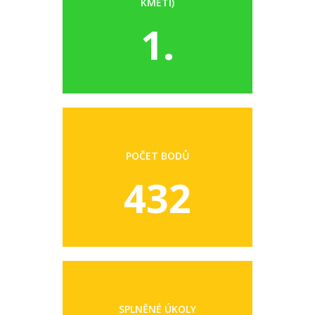
KMETI)
1.
POČET BODŮ
432
SPLNĚNÉ ÚKOLY