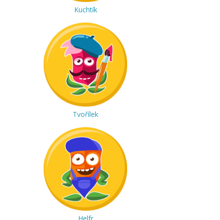
Kuchtík
Tvořílek
Helfr