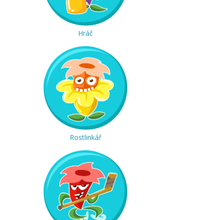
Hráč
Rostlinkář