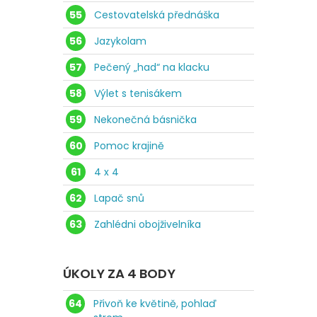
55
Cestovatelská přednáška
56
Jazykolam
57
Pečený „had“ na klacku
58
Výlet s tenisákem
59
Nekonečná básnička
60
Pomoc krajině
61
4 x 4
62
Lapač snů
63
Zahlédni obojživelníka
ÚKOLY ZA 4 BODY
64
Přivoň ke květině, pohlaď