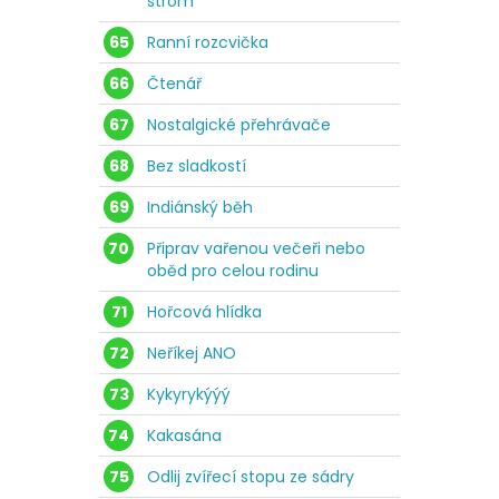
strom
65
Ranní rozcvička
66
Čtenář
67
Nostalgické přehrávače
68
Bez sladkostí
69
Indiánský běh
70
Připrav vařenou večeři nebo
oběd pro celou rodinu
71
Hořcová hlídka
72
Neříkej ANO
73
Kykyrykýýý
74
Kakasána
75
Odlij zvířecí stopu ze sádry