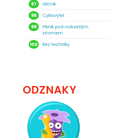
97
Uličník
98
Cyklovýlet
99
Piknik pod rozkvetlým
stromem
100
Bez techniky
ODZNAKY