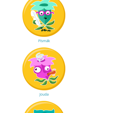
Písmák
Jouda