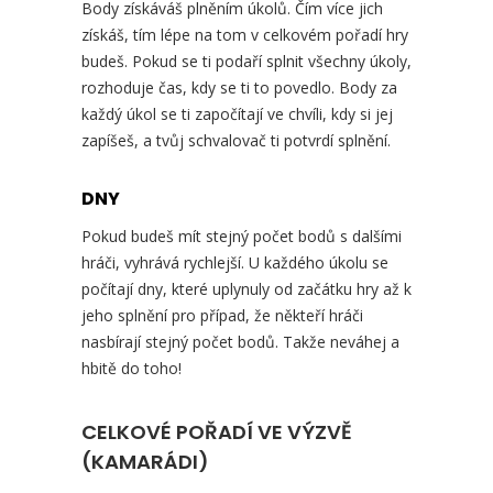
Body získáváš plněním úkolů. Čím více jich
získáš, tím lépe na tom v celkovém pořadí hry
budeš. Pokud se ti podaří splnit všechny úkoly,
rozhoduje čas, kdy se ti to povedlo. Body za
každý úkol se ti započítají ve chvíli, kdy si jej
zapíšeš, a tvůj schvalovač ti potvrdí splnění.
DNY
Pokud budeš mít stejný počet bodů s dalšími
hráči, vyhrává rychlejší. U každého úkolu se
počítají dny, které uplynuly od začátku hry až k
jeho splnění pro případ, že někteří hráči
nasbírají stejný počet bodů. Takže neváhej a
hbitě do toho!
CELKOVÉ POŘADÍ VE VÝZVĚ
(KAMARÁDI)