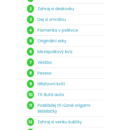
2
Zahraj si deskovku
3
Dej si zmrzlinu
4
Písmenka v polévce
5
Originální sirky
6
Mezispolkový kvíz
7
Věštba
8
Pexeso
9
Hřbitovní kvítí
10
Tři žlutá auta
11
Poskládej tři různé origami
skládačky
12
Zahraj si venku kuličky