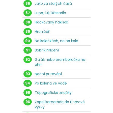
86
Jako za starých časů
87
Lupa, luk, křesadlo
88
Háčkovaný hakisák
89
Hraničář
90
Na kolečkách, ne na kole
91
Bobřík mlčení
92
Guláš nebo bramboračka na
ohni
93
Noční putování
94
Po kolena ve vodě
95
Topografické značky
96
Zapoj kamaráda do Hořcové
výzvy