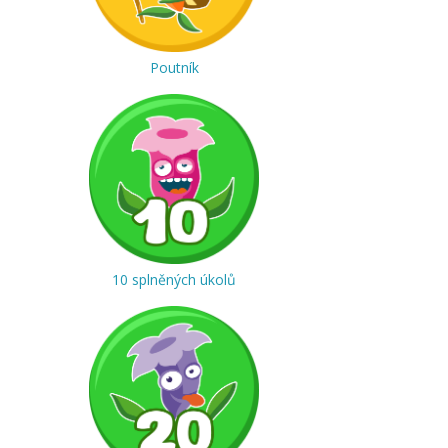
Poutník
10 splněných úkolů