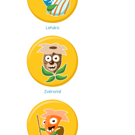
Leháro
Zvěromil