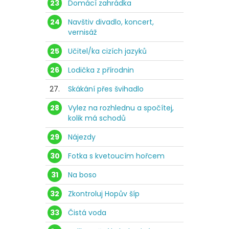
23
Domácí zahrádka
24
Navštiv divadlo, koncert,
vernisáž
25
Učitel/ka cizích jazyků
26
Lodička z přírodnin
27.
Skákání přes švihadlo
28
Vylez na rozhlednu a spočítej,
kolik má schodů
29
Nájezdy
30
Fotka s kvetoucím hořcem
31
Na boso
32
Zkontroluj Hopův šíp
33
Čistá voda