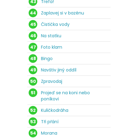
43
Trefa!
44
Zaplavej si v bazénu
45
Čistička vody
46
Na statku
47
Foto klam
48
Bingo
49
Navštiv jiný oddíl
50
Zpravodaj
51
Projeď se na koni nebo
poníkovi
52
Kuličkodráha
53
Tři přání
54
Morana