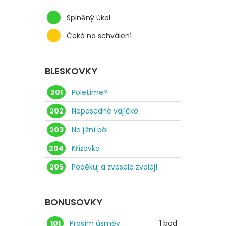
Splněný úkol
Čeká na schválení
BLESKOVKY
201
Poletíme?
202
Neposedné vajíčko
203
Na jižní pól
204
Křížovka
205
Poděkuj a zvesela zvolej!
BONUSOVKY
101
Prosím úsměv
1 bod