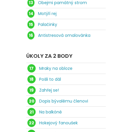
13
Obejmi památný strom
14
Motýlí rej
15
Palačinky
16
Antistresová omalovánka
ÚKOLY ZA 2 BODY
17
Mraky na obloze
18
Pošli to dál
19
Zahřej se!
20
Dopis bývalému členovi
21
Na balkóně
22
Hokejový fanoušek