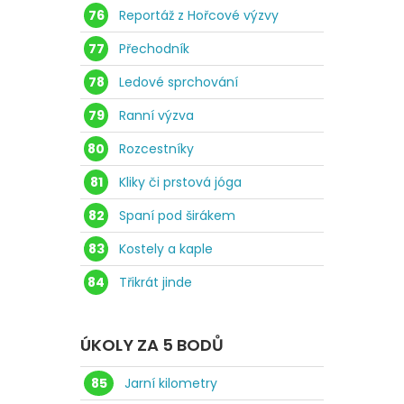
76
Reportáž z Hořcové výzvy
77
Přechodník
78
Ledové sprchování
79
Ranní výzva
80
Rozcestníky
81
Kliky či prstová jóga
82
Spaní pod širákem
83
Kostely a kaple
84
Třikrát jinde
ÚKOLY ZA 5 BODŮ
85
Jarní kilometry