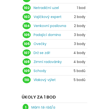
102
Netradiční uzel
1 bod
103
Vajíčkový expert
2 body
104
Venkovní posilovna
2 body
105
Padající domino
3 body
106
Ovečky
3 body
107
Drž se zdi!
4 body
108
Zimní radovánky
4 body
109
Schody
5 bodů
110
Vlakový výlet
5 bodů
ÚKOLY ZA 1 BOD
1
Mám tě rád/a