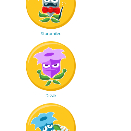
Staromilec
Držák