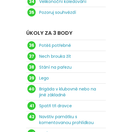
34
Velikonoční koledování
35
Pozoruj souhvězdí
ÚKOLY ZA 3 BODY
36
Potěš potřebné
37
Nech brouka žít
38
Stání na pařezu
39
Lego
40
Brigáda v klubovně nebo na
jiné základně
41
Spatři tři dravce
42
Navštiv památku s
komentovanou prohlídkou