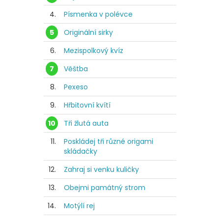
4.
Písmenka v polévce
5
Originální sirky
6.
Mezispolkový kvíz
7
Věštba
8.
Pexeso
9.
Hřbitovní kvítí
10
Tři žlutá auta
11.
Poskládej tři různé origami
skládačky
12.
Zahraj si venku kuličky
13.
Obejmi památný strom
14.
Motýlí rej