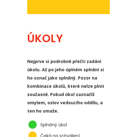
ÚKOLY
Nejprve si podrobně přečti zadání
úkolu. Až po jeho úplném splnění si
ho označ jako splněný. Pozor na
kombinace úkolů, které nelze plnit
současně. Pokud úkol zaznačíš
omylem, oslov vedoucího oddílu, a
ten ho smaže.
Splněný úkol
Čeká na schválení