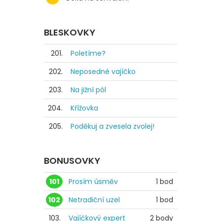
BLESKOVKY
201.
Poletíme?
202.
Neposedné vajíčko
203.
Na jižní pól
204.
Křížovka
205.
Poděkuj a zvesela zvolej!
BONUSOVKY
101
Prosím úsměv
1 bod
102
Netradiční uzel
1 bod
103.
Vajíčkový expert
2 body