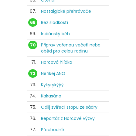
66.
Čtenář
67.
Nostalgické přehrávače
68
Bez sladkostí
69.
Indiánský běh
70
Připrav vařenou večeři nebo
oběd pro celou rodinu
71.
Hořcová hlídka
72
Neříkej ANO
73.
Kykyrykýýý
74.
Kakasána
75.
Odlij zvířecí stopu ze sádry
76.
Reportáž z Hořcové výzvy
77.
Přechodník