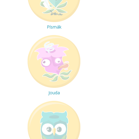
Písmák
Jouda