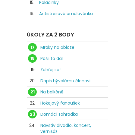
15.
Palačinky
16.
Antistresová omalovánka
ÚKOLY ZA 2 BODY
17
Mraky na obloze
18
Pošli to dál
19.
Zahřej se!
20.
Dopis bývalému členovi
21
Na balkóně
22.
Hokejový fanoušek
23
Domácí zahrádka
24.
Navštiv divadlo, koncert,
vernisáž