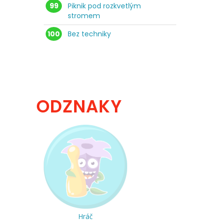
99
Piknik pod rozkvetlým
stromem
100
Bez techniky
ODZNAKY
Hráč