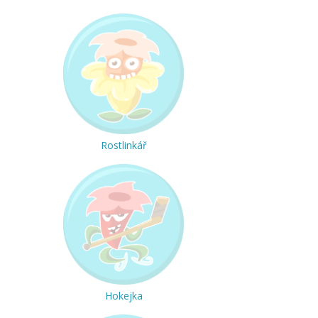
Rostlinkář
Hokejka