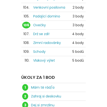
104.
Venkovní posilovna
2 body
105.
Padající domino
3 body
106
Ovečky
3 body
107.
Drž se zdi!
4 body
108.
Zimní radovánky
4 body
109.
Schody
5 bodů
110.
Vlakový výlet
5 bodů
ÚKOLY ZA 1 BOD
1
Mám tě rád/a
2
Zahraj si deskovku
3
Dej si zmrzlinu