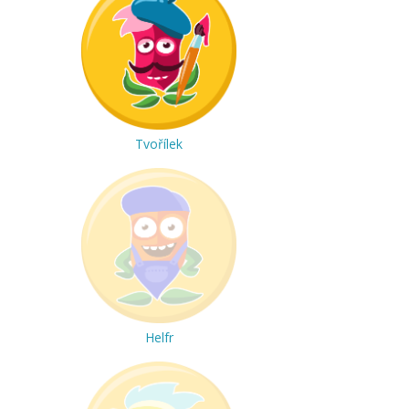
Tvořílek
Helfr