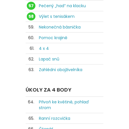
57
Pečený „had“ na klacku
58
Výlet s tenisákem
59.
Nekonečná básnička
60.
Pomoc krajině
61.
4 x 4
62.
Lapač snů
63.
Zahlédni obojživelníka
ÚKOLY ZA 4 BODY
64.
Přivoň ke květině, pohlaď
strom
65.
Ranní rozcvička