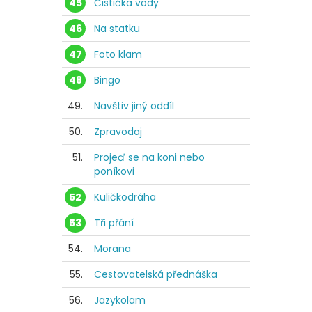
45
Čistička vody
46
Na statku
47
Foto klam
48
Bingo
49.
Navštiv jiný oddíl
50.
Zpravodaj
51.
Projeď se na koni nebo
poníkovi
52
Kuličkodráha
53
Tři přání
54.
Morana
55.
Cestovatelská přednáška
56.
Jazykolam