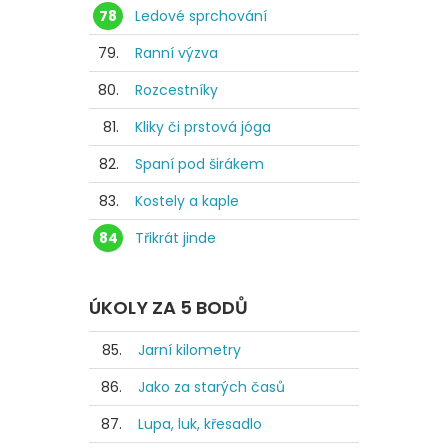
78
Ledové sprchování
79.
Ranní výzva
80.
Rozcestníky
81.
Kliky či prstová jóga
82.
Spaní pod širákem
83.
Kostely a kaple
84
Třikrát jinde
ÚKOLY ZA 5 BODŮ
85.
Jarní kilometry
86.
Jako za starých časů
87.
Lupa, luk, křesadlo