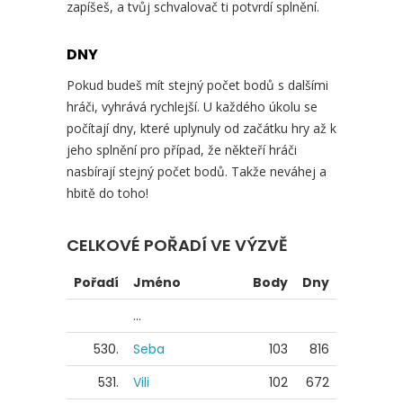
zapíšeš, a tvůj schvalovač ti potvrdí splnění.
DNY
Pokud budeš mít stejný počet bodů s dalšími
hráči, vyhrává rychlejší. U každého úkolu se
počítají dny, které uplynuly od začátku hry až k
jeho splnění pro případ, že někteří hráči
nasbírají stejný počet bodů. Takže neváhej a
hbitě do toho!
CELKOVÉ POŘADÍ VE VÝZVĚ
Pořadí
Jméno
Body
Dny
...
530.
Seba
103
816
531.
Vili
102
672