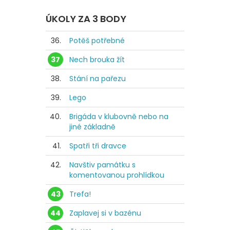
ÚKOLY ZA 3 BODY
36.
Potěš potřebné
37
Nech brouka žít
38.
Stání na pařezu
39.
Lego
40.
Brigáda v klubovně nebo na
jiné základně
41.
Spatři tři dravce
42.
Navštiv památku s
komentovanou prohlídkou
43
Trefa!
44
Zaplavej si v bazénu