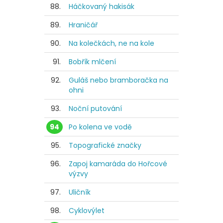
88.
Háčkovaný hakisák
89.
Hraničář
90.
Na kolečkách, ne na kole
91.
Bobřík mlčení
92.
Guláš nebo bramboračka na
ohni
93.
Noční putování
94
Po kolena ve vodě
95.
Topografické značky
96.
Zapoj kamaráda do Hořcové
výzvy
97.
Uličník
98.
Cyklovýlet