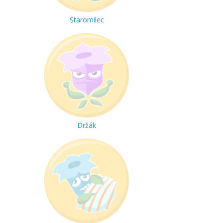
Staromilec
Držák