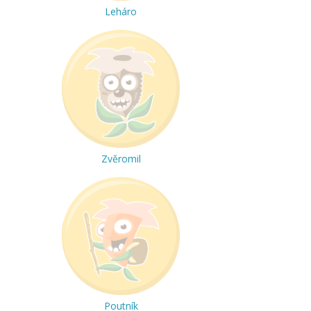
Leháro
Zvěromil
Poutník