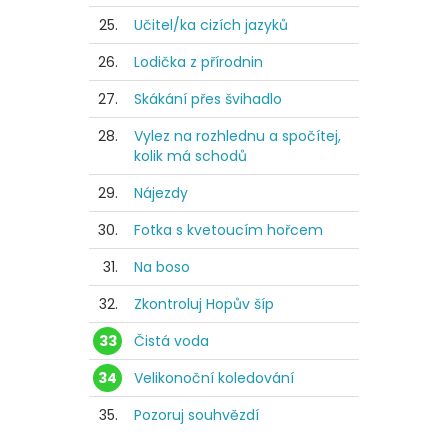
25.
Učitel/ka cizích jazyků
26.
Lodička z přírodnin
27.
Skákání přes švihadlo
28.
Vylez na rozhlednu a spočítej,
kolik má schodů
29.
Nájezdy
30.
Fotka s kvetoucím hořcem
31.
Na boso
32.
Zkontroluj Hopův šíp
33
Čistá voda
34
Velikonoční koledování
35.
Pozoruj souhvězdí