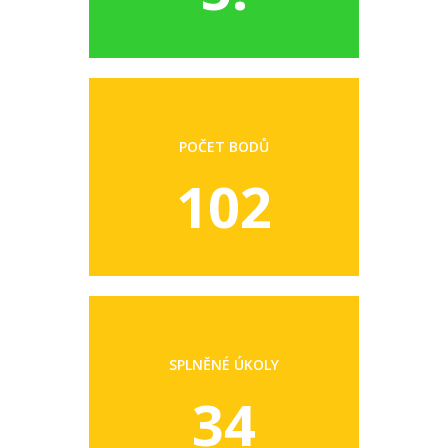
POČET BODŮ
102
SPLNĚNÉ ÚKOLY
34