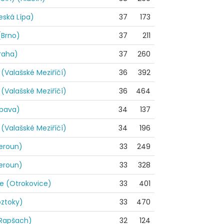
ská Lípa)
37
173
Brno)
37
211
Praha)
37
260
(Valašské Meziříčí)
36
392
(Valašské Meziříčí)
36
464
pava)
34
137
(Valašské Meziříčí)
34
196
Beroun)
33
249
Beroun)
33
328
e (Otrokovice)
33
401
oztoky)
33
470
Rapšach)
32
124