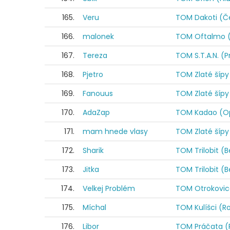
165.
Veru
TOM Dakoti (Če
166.
malonek
TOM Oftalmo (
167.
Tereza
TOM S.T.A.N. (
168.
Pjetro
TOM Zlaté šípy 
169.
Fanouus
TOM Zlaté šípy 
170.
AdaZap
TOM Kadao (O
171.
mam hnede vlasy
TOM Zlaté šípy 
172.
Sharik
TOM Trilobit (
173.
Jitka
TOM Trilobit (
174.
Velkej Problém
TOM Otrokovic
175.
Míchal
TOM Kulíšci (R
176.
Libor
TOM Práčata (