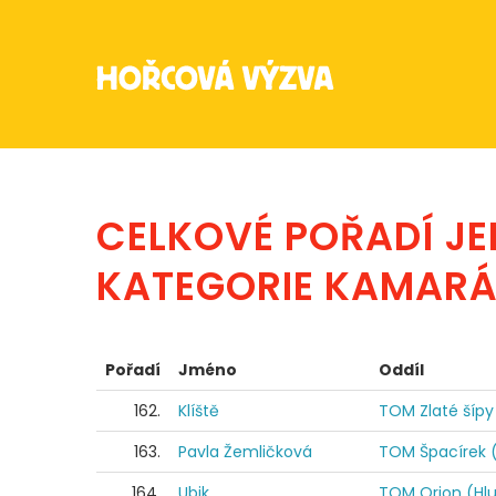
CELKOVÉ POŘADÍ J
KATEGORIE KAMARÁ
Pořadí
Jméno
Oddíl
162.
Klíště
TOM Zlaté šípy 
163.
Pavla Žemličková
TOM Špacírek 
164.
Ubik
TOM Orion (Hlu