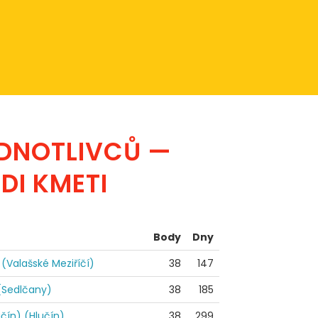
EDNOTLIVCŮ —
DI KMETI
Body
Dny
(Valašské Meziříčí)
38
147
(Sedlčany)
38
185
čín) (Hlučín)
38
299