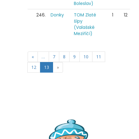
Boleslav)
246.
Donky
TOM Zlaté
1
12
šípy
(Valašské
Meziříčí)
«
…
7
8
9
10
11
12
13
»