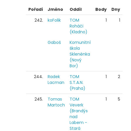
Pořadí
Jméno
Oddíl
Body
Dny
242.
koFolik
TOM
1
1
Roháči
(Kladno)
Gaboš
Komunitní
škola
Skleněnka
(Nový
Bor)
244.
Radek
TOM
1
2
Lacman
S.T.A.N.
(Praha)
245.
Tomas
TOM
1
5
Martoch
Veverk
(Brandýs
nad
Labem -
Stará