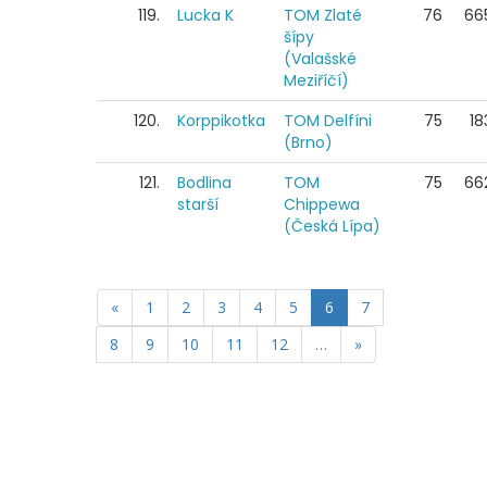
119.
Lucka K
TOM Zlaté
76
66
šípy
(Valašské
Meziříčí)
120.
Korppikotka
TOM Delfíni
75
18
(Brno)
121.
Bodlina
TOM
75
66
starší
Chippewa
(Česká Lípa)
«
1
2
3
4
5
6
7
8
9
10
11
12
…
»