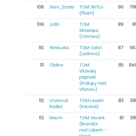
108.
Sloni_Stado
TOM Skřítci
90
79
(Plzeň)
109.
Jožin
TOM
89
81
Sihasapa
(Ostrava)
110.
Winkuska
TOM Oslíci
87
65
(Lednice)
111.
Oldina
TOM
85
84
Vltavský
paprsek
(Kralupy nad
Vltavou)
112.
Litvinová
TOM Lesani
83
39
Radka
(Karviná)
113.
Macín
TOM Veverk
81
39
(Brandýs
nad Labem -