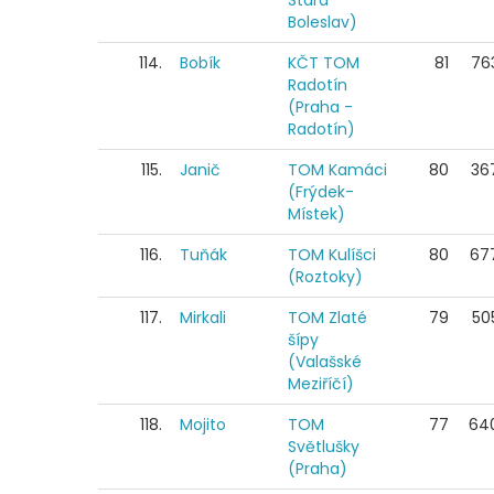
Stará
Boleslav)
114.
Bobík
KČT TOM
81
76
Radotín
(Praha -
Radotín)
115.
Janič
TOM Kamáci
80
36
(Frýdek-
Místek)
116.
Tuňák
TOM Kulíšci
80
67
(Roztoky)
117.
Mirkali
TOM Zlaté
79
50
šípy
(Valašské
Meziříčí)
118.
Mojito
TOM
77
64
Světlušky
(Praha)