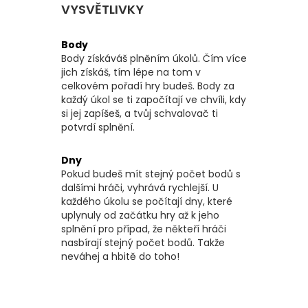
VYSVĚTLIVKY
Body
Body získáváš plněním úkolů. Čím více
jich získáš, tím lépe na tom v
celkovém pořadí hry budeš. Body za
každý úkol se ti započítají ve chvíli, kdy
si jej zapíšeš, a tvůj schvalovač ti
potvrdí splnění.
Dny
Pokud budeš mít stejný počet bodů s
dalšími hráči, vyhrává rychlejší. U
každého úkolu se počítají dny, které
uplynuly od začátku hry až k jeho
splnění pro případ, že někteří hráči
nasbírají stejný počet bodů. Takže
neváhej a hbitě do toho!