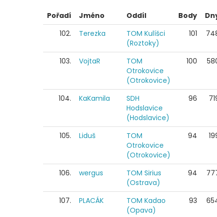
Pořadí
Jméno
Oddíl
Body
Dn
102.
Terezka
TOM Kulíšci
101
74
(Roztoky)
103.
VojtaR
TOM
100
58
Otrokovice
(Otrokovice)
104.
KaKamila
SDH
96
71
Hodslavice
(Hodslavice)
105.
Liduš
TOM
94
19
Otrokovice
(Otrokovice)
106.
wergus
TOM Sirius
94
77
(Ostrava)
107.
PLACÁK
TOM Kadao
93
65
(Opava)