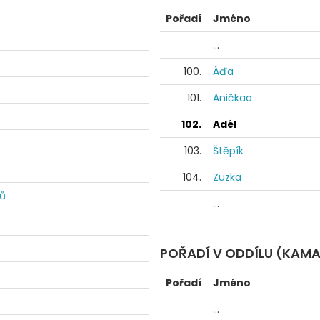
Pořadí
Jméno
...
100.
Áďa
101.
Aničkaa
102.
Adél
103.
Štěpík
104.
Zuzka
dů
...
POŘADÍ V ODDÍLU (KAM
Pořadí
Jméno
...