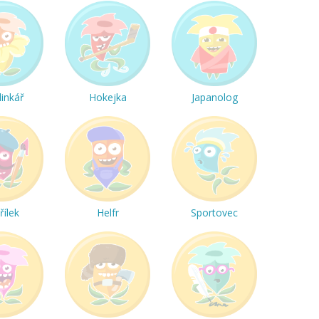
linkář
Hokejka
Japanolog
řílek
Helfr
Sportovec