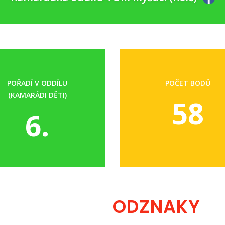
POŘADÍ V ODDÍLU
POČET BODŮ
(KAMARÁDI DĚTI)
58
6.
ODZNAKY