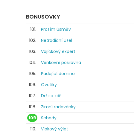
BONUSOVKY
101.
Prosím úsměv
102.
Netradiční uzel
103.
Vajíčkový expert
104.
Venkovní posilovna
105.
Padající domino
106.
Ovečky
107.
Drž se zdi!
108.
Zimní radovánky
109
Schody
110.
Vlakový výlet