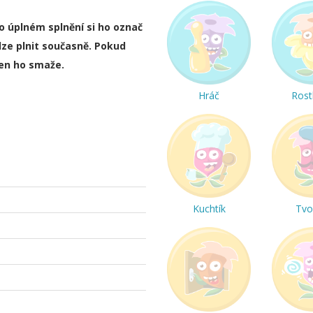
ho úplném splnění si ho označ
lze plnit současně. Pokud
ten ho smaže.
Hráč
Rost
Kuchtík
Tvo