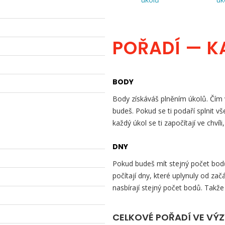
POŘADÍ — K
BODY
Body získáváš plněním úkolů. Čím v
budeš. Pokud se ti podaří splnit v
každý úkol se ti započítají ve chvíli
DNY
Pokud budeš mít stejný počet bodů 
počítají dny, které uplynuly od začá
nasbírají stejný počet bodů. Takže
CELKOVÉ POŘADÍ VE VÝ