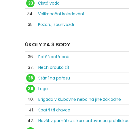
33
Čistá voda
34.
Velikonoční koledování
35.
Pozoruj souhvězdí
ÚKOLY ZA 3 BODY
36.
Potěš potřebné
37.
Nech brouka žít
38
Stání na pařezu
39
Lego
40.
Brigáda v klubovně nebo na jiné základně
41.
Spatři tři dravce
42.
Navštiv památku s komentovanou prohlídko