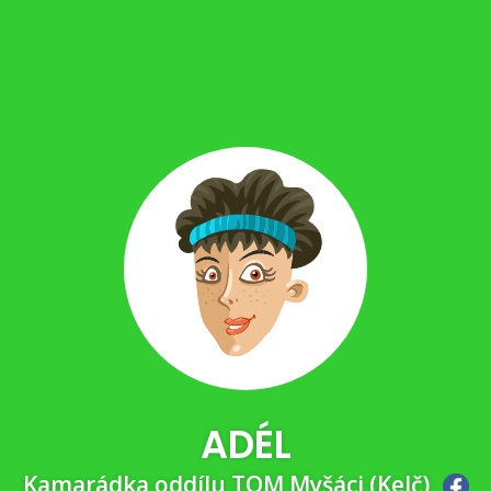
ADÉL
Kamarádka oddílu TOM Myšáci (Kelč)