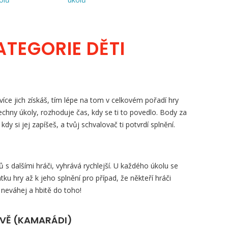
ATEGORIE DĚTI
íce jich získáš, tím lépe na tom v celkovém pořadí hry
šechny úkoly, rozhoduje čas, kdy se ti to povedlo. Body za
, kdy si jej zapíšeš, a tvůj schvalovač ti potvrdí splnění.
s dalšími hráči, vyhrává rychlejší. U každého úkolu se
tku hry až k jeho splnění pro případ, že někteří hráči
 neváhej a hbitě do toho!
ZVĚ (KAMARÁDI)