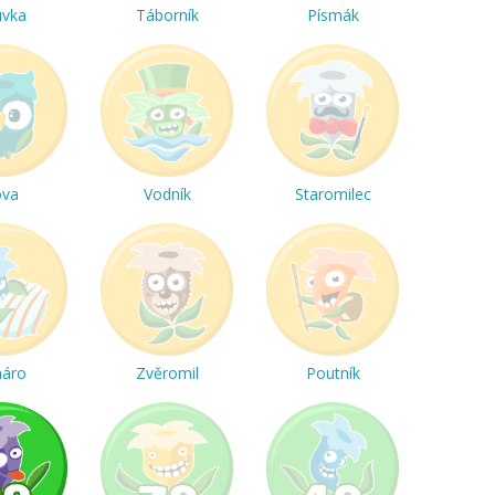
uvka
Táborník
Písmák
ova
Vodník
Staromilec
háro
Zvěromil
Poutník