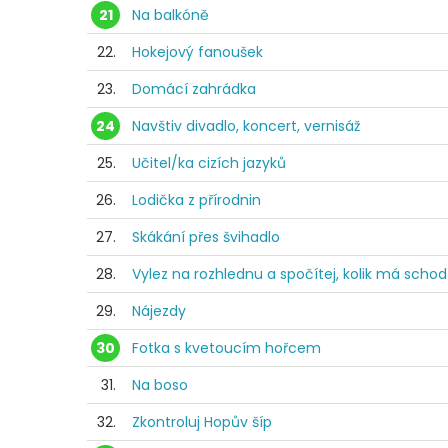
21
Na balkóně
22.
Hokejový fanoušek
23.
Domácí zahrádka
24
Navštiv divadlo, koncert, vernisáž
25.
Učitel/ka cizích jazyků
26.
Lodička z přírodnin
27.
Skákání přes švihadlo
28.
Vylez na rozhlednu a spočítej, kolik má scho
29.
Nájezdy
30
Fotka s kvetoucím hořcem
31.
Na boso
32.
Zkontroluj Hopův šíp