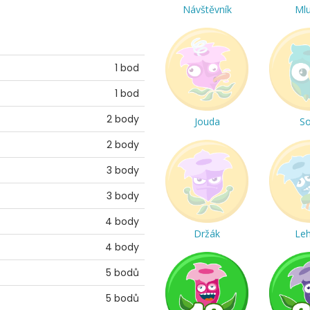
Návštěvník
Ml
1 bod
1 bod
2 body
Jouda
S
2 body
3 body
3 body
4 body
Držák
Le
4 body
5 bodů
5 bodů