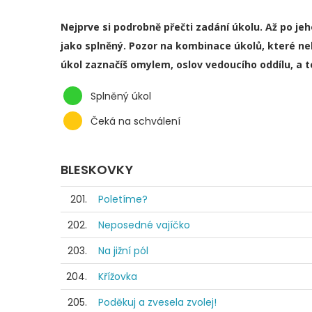
Nejprve si podrobně přečti zadání úkolu. Až po je
jako splněný. Pozor na kombinace úkolů, které ne
úkol zaznačíš omylem, oslov vedoucího oddílu, a 
Splněný úkol
Čeká na schválení
BLESKOVKY
201.
Poletíme?
202.
Neposedné vajíčko
203.
Na jižní pól
204.
Křížovka
205.
Poděkuj a zvesela zvolej!