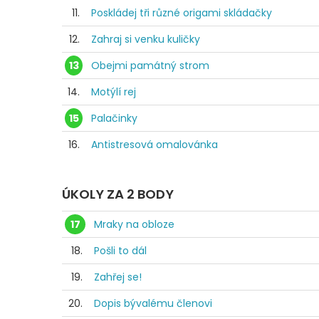
11.
Poskládej tři různé origami skládačky
12.
Zahraj si venku kuličky
13
Obejmi památný strom
14.
Motýlí rej
15
Palačinky
16.
Antistresová omalovánka
ÚKOLY ZA 2 BODY
17
Mraky na obloze
18.
Pošli to dál
19.
Zahřej se!
20.
Dopis bývalému členovi