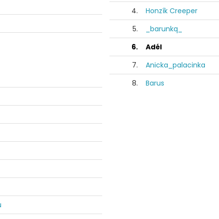
4.
Honzík Creeper
5.
_barunkq_
6.
Adél
7.
Anicka_palacinka
8.
Barus
u