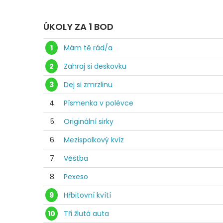
ÚKOLY ZA 1 BOD
1
Mám tě rád/a
2
Zahraj si deskovku
3
Dej si zmrzlinu
4.
Písmenka v polévce
5.
Originální sirky
6.
Mezispolkový kvíz
7.
Věštba
8.
Pexeso
9
Hřbitovní kvítí
10
Tři žlutá auta