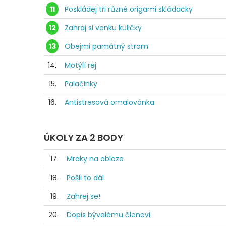
11
Poskládej tři různé origami skládačky
12
Zahraj si venku kuličky
13
Obejmi památný strom
14.
Motýlí rej
15.
Palačinky
16.
Antistresová omalovánka
ÚKOLY ZA 2 BODY
17.
Mraky na obloze
18.
Pošli to dál
19.
Zahřej se!
20.
Dopis bývalému členovi