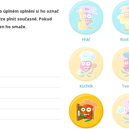
ho úplném splnění si ho označ
lze plnit současně. Pokud
ten ho smaže.
Hráč
Rost
Kuchtík
Tvo