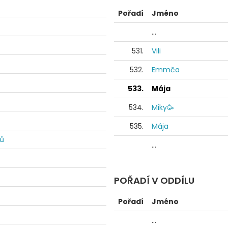
Pořadí
Jméno
...
531.
Vili
532.
Emmča
533.
Mája
534.
Miky🥳
535.
Mája
dů
...
POŘADÍ V ODDÍLU
Pořadí
Jméno
...