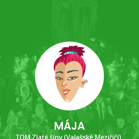
MÁJA
TOM Zlaté šípy (Valašské Meziříčí)