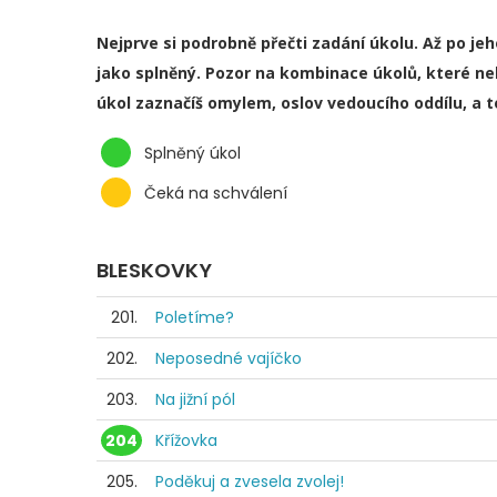
Nejprve si podrobně přečti zadání úkolu. Až po je
jako splněný. Pozor na kombinace úkolů, které ne
úkol zaznačíš omylem, oslov vedoucího oddílu, a 
Splněný úkol
Čeká na schválení
BLESKOVKY
201.
Poletíme?
202.
Neposedné vajíčko
203.
Na jižní pól
204
Křížovka
205.
Poděkuj a zvesela zvolej!