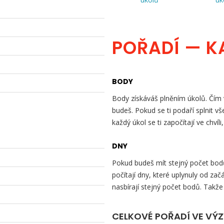
POŘADÍ — K
BODY
Body získáváš plněním úkolů. Čím v
budeš. Pokud se ti podaří splnit v
každý úkol se ti započítají ve chvíli
DNY
Pokud budeš mít stejný počet bodů 
počítají dny, které uplynuly od začá
nasbírají stejný počet bodů. Takže
CELKOVÉ POŘADÍ VE VÝ