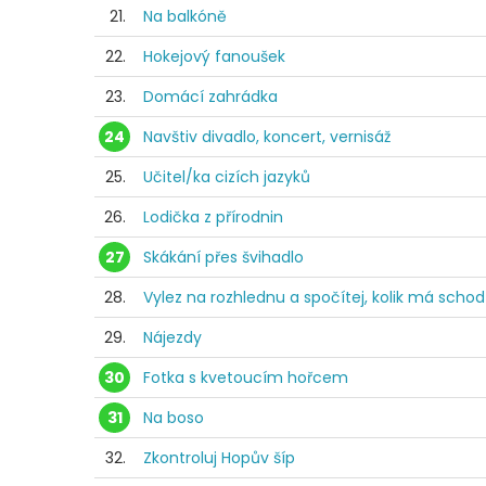
21.
Na balkóně
22.
Hokejový fanoušek
23.
Domácí zahrádka
24
Navštiv divadlo, koncert, vernisáž
25.
Učitel/ka cizích jazyků
26.
Lodička z přírodnin
27
Skákání přes švihadlo
28.
Vylez na rozhlednu a spočítej, kolik má scho
29.
Nájezdy
30
Fotka s kvetoucím hořcem
31
Na boso
32.
Zkontroluj Hopův šíp