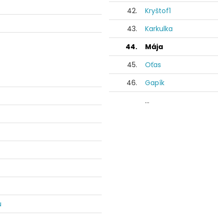
42.
Kryštof1
43.
Karkulka
44.
Mája
45.
Oťas
46.
Gapík
...
u