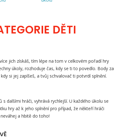
ATEGORIE DĚTI
íce jich získáš, tím lépe na tom v celkovém pořadí hry
šechny úkoly, rozhoduje čas, kdy se ti to povedlo. Body za
, kdy si jej zapíšeš, a tvůj schvalovač ti potvrdí splnění.
s dalšími hráči, vyhrává rychlejší. U každého úkolu se
tku hry až k jeho splnění pro případ, že někteří hráči
 neváhej a hbitě do toho!
ZVĚ