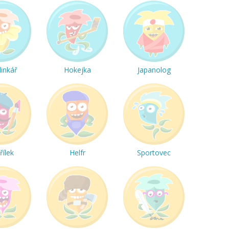
linkář
Hokejka
Japanolog
řílek
Helfr
Sportovec