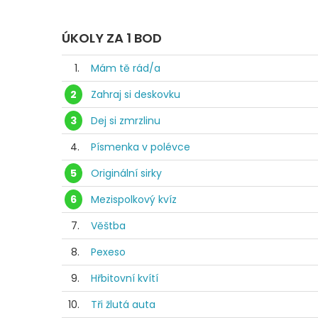
ÚKOLY ZA 1 BOD
1.
Mám tě rád/a
2
Zahraj si deskovku
3
Dej si zmrzlinu
4.
Písmenka v polévce
5
Originální sirky
6
Mezispolkový kvíz
7.
Věštba
8.
Pexeso
9.
Hřbitovní kvítí
10.
Tři žlutá auta