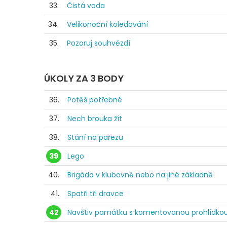
33.
Čistá voda
34.
Velikonoční koledování
35.
Pozoruj souhvězdí
ÚKOLY ZA 3 BODY
36.
Potěš potřebné
37.
Nech brouka žít
38.
Stání na pařezu
39
Lego
40.
Brigáda v klubovně nebo na jiné základně
41.
Spatři tři dravce
42
Navštiv památku s komentovanou prohlídko