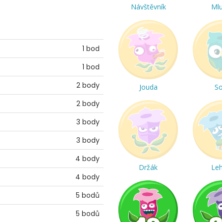
Návštěvník
Ml
1 bod
1 bod
2 body
Jouda
S
2 body
3 body
3 body
4 body
Držák
Le
4 body
5 bodů
5 bodů