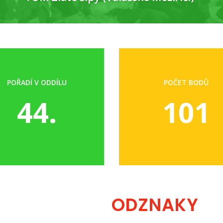
POŘADÍ V ODDÍLU
POČET BODŮ
44.
101
ODZNAKY