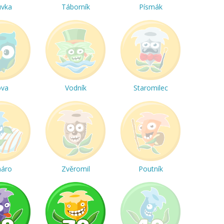
uvka
Táborník
Písmák
ova
Vodník
Staromilec
háro
Zvěromil
Poutník