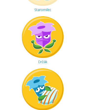
Staromilec
Držák