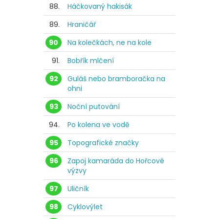
88.
Háčkovaný hakisák
89.
Hraničář
90
Na kolečkách, ne na kole
91.
Bobřík mlčení
92
Guláš nebo bramboračka na
ohni
93
Noční putování
94.
Po kolena ve vodě
95
Topografické značky
96
Zapoj kamaráda do Hořcové
výzvy
97
Uličník
98
Cyklovýlet