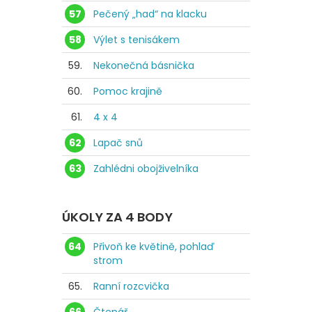
57
Pečený „had“ na klacku
58
Výlet s tenisákem
59.
Nekonečná básnička
60.
Pomoc krajině
61.
4 x 4
62
Lapač snů
63
Zahlédni obojživelníka
ÚKOLY ZA 4 BODY
64
Přivoň ke květině, pohlaď
strom
65.
Ranní rozcvička