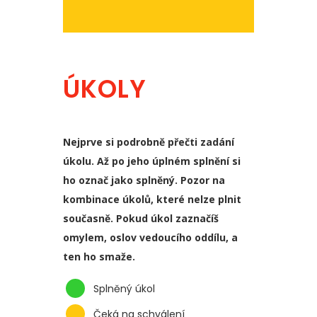
ÚKOLY
Nejprve si podrobně přečti zadání
úkolu. Až po jeho úplném splnění si
ho označ jako splněný. Pozor na
kombinace úkolů, které nelze plnit
současně. Pokud úkol zaznačíš
omylem, oslov vedoucího oddílu, a
ten ho smaže.
Splněný úkol
Čeká na schválení