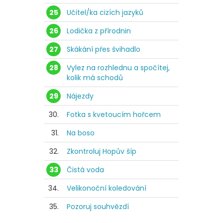
25
Učitel/ka cizích jazyků
26
Lodička z přírodnin
27
Skákání přes švihadlo
28
Vylez na rozhlednu a spočítej,
kolik má schodů
29
Nájezdy
30.
Fotka s kvetoucím hořcem
31.
Na boso
32.
Zkontroluj Hopův šíp
33
Čistá voda
34.
Velikonoční koledování
35.
Pozoruj souhvězdí