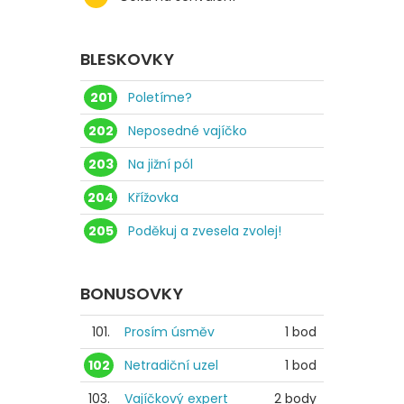
BLESKOVKY
201
Poletíme?
202
Neposedné vajíčko
203
Na jižní pól
204
Křížovka
205
Poděkuj a zvesela zvolej!
BONUSOVKY
101.
Prosím úsměv
1 bod
102
Netradiční uzel
1 bod
103.
Vajíčkový expert
2 body