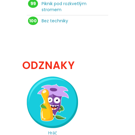
99
Piknik pod rozkvetlým
stromem
100
Bez techniky
ODZNAKY
Hráč