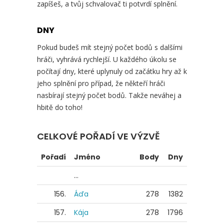
zapíšeš, a tvůj schvalovač ti potvrdí splnění.
DNY
Pokud budeš mít stejný počet bodů s dalšími
hráči, vyhrává rychlejší. U každého úkolu se
počítají dny, které uplynuly od začátku hry až k
jeho splnění pro případ, že někteří hráči
nasbírají stejný počet bodů. Takže neváhej a
hbitě do toho!
CELKOVÉ POŘADÍ VE VÝZVĚ
Pořadí
Jméno
Body
Dny
...
156.
Áďa
278
1382
157.
Kája
278
1796