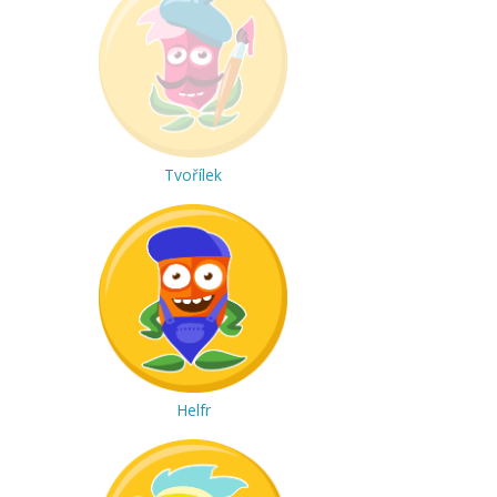
Tvořílek
Helfr