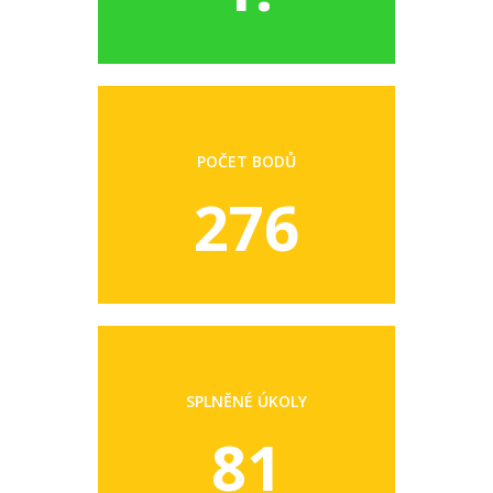
POČET BODŮ
276
SPLNĚNÉ ÚKOLY
81