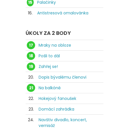
15
Palačinky
16.
Antistresová omalovánka
ÚKOLY ZA 2 BODY
17
Mraky na obloze
18
Pošli to dál
19
Zahřej se!
20.
Dopis bývalému členovi
21
Na balkóně
22.
Hokejový fanoušek
23.
Domácí zahrádka
24.
Navštiv divadlo, koncert,
vernisáž