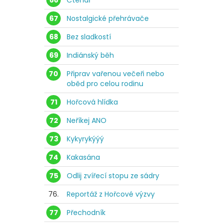
66
Čtenář
67
Nostalgické přehrávače
68
Bez sladkostí
69
Indiánský běh
70
Připrav vařenou večeři nebo
oběd pro celou rodinu
71
Hořcová hlídka
72
Neříkej ANO
73
Kykyrykýýý
74
Kakasána
75
Odlij zvířecí stopu ze sádry
76.
Reportáž z Hořcové výzvy
77
Přechodník