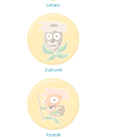
Leháro
Zvěromil
Poutník