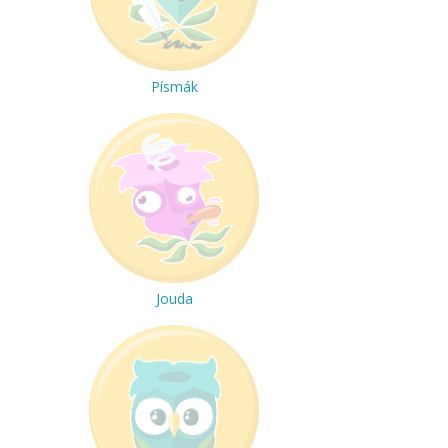
Písmák
Jouda