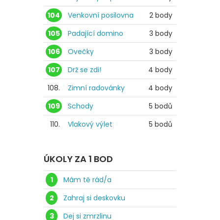
104
Venkovní posilovna
2 body
105
Padající domino
3 body
106
Ovečky
3 body
107
Drž se zdi!
4 body
108.
Zimní radovánky
4 body
109
Schody
5 bodů
110.
Vlakový výlet
5 bodů
ÚKOLY ZA 1 BOD
1
Mám tě rád/a
2
Zahraj si deskovku
3
Dej si zmrzlinu