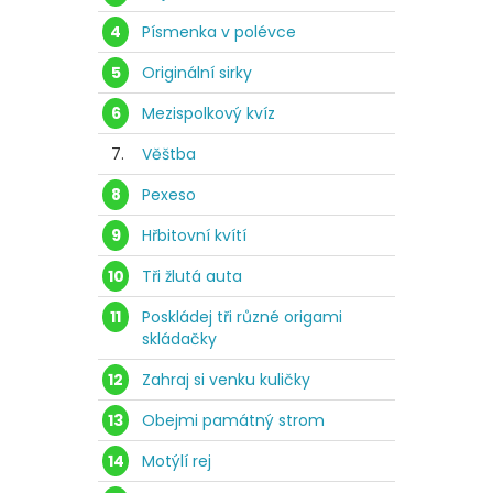
4
Písmenka v polévce
5
Originální sirky
6
Mezispolkový kvíz
7.
Věštba
8
Pexeso
9
Hřbitovní kvítí
10
Tři žlutá auta
11
Poskládej tři různé origami
skládačky
12
Zahraj si venku kuličky
13
Obejmi památný strom
14
Motýlí rej