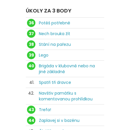
ÚKOLY ZA 3 BODY
36
Potěš potřebné
37
Nech brouka žít
38
Stání na pařezu
39
Lego
40
Brigáda v klubovně nebo na
jiné základně
41.
Spatři tři dravce
42.
Navštiv památku s
komentovanou prohlídkou
43
Trefa!
44
Zaplavej si v bazénu