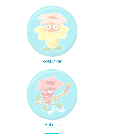
Rostlinkář
Hokejka