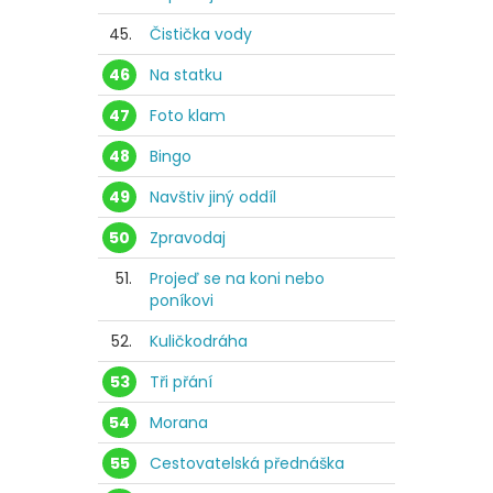
45.
Čistička vody
46
Na statku
47
Foto klam
48
Bingo
49
Navštiv jiný oddíl
50
Zpravodaj
51.
Projeď se na koni nebo
poníkovi
52.
Kuličkodráha
53
Tři přání
54
Morana
55
Cestovatelská přednáška