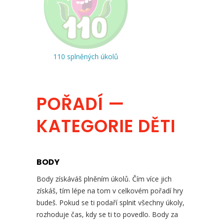
110 splněných úkolů
POŘADÍ —
KATEGORIE DĚTI
BODY
Body získáváš plněním úkolů. Čím více jich
získáš, tím lépe na tom v celkovém pořadí hry
budeš. Pokud se ti podaří splnit všechny úkoly,
rozhoduje čas, kdy se ti to povedlo. Body za