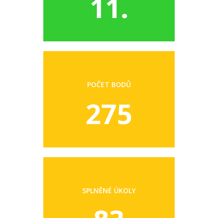
11.
POČET BODŮ
275
SPLNĚNÉ ÚKOLY