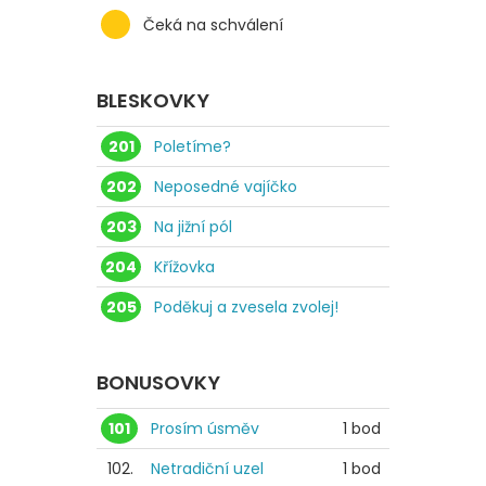
Čeká na schválení
BLESKOVKY
201
Poletíme?
202
Neposedné vajíčko
203
Na jižní pól
204
Křížovka
205
Poděkuj a zvesela zvolej!
BONUSOVKY
101
Prosím úsměv
1 bod
102.
Netradiční uzel
1 bod