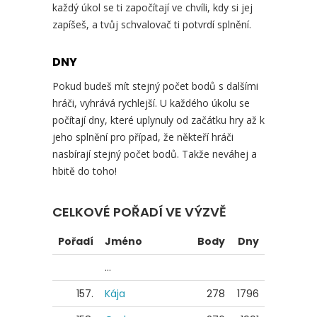
každý úkol se ti započítají ve chvíli, kdy si jej
zapíšeš, a tvůj schvalovač ti potvrdí splnění.
DNY
Pokud budeš mít stejný počet bodů s dalšími
hráči, vyhrává rychlejší. U každého úkolu se
počítají dny, které uplynuly od začátku hry až k
jeho splnění pro případ, že někteří hráči
nasbírají stejný počet bodů. Takže neváhej a
hbitě do toho!
CELKOVÉ POŘADÍ VE VÝZVĚ
Pořadí
Jméno
Body
Dny
...
157.
Kája
278
1796