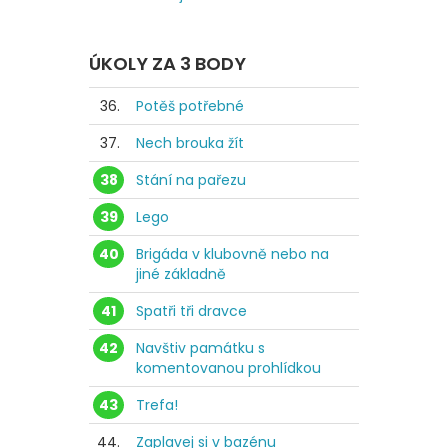
ÚKOLY ZA 3 BODY
36.
Potěš potřebné
37.
Nech brouka žít
38
Stání na pařezu
39
Lego
40
Brigáda v klubovně nebo na
jiné základně
41
Spatři tři dravce
42
Navštiv památku s
komentovanou prohlídkou
43
Trefa!
44.
Zaplavej si v bazénu