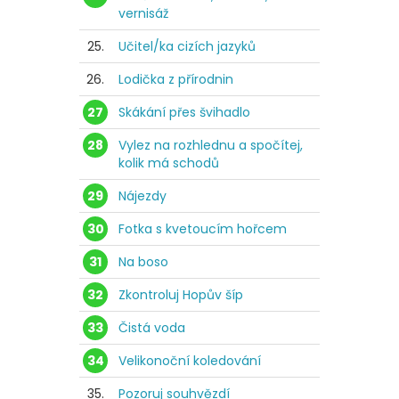
vernisáž
25.
Učitel/ka cizích jazyků
26.
Lodička z přírodnin
27
Skákání přes švihadlo
28
Vylez na rozhlednu a spočítej,
kolik má schodů
29
Nájezdy
30
Fotka s kvetoucím hořcem
31
Na boso
32
Zkontroluj Hopův šíp
33
Čistá voda
34
Velikonoční koledování
35.
Pozoruj souhvězdí