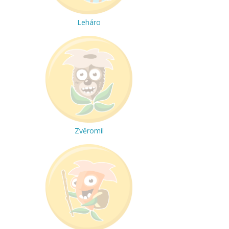
Leháro
Zvěromil