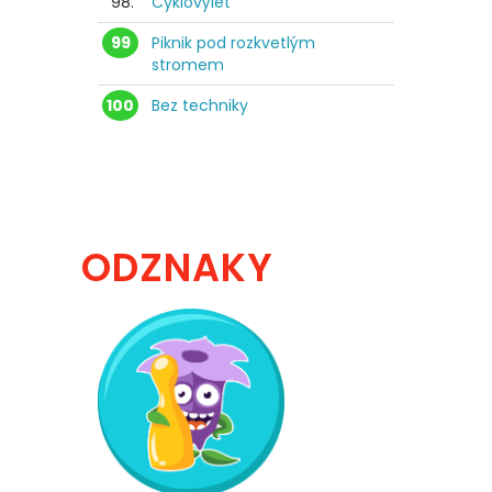
98.
Cyklovýlet
99
Piknik pod rozkvetlým
stromem
100
Bez techniky
ODZNAKY