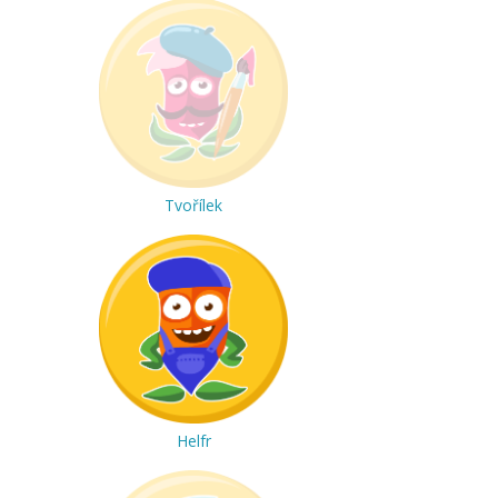
Tvořílek
Helfr