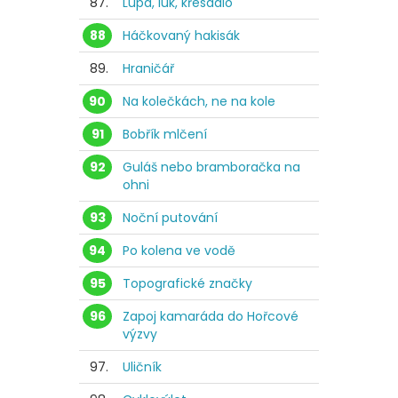
87.
Lupa, luk, křesadlo
88
Háčkovaný hakisák
89.
Hraničář
90
Na kolečkách, ne na kole
91
Bobřík mlčení
92
Guláš nebo bramboračka na
ohni
93
Noční putování
94
Po kolena ve vodě
95
Topografické značky
96
Zapoj kamaráda do Hořcové
výzvy
97.
Uličník