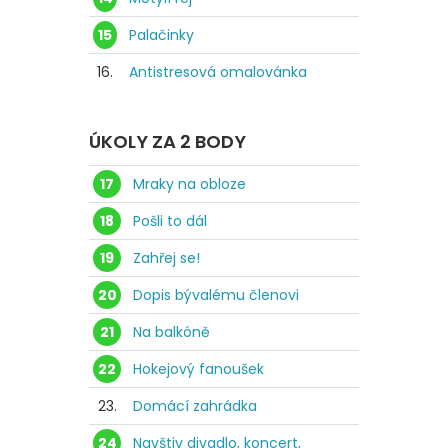
15
Palačinky
16.
Antistresová omalovánka
ÚKOLY ZA 2 BODY
17
Mraky na obloze
18
Pošli to dál
19
Zahřej se!
20
Dopis bývalému členovi
21
Na balkóně
22
Hokejový fanoušek
23.
Domácí zahrádka
24
Navštiv divadlo, koncert,