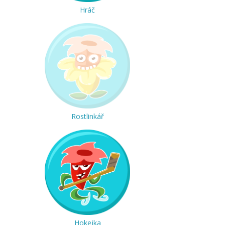
Hráč
Rostlinkář
Hokejka