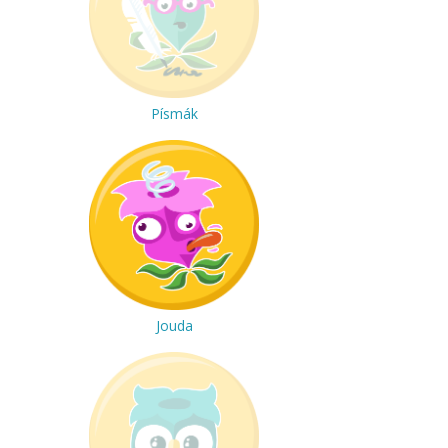
Písmák
Jouda