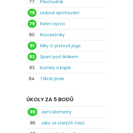
77.
Přechodník
78
Ledové sprchování
79
Ranní výzva
80.
Rozcestníky
81
Kliky či prstová jóga
82
Spaní pod širákem
83.
Kostely a kaple
84.
Třikrát jinde
ÚKOLY ZA 5 BODŮ
85
Jarní kilometry
86.
Jako za starých časů