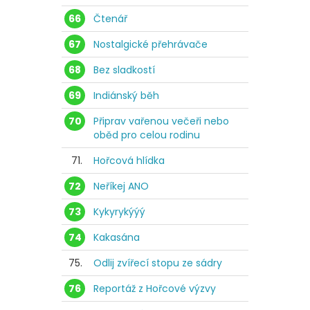
66
Čtenář
67
Nostalgické přehrávače
68
Bez sladkostí
69
Indiánský běh
70
Připrav vařenou večeři nebo
oběd pro celou rodinu
71.
Hořcová hlídka
72
Neříkej ANO
73
Kykyrykýýý
74
Kakasána
75.
Odlij zvířecí stopu ze sádry
76
Reportáž z Hořcové výzvy