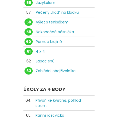
56
Jazykolam
57.
Pečený „had“ na klacku
58
Výlet s tenisákem
59
Nekonečná básnička
60
Pomoc krajině
61
4 x 4
62.
Lapač snů
63
Zahlédni obojživelníka
ÚKOLY ZA 4 BODY
64.
Přivoň ke květině, pohlaď
strom
65.
Ranní rozcvička