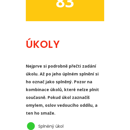
83
ÚKOLY
Nejprve si podrobně přečti zadání
úkolu. Až po jeho úplném splnění si
ho označ jako splněný. Pozor na
kombinace úkolů, které nelze plnit
současně. Pokud úkol zaznačíš
omylem, oslov vedoucího oddílu, a
ten ho smaže.
Splněný úkol