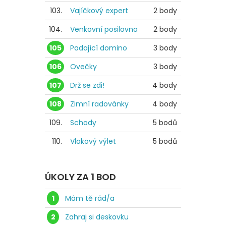
103.
Vajíčkový expert
2 body
104.
Venkovní posilovna
2 body
105
Padající domino
3 body
106
Ovečky
3 body
107
Drž se zdi!
4 body
108
Zimní radovánky
4 body
109.
Schody
5 bodů
110.
Vlakový výlet
5 bodů
ÚKOLY ZA 1 BOD
1
Mám tě rád/a
2
Zahraj si deskovku