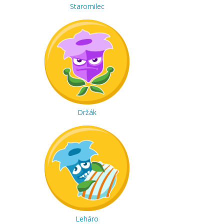
Staromilec
Držák
Leháro