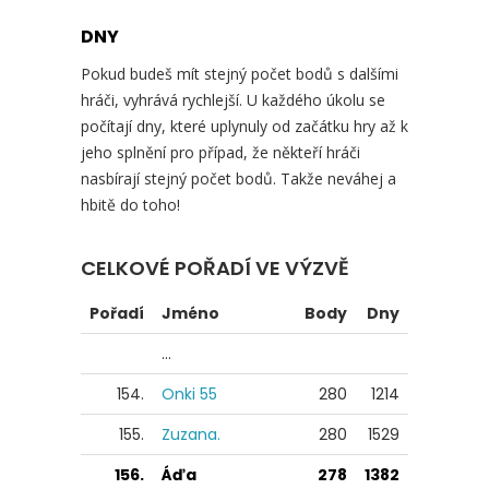
DNY
Pokud budeš mít stejný počet bodů s dalšími
hráči, vyhrává rychlejší. U každého úkolu se
počítají dny, které uplynuly od začátku hry až k
jeho splnění pro případ, že někteří hráči
nasbírají stejný počet bodů. Takže neváhej a
hbitě do toho!
CELKOVÉ POŘADÍ VE VÝZVĚ
Pořadí
Jméno
Body
Dny
...
154.
Onki 55
280
1214
155.
Zuzana.
280
1529
156.
Áďa
278
1382