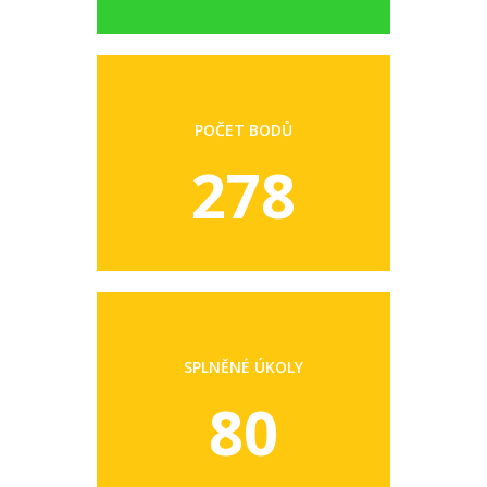
POČET BODŮ
278
SPLNĚNÉ ÚKOLY
80