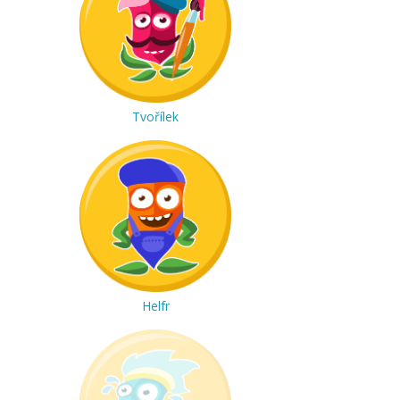
Tvořílek
Helfr