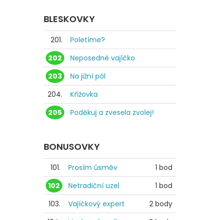
BLESKOVKY
201.
Poletíme?
202
Neposedné vajíčko
203
Na jižní pól
204.
Křížovka
205
Poděkuj a zvesela zvolej!
BONUSOVKY
101.
Prosím úsměv
1 bod
102
Netradiční uzel
1 bod
103.
Vajíčkový expert
2 body