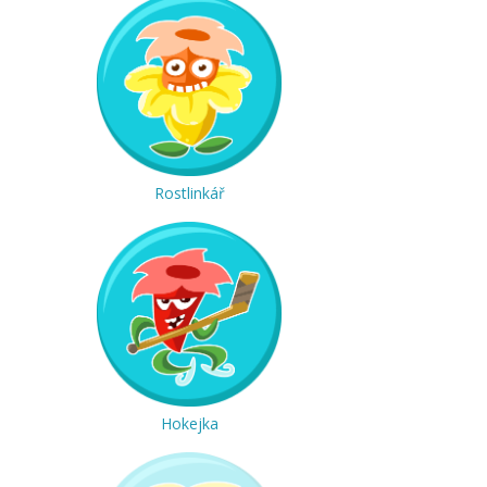
Rostlinkář
Hokejka