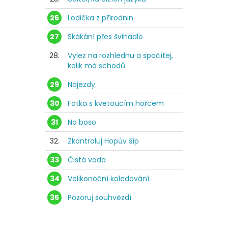
26
Lodička z přírodnin
27
Skákání přes švihadlo
28.
Vylez na rozhlednu a spočítej,
kolik má schodů
29
Nájezdy
30
Fotka s kvetoucím hořcem
31
Na boso
32.
Zkontroluj Hopův šíp
33
Čistá voda
34
Velikonoční koledování
35
Pozoruj souhvězdí