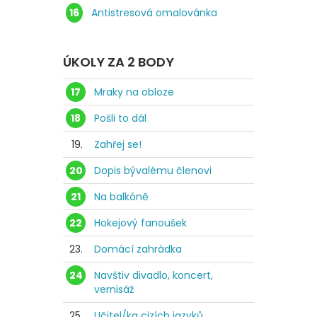
16
Antistresová omalovánka
ÚKOLY ZA 2 BODY
17
Mraky na obloze
18
Pošli to dál
19.
Zahřej se!
20
Dopis bývalému členovi
21
Na balkóně
22
Hokejový fanoušek
23.
Domácí zahrádka
24
Navštiv divadlo, koncert,
vernisáž
25.
Učitel/ka cizích jazyků