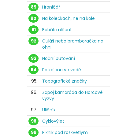
89
Hraničář
90
Na kolečkách, ne na kole
91
Bobřík mlčení
92
Guláš nebo bramboračka na
ohni
93
Noční putování
94
Po kolena ve vodě
95.
Topografické značky
96.
Zapoj kamaráda do Hořcové
výzvy
97.
Uličník
98
Cyklovýlet
99
Piknik pod rozkvetlým