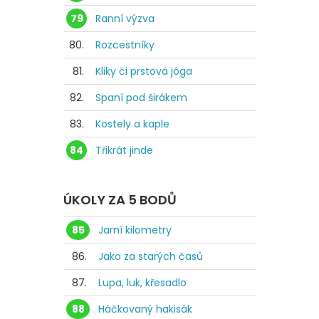
79
Ranní výzva
80.
Rozcestníky
81.
Kliky či prstová jóga
82.
Spaní pod širákem
83.
Kostely a kaple
84
Třikrát jinde
ÚKOLY ZA 5 BODŮ
85
Jarní kilometry
86.
Jako za starých časů
87.
Lupa, luk, křesadlo
88
Háčkovaný hakisák