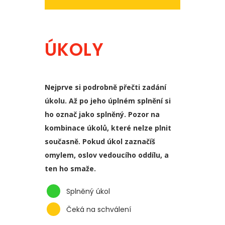
ÚKOLY
Nejprve si podrobně přečti zadání
úkolu. Až po jeho úplném splnění si
ho označ jako splněný. Pozor na
kombinace úkolů, které nelze plnit
současně. Pokud úkol zaznačíš
omylem, oslov vedoucího oddílu, a
ten ho smaže.
Splněný úkol
Čeká na schválení