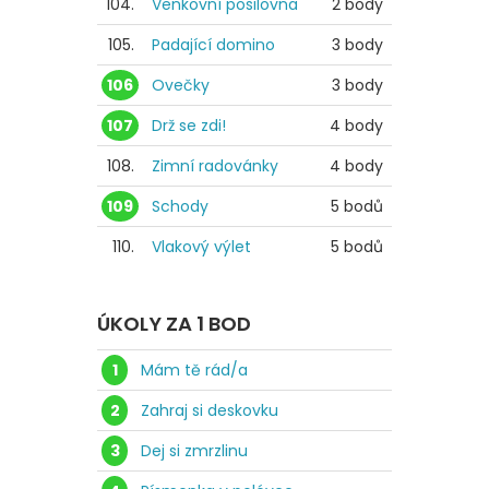
104.
Venkovní posilovna
2 body
105.
Padající domino
3 body
106
Ovečky
3 body
107
Drž se zdi!
4 body
108.
Zimní radovánky
4 body
109
Schody
5 bodů
110.
Vlakový výlet
5 bodů
ÚKOLY ZA 1 BOD
1
Mám tě rád/a
2
Zahraj si deskovku
3
Dej si zmrzlinu