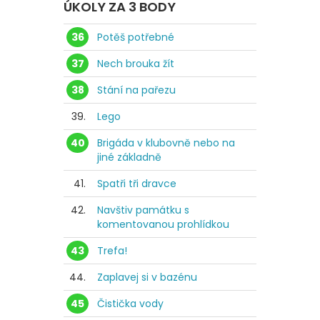
ÚKOLY ZA 3 BODY
36
Potěš potřebné
37
Nech brouka žít
38
Stání na pařezu
39.
Lego
40
Brigáda v klubovně nebo na
jiné základně
41.
Spatři tři dravce
42.
Navštiv památku s
komentovanou prohlídkou
43
Trefa!
44.
Zaplavej si v bazénu
45
Čistička vody