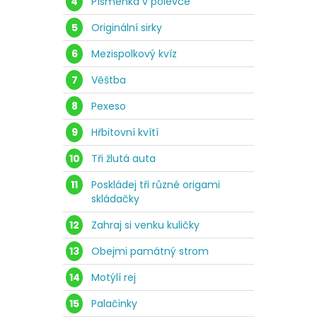
4
Písmenka v polévce
5
Originální sirky
6
Mezispolkový kvíz
7
Věštba
8
Pexeso
9
Hřbitovní kvítí
10
Tři žlutá auta
11
Poskládej tři různé origami
skládačky
12
Zahraj si venku kuličky
13
Obejmi památný strom
14
Motýlí rej
15
Palačinky