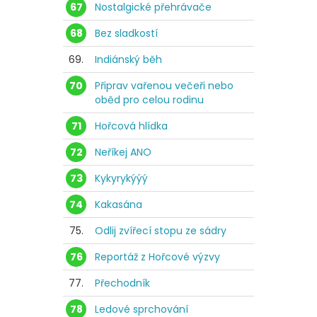
67
Nostalgické přehrávače
68
Bez sladkostí
69.
Indiánský běh
70
Připrav vařenou večeři nebo
oběd pro celou rodinu
71
Hořcová hlídka
72
Neříkej ANO
73
Kykyrykýýý
74
Kakasána
75.
Odlij zvířecí stopu ze sádry
76
Reportáž z Hořcové výzvy
77.
Přechodník
78
Ledové sprchování