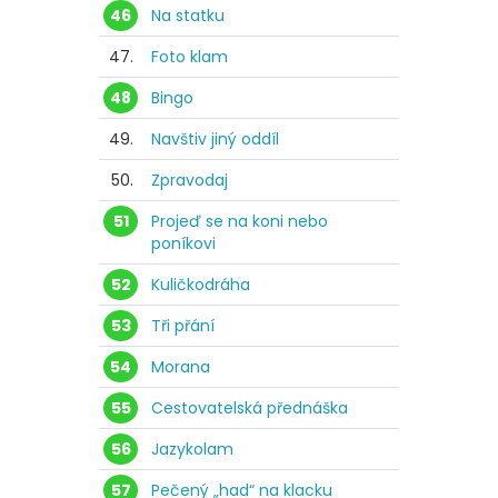
46
Na statku
47.
Foto klam
48
Bingo
49.
Navštiv jiný oddíl
50.
Zpravodaj
51
Projeď se na koni nebo
poníkovi
52
Kuličkodráha
53
Tři přání
54
Morana
55
Cestovatelská přednáška
56
Jazykolam
57
Pečený „had“ na klacku