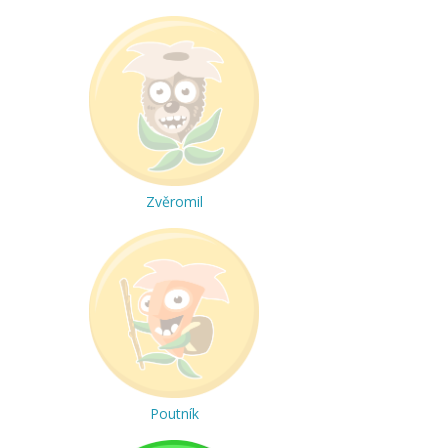
Zvěromil
Poutník