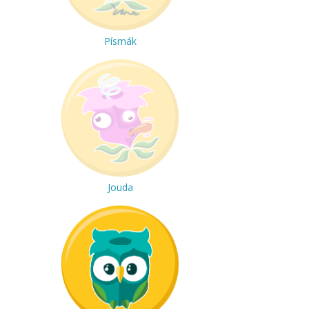
Písmák
Jouda