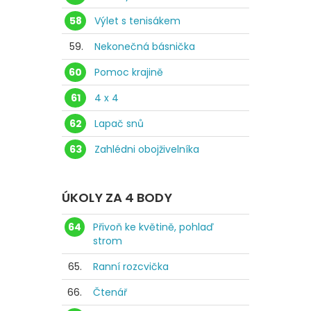
58
Výlet s tenisákem
59.
Nekonečná básnička
60
Pomoc krajině
61
4 x 4
62
Lapač snů
63
Zahlédni obojživelníka
ÚKOLY ZA 4 BODY
64
Přivoň ke květině, pohlaď
strom
65.
Ranní rozcvička
66.
Čtenář