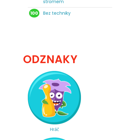
stromem
100
Bez techniky
ODZNAKY
Hráč