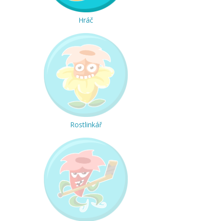
Hráč
Rostlinkář