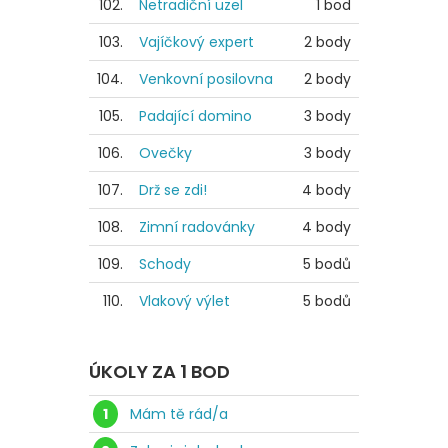
102.
Netradiční uzel
1 bod
103.
Vajíčkový expert
2 body
104.
Venkovní posilovna
2 body
105.
Padající domino
3 body
106.
Ovečky
3 body
107.
Drž se zdi!
4 body
108.
Zimní radovánky
4 body
109.
Schody
5 bodů
110.
Vlakový výlet
5 bodů
ÚKOLY ZA 1 BOD
1
Mám tě rád/a