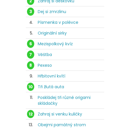
2
Zahraj si deskovku
3
Dej si zmrzlinu
4.
Písmenka v polévce
5.
Originální sirky
6
Mezispolkový kvíz
7
Věštba
8
Pexeso
9.
Hřbitovní kvítí
10
Tři žlutá auta
11.
Poskládej tři různé origami
skládačky
12
Zahraj si venku kuličky
13.
Obejmi památný strom