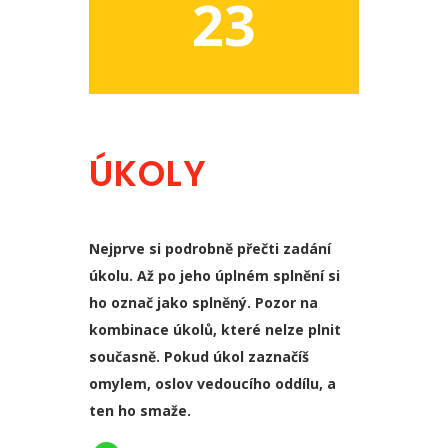
23
ÚKOLY
Nejprve si podrobně přečti zadání
úkolu. Až po jeho úplném splnění si
ho označ jako splněný. Pozor na
kombinace úkolů, které nelze plnit
současně. Pokud úkol zaznačíš
omylem, oslov vedoucího oddílu, a
ten ho smaže.