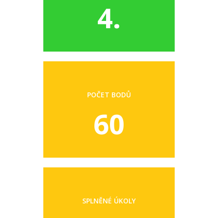
4.
POČET BODŮ
60
SPLNĚNÉ ÚKOLY