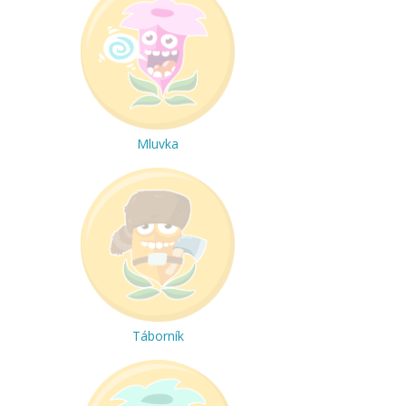
Mluvka
Táborník