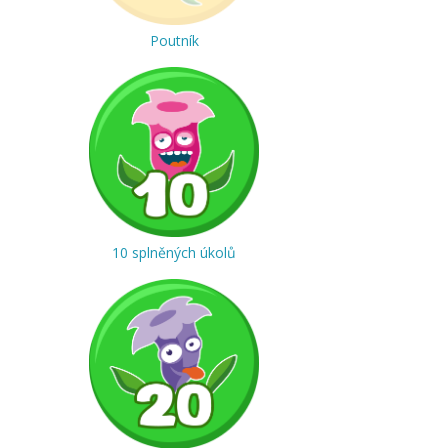
Poutník
10 splněných úkolů