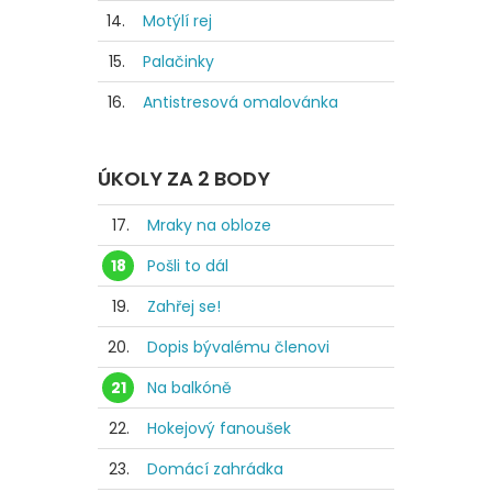
14.
Motýlí rej
15.
Palačinky
16.
Antistresová omalovánka
ÚKOLY ZA 2 BODY
17.
Mraky na obloze
18
Pošli to dál
19.
Zahřej se!
20.
Dopis bývalému členovi
21
Na balkóně
22.
Hokejový fanoušek
23.
Domácí zahrádka