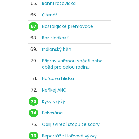
65.
Ranní rozcvička
66.
Čtenář
67
Nostalgické přehrávače
68.
Bez sladkostí
69.
Indiánský běh
70.
Připrav vařenou večeři nebo
oběd pro celou rodinu
71.
Hořcová hlídka
72.
Neříkej ANO
73
Kykyrykýýý
74
Kakasána
75.
Odlij zvířecí stopu ze sádry
76
Reportáž z Hořcové výzvy