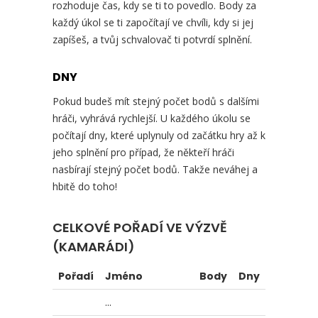
rozhoduje čas, kdy se ti to povedlo. Body za
každý úkol se ti započítají ve chvíli, kdy si jej
zapíšeš, a tvůj schvalovač ti potvrdí splnění.
DNY
Pokud budeš mít stejný počet bodů s dalšími
hráči, vyhrává rychlejší. U každého úkolu se
počítají dny, které uplynuly od začátku hry až k
jeho splnění pro případ, že někteří hráči
nasbírají stejný počet bodů. Takže neváhej a
hbitě do toho!
CELKOVÉ POŘADÍ VE VÝZVĚ
(KAMARÁDI)
Pořadí
Jméno
Body
Dny
...