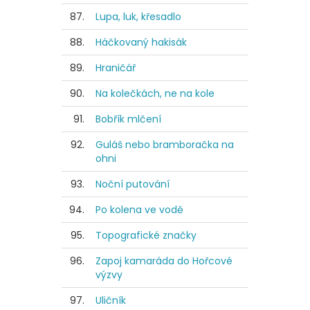
87.
Lupa, luk, křesadlo
88.
Háčkovaný hakisák
89.
Hraničář
90.
Na kolečkách, ne na kole
91.
Bobřík mlčení
92.
Guláš nebo bramboračka na
ohni
93.
Noční putování
94.
Po kolena ve vodě
95.
Topografické značky
96.
Zapoj kamaráda do Hořcové
výzvy
97.
Uličník