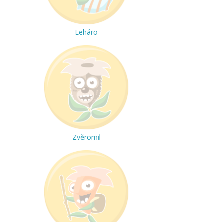
Leháro
Zvěromil