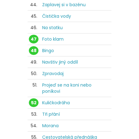
44.
Zaplavej si v bazénu
45.
Čistička vody
46.
Na statku
47
Foto klam
48
Bingo
49.
Navštiv jiný oddíl
50.
Zpravodaj
51.
Projeď se na koni nebo
poníkovi
52
Kuličkodráha
53.
Tři přání
54.
Morana
55.
Cestovatelská přednáška