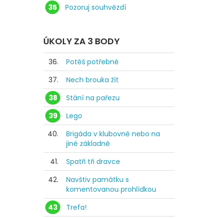
35
Pozoruj souhvězdí
ÚKOLY ZA 3 BODY
36.
Potěš potřebné
37.
Nech brouka žít
38
Stání na pařezu
39
Lego
40.
Brigáda v klubovně nebo na
jiné základně
41.
Spatři tři dravce
42.
Navštiv památku s
komentovanou prohlídkou
43
Trefa!