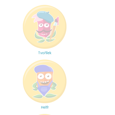
Tvořílek
Helfr