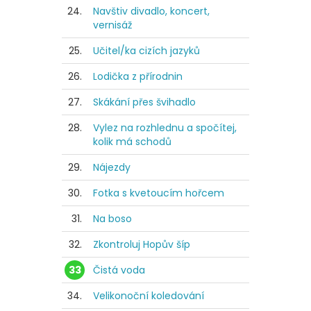
24.
Navštiv divadlo, koncert,
vernisáž
25.
Učitel/ka cizích jazyků
26.
Lodička z přírodnin
27.
Skákání přes švihadlo
28.
Vylez na rozhlednu a spočítej,
kolik má schodů
29.
Nájezdy
30.
Fotka s kvetoucím hořcem
31.
Na boso
32.
Zkontroluj Hopův šíp
33
Čistá voda
34.
Velikonoční koledování