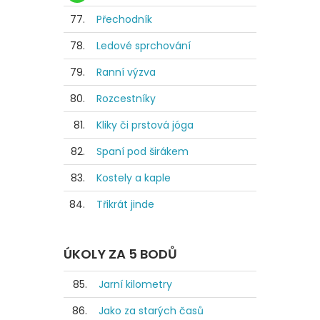
77.
Přechodník
78.
Ledové sprchování
79.
Ranní výzva
80.
Rozcestníky
81.
Kliky či prstová jóga
82.
Spaní pod širákem
83.
Kostely a kaple
84.
Třikrát jinde
ÚKOLY ZA 5 BODŮ
85.
Jarní kilometry
86.
Jako za starých časů