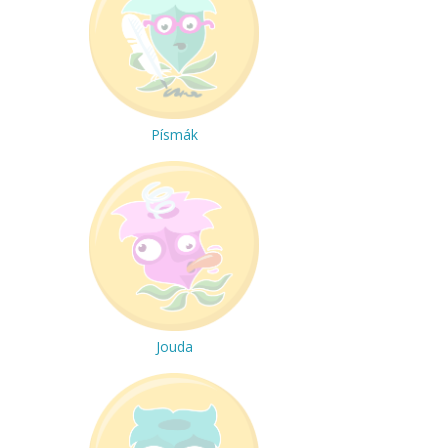
Písmák
Jouda