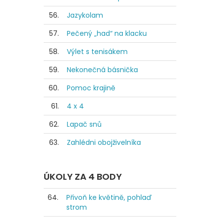
56.
Jazykolam
57.
Pečený „had“ na klacku
58.
Výlet s tenisákem
59.
Nekonečná básnička
60.
Pomoc krajině
61.
4 x 4
62.
Lapač snů
63.
Zahlédni obojživelníka
ÚKOLY ZA 4 BODY
64.
Přivoň ke květině, pohlaď
strom