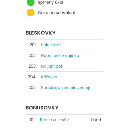
Splněný úkol
Čeká na schválení
BLESKOVKY
201.
Poletíme?
202.
Neposedné vajíčko
203.
Na jižní pól
204.
Křížovka
205.
Poděkuj a zvesela zvolej!
BONUSOVKY
101.
Prosím úsměv
1 bod