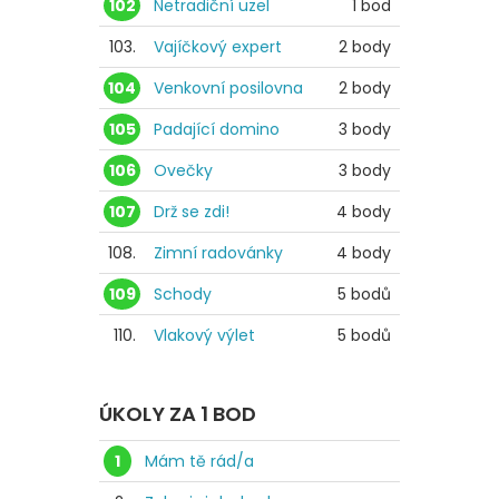
102
Netradiční uzel
1 bod
103.
Vajíčkový expert
2 body
104
Venkovní posilovna
2 body
105
Padající domino
3 body
106
Ovečky
3 body
107
Drž se zdi!
4 body
108.
Zimní radovánky
4 body
109
Schody
5 bodů
110.
Vlakový výlet
5 bodů
ÚKOLY ZA 1 BOD
1
Mám tě rád/a