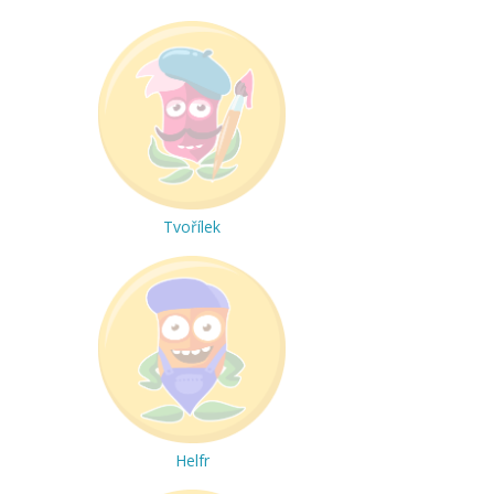
Tvořílek
Helfr