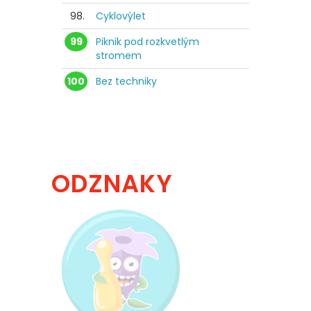
98.
Cyklovýlet
99
Piknik pod rozkvetlým
stromem
100
Bez techniky
ODZNAKY