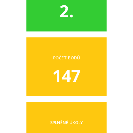
2.
POČET BODŮ
147
SPLNĚNÉ ÚKOLY