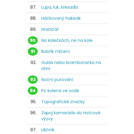
87.
Lupa, luk, křesadlo
88.
Háčkovaný hakisák
89.
Hraničář
90
Na kolečkách, ne na kole
91
Bobřík mlčení
92.
Guláš nebo bramboračka na
ohni
93
Noční putování
94
Po kolena ve vodě
95.
Topografické značky
96.
Zapoj kamaráda do Hořcové
výzvy
97.
Uličník