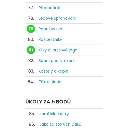
77.
Přechodník
78.
Ledové sprchování
79
Ranní výzva
80.
Rozcestníky
81
Kliky či prstová jóga
82.
Spaní pod širákem
83.
Kostely a kaple
84.
Třikrát jinde
ÚKOLY ZA 5 BODŮ
85.
Jarní kilometry
86.
Jako za starých časů