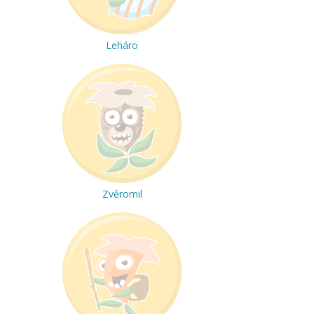
Leháro
Zvěromil