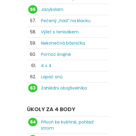
56
Jazykolam
57.
Pečený „had“ na klacku
58.
Výlet s tenisákem
59.
Nekonečná básnička
60.
Pomoc krajině
61.
4 x 4
62.
Lapač snů
63
Zahlédni obojživelníka
ÚKOLY ZA 4 BODY
64
Přivoň ke květině, pohlaď
strom