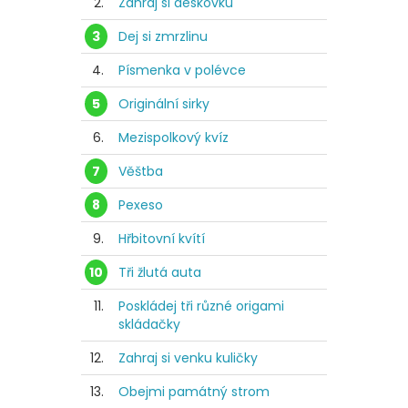
2.
Zahraj si deskovku
3
Dej si zmrzlinu
4.
Písmenka v polévce
5
Originální sirky
6.
Mezispolkový kvíz
7
Věštba
8
Pexeso
9.
Hřbitovní kvítí
10
Tři žlutá auta
11.
Poskládej tři různé origami
skládačky
12.
Zahraj si venku kuličky
13.
Obejmi památný strom