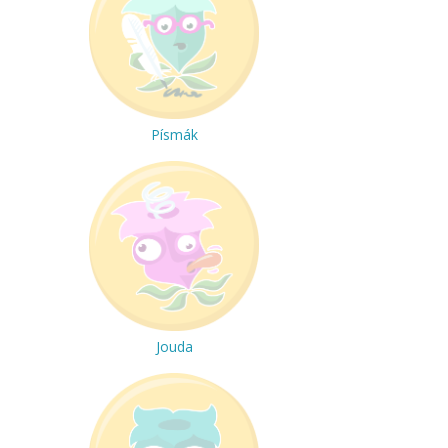
Písmák
Jouda