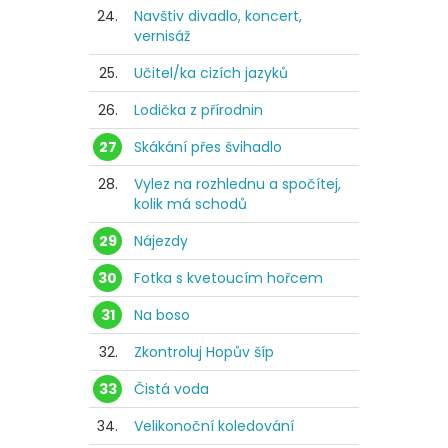
24.
Navštiv divadlo, koncert,
vernisáž
25.
Učitel/ka cizích jazyků
26.
Lodička z přírodnin
27
Skákání přes švihadlo
28.
Vylez na rozhlednu a spočítej,
kolik má schodů
29
Nájezdy
30
Fotka s kvetoucím hořcem
31
Na boso
32.
Zkontroluj Hopův šíp
33
Čistá voda
34.
Velikonoční koledování