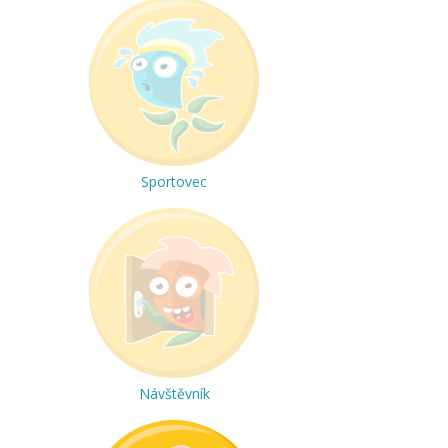
Sportovec
Návštěvník