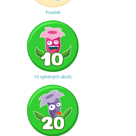
Poutník
10 splněných úkolů