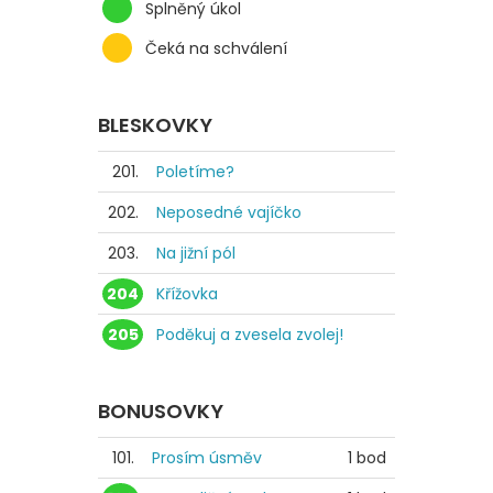
Splněný úkol
Čeká na schválení
BLESKOVKY
201.
Poletíme?
202.
Neposedné vajíčko
203.
Na jižní pól
204
Křížovka
205
Poděkuj a zvesela zvolej!
BONUSOVKY
101.
Prosím úsměv
1 bod