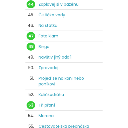
44
Zaplavej si v bazénu
45.
Čistička vody
46.
Na statku
47
Foto klam
48
Bingo
49.
Navštiv jiný oddíl
50.
Zpravodaj
51.
Projeď se na koni nebo
poníkovi
52.
Kuličkodráha
53
Tři přání
54.
Morana
55.
Cestovatelská přednáška