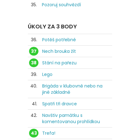
35.
Pozoruj souhvězdí
ÚKOLY ZA 3 BODY
36.
Potěš potřebné
37
Nech brouka žít
38
Stání na pařezu
39.
Lego
40.
Brigáda v klubovně nebo na
jiné základně
41.
Spatři tři dravce
42.
Navštiv památku s
komentovanou prohlídkou
43
Trefa!