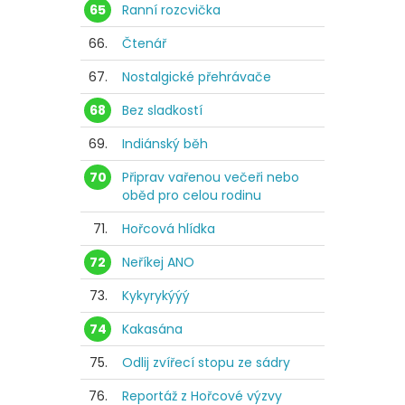
65
Ranní rozcvička
66.
Čtenář
67.
Nostalgické přehrávače
68
Bez sladkostí
69.
Indiánský běh
70
Připrav vařenou večeři nebo
oběd pro celou rodinu
71.
Hořcová hlídka
72
Neříkej ANO
73.
Kykyrykýýý
74
Kakasána
75.
Odlij zvířecí stopu ze sádry
76.
Reportáž z Hořcové výzvy