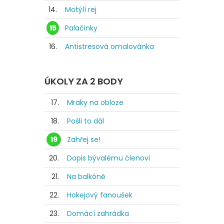
14.
Motýlí rej
15
Palačinky
16.
Antistresová omalovánka
ÚKOLY ZA 2 BODY
17.
Mraky na obloze
18.
Pošli to dál
19
Zahřej se!
20.
Dopis bývalému členovi
21.
Na balkóně
22.
Hokejový fanoušek
23.
Domácí zahrádka