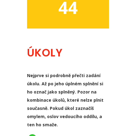
44
ÚKOLY
Nejprve si podrobně přečti zadání
úkolu. Až po jeho úplném splnění si
ho označ jako splněný. Pozor na
kombinace úkolů, které nelze plnit
současně. Pokud úkol zaznačíš
omylem, oslov vedoucího oddílu, a
ten ho smaže.