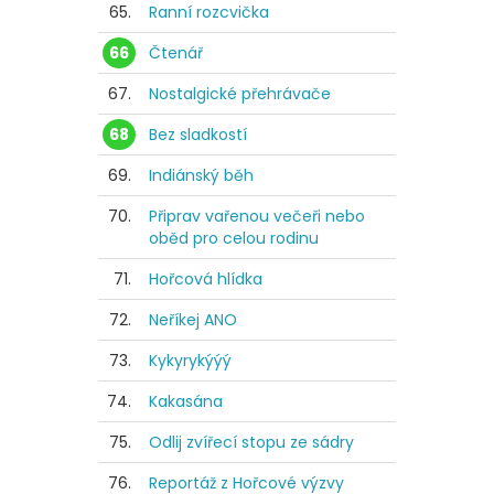
65.
Ranní rozcvička
66
Čtenář
67.
Nostalgické přehrávače
68
Bez sladkostí
69.
Indiánský běh
70.
Připrav vařenou večeři nebo
oběd pro celou rodinu
71.
Hořcová hlídka
72.
Neříkej ANO
73.
Kykyrykýýý
74.
Kakasána
75.
Odlij zvířecí stopu ze sádry
76.
Reportáž z Hořcové výzvy