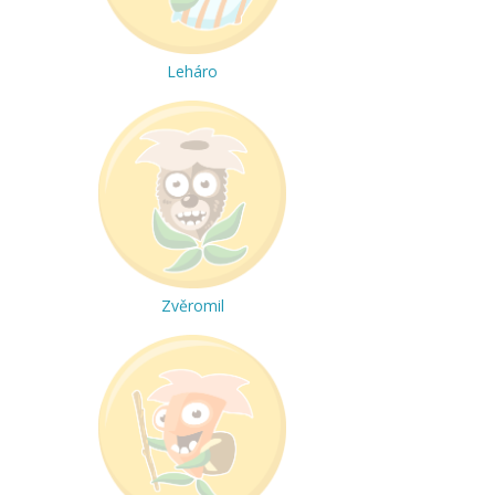
Leháro
Zvěromil