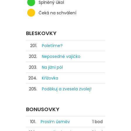
Splněný úkol
Čeká na schválení
BLESKOVKY
201.
Poletíme?
202.
Neposedné vajíčko
203.
Na jižní pól
204.
Křížovka
205.
Poděkuj a zvesela zvolej!
BONUSOVKY
101.
Prosím úsměv
1 bod