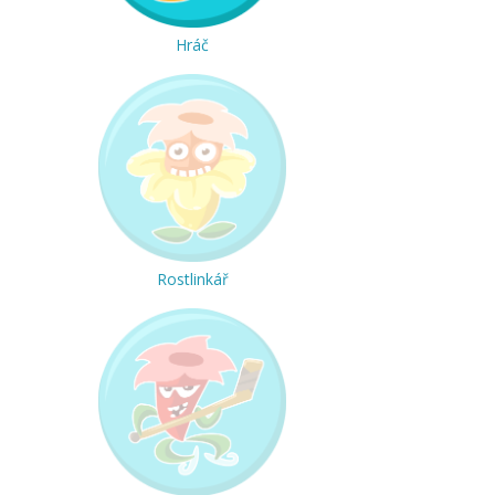
Hráč
Rostlinkář