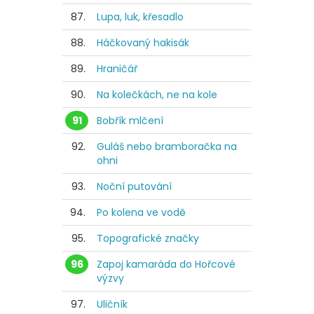
87.
Lupa, luk, křesadlo
88.
Háčkovaný hakisák
89.
Hraničář
90.
Na kolečkách, ne na kole
91
Bobřík mlčení
92.
Guláš nebo bramboračka na
ohni
93.
Noční putování
94.
Po kolena ve vodě
95.
Topografické značky
96
Zapoj kamaráda do Hořcové
výzvy
97.
Uličník