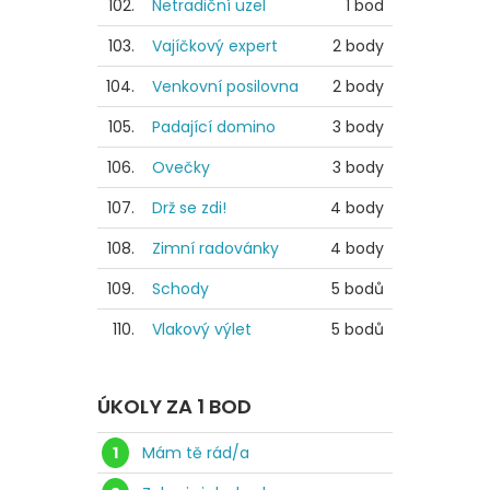
102.
Netradiční uzel
1 bod
103.
Vajíčkový expert
2 body
104.
Venkovní posilovna
2 body
105.
Padající domino
3 body
106.
Ovečky
3 body
107.
Drž se zdi!
4 body
108.
Zimní radovánky
4 body
109.
Schody
5 bodů
110.
Vlakový výlet
5 bodů
ÚKOLY ZA 1 BOD
1
Mám tě rád/a