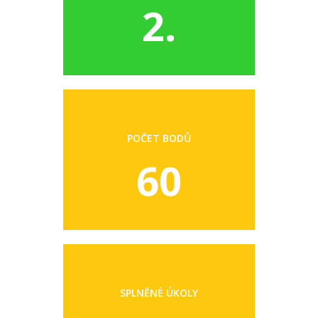
2.
POČET BODŮ
60
SPLNĚNÉ ÚKOLY