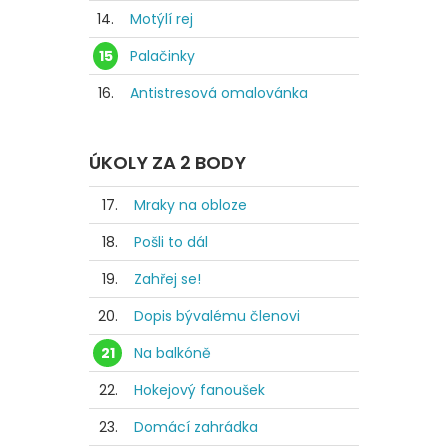
14.
Motýlí rej
15
Palačinky
16.
Antistresová omalovánka
ÚKOLY ZA 2 BODY
17.
Mraky na obloze
18.
Pošli to dál
19.
Zahřej se!
20.
Dopis bývalému členovi
21
Na balkóně
22.
Hokejový fanoušek
23.
Domácí zahrádka