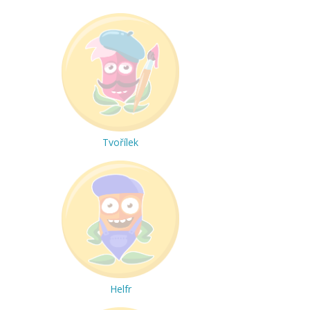
Tvořílek
Helfr