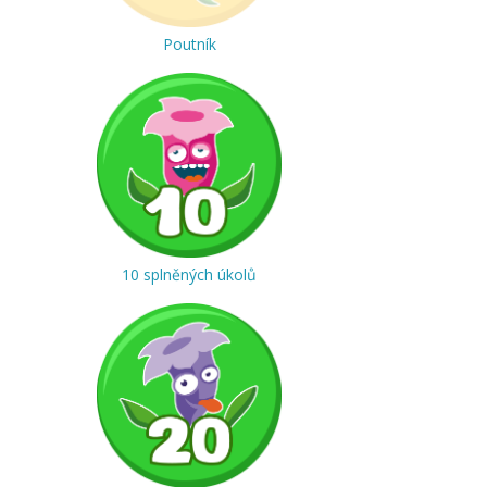
Poutník
10 splněných úkolů