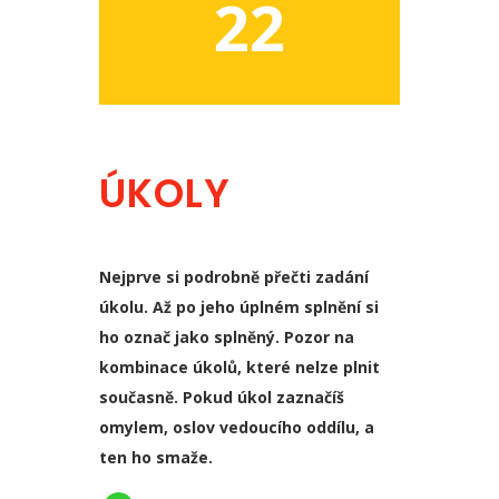
22
ÚKOLY
Nejprve si podrobně přečti zadání
úkolu. Až po jeho úplném splnění si
ho označ jako splněný. Pozor na
kombinace úkolů, které nelze plnit
současně. Pokud úkol zaznačíš
omylem, oslov vedoucího oddílu, a
ten ho smaže.