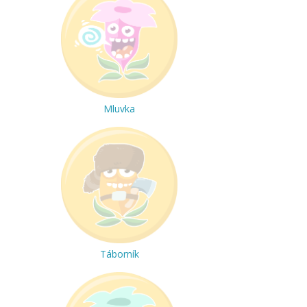
Mluvka
Táborník