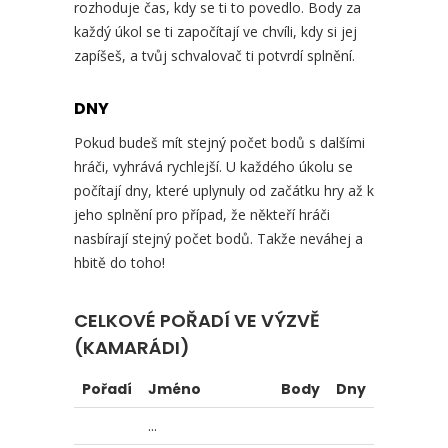
rozhoduje čas, kdy se ti to povedlo. Body za
každý úkol se ti započítají ve chvíli, kdy si jej
zapíšeš, a tvůj schvalovač ti potvrdí splnění.
DNY
Pokud budeš mít stejný počet bodů s dalšími
hráči, vyhrává rychlejší. U každého úkolu se
počítají dny, které uplynuly od začátku hry až k
jeho splnění pro případ, že někteří hráči
nasbírají stejný počet bodů. Takže neváhej a
hbitě do toho!
CELKOVÉ POŘADÍ VE VÝZVĚ
(KAMARÁDI)
Pořadí
Jméno
Body
Dny
...