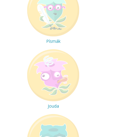
Písmák
Jouda