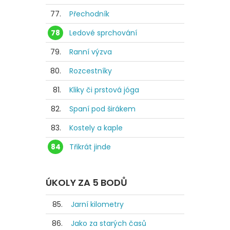
77.
Přechodník
78
Ledové sprchování
79.
Ranní výzva
80.
Rozcestníky
81.
Kliky či prstová jóga
82.
Spaní pod širákem
83.
Kostely a kaple
84
Třikrát jinde
ÚKOLY ZA 5 BODŮ
85.
Jarní kilometry
86.
Jako za starých časů