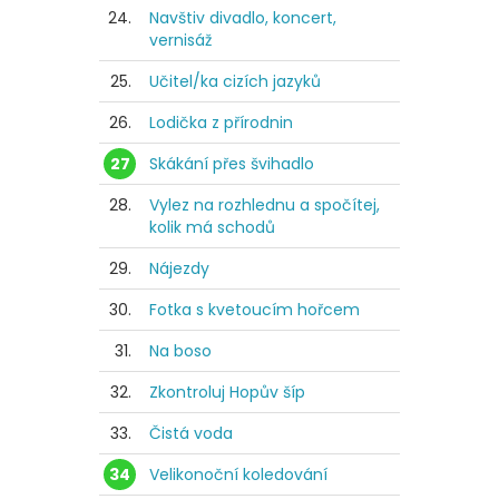
24.
Navštiv divadlo, koncert,
vernisáž
25.
Učitel/ka cizích jazyků
26.
Lodička z přírodnin
27
Skákání přes švihadlo
28.
Vylez na rozhlednu a spočítej,
kolik má schodů
29.
Nájezdy
30.
Fotka s kvetoucím hořcem
31.
Na boso
32.
Zkontroluj Hopův šíp
33.
Čistá voda
34
Velikonoční koledování