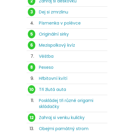
2
Zahraj si deskovku
3
Dej si zmrzlinu
4.
Písmenka v polévce
5
Originální sirky
6
Mezispolkový kvíz
7.
Věštba
8
Pexeso
9.
Hřbitovní kvítí
10
Tři žlutá auta
11.
Poskládej tři různé origami
skládačky
12
Zahraj si venku kuličky
13.
Obejmi památný strom