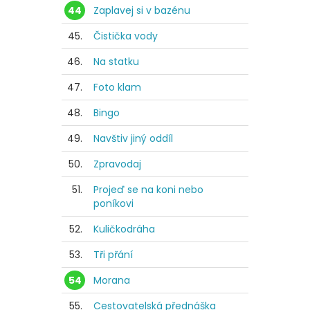
44
Zaplavej si v bazénu
45.
Čistička vody
46.
Na statku
47.
Foto klam
48.
Bingo
49.
Navštiv jiný oddíl
50.
Zpravodaj
51.
Projeď se na koni nebo
poníkovi
52.
Kuličkodráha
53.
Tři přání
54
Morana
55.
Cestovatelská přednáška