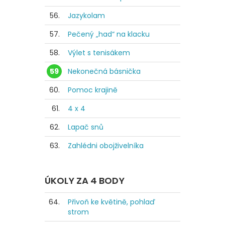
56.
Jazykolam
57.
Pečený „had“ na klacku
58.
Výlet s tenisákem
59
Nekonečná básnička
60.
Pomoc krajině
61.
4 x 4
62.
Lapač snů
63.
Zahlédni obojživelníka
ÚKOLY ZA 4 BODY
64.
Přivoň ke květině, pohlaď
strom