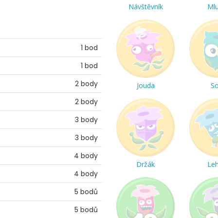
Návštěvník
Ml
1 bod
1 bod
2 body
Jouda
S
2 body
3 body
3 body
4 body
Držák
Le
4 body
5 bodů
5 bodů