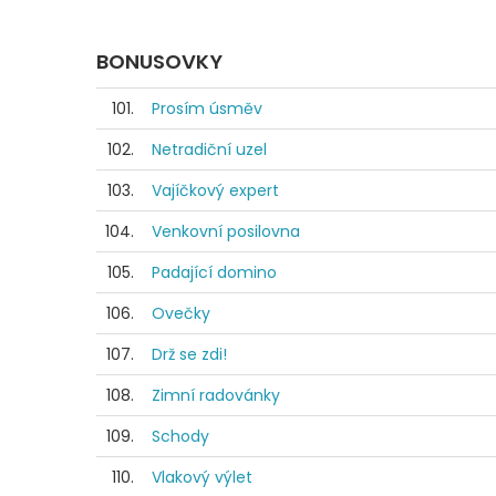
BONUSOVKY
101.
Prosím úsměv
102.
Netradiční uzel
103.
Vajíčkový expert
104.
Venkovní posilovna
105.
Padající domino
106.
Ovečky
107.
Drž se zdi!
108.
Zimní radovánky
109.
Schody
110.
Vlakový výlet