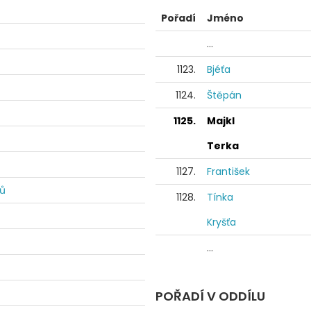
Pořadí
Jméno
...
1123.
Bjéťa
1124.
Štěpán
1125.
Majkl
Terka
1127.
František
dů
1128.
Tínka
Kryšťa
...
POŘADÍ V ODDÍLU