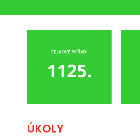
CELKOVÉ POŘADÍ
1125.
ÚKOLY