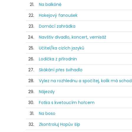
21.
Na balkóně
22.
Hokejový fanoušek
23.
Domácí zahrádka
24.
Navštiv divadlo, koncert, vernisáž
25.
Učitel/ka cizích jazyků
26.
Lodička z přírodnin
27.
Skákání přes švihadlo
28.
Vylez na rozhlednu a spočítej, kolik má scho
29.
Nájezdy
30.
Fotka s kvetoucím hořcem
31.
Na boso
32.
Zkontroluj Hopův šíp