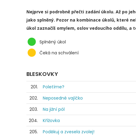
Nejprve si podrobně přečti zadání úkolu. Až po je
jako splněný. Pozor na kombinace úkolů, které ne
úkol zaznačíš omylem, oslov vedoucího oddílu, a 
Splněný úkol
Čeká na schválení
BLESKOVKY
201.
Poletíme?
202.
Neposedné vajíčko
203.
Na jižní pól
204.
Křížovka
205.
Poděkuj a zvesela zvolej!