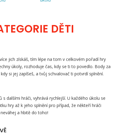
ATEGORIE DĚTI
íce jich získáš, tím lépe na tom v celkovém pořadí hry
šechny úkoly, rozhoduje čas, kdy se ti to povedlo. Body za
, kdy si jej zapíšeš, a tvůj schvalovač ti potvrdí splnění.
s dalšími hráči, vyhrává rychlejší. U každého úkolu se
tku hry až k jeho splnění pro případ, že někteří hráči
 neváhej a hbitě do toho!
ZVĚ