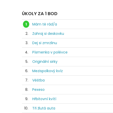
ÚKOLY ZA 1 BOD
1
Mám tě rád/a
2.
Zahraj si deskovku
3.
Dej si zmrzlinu
4.
Písmenka v polévce
5.
Originální sirky
6.
Mezispolkový kvíz
7.
Věštba
8.
Pexeso
9.
Hřbitovní kvítí
10.
Tři žlutá auta