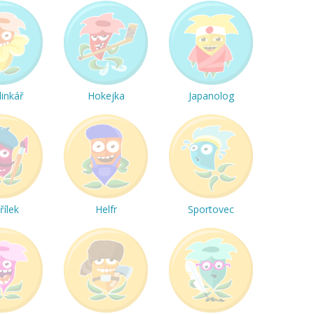
linkář
Hokejka
Japanolog
řílek
Helfr
Sportovec