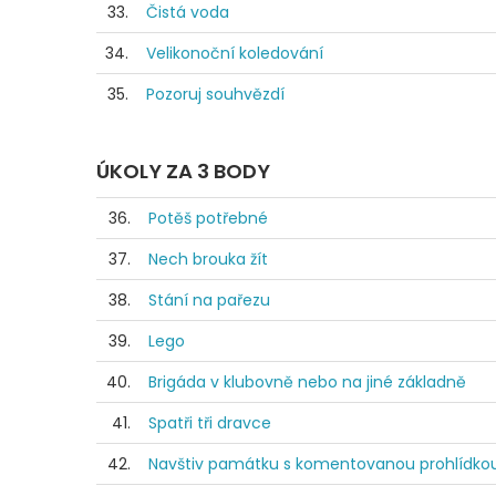
33.
Čistá voda
34.
Velikonoční koledování
35.
Pozoruj souhvězdí
ÚKOLY ZA 3 BODY
36.
Potěš potřebné
37.
Nech brouka žít
38.
Stání na pařezu
39.
Lego
40.
Brigáda v klubovně nebo na jiné základně
41.
Spatři tři dravce
42.
Navštiv památku s komentovanou prohlídko