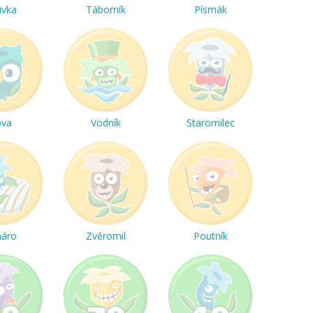
uvka
Táborník
Písmák
ova
Vodník
Staromilec
háro
Zvěromil
Poutník