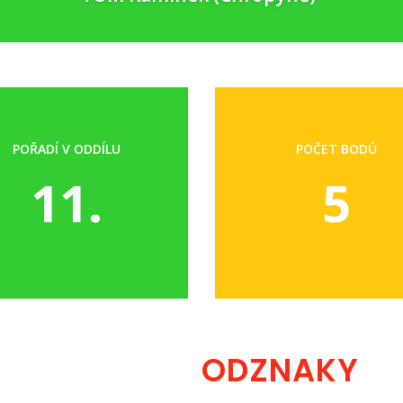
POŘADÍ V ODDÍLU
POČET BODŮ
11.
5
ODZNAKY