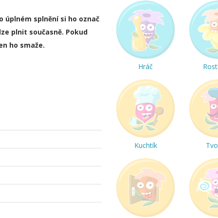
ho úplném splnění si ho označ
lze plnit současně. Pokud
ten ho smaže.
Hráč
Rost
Kuchtík
Tvo