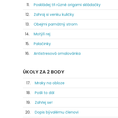
11.
Poskládej tři různé origami skládačky
12.
Zahraj si venku kuličky
13.
Obejmi památný strom
14.
Motýlí rej
15.
Palačinky
16.
Antistresová omalovánka
ÚKOLY ZA 2 BODY
17.
Mraky na obloze
18.
Pošli to dál
19.
Zahřej se!
20.
Dopis bývalému členovi