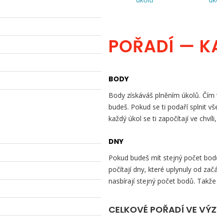
POŘADÍ — K
BODY
Body získáváš plněním úkolů. Čím v
budeš. Pokud se ti podaří splnit v
každý úkol se ti započítají ve chvíli
DNY
Pokud budeš mít stejný počet bodů 
počítají dny, které uplynuly od začá
nasbírají stejný počet bodů. Takže
CELKOVÉ POŘADÍ VE VÝ