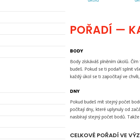
POŘADÍ — K
BODY
Body získáváš plněním úkolů. Čím v
budeš. Pokud se ti podaří splnit v
každý úkol se ti započítají ve chvíli
DNY
Pokud budeš mít stejný počet bodů 
počítají dny, které uplynuly od začá
nasbírají stejný počet bodů. Takže
CELKOVÉ POŘADÍ VE VÝ