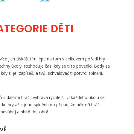
ATEGORIE DĚTI
íce jich získáš, tím lépe na tom v celkovém pořadí hry
šechny úkoly, rozhoduje čas, kdy se ti to povedlo. Body za
, kdy si jej zapíšeš, a tvůj schvalovač ti potvrdí splnění.
s dalšími hráči, vyhrává rychlejší. U každého úkolu se
tku hry až k jeho splnění pro případ, že někteří hráči
 neváhej a hbitě do toho!
ZVĚ