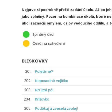
Nejprve si podrobně přečti zadání úkolu. Až po je
jako splněný. Pozor na kombinace úkolů, které ne
úkol zaznačíš omylem, oslov vedoucího oddílu, a 
Splněný úkol
Čeká na schválení
BLESKOVKY
201.
Poletíme?
202.
Neposedné vajíčko
203.
Na jižní pól
204.
Křížovka
205.
Poděkuj a zvesela zvolej!