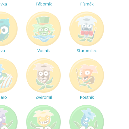
uvka
Táborník
Písmák
ova
Vodník
Staromilec
háro
Zvěromil
Poutník