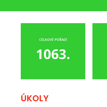
CELKOVÉ POŘADÍ
1063.
ÚKOLY