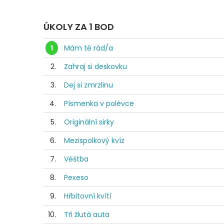
ÚKOLY ZA 1 BOD
1
Mám tě rád/a
2.
Zahraj si deskovku
3.
Dej si zmrzlinu
4.
Písmenka v polévce
5.
Originální sirky
6.
Mezispolkový kvíz
7.
Věštba
8.
Pexeso
9.
Hřbitovní kvítí
10.
Tři žlutá auta