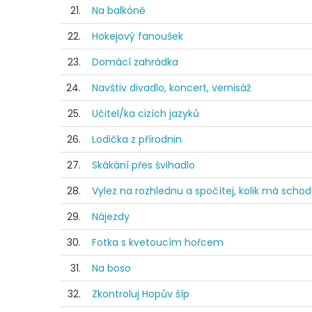
21.
Na balkóně
22.
Hokejový fanoušek
23.
Domácí zahrádka
24.
Navštiv divadlo, koncert, vernisáž
25.
Učitel/ka cizích jazyků
26.
Lodička z přírodnin
27.
Skákání přes švihadlo
28.
Vylez na rozhlednu a spočítej, kolik má scho
29.
Nájezdy
30.
Fotka s kvetoucím hořcem
31.
Na boso
32.
Zkontroluj Hopův šíp