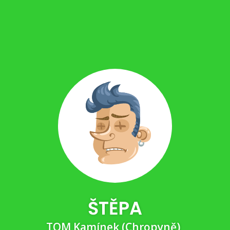
ŠTĚPA
TOM Kamínek (Chropyně)