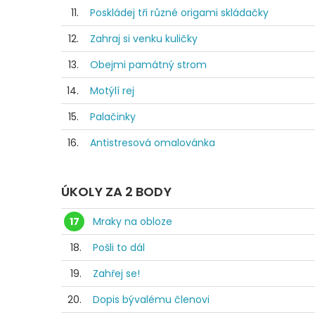
11.
Poskládej tři různé origami skládačky
12.
Zahraj si venku kuličky
13.
Obejmi památný strom
14.
Motýlí rej
15.
Palačinky
16.
Antistresová omalovánka
ÚKOLY ZA 2 BODY
17
Mraky na obloze
18.
Pošli to dál
19.
Zahřej se!
20.
Dopis bývalému členovi