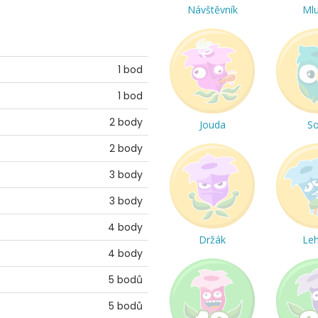
Návštěvník
Ml
1 bod
1 bod
2 body
Jouda
S
2 body
3 body
3 body
4 body
Držák
Le
4 body
5 bodů
5 bodů