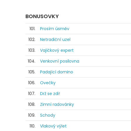
BONUSOVKY
101.
Prosím úsměv
102.
Netradiční uzel
103.
Vajíčkový expert
104.
Venkovní posilovna
105.
Padající domino
106.
Ovečky
107.
Drž se zdi!
108.
Zimní radovánky
109.
Schody
110.
Vlakový výlet