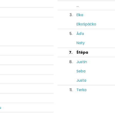
...
3.
Elka
ElkoSpáčko
5.
Áďa
Naty
7.
Štěpa
8.
Justin
Seba
Justa
11.
Terka
u