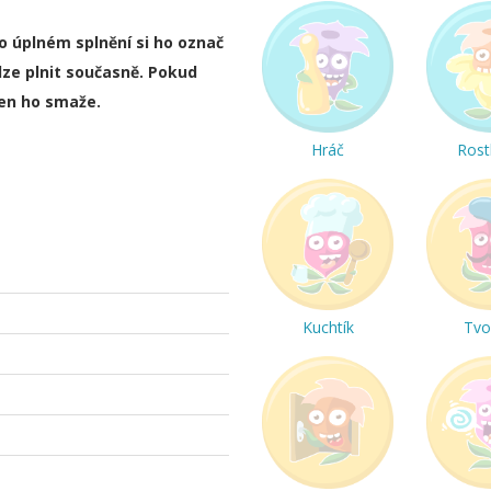
ho úplném splnění si ho označ
lze plnit současně. Pokud
ten ho smaže.
Hráč
Rost
Kuchtík
Tvo