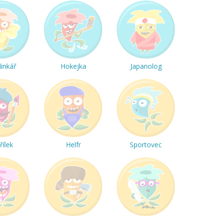
linkář
Hokejka
Japanolog
řílek
Helfr
Sportovec