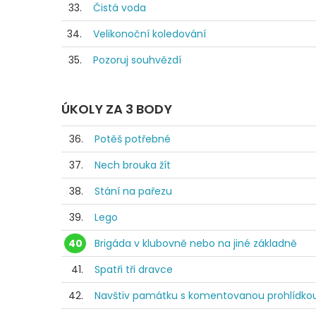
33.
Čistá voda
34.
Velikonoční koledování
35.
Pozoruj souhvězdí
ÚKOLY ZA 3 BODY
36.
Potěš potřebné
37.
Nech brouka žít
38.
Stání na pařezu
39.
Lego
40
Brigáda v klubovně nebo na jiné základně
41.
Spatři tři dravce
42.
Navštiv památku s komentovanou prohlídko