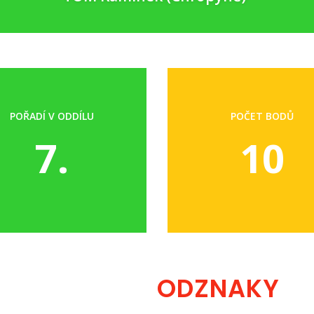
POŘADÍ V ODDÍLU
POČET BODŮ
7.
10
ODZNAKY