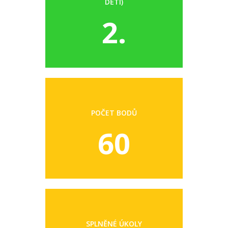
DĚTI)
2.
POČET BODŮ
60
SPLNĚNÉ ÚKOLY