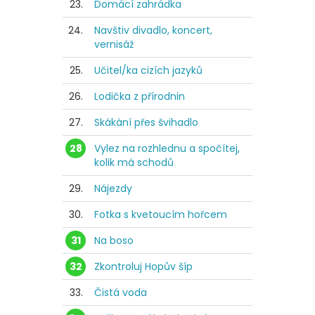
23.
Domácí zahrádka
24.
Navštiv divadlo, koncert,
vernisáž
25.
Učitel/ka cizích jazyků
26.
Lodička z přírodnin
27.
Skákání přes švihadlo
28
Vylez na rozhlednu a spočítej,
kolik má schodů
29.
Nájezdy
30.
Fotka s kvetoucím hořcem
31
Na boso
32
Zkontroluj Hopův šíp
33.
Čistá voda