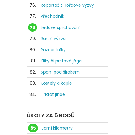
76.
Reportáž z Hořcové výzvy
77.
Přechodník
78
Ledové sprchování
79.
Ranní výzva
80.
Rozcestníky
81.
Kliky či prstová jóga
82.
Spaní pod širákem
83.
Kostely a kaple
84.
Třikrát jinde
ÚKOLY ZA 5 BODŮ
85
Jarní kilometry