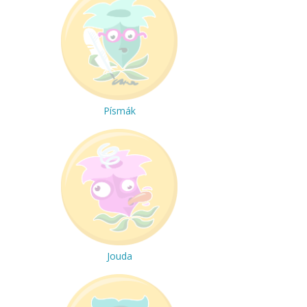
Písmák
Jouda