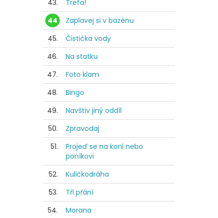
43.
Trefa!
44
Zaplavej si v bazénu
45.
Čistička vody
46.
Na statku
47.
Foto klam
48.
Bingo
49.
Navštiv jiný oddíl
50.
Zpravodaj
51.
Projeď se na koni nebo
poníkovi
52.
Kuličkodráha
53.
Tři přání
54.
Morana