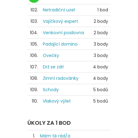
102.
Netradiční uzel
1 bod
103.
Vajíčkový expert
2 body
104.
Venkovní posilovna
2 body
105.
Padající domino
3 body
106.
Ovečky
3 body
107.
Drž se zdi!
4 body
108.
Zimní radovánky
4 body
109.
Schody
5 bodů
110.
Vlakový výlet
5 bodů
ÚKOLY ZA 1 BOD
1.
Mám tě rád/a