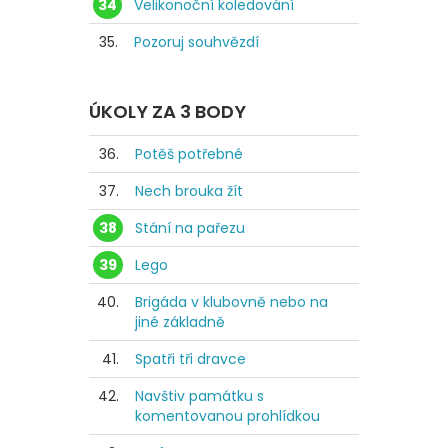
34
Velikonoční koledování
35.
Pozoruj souhvězdí
ÚKOLY ZA 3 BODY
36.
Potěš potřebné
37.
Nech brouka žít
38
Stání na pařezu
39
Lego
40.
Brigáda v klubovně nebo na
jiné základně
41.
Spatři tři dravce
42.
Navštiv památku s
komentovanou prohlídkou