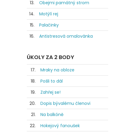
13.
Obejmi památný strom
14.
Motýlí rej
15.
Palačinky
16.
Antistresová omalovánka
ÚKOLY ZA 2 BODY
17.
Mraky na obloze
18.
Pošli to dál
19.
Zahřej se!
20.
Dopis bývalému členovi
21.
Na balkóně
22.
Hokejový fanoušek