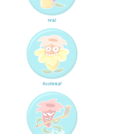
Hráč
Rostlinkář