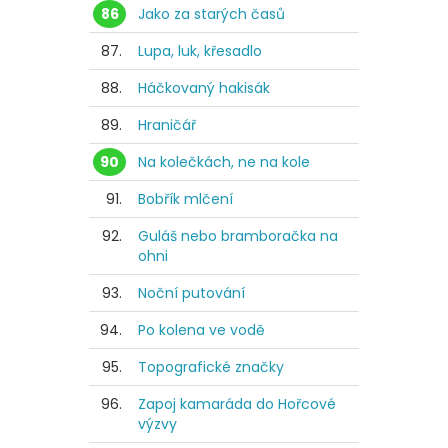
86
Jako za starých časů
87.
Lupa, luk, křesadlo
88.
Háčkovaný hakisák
89.
Hraničář
90
Na kolečkách, ne na kole
91.
Bobřík mlčení
92.
Guláš nebo bramboračka na
ohni
93.
Noční putování
94.
Po kolena ve vodě
95.
Topografické značky
96.
Zapoj kamaráda do Hořcové
výzvy