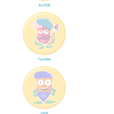
Kuchtík
Tvořílek
Helfr