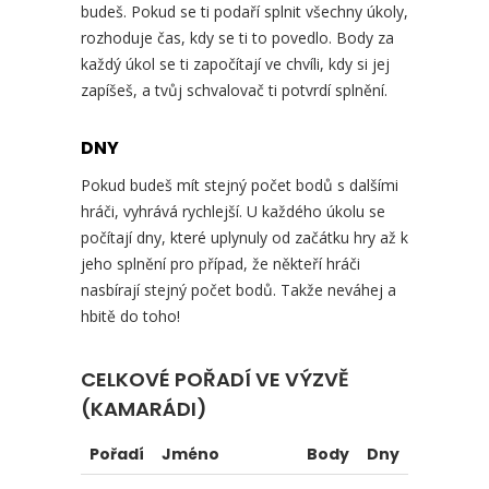
budeš. Pokud se ti podaří splnit všechny úkoly,
rozhoduje čas, kdy se ti to povedlo. Body za
každý úkol se ti započítají ve chvíli, kdy si jej
zapíšeš, a tvůj schvalovač ti potvrdí splnění.
DNY
Pokud budeš mít stejný počet bodů s dalšími
hráči, vyhrává rychlejší. U každého úkolu se
počítají dny, které uplynuly od začátku hry až k
jeho splnění pro případ, že někteří hráči
nasbírají stejný počet bodů. Takže neváhej a
hbitě do toho!
CELKOVÉ POŘADÍ VE VÝZVĚ
(KAMARÁDI)
Pořadí
Jméno
Body
Dny