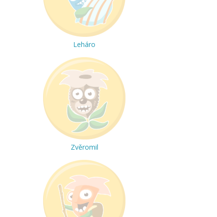
Leháro
Zvěromil