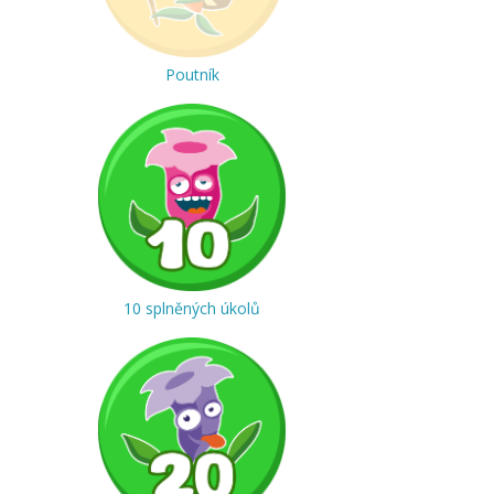
Poutník
10 splněných úkolů