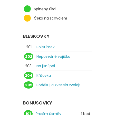
Splněný úkol
Čeká na schválení
BLESKOVKY
201.
Poletíme?
202
Neposedné vajíčko
203.
Na jižní pól
204
Křížovka
205
Poděkuj a zvesela zvolej!
BONUSOVKY
101
Prosím úsměv
1 bod