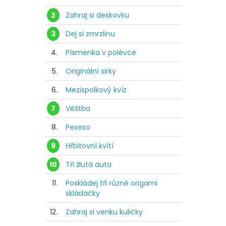
2
Zahraj si deskovku
3
Dej si zmrzlinu
4.
Písmenka v polévce
5.
Originální sirky
6.
Mezispolkový kvíz
7
Věštba
8.
Pexeso
9
Hřbitovní kvítí
10
Tři žlutá auta
11.
Poskládej tři různé origami
skládačky
12.
Zahraj si venku kuličky