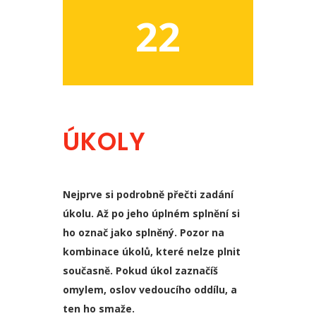
22
ÚKOLY
Nejprve si podrobně přečti zadání
úkolu. Až po jeho úplném splnění si
ho označ jako splněný. Pozor na
kombinace úkolů, které nelze plnit
současně. Pokud úkol zaznačíš
omylem, oslov vedoucího oddílu, a
ten ho smaže.