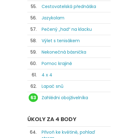
55.
Cestovatelská přednáška
56.
Jazykolam
57.
Pečený „had“ na klacku
58.
Výlet s tenisákem
59.
Nekonečná básnička
60.
Pomoc krajině
61.
4 x 4
62.
Lapač snů
63
Zahlédni obojživelníka
ÚKOLY ZA 4 BODY
64.
Přivoň ke květině, pohlaď