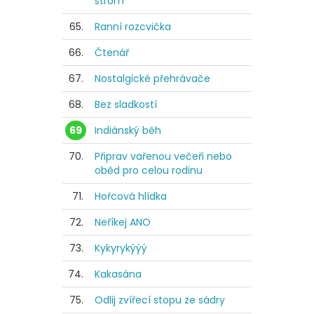
strom
65.
Ranní rozcvička
66.
Čtenář
67.
Nostalgické přehrávače
68.
Bez sladkostí
69
Indiánský běh
70.
Připrav vařenou večeři nebo
oběd pro celou rodinu
71.
Hořcová hlídka
72.
Neříkej ANO
73.
Kykyrykýýý
74.
Kakasána
75.
Odlij zvířecí stopu ze sádry