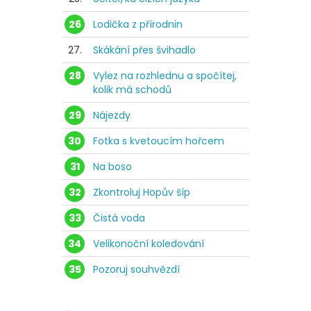
26
Lodička z přírodnin
27.
Skákání přes švihadlo
28
Vylez na rozhlednu a spočítej,
kolik má schodů
29
Nájezdy
30
Fotka s kvetoucím hořcem
31
Na boso
32
Zkontroluj Hopův šíp
33
Čistá voda
34
Velikonoční koledování
35
Pozoruj souhvězdí