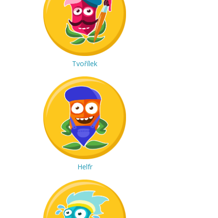
Tvořílek
Helfr