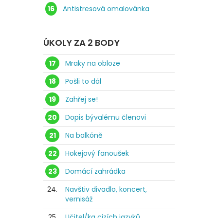
16
Antistresová omalovánka
ÚKOLY ZA 2 BODY
17
Mraky na obloze
18
Pošli to dál
19
Zahřej se!
20
Dopis bývalému členovi
21
Na balkóně
22
Hokejový fanoušek
23
Domácí zahrádka
24.
Navštiv divadlo, koncert,
vernisáž
25.
Učitel/ka cizích jazyků