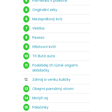
4
Písmenka v polévce
5
Originální sirky
6
Mezispolkový kvíz
7
Věštba
8
Pexeso
9
Hřbitovní kvítí
10
Tři žlutá auta
11
Poskládej tři různé origami
skládačky
12.
Zahraj si venku kuličky
13
Obejmi památný strom
14
Motýlí rej
15
Palačinky