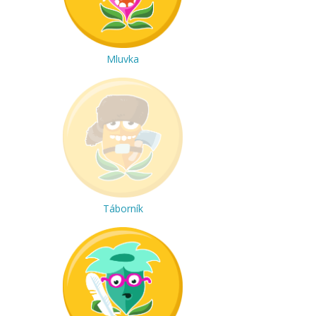
Mluvka
Táborník