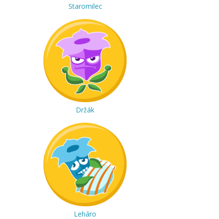
Staromilec
Držák
Leháro