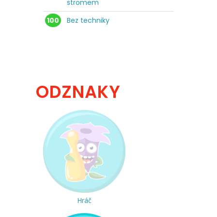
stromem
100
Bez techniky
ODZNAKY
Hráč