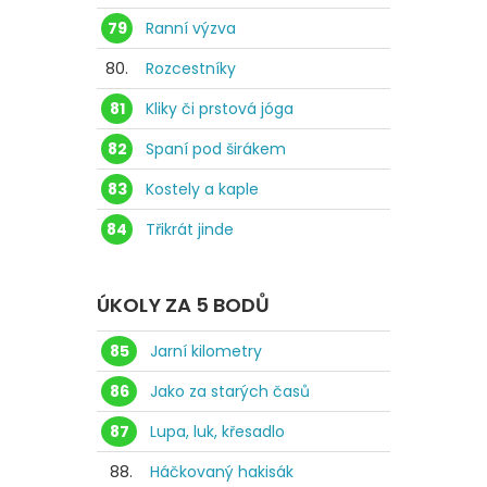
79
Ranní výzva
80.
Rozcestníky
81
Kliky či prstová jóga
82
Spaní pod širákem
83
Kostely a kaple
84
Třikrát jinde
ÚKOLY ZA 5 BODŮ
85
Jarní kilometry
86
Jako za starých časů
87
Lupa, luk, křesadlo
88.
Háčkovaný hakisák