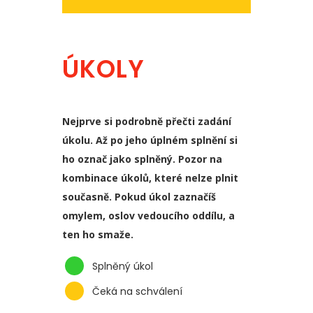
ÚKOLY
Nejprve si podrobně přečti zadání
úkolu. Až po jeho úplném splnění si
ho označ jako splněný. Pozor na
kombinace úkolů, které nelze plnit
současně. Pokud úkol zaznačíš
omylem, oslov vedoucího oddílu, a
ten ho smaže.
Splněný úkol
Čeká na schválení