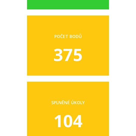
POČET BODŮ
375
SPLNĚNÉ ÚKOLY
104