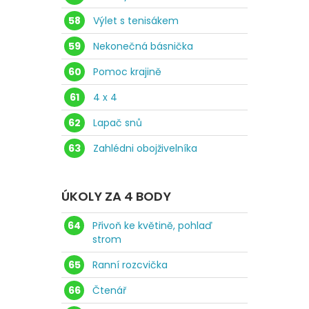
58
Výlet s tenisákem
59
Nekonečná básnička
60
Pomoc krajině
61
4 x 4
62
Lapač snů
63
Zahlédni obojživelníka
ÚKOLY ZA 4 BODY
64
Přivoň ke květině, pohlaď
strom
65
Ranní rozcvička
66
Čtenář