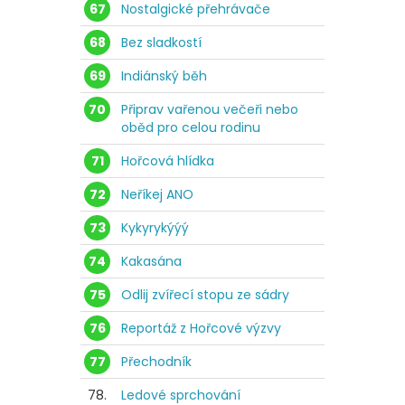
67
Nostalgické přehrávače
68
Bez sladkostí
69
Indiánský běh
70
Připrav vařenou večeři nebo
oběd pro celou rodinu
71
Hořcová hlídka
72
Neříkej ANO
73
Kykyrykýýý
74
Kakasána
75
Odlij zvířecí stopu ze sádry
76
Reportáž z Hořcové výzvy
77
Přechodník
78.
Ledové sprchování