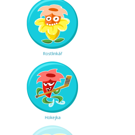
Rostlinkář
Hokejka