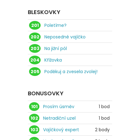
BLESKOVKY
201
Poletíme?
202
Neposedné vajíčko
203
Na jižní pól
204
Křížovka
205
Poděkuj a zvesela zvolej!
BONUSOVKY
101
Prosím úsměv
1 bod
102
Netradiční uzel
1 bod
103
Vajíčkový expert
2 body