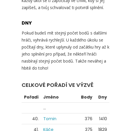
každý úkol se ti započítají ve chvíli, kdy si jej
zapíšeš, a tvůj schvalovač ti potvrdí splnění.
DNY
Pokud budeš mít stejný počet bodů s dalšími
hráči, vyhrává rychlejší. U každého úkolu se
počítají dny, které uplynuly od začátku hry až k
jeho splnění pro případ, že někteří hráči
nasbírají stejný počet bodů. Takže neváhej a
hbitě do toho!
CELKOVÉ POŘADÍ VE VÝZVĚ
Pořadí
Jméno
Body
Dny
...
40.
Tomin
376
1410
41.
Káče
375
1829