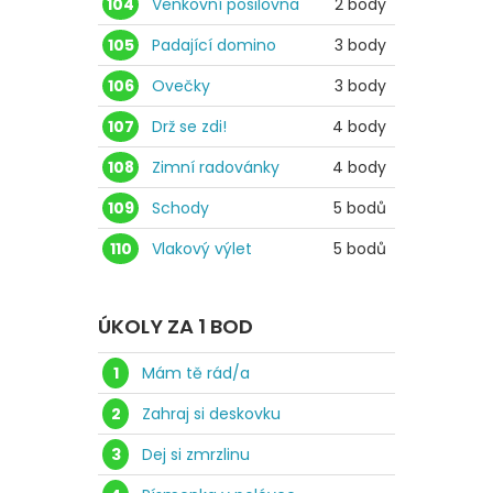
104
Venkovní posilovna
2 body
105
Padající domino
3 body
106
Ovečky
3 body
107
Drž se zdi!
4 body
108
Zimní radovánky
4 body
109
Schody
5 bodů
110
Vlakový výlet
5 bodů
ÚKOLY ZA 1 BOD
1
Mám tě rád/a
2
Zahraj si deskovku
3
Dej si zmrzlinu