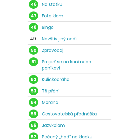
46
Na statku
47
Foto klam
48
Bingo
49.
Navštiv jiný oddíl
50
Zpravodaj
51
Projeď se na koni nebo
poníkovi
52
Kuličkodráha
53
Tři přání
54
Morana
55
Cestovatelská přednáška
56
Jazykolam
57
Pečený „had“ na klacku