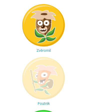
Zvěromil
Poutník