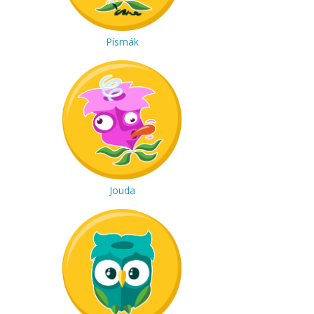
Písmák
Jouda