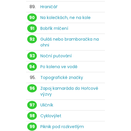
89.
Hraničář
90
Na kolečkách, ne na kole
91
Bobřík mlčení
92
Guláš nebo bramboračka na
ohni
93
Noční putování
94
Po kolena ve vodě
95.
Topografické značky
96
Zapoj kamaráda do Hořcové
výzvy
97
Uličník
98
Cyklovýlet
99
Piknik pod rozkvetlým