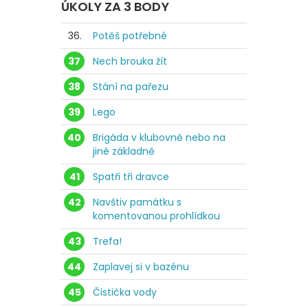
ÚKOLY ZA 3 BODY
36.
Potěš potřebné
37
Nech brouka žít
38
Stání na pařezu
39
Lego
40
Brigáda v klubovně nebo na
jiné základně
41
Spatři tři dravce
42
Navštiv památku s
komentovanou prohlídkou
43
Trefa!
44
Zaplavej si v bazénu
45
Čistička vody