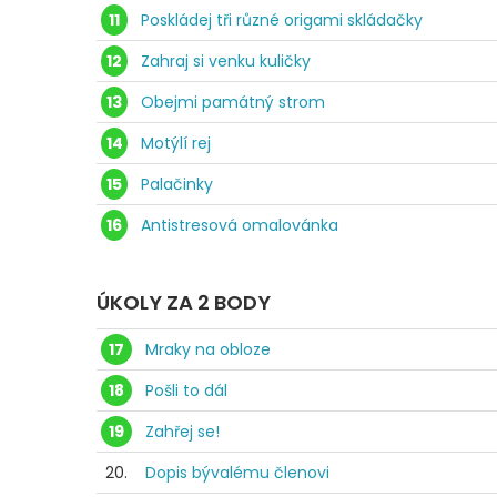
11
Poskládej tři různé origami skládačky
12
Zahraj si venku kuličky
13
Obejmi památný strom
14
Motýlí rej
15
Palačinky
16
Antistresová omalovánka
ÚKOLY ZA 2 BODY
17
Mraky na obloze
18
Pošli to dál
19
Zahřej se!
20.
Dopis bývalému členovi