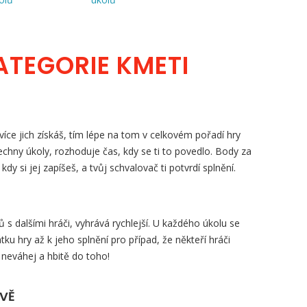
ATEGORIE KMETI
íce jich získáš, tím lépe na tom v celkovém pořadí hry
šechny úkoly, rozhoduje čas, kdy se ti to povedlo. Body za
, kdy si jej zapíšeš, a tvůj schvalovač ti potvrdí splnění.
s dalšími hráči, vyhrává rychlejší. U každého úkolu se
tku hry až k jeho splnění pro případ, že někteří hráči
 neváhej a hbitě do toho!
ZVĚ