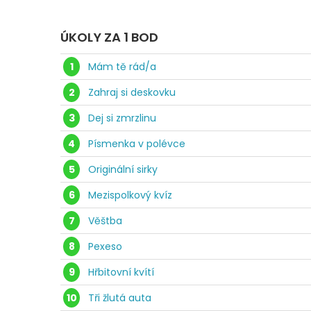
ÚKOLY ZA 1 BOD
1
Mám tě rád/a
2
Zahraj si deskovku
3
Dej si zmrzlinu
4
Písmenka v polévce
5
Originální sirky
6
Mezispolkový kvíz
7
Věštba
8
Pexeso
9
Hřbitovní kvítí
10
Tři žlutá auta