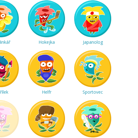
linkář
Hokejka
Japanolog
řílek
Helfr
Sportovec