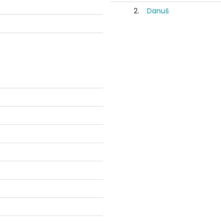
2.
Danuš
u