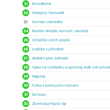
21
Na balkóně
22
Hokejový fanoušek
23.
Domácí zahrádka
24
Navštiv divadlo, koncert, vernisáž
25
Učitel/ka cizích jazyků
26
Lodička z přírodnin
27
Skákání přes švihadlo
28
Vylez na rozhlednu a spočítej, kolik má schod
29
Nájezdy
30
Fotka s kvetoucím hořcem
31
Na boso
32
Zkontroluj Hopův šíp