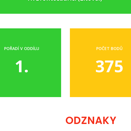
POŘADÍ V ODDÍLU
POČET BODŮ
1.
375
ODZNAKY