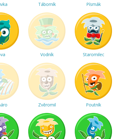
uvka
Táborník
Písmák
ova
Vodník
Staromilec
háro
Zvěromil
Poutník