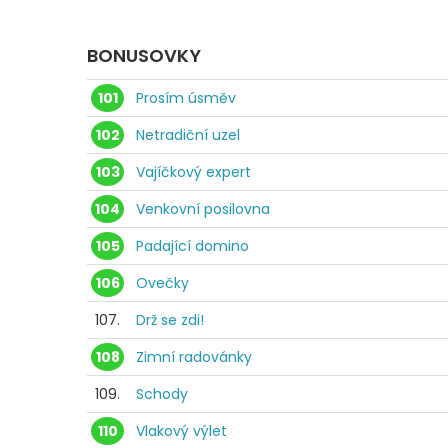
BONUSOVKY
101
Prosím úsměv
102
Netradiční uzel
103
Vajíčkový expert
104
Venkovní posilovna
105
Padající domino
106
Ovečky
107.
Drž se zdi!
108
Zimní radovánky
109.
Schody
110
Vlakový výlet