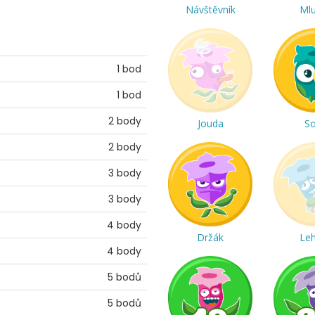
Návštěvník
Ml
1 bod
1 bod
2 body
Jouda
S
2 body
3 body
3 body
4 body
Držák
Le
4 body
5 bodů
5 bodů