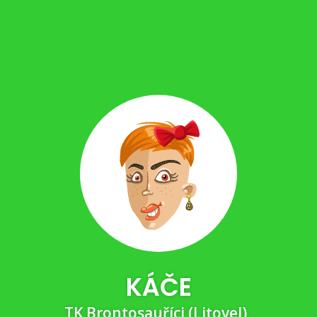
KÁČE
TK Brontosauříci (Litovel)