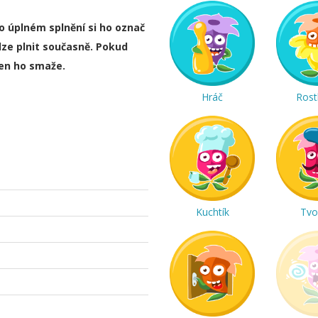
ho úplném splnění si ho označ
lze plnit současně. Pokud
ten ho smaže.
Hráč
Rost
Kuchtík
Tvo