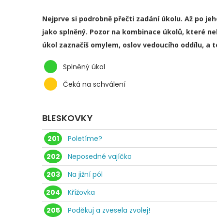
Nejprve si podrobně přečti zadání úkolu. Až po je
jako splněný. Pozor na kombinace úkolů, které ne
úkol zaznačíš omylem, oslov vedoucího oddílu, a 
Splněný úkol
Čeká na schválení
BLESKOVKY
201
Poletíme?
202
Neposedné vajíčko
203
Na jižní pól
204
Křížovka
205
Poděkuj a zvesela zvolej!