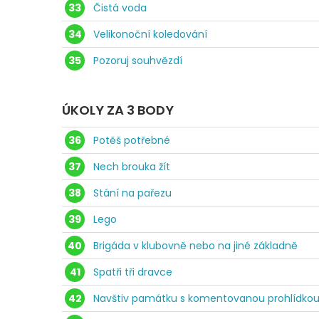
33
Čistá voda
34
Velikonoční koledování
35
Pozoruj souhvězdí
ÚKOLY ZA 3 BODY
36
Potěš potřebné
37
Nech brouka žít
38
Stání na pařezu
39
Lego
40
Brigáda v klubovně nebo na jiné základně
41
Spatři tři dravce
42
Navštiv památku s komentovanou prohlídko