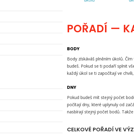
POŘADÍ — K
BODY
Body získáváš plněním úkolů. Čím v
budeš. Pokud se ti podaří splnit v
každý úkol se ti započítají ve chvíli
DNY
Pokud budeš mít stejný počet bodů 
počítají dny, které uplynuly od začá
nasbírají stejný počet bodů. Takže
CELKOVÉ POŘADÍ VE VÝ