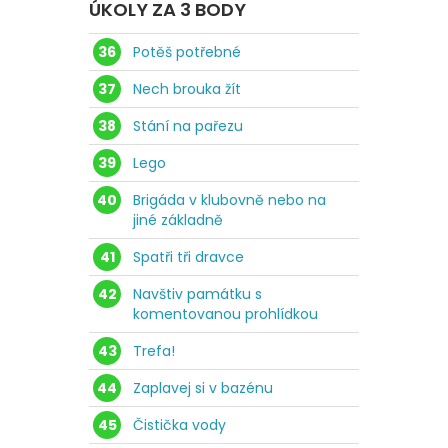
ÚKOLY ZA 3 BODY
36
Potěš potřebné
37
Nech brouka žít
38
Stání na pařezu
39
Lego
40
Brigáda v klubovně nebo na
jiné základně
41
Spatři tři dravce
42
Navštiv památku s
komentovanou prohlídkou
43
Trefa!
44
Zaplavej si v bazénu
45
Čistička vody