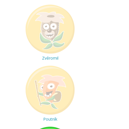
Zvěromil
Poutník