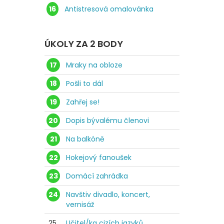
16
Antistresová omalovánka
ÚKOLY ZA 2 BODY
17
Mraky na obloze
18
Pošli to dál
19
Zahřej se!
20
Dopis bývalému členovi
21
Na balkóně
22
Hokejový fanoušek
23
Domácí zahrádka
24
Navštiv divadlo, koncert,
vernisáž
25.
Učitel/ka cizích jazyků