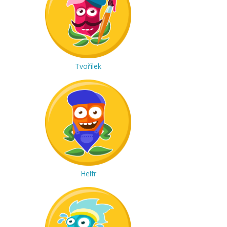
Tvořílek
Helfr