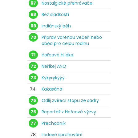
67
Nostalgické přehrávače
68
Bez sladkostí
69
Indiánský běh
70
Připrav vařenou večeři nebo
oběd pro celou rodinu
71
Hořcová hlídka
72
Neříkej ANO
73
Kykyrykýýý
74.
Kakasána
75
Odlij zvířecí stopu ze sádry
76
Reportáž z Hořcové výzvy
77
Přechodník
78.
Ledové sprchování