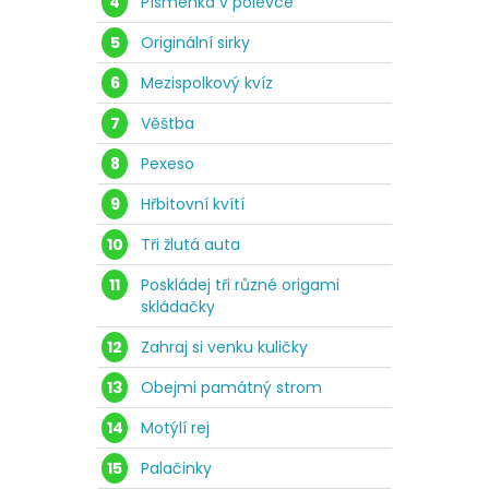
4
Písmenka v polévce
5
Originální sirky
6
Mezispolkový kvíz
7
Věštba
8
Pexeso
9
Hřbitovní kvítí
10
Tři žlutá auta
11
Poskládej tři různé origami
skládačky
12
Zahraj si venku kuličky
13
Obejmi památný strom
14
Motýlí rej
15
Palačinky