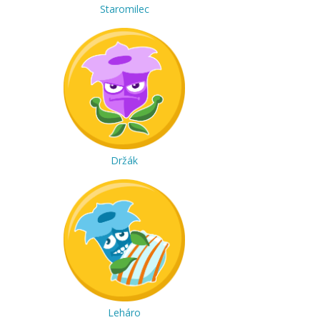
Staromilec
Držák
Leháro