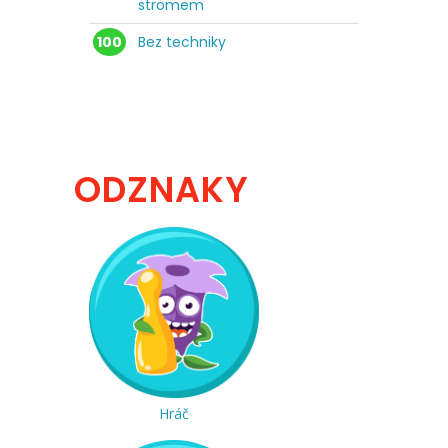
stromem
100
Bez techniky
ODZNAKY
Hráč