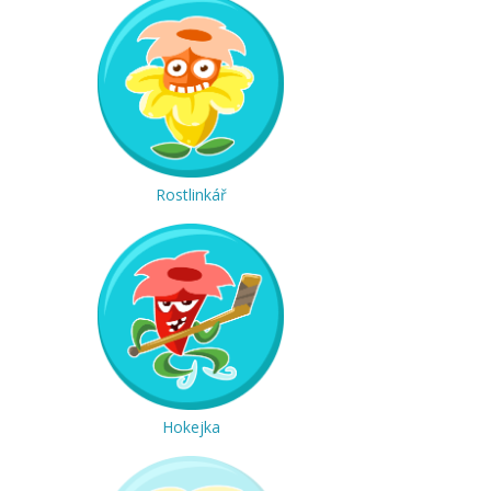
Rostlinkář
Hokejka