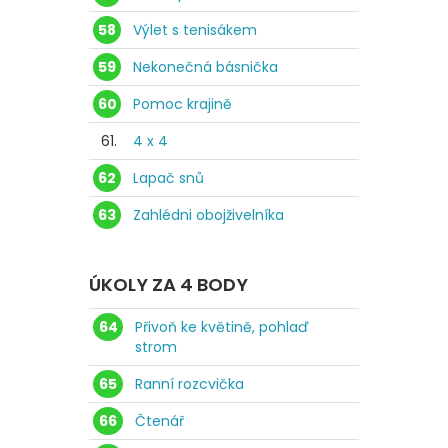
58
Výlet s tenisákem
59
Nekonečná básnička
60
Pomoc krajině
61.
4 x 4
62
Lapač snů
63
Zahlédni obojživelníka
ÚKOLY ZA 4 BODY
64
Přivoň ke květině, pohlaď
strom
65
Ranní rozcvička
66
Čtenář