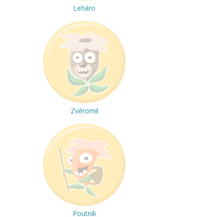
Leháro
Zvěromil
Poutník