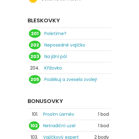
BLESKOVKY
201
Poletíme?
202
Neposedné vajíčko
203
Na jižní pól
204.
Křížovka
205
Poděkuj a zvesela zvolej!
BONUSOVKY
101.
Prosím úsměv
1 bod
102
Netradiční uzel
1 bod
103.
Vajíčkový expert
2 body