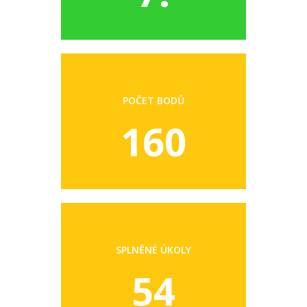
POČET BODŮ
160
SPLNĚNÉ ÚKOLY
54