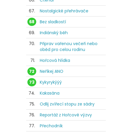
66.
Čtenář
67.
Nostalgické přehrávače
68
Bez sladkostí
69.
Indiánský běh
70.
Připrav vařenou večeři nebo
oběd pro celou rodinu
71.
Hořcová hlídka
72
Neříkej ANO
73
Kykyrykýýý
74.
Kakasána
75.
Odlij zvířecí stopu ze sádry
76.
Reportáž z Hořcové výzvy
77.
Přechodník