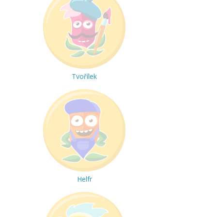
Tvořílek
Helfr