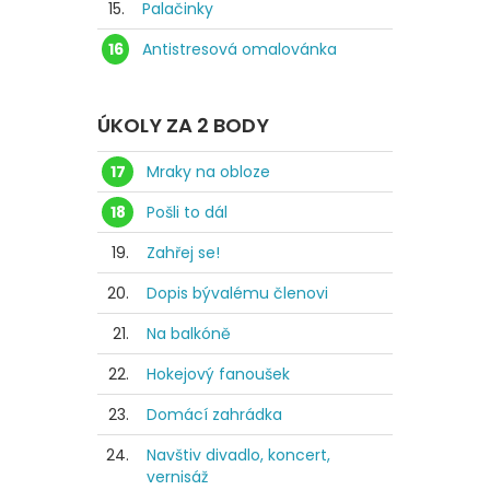
15.
Palačinky
16
Antistresová omalovánka
ÚKOLY ZA 2 BODY
17
Mraky na obloze
18
Pošli to dál
19.
Zahřej se!
20.
Dopis bývalému členovi
21.
Na balkóně
22.
Hokejový fanoušek
23.
Domácí zahrádka
24.
Navštiv divadlo, koncert,
vernisáž