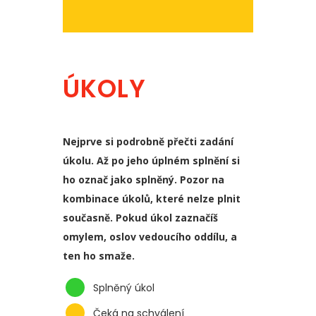
ÚKOLY
Nejprve si podrobně přečti zadání
úkolu. Až po jeho úplném splnění si
ho označ jako splněný. Pozor na
kombinace úkolů, které nelze plnit
současně. Pokud úkol zaznačíš
omylem, oslov vedoucího oddílu, a
ten ho smaže.
Splněný úkol
Čeká na schválení