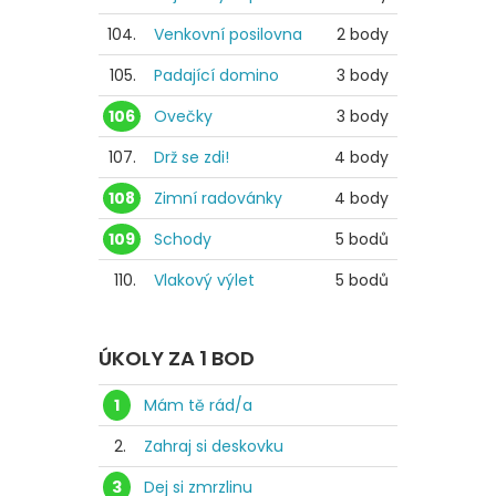
104.
Venkovní posilovna
2 body
105.
Padající domino
3 body
106
Ovečky
3 body
107.
Drž se zdi!
4 body
108
Zimní radovánky
4 body
109
Schody
5 bodů
110.
Vlakový výlet
5 bodů
ÚKOLY ZA 1 BOD
1
Mám tě rád/a
2.
Zahraj si deskovku
3
Dej si zmrzlinu