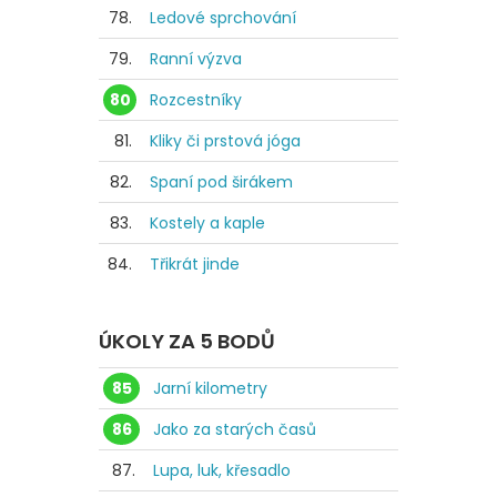
78.
Ledové sprchování
79.
Ranní výzva
80
Rozcestníky
81.
Kliky či prstová jóga
82.
Spaní pod širákem
83.
Kostely a kaple
84.
Třikrát jinde
ÚKOLY ZA 5 BODŮ
85
Jarní kilometry
86
Jako za starých časů
87.
Lupa, luk, křesadlo