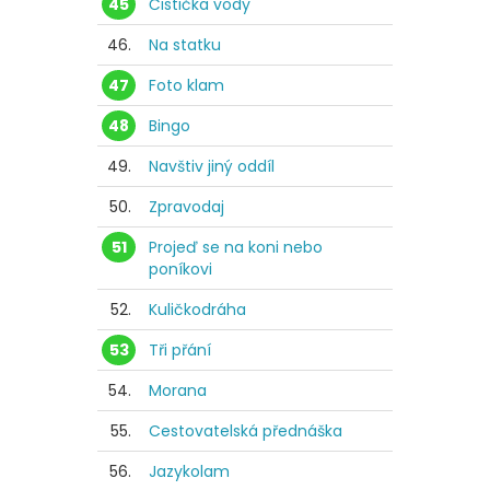
45
Čistička vody
46.
Na statku
47
Foto klam
48
Bingo
49.
Navštiv jiný oddíl
50.
Zpravodaj
51
Projeď se na koni nebo
poníkovi
52.
Kuličkodráha
53
Tři přání
54.
Morana
55.
Cestovatelská přednáška
56.
Jazykolam