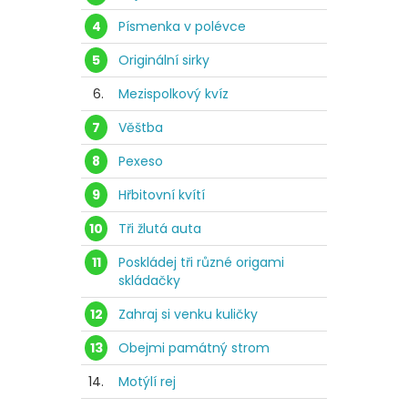
4
Písmenka v polévce
5
Originální sirky
6.
Mezispolkový kvíz
7
Věštba
8
Pexeso
9
Hřbitovní kvítí
10
Tři žlutá auta
11
Poskládej tři různé origami
skládačky
12
Zahraj si venku kuličky
13
Obejmi památný strom
14.
Motýlí rej