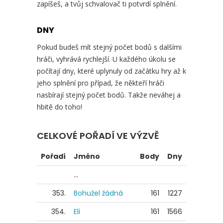
zapíšeš, a tvůj schvalovač ti potvrdí splnění.
DNY
Pokud budeš mít stejný počet bodů s dalšími
hráči, vyhrává rychlejší. U každého úkolu se
počítají dny, které uplynuly od začátku hry až k
jeho splnění pro případ, že někteří hráči
nasbírají stejný počet bodů. Takže neváhej a
hbitě do toho!
CELKOVÉ POŘADÍ VE VÝZVĚ
Pořadí
Jméno
Body
Dny
...
353.
Bohužel žádná
161
1227
354.
Eli
161
1566