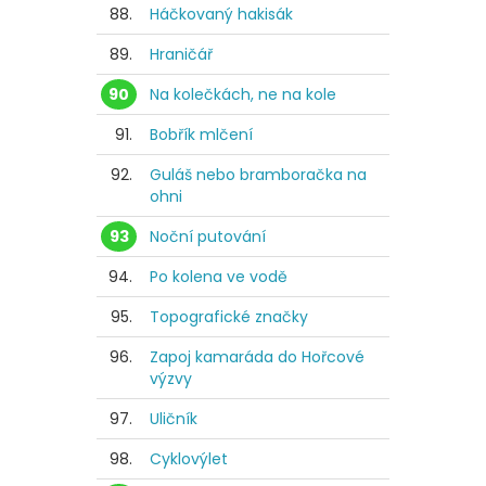
88.
Háčkovaný hakisák
89.
Hraničář
90
Na kolečkách, ne na kole
91.
Bobřík mlčení
92.
Guláš nebo bramboračka na
ohni
93
Noční putování
94.
Po kolena ve vodě
95.
Topografické značky
96.
Zapoj kamaráda do Hořcové
výzvy
97.
Uličník
98.
Cyklovýlet