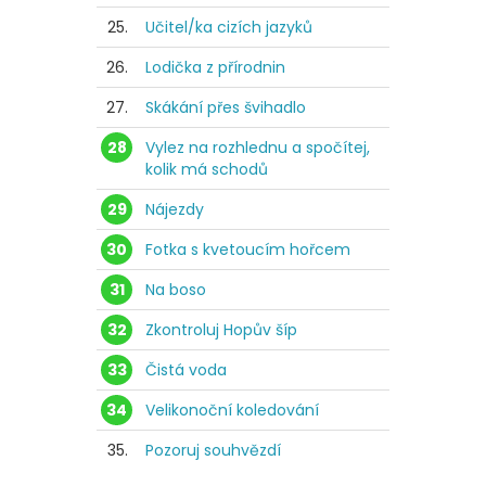
25.
Učitel/ka cizích jazyků
26.
Lodička z přírodnin
27.
Skákání přes švihadlo
28
Vylez na rozhlednu a spočítej,
kolik má schodů
29
Nájezdy
30
Fotka s kvetoucím hořcem
31
Na boso
32
Zkontroluj Hopův šíp
33
Čistá voda
34
Velikonoční koledování
35.
Pozoruj souhvězdí