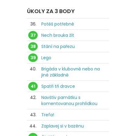
ÚKOLY ZA 3 BODY
36.
Potěš potřebné
37
Nech brouka žít
38
Stání na pařezu
39
Lego
40.
Brigáda v klubovně nebo na
jiné základně
41
Spatři tři dravce
42.
Navštiv památku s
komentovanou prohlídkou
43.
Trefa!
44.
Zaplavej si v bazénu