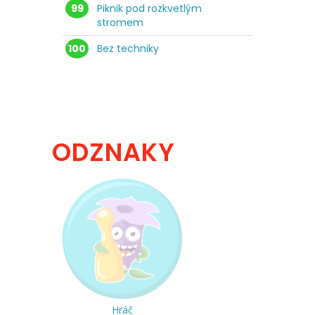
99
Piknik pod rozkvetlým
stromem
100
Bez techniky
ODZNAKY
Hráč