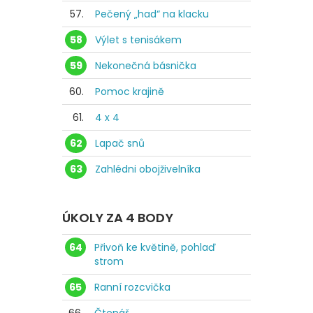
57.
Pečený „had“ na klacku
58
Výlet s tenisákem
59
Nekonečná básnička
60.
Pomoc krajině
61.
4 x 4
62
Lapač snů
63
Zahlédni obojživelníka
ÚKOLY ZA 4 BODY
64
Přivoň ke květině, pohlaď
strom
65
Ranní rozcvička