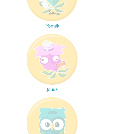
Písmák
Jouda