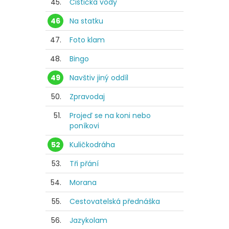
45.
Čistička vody
46
Na statku
47.
Foto klam
48.
Bingo
49
Navštiv jiný oddíl
50.
Zpravodaj
51.
Projeď se na koni nebo
poníkovi
52
Kuličkodráha
53.
Tři přání
54.
Morana
55.
Cestovatelská přednáška
56.
Jazykolam