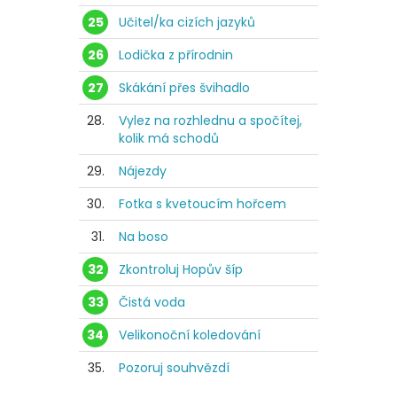
25
Učitel/ka cizích jazyků
26
Lodička z přírodnin
27
Skákání přes švihadlo
28.
Vylez na rozhlednu a spočítej,
kolik má schodů
29.
Nájezdy
30.
Fotka s kvetoucím hořcem
31.
Na boso
32
Zkontroluj Hopův šíp
33
Čistá voda
34
Velikonoční koledování
35.
Pozoruj souhvězdí