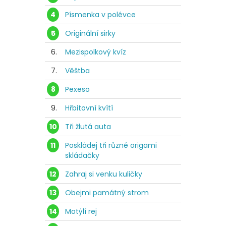
4
Písmenka v polévce
5
Originální sirky
6.
Mezispolkový kvíz
7.
Věštba
8
Pexeso
9.
Hřbitovní kvítí
10
Tři žlutá auta
11
Poskládej tři různé origami
skládačky
12
Zahraj si venku kuličky
13
Obejmi památný strom
14
Motýlí rej