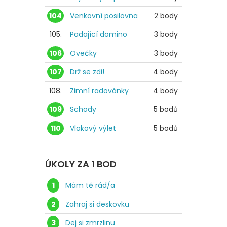
104
Venkovní posilovna
2 body
105.
Padající domino
3 body
106
Ovečky
3 body
107
Drž se zdi!
4 body
108.
Zimní radovánky
4 body
109
Schody
5 bodů
110
Vlakový výlet
5 bodů
ÚKOLY ZA 1 BOD
1
Mám tě rád/a
2
Zahraj si deskovku
3
Dej si zmrzlinu