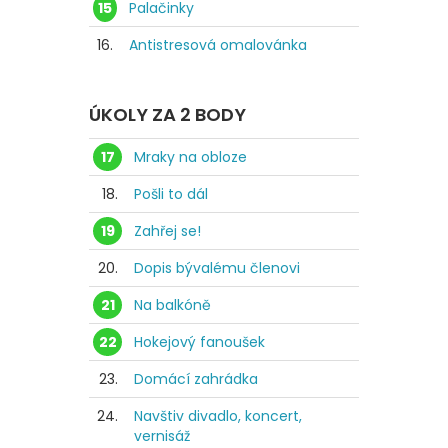
15
Palačinky
16.
Antistresová omalovánka
ÚKOLY ZA 2 BODY
17
Mraky na obloze
18.
Pošli to dál
19
Zahřej se!
20.
Dopis bývalému členovi
21
Na balkóně
22
Hokejový fanoušek
23.
Domácí zahrádka
24.
Navštiv divadlo, koncert,
vernisáž