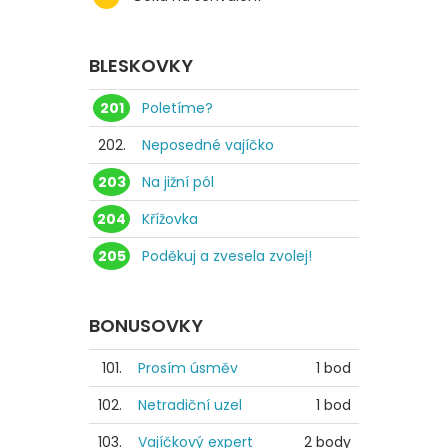
BLESKOVKY
201
Poletíme?
202.
Neposedné vajíčko
203
Na jižní pól
204
Křížovka
205
Poděkuj a zvesela zvolej!
BONUSOVKY
101.
Prosím úsměv
1 bod
102.
Netradiční uzel
1 bod
103.
Vajíčkový expert
2 body