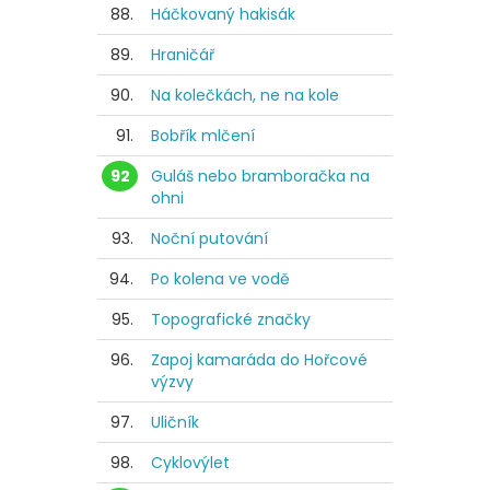
88.
Háčkovaný hakisák
89.
Hraničář
90.
Na kolečkách, ne na kole
91.
Bobřík mlčení
92
Guláš nebo bramboračka na
ohni
93.
Noční putování
94.
Po kolena ve vodě
95.
Topografické značky
96.
Zapoj kamaráda do Hořcové
výzvy
97.
Uličník
98.
Cyklovýlet