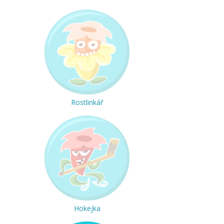
Rostlinkář
Hokejka