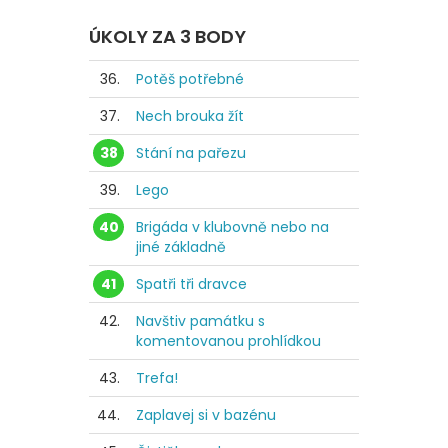
ÚKOLY ZA 3 BODY
36.
Potěš potřebné
37.
Nech brouka žít
38
Stání na pařezu
39.
Lego
40
Brigáda v klubovně nebo na
jiné základně
41
Spatři tři dravce
42.
Navštiv památku s
komentovanou prohlídkou
43.
Trefa!
44.
Zaplavej si v bazénu