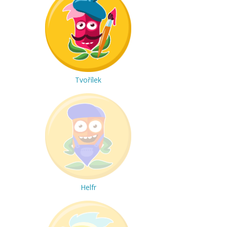
Tvořílek
Helfr