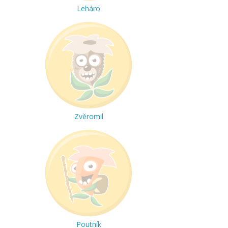
Leháro
Zvěromil
Poutník