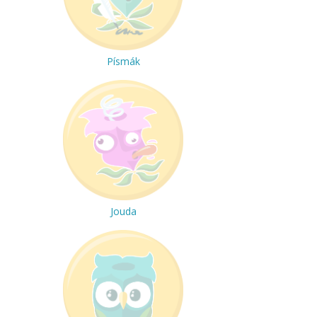
Písmák
Jouda