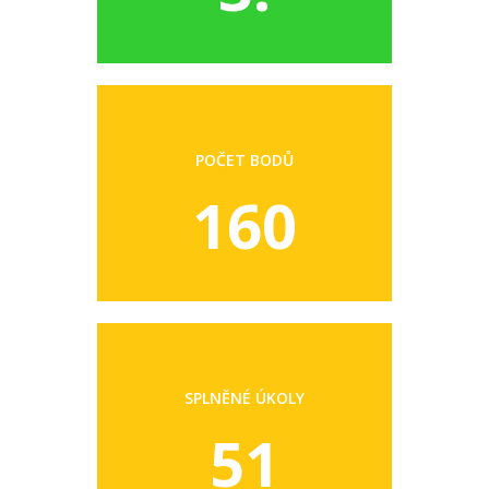
POČET BODŮ
160
SPLNĚNÉ ÚKOLY
51