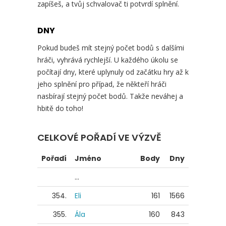
zapíšeš, a tvůj schvalovač ti potvrdí splnění.
DNY
Pokud budeš mít stejný počet bodů s dalšími
hráči, vyhrává rychlejší. U každého úkolu se
počítají dny, které uplynuly od začátku hry až k
jeho splnění pro případ, že někteří hráči
nasbírají stejný počet bodů. Takže neváhej a
hbitě do toho!
CELKOVÉ POŘADÍ VE VÝZVĚ
Pořadí
Jméno
Body
Dny
...
354.
Eli
161
1566
355.
Ála
160
843