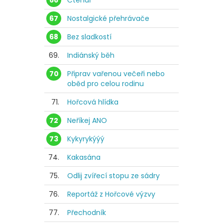
66
Čtenář
67
Nostalgické přehrávače
68
Bez sladkostí
69.
Indiánský běh
70
Připrav vařenou večeři nebo
oběd pro celou rodinu
71.
Hořcová hlídka
72
Neříkej ANO
73
Kykyrykýýý
74.
Kakasána
75.
Odlij zvířecí stopu ze sádry
76.
Reportáž z Hořcové výzvy
77.
Přechodník