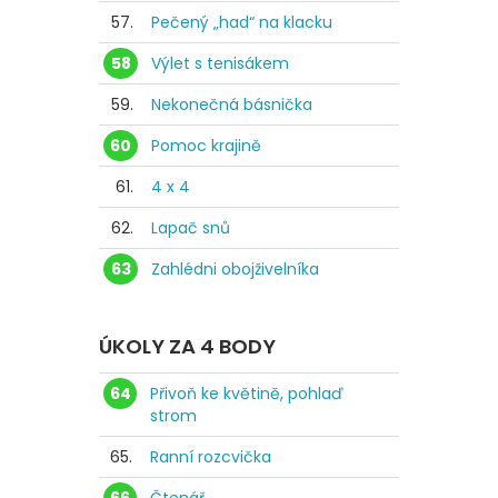
57.
Pečený „had“ na klacku
58
Výlet s tenisákem
59.
Nekonečná básnička
60
Pomoc krajině
61.
4 x 4
62.
Lapač snů
63
Zahlédni obojživelníka
ÚKOLY ZA 4 BODY
64
Přivoň ke květině, pohlaď
strom
65.
Ranní rozcvička