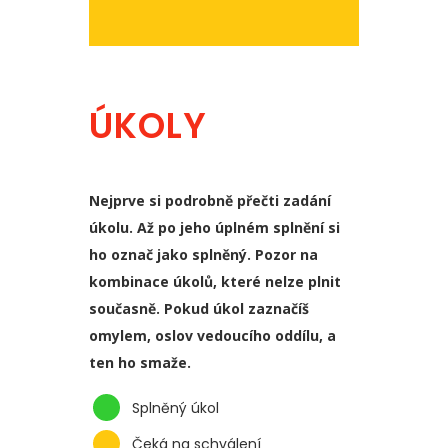
ÚKOLY
Nejprve si podrobně přečti zadání
úkolu. Až po jeho úplném splnění si
ho označ jako splněný. Pozor na
kombinace úkolů, které nelze plnit
současně. Pokud úkol zaznačíš
omylem, oslov vedoucího oddílu, a
ten ho smaže.
Splněný úkol
Čeká na schválení