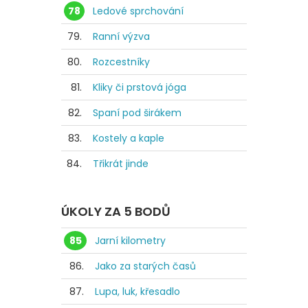
78
Ledové sprchování
79.
Ranní výzva
80.
Rozcestníky
81.
Kliky či prstová jóga
82.
Spaní pod širákem
83.
Kostely a kaple
84.
Třikrát jinde
ÚKOLY ZA 5 BODŮ
85
Jarní kilometry
86.
Jako za starých časů
87.
Lupa, luk, křesadlo