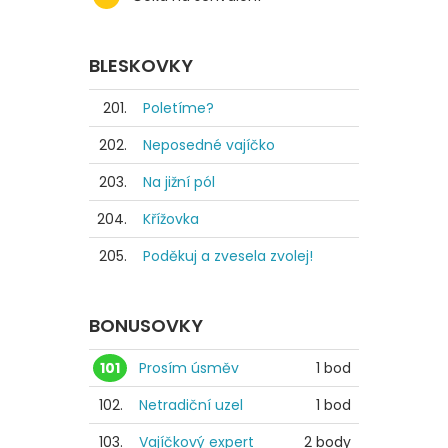
BLESKOVKY
201.
Poletíme?
202.
Neposedné vajíčko
203.
Na jižní pól
204.
Křížovka
205.
Poděkuj a zvesela zvolej!
BONUSOVKY
101
Prosím úsměv
1 bod
102.
Netradiční uzel
1 bod
103.
Vajíčkový expert
2 body