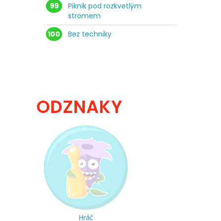
99
Piknik pod rozkvetlým
stromem
100
Bez techniky
ODZNAKY
Hráč