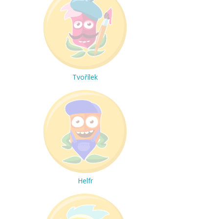
Tvořílek
Helfr