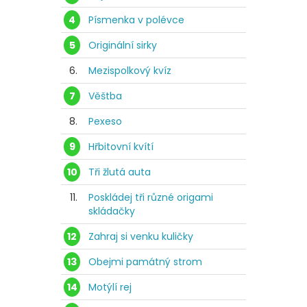
4
Písmenka v polévce
5
Originální sirky
6.
Mezispolkový kvíz
7
Věštba
8.
Pexeso
9
Hřbitovní kvítí
10
Tři žlutá auta
11.
Poskládej tři různé origami
skládačky
12
Zahraj si venku kuličky
13
Obejmi památný strom
14
Motýlí rej