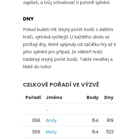
zapíšeš, a tvůj schvalovač ti potvrdí splnění.
DNY
Pokud budeš mít stejný počet bodů s dalšími
hráči, vyhrává rychlejší. U každého úkolu se
počítají dny, které uplynuly od začátku hry až k
jeho splnění pro případ, že někteří hráči
nasbírají stejný počet bodů. Takže neváhej a
hbitě do toho!
CELKOVÉ POŘADÍ VE VÝZVĚ
Pořadí
Jméno
Body
Dny
...
368.
Andy
154
819
369.
Maty
154
1123