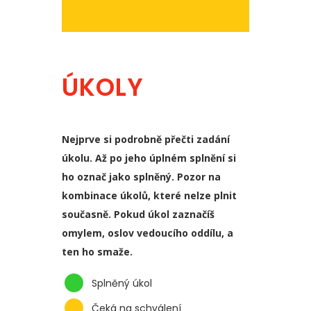
ÚKOLY
Nejprve si podrobně přečti zadání
úkolu. Až po jeho úplném splnění si
ho označ jako splněný. Pozor na
kombinace úkolů, které nelze plnit
současně. Pokud úkol zaznačíš
omylem, oslov vedoucího oddílu, a
ten ho smaže.
Splněný úkol
Čeká na schválení