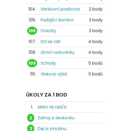
104.
Venkovní posilovna
2 body
105.
Padající domino
3 body
106
Ovečky
3 body
107.
Drž se zdi!
4 body
108.
Zimní radovánky
4 body
109
Schody
5 bodů
110.
Vlakový výlet
5 bodů
ÚKOLY ZA 1 BOD
1.
Mám tě rád/a
2
Zahraj si deskovku
3
Dej si zmrzlinu