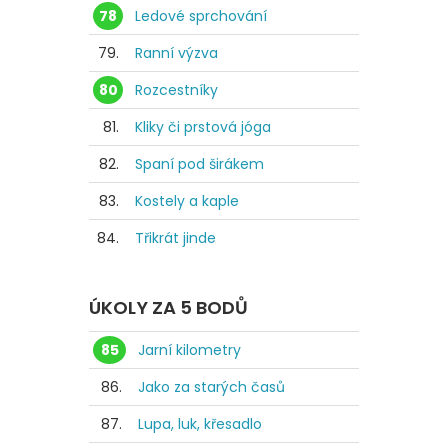
78
Ledové sprchování
79.
Ranní výzva
80
Rozcestníky
81.
Kliky či prstová jóga
82.
Spaní pod širákem
83.
Kostely a kaple
84.
Třikrát jinde
ÚKOLY ZA 5 BODŮ
85
Jarní kilometry
86.
Jako za starých časů
87.
Lupa, luk, křesadlo