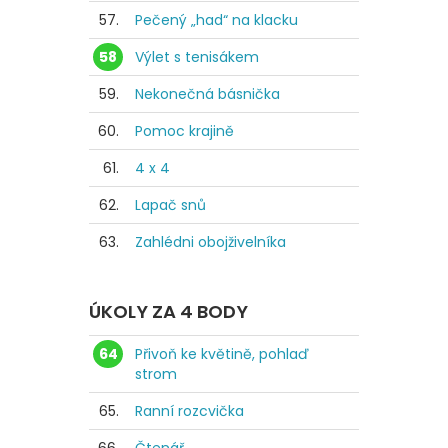
57.
Pečený „had“ na klacku
58
Výlet s tenisákem
59.
Nekonečná básnička
60.
Pomoc krajině
61.
4 x 4
62.
Lapač snů
63.
Zahlédni obojživelníka
ÚKOLY ZA 4 BODY
64
Přivoň ke květině, pohlaď
strom
65.
Ranní rozcvička