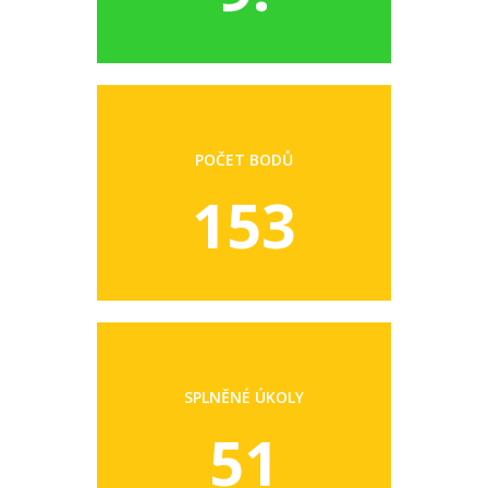
POČET BODŮ
153
SPLNĚNÉ ÚKOLY
51