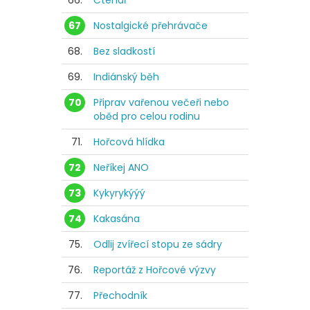
66.
Čtenář
67
Nostalgické přehrávače
68.
Bez sladkostí
69.
Indiánský běh
70
Připrav vařenou večeři nebo
oběd pro celou rodinu
71.
Hořcová hlídka
72
Neříkej ANO
73
Kykyrykýýý
74
Kakasána
75.
Odlij zvířecí stopu ze sádry
76.
Reportáž z Hořcové výzvy
77.
Přechodník