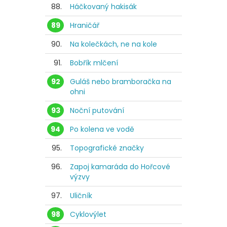
88.
Háčkovaný hakisák
89
Hraničář
90.
Na kolečkách, ne na kole
91.
Bobřík mlčení
92
Guláš nebo bramboračka na
ohni
93
Noční putování
94
Po kolena ve vodě
95.
Topografické značky
96.
Zapoj kamaráda do Hořcové
výzvy
97.
Uličník
98
Cyklovýlet