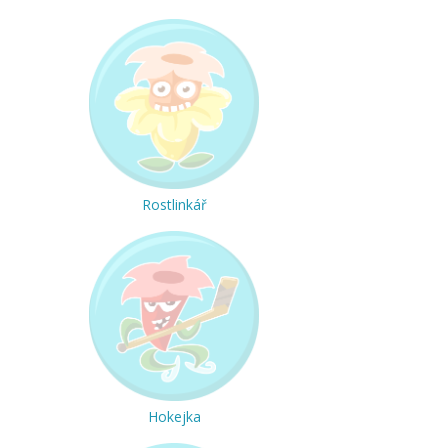
Rostlinkář
Hokejka