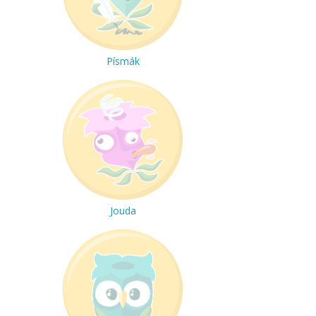
Písmák
Jouda