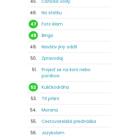
45.
Čistička vody
46.
Na statku
47
Foto klam
48
Bingo
49.
Navštiv jiný oddíl
50.
Zpravodaj
51.
Projeď se na koni nebo
poníkovi
52
Kuličkodráha
53.
Tři přání
54.
Morana
55.
Cestovatelská přednáška
56.
Jazykolam