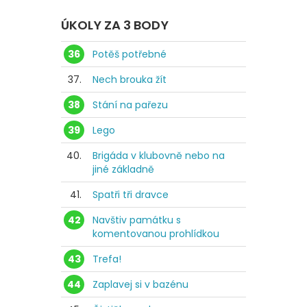
ÚKOLY ZA 3 BODY
36
Potěš potřebné
37.
Nech brouka žít
38
Stání na pařezu
39
Lego
40.
Brigáda v klubovně nebo na
jiné základně
41.
Spatři tři dravce
42
Navštiv památku s
komentovanou prohlídkou
43
Trefa!
44
Zaplavej si v bazénu