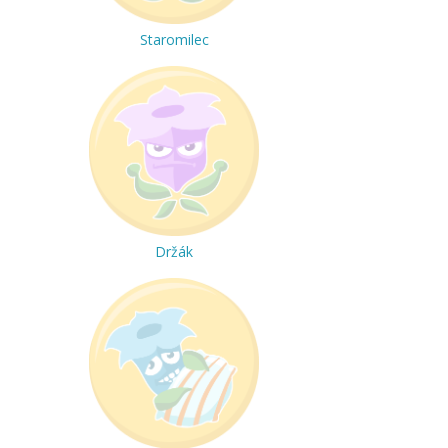
Staromilec
Držák