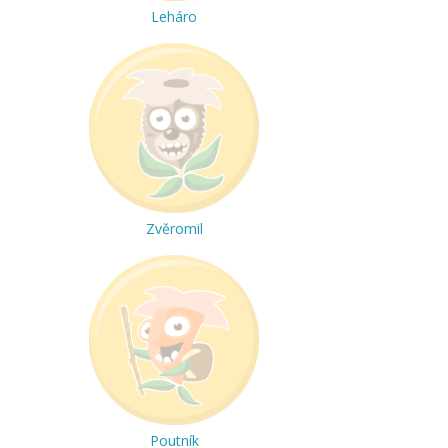
Leháro
Zvěromil
Poutník