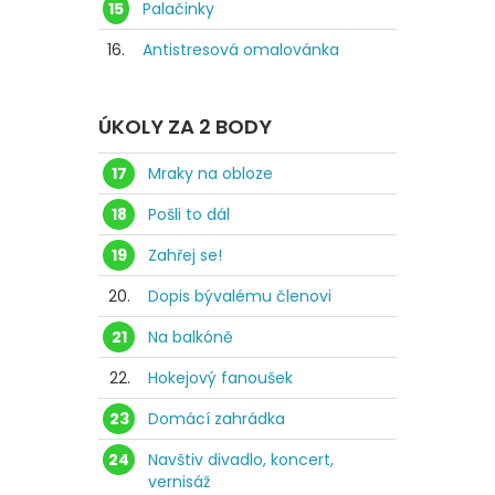
15
Palačinky
16.
Antistresová omalovánka
ÚKOLY ZA 2 BODY
17
Mraky na obloze
18
Pošli to dál
19
Zahřej se!
20.
Dopis bývalému členovi
21
Na balkóně
22.
Hokejový fanoušek
23
Domácí zahrádka
24
Navštiv divadlo, koncert,
vernisáž