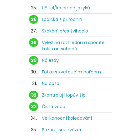
25.
Učitel/ka cizích jazyků
26
Lodička z přírodnin
27.
Skákání přes švihadlo
28
Vylez na rozhlednu a spočítej,
kolik má schodů
29
Nájezdy
30.
Fotka s kvetoucím hořcem
31.
Na boso
32
Zkontroluj Hopův šíp
33
Čistá voda
34.
Velikonoční koledování
35.
Pozoruj souhvězdí