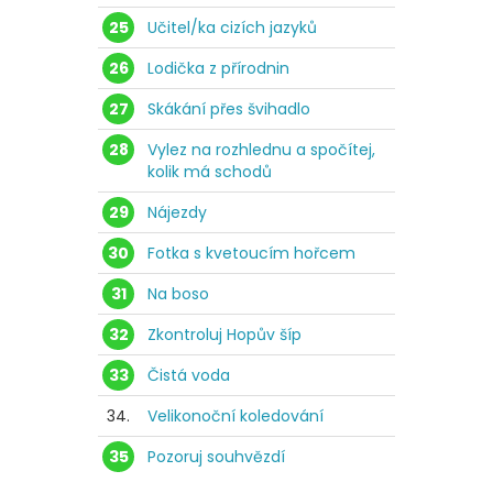
25
Učitel/ka cizích jazyků
26
Lodička z přírodnin
27
Skákání přes švihadlo
28
Vylez na rozhlednu a spočítej,
kolik má schodů
29
Nájezdy
30
Fotka s kvetoucím hořcem
31
Na boso
32
Zkontroluj Hopův šíp
33
Čistá voda
34.
Velikonoční koledování
35
Pozoruj souhvězdí