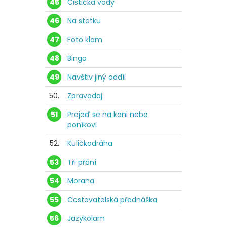
45
Čistička vody
46
Na statku
47
Foto klam
48
Bingo
49
Navštiv jiný oddíl
50.
Zpravodaj
51
Projeď se na koni nebo
poníkovi
52.
Kuličkodráha
53
Tři přání
54
Morana
55
Cestovatelská přednáška
56
Jazykolam