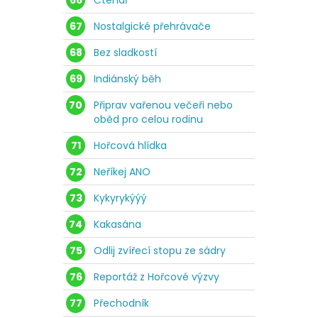
66
Čtenář
67
Nostalgické přehrávače
68
Bez sladkostí
69
Indiánský běh
70
Připrav vařenou večeři nebo
oběd pro celou rodinu
71
Hořcová hlídka
72
Neříkej ANO
73
Kykyrykýýý
74
Kakasána
75
Odlij zvířecí stopu ze sádry
76
Reportáž z Hořcové výzvy
77
Přechodník