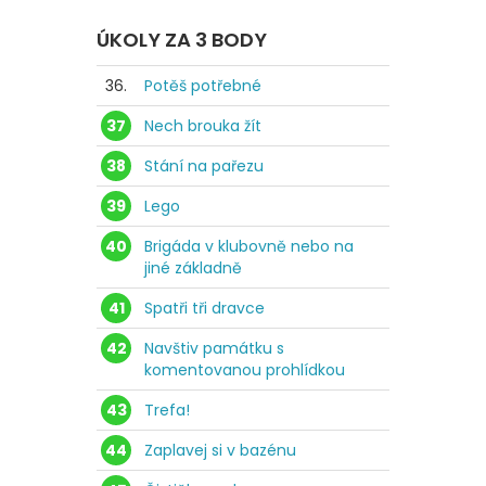
ÚKOLY ZA 3 BODY
36.
Potěš potřebné
37
Nech brouka žít
38
Stání na pařezu
39
Lego
40
Brigáda v klubovně nebo na
jiné základně
41
Spatři tři dravce
42
Navštiv památku s
komentovanou prohlídkou
43
Trefa!
44
Zaplavej si v bazénu