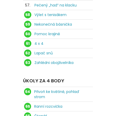
57.
Pečený „had“ na klacku
58
Výlet s tenisákem
59
Nekonečná básnička
60
Pomoc krajině
61
4 x 4
62
Lapač snů
63
Zahlédni obojživelníka
ÚKOLY ZA 4 BODY
64
Přivoň ke květině, pohlaď
strom
65
Ranní rozcvička