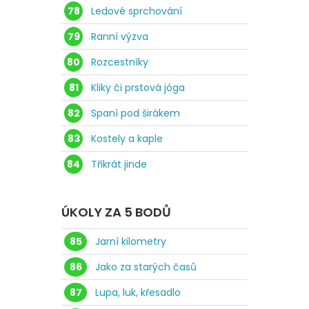
78
Ledové sprchování
79
Ranní výzva
80
Rozcestníky
81
Kliky či prstová jóga
82
Spaní pod širákem
83
Kostely a kaple
84
Třikrát jinde
ÚKOLY ZA 5 BODŮ
85
Jarní kilometry
86
Jako za starých časů
87
Lupa, luk, křesadlo