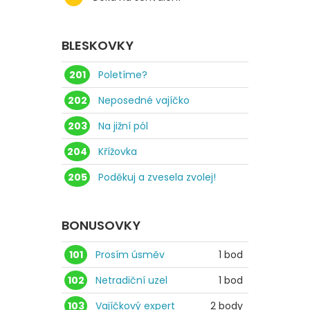
BLESKOVKY
201
Poletíme?
202
Neposedné vajíčko
203
Na jižní pól
204
Křížovka
205
Poděkuj a zvesela zvolej!
BONUSOVKY
101
Prosím úsměv
1 bod
102
Netradiční uzel
1 bod
103
Vajíčkový expert
2 body