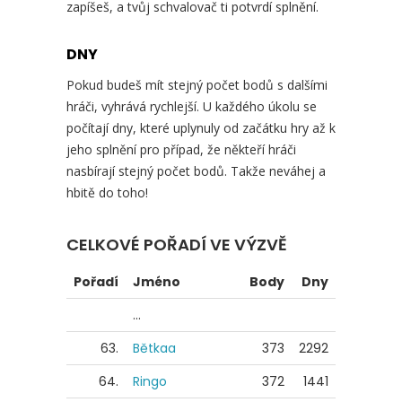
zapíšeš, a tvůj schvalovač ti potvrdí splnění.
DNY
Pokud budeš mít stejný počet bodů s dalšími
hráči, vyhrává rychlejší. U každého úkolu se
počítají dny, které uplynuly od začátku hry až k
jeho splnění pro případ, že někteří hráči
nasbírají stejný počet bodů. Takže neváhej a
hbitě do toho!
CELKOVÉ POŘADÍ VE VÝZVĚ
Pořadí
Jméno
Body
Dny
...
63.
Bětkaa
373
2292
64.
Ringo
372
1441