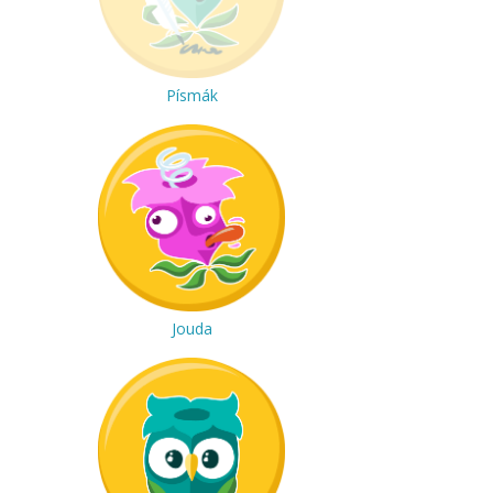
Písmák
Jouda