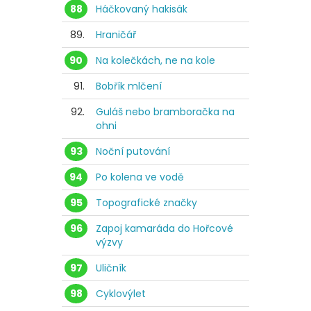
88
Háčkovaný hakisák
89.
Hraničář
90
Na kolečkách, ne na kole
91.
Bobřík mlčení
92.
Guláš nebo bramboračka na
ohni
93
Noční putování
94
Po kolena ve vodě
95
Topografické značky
96
Zapoj kamaráda do Hořcové
výzvy
97
Uličník
98
Cyklovýlet