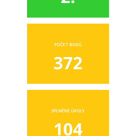
POČET BODŮ
372
SPLNĚNÉ ÚKOLY
104