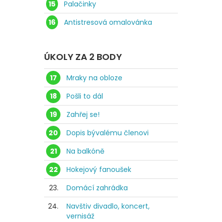
15
Palačinky
16
Antistresová omalovánka
ÚKOLY ZA 2 BODY
17
Mraky na obloze
18
Pošli to dál
19
Zahřej se!
20
Dopis bývalému členovi
21
Na balkóně
22
Hokejový fanoušek
23.
Domácí zahrádka
24.
Navštiv divadlo, koncert,
vernisáž