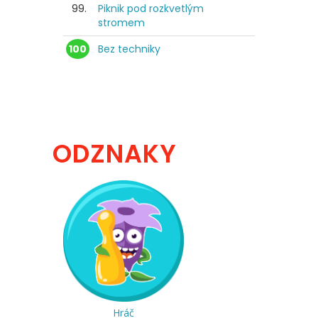
99.
Piknik pod rozkvetlým
stromem
100
Bez techniky
ODZNAKY
Hráč