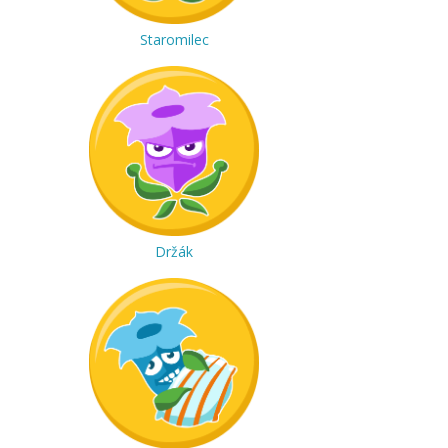
Staromilec
Držák