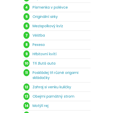
4
Písmenka v polévce
5
Originální sirky
6
Mezispolkový kvíz
7
Věštba
8
Pexeso
9
Hřbitovní kvítí
10
Tři žlutá auta
11
Poskládej tři různé origami
skládačky
12
Zahraj si venku kuličky
13
Obejmi památný strom
14
Motýlí rej