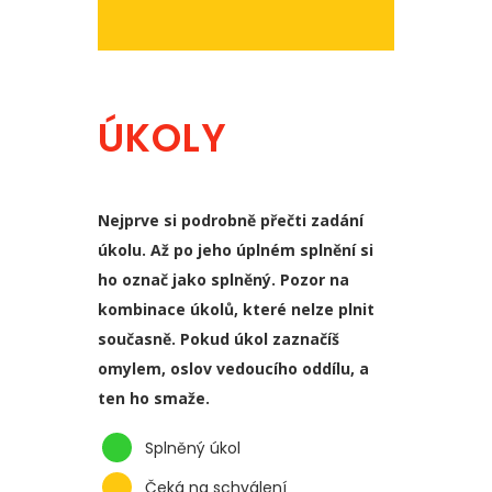
ÚKOLY
Nejprve si podrobně přečti zadání
úkolu. Až po jeho úplném splnění si
ho označ jako splněný. Pozor na
kombinace úkolů, které nelze plnit
současně. Pokud úkol zaznačíš
omylem, oslov vedoucího oddílu, a
ten ho smaže.
Splněný úkol
Čeká na schválení