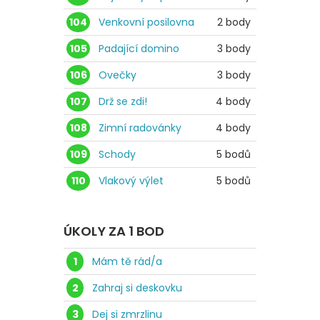
104
Venkovní posilovna
2 body
105
Padající domino
3 body
106
Ovečky
3 body
107
Drž se zdi!
4 body
108
Zimní radovánky
4 body
109
Schody
5 bodů
110
Vlakový výlet
5 bodů
ÚKOLY ZA 1 BOD
1
Mám tě rád/a
2
Zahraj si deskovku
3
Dej si zmrzlinu