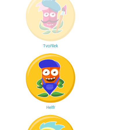
Tvořílek
Helfr