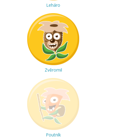
Leháro
Zvěromil
Poutník