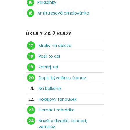
15
Palačinky
16
Antistresová omalovánka
ÚKOLY ZA 2 BODY
17
Mraky na obloze
18
Pošli to dál
19
Zahřej se!
20
Dopis bývalému členovi
21.
Na balkóně
22.
Hokejový fanoušek
23
Domácí zahrádka
24
Navštiv divadlo, koncert,
vernisáž