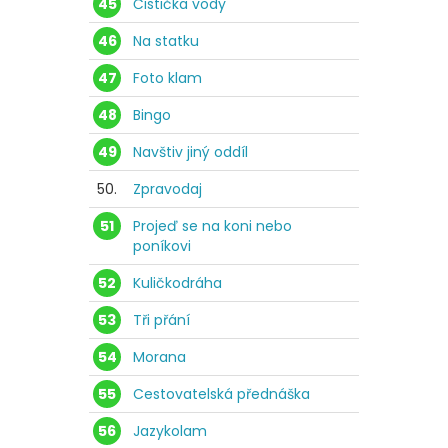
45
Čistička vody
46
Na statku
47
Foto klam
48
Bingo
49
Navštiv jiný oddíl
50.
Zpravodaj
51
Projeď se na koni nebo
poníkovi
52
Kuličkodráha
53
Tři přání
54
Morana
55
Cestovatelská přednáška
56
Jazykolam