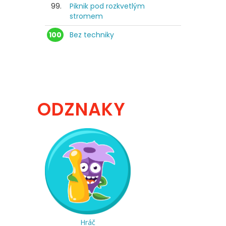
99.
Piknik pod rozkvetlým
stromem
100
Bez techniky
ODZNAKY
Hráč