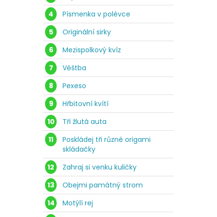
4
Písmenka v polévce
5
Originální sirky
6
Mezispolkový kvíz
7
Věštba
8
Pexeso
9
Hřbitovní kvítí
10
Tři žlutá auta
11
Poskládej tři různé origami
skládačky
12
Zahraj si venku kuličky
13
Obejmi památný strom
14
Motýlí rej