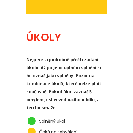
ÚKOLY
Nejprve si podrobně přečti zadání
úkolu. Až po jeho úplném splnění si
ho označ jako splněný. Pozor na
kombinace úkolů, které nelze plnit
současně. Pokud úkol zaznačíš
omylem, oslov vedoucího oddílu, a
ten ho smaže.
Splněný úkol
Čeká na schválení