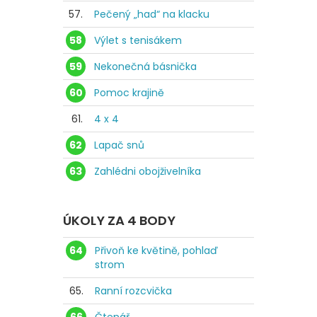
57.
Pečený „had“ na klacku
58
Výlet s tenisákem
59
Nekonečná básnička
60
Pomoc krajině
61.
4 x 4
62
Lapač snů
63
Zahlédni obojživelníka
ÚKOLY ZA 4 BODY
64
Přivoň ke květině, pohlaď
strom
65.
Ranní rozcvička