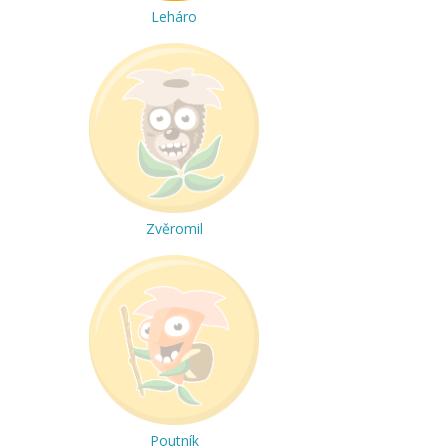
Leháro
Zvěromil
Poutník