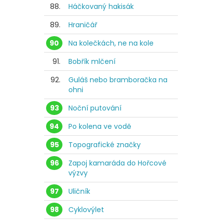
88.
Háčkovaný hakisák
89.
Hraničář
90
Na kolečkách, ne na kole
91.
Bobřík mlčení
92.
Guláš nebo bramboračka na
ohni
93
Noční putování
94
Po kolena ve vodě
95
Topografické značky
96
Zapoj kamaráda do Hořcové
výzvy
97
Uličník
98
Cyklovýlet