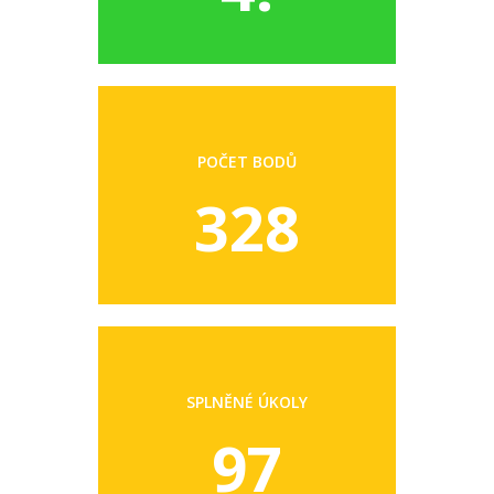
POČET BODŮ
328
SPLNĚNÉ ÚKOLY
97