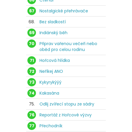
66
Čtenář
67
Nostalgické přehrávače
68.
Bez sladkostí
69
Indiánský běh
70
Připrav vařenou večeři nebo
oběd pro celou rodinu
71
Hořcová hlídka
72
Neříkej ANO
73
Kykyrykýýý
74
Kakasána
75.
Odlij zvířecí stopu ze sádry
76
Reportáž z Hořcové výzvy
77
Přechodník