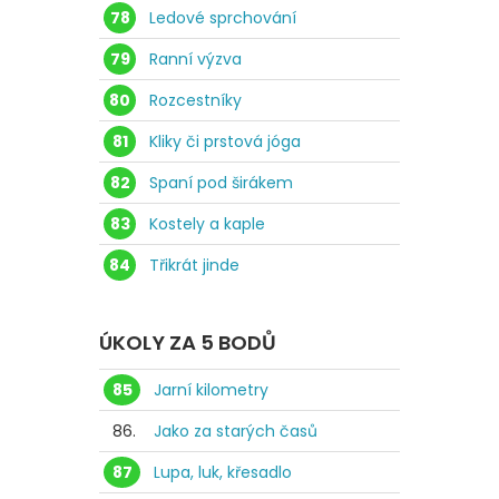
78
Ledové sprchování
79
Ranní výzva
80
Rozcestníky
81
Kliky či prstová jóga
82
Spaní pod širákem
83
Kostely a kaple
84
Třikrát jinde
ÚKOLY ZA 5 BODŮ
85
Jarní kilometry
86.
Jako za starých časů
87
Lupa, luk, křesadlo