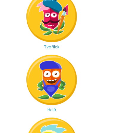
Tvořílek
Helfr