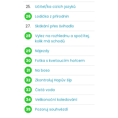
25.
Učitel/ka cizích jazyků
26
Lodička z přírodnin
27.
Skákání přes švihadlo
28
Vylez na rozhlednu a spočítej,
kolik má schodů
29
Nájezdy
30
Fotka s kvetoucím hořcem
31
Na boso
32
Zkontroluj Hopův šíp
33
Čistá voda
34
Velikonoční koledování
35
Pozoruj souhvězdí