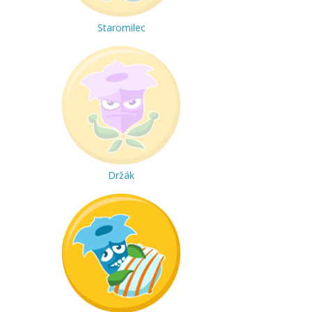
Staromilec
Držák