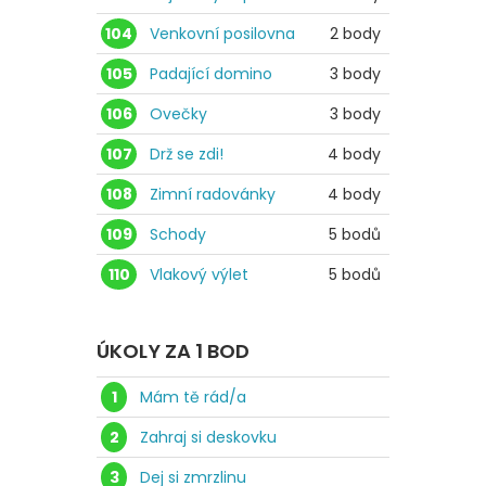
104
Venkovní posilovna
2 body
105
Padající domino
3 body
106
Ovečky
3 body
107
Drž se zdi!
4 body
108
Zimní radovánky
4 body
109
Schody
5 bodů
110
Vlakový výlet
5 bodů
ÚKOLY ZA 1 BOD
1
Mám tě rád/a
2
Zahraj si deskovku
3
Dej si zmrzlinu