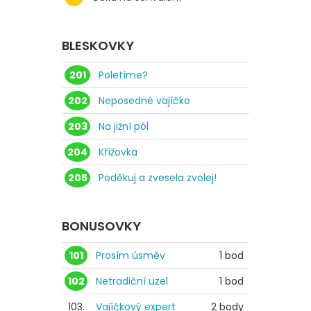
BLESKOVKY
201
Poletíme?
202
Neposedné vajíčko
203
Na jižní pól
204
Křížovka
205
Poděkuj a zvesela zvolej!
BONUSOVKY
101
Prosím úsměv
1 bod
102
Netradiční uzel
1 bod
103.
Vajíčkový expert
2 body