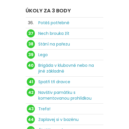
ÚKOLY ZA 3 BODY
36.
Potěš potřebné
37
Nech brouka žít
38
Stání na pařezu
39
Lego
40
Brigáda v klubovně nebo na
jiné základně
41
Spatři tři dravce
42
Navštiv památku s
komentovanou prohlídkou
43
Trefa!
44
Zaplavej si v bazénu