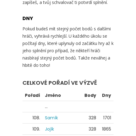
zapíšeš, a tvůj schvalovač ti potvrdí splnění.
DNY
Pokud budeš mít stejný počet bodů s dalšími
hráči, vyhrává rychlejší. U každého úkolu se
počítají dny, které uplynuly od začátku hry až k
jeho splnění pro případ, že někteří hráči
nasbírají stejný počet bodů. Takže neváhej a
hbitě do toho!
CELKOVÉ POŘADÍ VE VÝZVĚ
Pořadí
Jméno
Body
Dny
...
108.
Samík
328
1701
109.
Jojík
328
1865