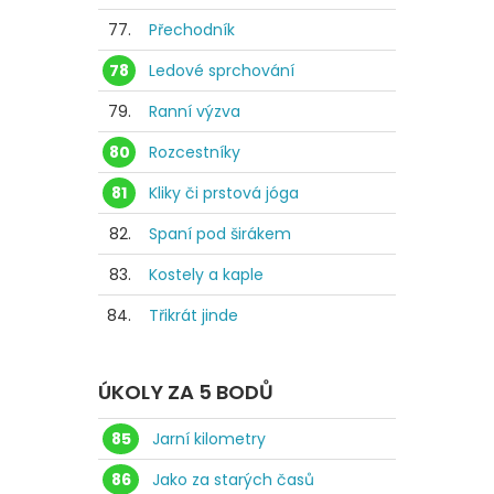
77.
Přechodník
78
Ledové sprchování
79.
Ranní výzva
80
Rozcestníky
81
Kliky či prstová jóga
82.
Spaní pod širákem
83.
Kostely a kaple
84.
Třikrát jinde
ÚKOLY ZA 5 BODŮ
85
Jarní kilometry
86
Jako za starých časů