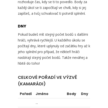
rozhoduje čas, kdy se ti to povedlo. Body za
každý úkol se ti započítají ve chvíli, kdy si jej
zapíšeš, a tvůj schvalovač ti potvrdí splnění.
DNY
Pokud budeš mít stejný počet bodů s dalšími
hráči, vyhrává rychlejší. U každého úkolu se
počítají dny, které uplynuly od začátku hry až k
jeho splnění pro případ, že někteří hráči
nasbírají stejný počet bodů. Takže neváhej a
hbitě do toho!
CELKOVÉ POŘADÍ VE VÝZVĚ
(KAMARÁDI)
Pořadí
Jméno
Body
Dny
...