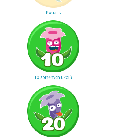
Poutník
10 splněných úkolů