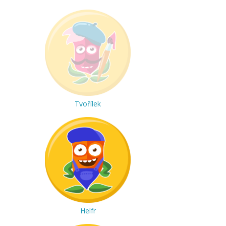
Tvořílek
Helfr