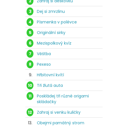
2
Zahraj si deskovku
3
Dej si zmrzlinu
4
Písmenka v polévce
5
Originální sirky
6
Mezispolkový kvíz
7
Věštba
8
Pexeso
9.
Hřbitovní kvítí
10
Tři žlutá auta
11
Poskládej tři různé origami
skládačky
12
Zahraj si venku kuličky
13.
Obejmi památný strom