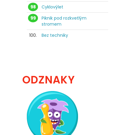
98
Cyklovýlet
99
Piknik pod rozkvetlým
stromem
100.
Bez techniky
ODZNAKY