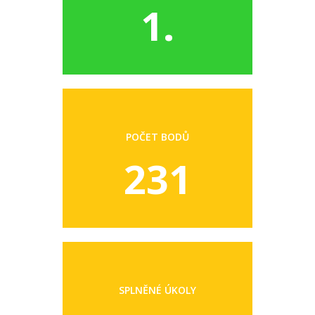
1.
POČET BODŮ
231
SPLNĚNÉ ÚKOLY