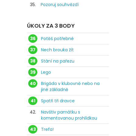
35.
Pozoruj souhvězdí
ÚKOLY ZA 3 BODY
36
Potěš potřebné
37
Nech brouka žít
38
Stání na pařezu
39
Lego
40
Brigáda v klubovně nebo na
jiné základně
41
Spatři tři dravce
42.
Navštiv památku s
komentovanou prohlídkou
43
Trefa!