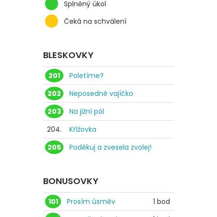
Splněný úkol
Čeká na schválení
BLESKOVKY
201
Poletíme?
202
Neposedné vajíčko
203
Na jižní pól
204.
Křížovka
205
Poděkuj a zvesela zvolej!
BONUSOVKY
101
Prosím úsměv
1 bod