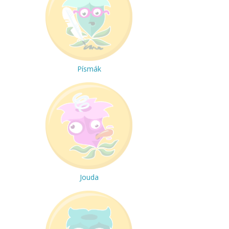
Písmák
Jouda