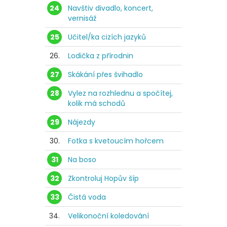
24
Navštiv divadlo, koncert,
vernisáž
25
Učitel/ka cizích jazyků
26.
Lodička z přírodnin
27
Skákání přes švihadlo
28
Vylez na rozhlednu a spočítej,
kolik má schodů
29
Nájezdy
30.
Fotka s kvetoucím hořcem
31
Na boso
32
Zkontroluj Hopův šíp
33
Čistá voda
34.
Velikonoční koledování