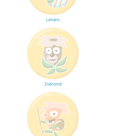
Leháro
Zvěromil