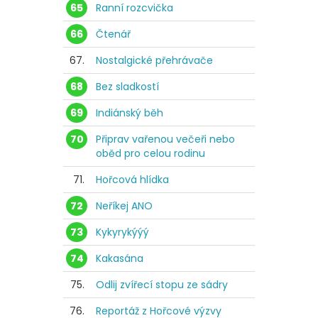
65
Ranní rozcvička
66
Čtenář
67.
Nostalgické přehrávače
68
Bez sladkostí
69
Indiánský běh
70
Připrav vařenou večeři nebo
oběd pro celou rodinu
71.
Hořcová hlídka
72
Neříkej ANO
73
Kykyrykýýý
74
Kakasána
75.
Odlij zvířecí stopu ze sádry
76.
Reportáž z Hořcové výzvy