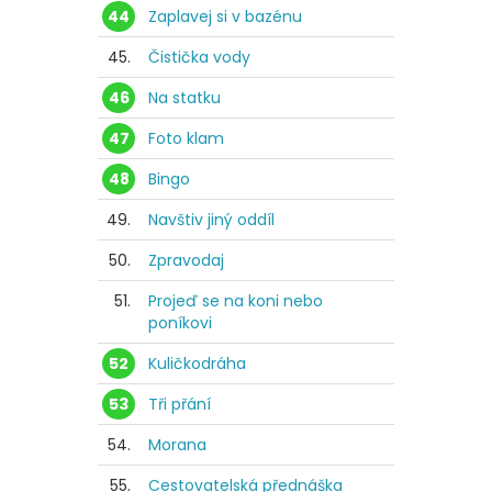
44
Zaplavej si v bazénu
45.
Čistička vody
46
Na statku
47
Foto klam
48
Bingo
49.
Navštiv jiný oddíl
50.
Zpravodaj
51.
Projeď se na koni nebo
poníkovi
52
Kuličkodráha
53
Tři přání
54.
Morana
55.
Cestovatelská přednáška