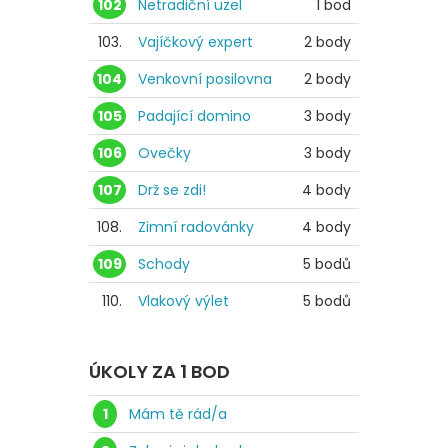
102
Netradiční uzel
1 bod
103.
Vajíčkový expert
2 body
104
Venkovní posilovna
2 body
105
Padající domino
3 body
106
Ovečky
3 body
107
Drž se zdi!
4 body
108.
Zimní radovánky
4 body
109
Schody
5 bodů
110.
Vlakový výlet
5 bodů
ÚKOLY ZA 1 BOD
1
Mám tě rád/a