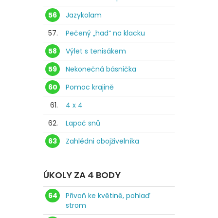
56
Jazykolam
57.
Pečený „had“ na klacku
58
Výlet s tenisákem
59
Nekonečná básnička
60
Pomoc krajině
61.
4 x 4
62.
Lapač snů
63
Zahlédni obojživelníka
ÚKOLY ZA 4 BODY
64
Přivoň ke květině, pohlaď
strom