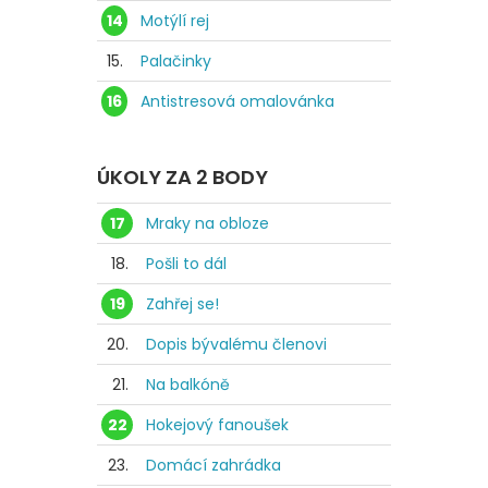
14
Motýlí rej
15.
Palačinky
16
Antistresová omalovánka
ÚKOLY ZA 2 BODY
17
Mraky na obloze
18.
Pošli to dál
19
Zahřej se!
20.
Dopis bývalému členovi
21.
Na balkóně
22
Hokejový fanoušek
23.
Domácí zahrádka