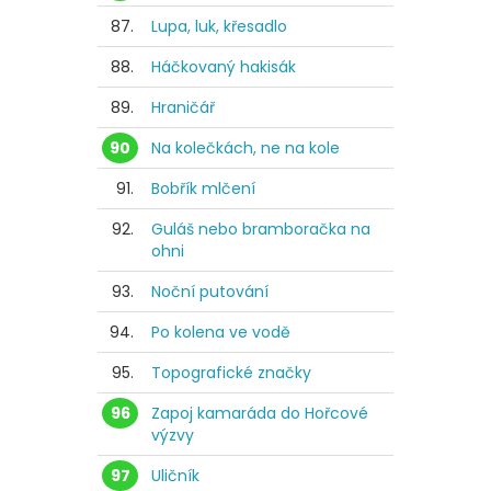
87.
Lupa, luk, křesadlo
88.
Háčkovaný hakisák
89.
Hraničář
90
Na kolečkách, ne na kole
91.
Bobřík mlčení
92.
Guláš nebo bramboračka na
ohni
93.
Noční putování
94.
Po kolena ve vodě
95.
Topografické značky
96
Zapoj kamaráda do Hořcové
výzvy
97
Uličník