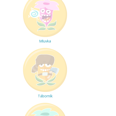
Mluvka
Táborník