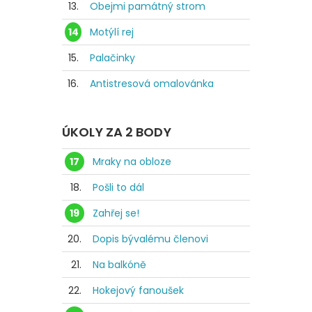
13.
Obejmi památný strom
14
Motýlí rej
15.
Palačinky
16.
Antistresová omalovánka
ÚKOLY ZA 2 BODY
17
Mraky na obloze
18.
Pošli to dál
19
Zahřej se!
20.
Dopis bývalému členovi
21.
Na balkóně
22.
Hokejový fanoušek