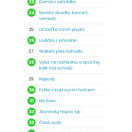
23
Domácí zahrádka
24
Navštiv divadlo, koncert,
vernisáž
25.
Učitel/ka cizích jazyků
26
Lodička z přírodnin
27.
Skákání přes švihadlo
28
Vylez na rozhlednu a spočítej,
kolik má schodů
29.
Nájezdy
30
Fotka s kvetoucím hořcem
31
Na boso
32
Zkontroluj Hopův šíp
33
Čistá voda