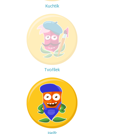
Kuchtík
Tvořílek
Helfr