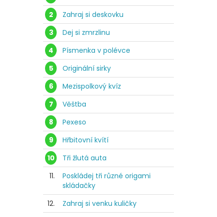
2
Zahraj si deskovku
3
Dej si zmrzlinu
4
Písmenka v polévce
5
Originální sirky
6
Mezispolkový kvíz
7
Věštba
8
Pexeso
9
Hřbitovní kvítí
10
Tři žlutá auta
11.
Poskládej tři různé origami
skládačky
12.
Zahraj si venku kuličky