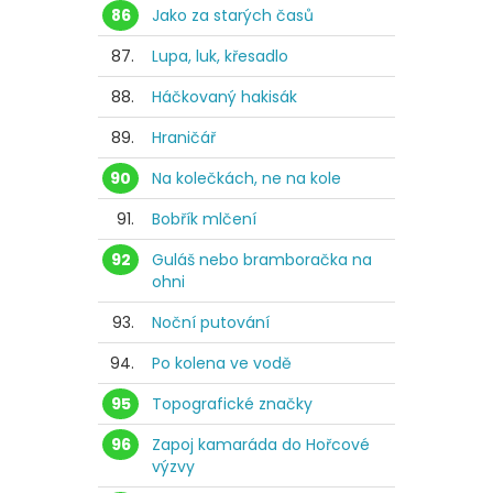
86
Jako za starých časů
87.
Lupa, luk, křesadlo
88.
Háčkovaný hakisák
89.
Hraničář
90
Na kolečkách, ne na kole
91.
Bobřík mlčení
92
Guláš nebo bramboračka na
ohni
93.
Noční putování
94.
Po kolena ve vodě
95
Topografické značky
96
Zapoj kamaráda do Hořcové
výzvy