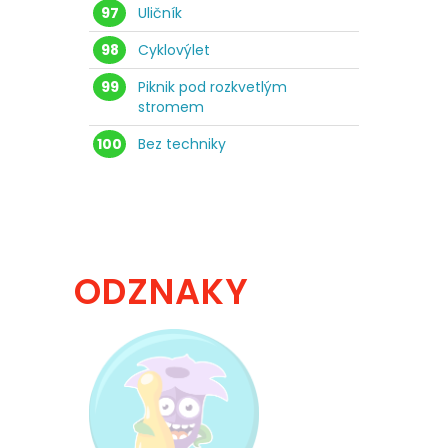
97
Uličník
98
Cyklovýlet
99
Piknik pod rozkvetlým
stromem
100
Bez techniky
ODZNAKY