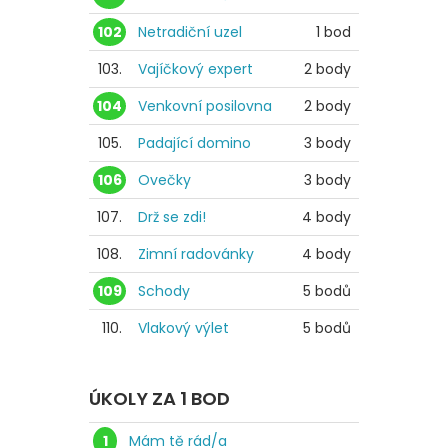
102
Netradiční uzel
1 bod
103.
Vajíčkový expert
2 body
104
Venkovní posilovna
2 body
105.
Padající domino
3 body
106
Ovečky
3 body
107.
Drž se zdi!
4 body
108.
Zimní radovánky
4 body
109
Schody
5 bodů
110.
Vlakový výlet
5 bodů
ÚKOLY ZA 1 BOD
1
Mám tě rád/a