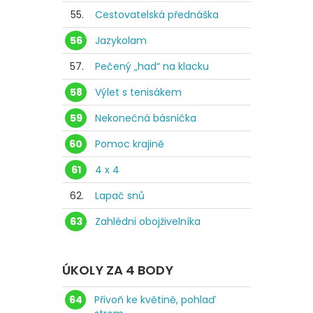
55.
Cestovatelská přednáška
56
Jazykolam
57.
Pečený „had“ na klacku
58
Výlet s tenisákem
59
Nekonečná básnička
60
Pomoc krajině
61
4 x 4
62.
Lapač snů
63
Zahlédni obojživelníka
ÚKOLY ZA 4 BODY
64
Přivoň ke květině, pohlaď