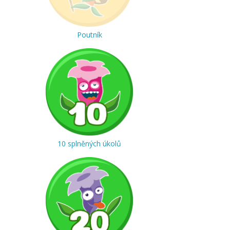
Poutník
10 splněných úkolů