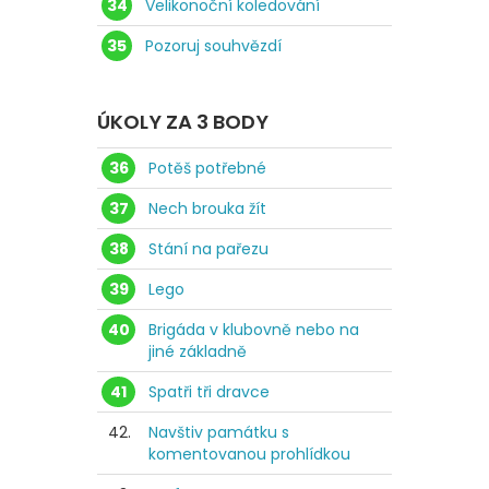
34
Velikonoční koledování
35
Pozoruj souhvězdí
ÚKOLY ZA 3 BODY
36
Potěš potřebné
37
Nech brouka žít
38
Stání na pařezu
39
Lego
40
Brigáda v klubovně nebo na
jiné základně
41
Spatři tři dravce
42.
Navštiv památku s
komentovanou prohlídkou