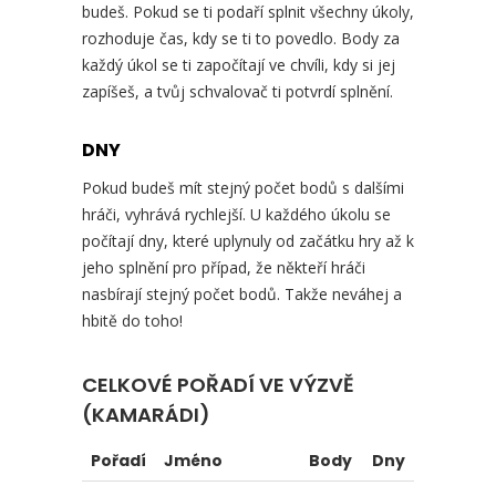
budeš. Pokud se ti podaří splnit všechny úkoly,
rozhoduje čas, kdy se ti to povedlo. Body za
každý úkol se ti započítají ve chvíli, kdy si jej
zapíšeš, a tvůj schvalovač ti potvrdí splnění.
DNY
Pokud budeš mít stejný počet bodů s dalšími
hráči, vyhrává rychlejší. U každého úkolu se
počítají dny, které uplynuly od začátku hry až k
jeho splnění pro případ, že někteří hráči
nasbírají stejný počet bodů. Takže neváhej a
hbitě do toho!
CELKOVÉ POŘADÍ VE VÝZVĚ
(KAMARÁDI)
Pořadí
Jméno
Body
Dny