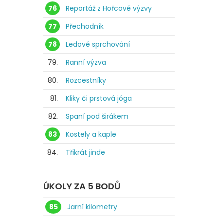
76
Reportáž z Hořcové výzvy
77
Přechodník
78
Ledové sprchování
79.
Ranní výzva
80.
Rozcestníky
81.
Kliky či prstová jóga
82.
Spaní pod širákem
83
Kostely a kaple
84.
Třikrát jinde
ÚKOLY ZA 5 BODŮ
85
Jarní kilometry