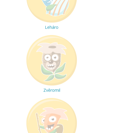
Leháro
Zvěromil