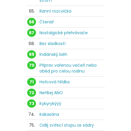
strom
65.
Ranní rozcvička
66
Čtenář
67
Nostalgické přehrávače
68.
Bez sladkostí
69
Indiánský běh
70
Připrav vařenou večeři nebo
oběd pro celou rodinu
71
Hořcová hlídka
72
Neříkej ANO
73
Kykyrykýýý
74.
Kakasána
75.
Odlij zvířecí stopu ze sádry