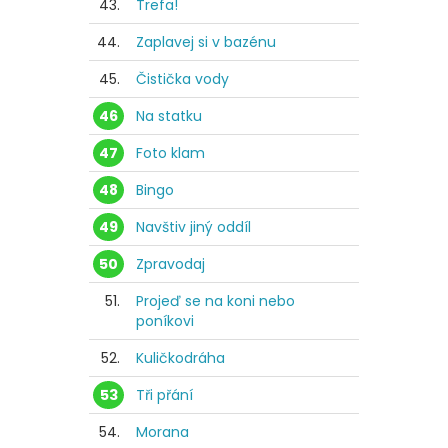
43.
Trefa!
44.
Zaplavej si v bazénu
45.
Čistička vody
46
Na statku
47
Foto klam
48
Bingo
49
Navštiv jiný oddíl
50
Zpravodaj
51.
Projeď se na koni nebo
poníkovi
52.
Kuličkodráha
53
Tři přání
54.
Morana