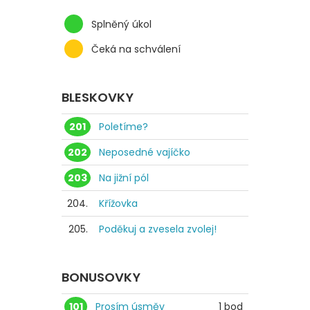
Splněný úkol
Čeká na schválení
BLESKOVKY
201
Poletíme?
202
Neposedné vajíčko
203
Na jižní pól
204.
Křížovka
205.
Poděkuj a zvesela zvolej!
BONUSOVKY
101
Prosím úsměv
1 bod