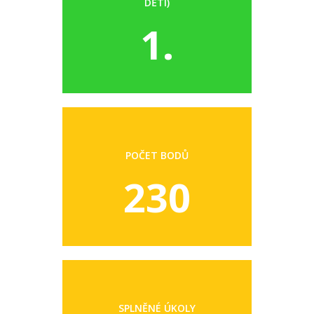
DĚTI)
1.
POČET BODŮ
230
SPLNĚNÉ ÚKOLY