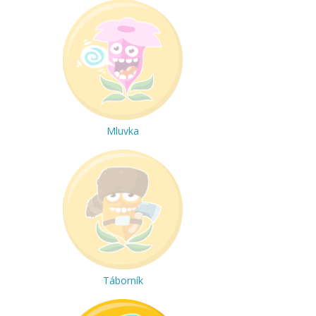
Mluvka
Táborník