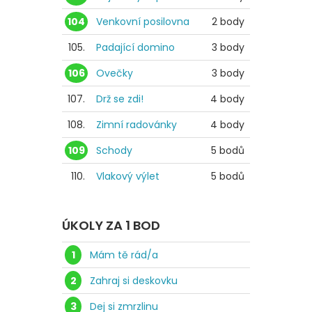
104
Venkovní posilovna
2 body
105.
Padající domino
3 body
106
Ovečky
3 body
107.
Drž se zdi!
4 body
108.
Zimní radovánky
4 body
109
Schody
5 bodů
110.
Vlakový výlet
5 bodů
ÚKOLY ZA 1 BOD
1
Mám tě rád/a
2
Zahraj si deskovku
3
Dej si zmrzlinu