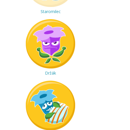
Staromilec
Držák