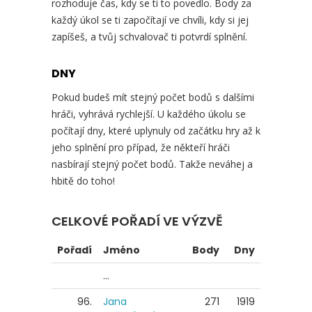
rozhoduje čas, kdy se ti to povedlo. Body za
každý úkol se ti započítají ve chvíli, kdy si jej
zapíšeš, a tvůj schvalovač ti potvrdí splnění.
DNY
Pokud budeš mít stejný počet bodů s dalšími
hráči, vyhrává rychlejší. U každého úkolu se
počítají dny, které uplynuly od začátku hry až k
jeho splnění pro případ, že někteří hráči
nasbírají stejný počet bodů. Takže neváhej a
hbitě do toho!
CELKOVÉ POŘADÍ VE VÝZVĚ
Pořadí
Jméno
Body
Dny
...
96.
Jana
271
1919