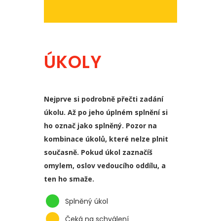
ÚKOLY
Nejprve si podrobně přečti zadání
úkolu. Až po jeho úplném splnění si
ho označ jako splněný. Pozor na
kombinace úkolů, které nelze plnit
současně. Pokud úkol zaznačíš
omylem, oslov vedoucího oddílu, a
ten ho smaže.
Splněný úkol
Čeká na schválení