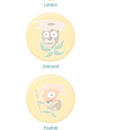
Leháro
Zvěromil
Poutník