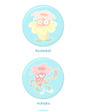
Rostlinkář
Hokejka