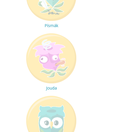
Písmák
Jouda