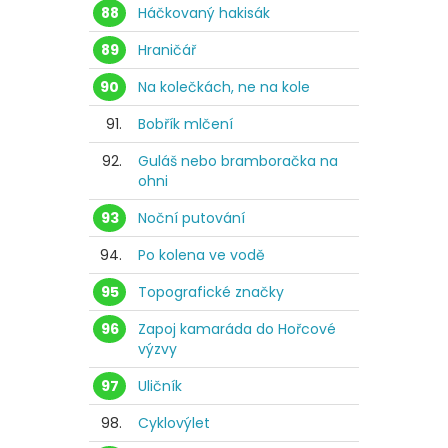
88
Háčkovaný hakisák
89
Hraničář
90
Na kolečkách, ne na kole
91.
Bobřík mlčení
92.
Guláš nebo bramboračka na
ohni
93
Noční putování
94.
Po kolena ve vodě
95
Topografické značky
96
Zapoj kamaráda do Hořcové
výzvy
97
Uličník
98.
Cyklovýlet