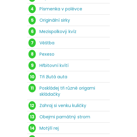
4
Písmenka v polévce
5
Originální sirky
6
Mezispolkový kvíz
7
Věštba
8
Pexeso
9
Hřbitovní kvítí
10
Tři žlutá auta
11
Poskládej tři různé origami
skládačky
12
Zahraj si venku kuličky
13
Obejmi památný strom
14
Motýlí rej