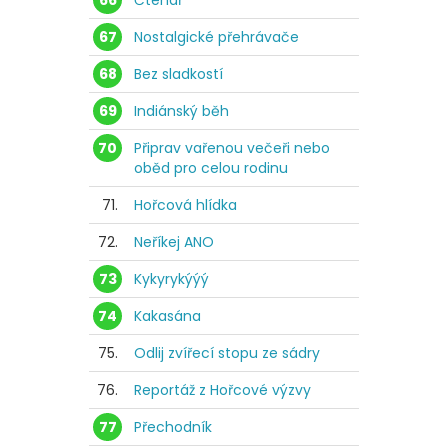
66
Čtenář
67
Nostalgické přehrávače
68
Bez sladkostí
69
Indiánský běh
70
Připrav vařenou večeři nebo
oběd pro celou rodinu
71.
Hořcová hlídka
72.
Neříkej ANO
73
Kykyrykýýý
74
Kakasána
75.
Odlij zvířecí stopu ze sádry
76.
Reportáž z Hořcové výzvy
77
Přechodník