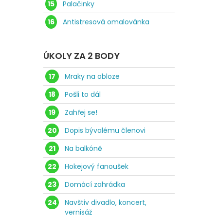
15
Palačinky
16
Antistresová omalovánka
ÚKOLY ZA 2 BODY
17
Mraky na obloze
18
Pošli to dál
19
Zahřej se!
20
Dopis bývalému členovi
21
Na balkóně
22
Hokejový fanoušek
23
Domácí zahrádka
24
Navštiv divadlo, koncert,
vernisáž