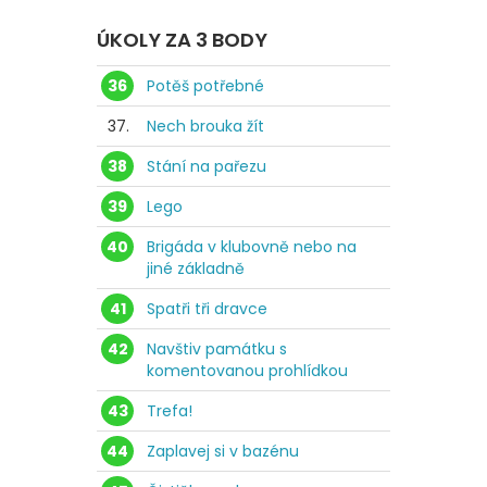
ÚKOLY ZA 3 BODY
36
Potěš potřebné
37.
Nech brouka žít
38
Stání na pařezu
39
Lego
40
Brigáda v klubovně nebo na
jiné základně
41
Spatři tři dravce
42
Navštiv památku s
komentovanou prohlídkou
43
Trefa!
44
Zaplavej si v bazénu