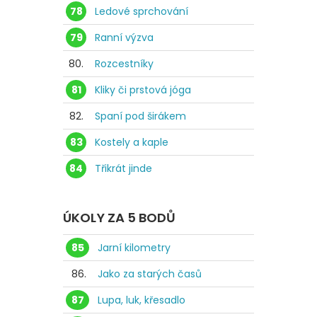
78
Ledové sprchování
79
Ranní výzva
80.
Rozcestníky
81
Kliky či prstová jóga
82.
Spaní pod širákem
83
Kostely a kaple
84
Třikrát jinde
ÚKOLY ZA 5 BODŮ
85
Jarní kilometry
86.
Jako za starých časů
87
Lupa, luk, křesadlo