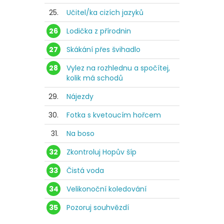
25.
Učitel/ka cizích jazyků
26
Lodička z přírodnin
27
Skákání přes švihadlo
28
Vylez na rozhlednu a spočítej,
kolik má schodů
29.
Nájezdy
30.
Fotka s kvetoucím hořcem
31.
Na boso
32
Zkontroluj Hopův šíp
33
Čistá voda
34
Velikonoční koledování
35
Pozoruj souhvězdí