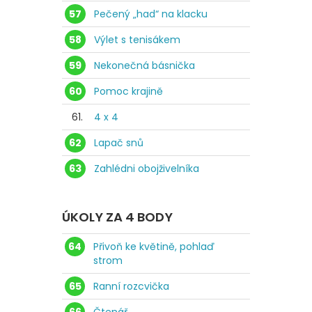
57
Pečený „had“ na klacku
58
Výlet s tenisákem
59
Nekonečná básnička
60
Pomoc krajině
61.
4 x 4
62
Lapač snů
63
Zahlédni obojživelníka
ÚKOLY ZA 4 BODY
64
Přivoň ke květině, pohlaď
strom
65
Ranní rozcvička