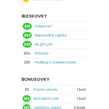
BLESKOVKY
201
Poletíme?
202
Neposedné vajíčko
203
Na jižní pól
204.
Křížovka
205.
Poděkuj a zvesela zvolej!
BONUSOVKY
101.
Prosím úsměv
1 bod
102
Netradiční uzel
1 bod
103
Vajíčkový expert
2 body