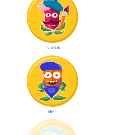
Tvořílek
Helfr