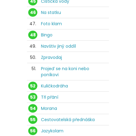
45
Čistička vody
46
Na statku
47.
Foto klam
48
Bingo
49.
Navštiv jiný oddíl
50.
Zpravodaj
51.
Projeď se na koni nebo
poníkovi
52
Kuličkodráha
53
Tři přání
54
Morana
55
Cestovatelská přednáška
56
Jazykolam