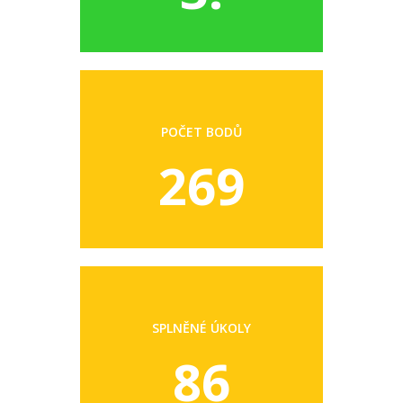
POČET BODŮ
269
SPLNĚNÉ ÚKOLY
86