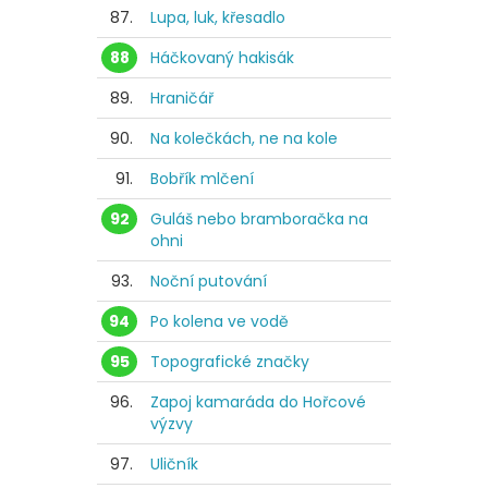
87.
Lupa, luk, křesadlo
88
Háčkovaný hakisák
89.
Hraničář
90.
Na kolečkách, ne na kole
91.
Bobřík mlčení
92
Guláš nebo bramboračka na
ohni
93.
Noční putování
94
Po kolena ve vodě
95
Topografické značky
96.
Zapoj kamaráda do Hořcové
výzvy
97.
Uličník