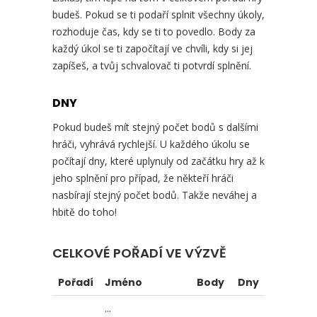
budeš. Pokud se ti podaří splnit všechny úkoly,
rozhoduje čas, kdy se ti to povedlo. Body za
každý úkol se ti započítají ve chvíli, kdy si jej
zapíšeš, a tvůj schvalovač ti potvrdí splnění.
DNY
Pokud budeš mít stejný počet bodů s dalšími
hráči, vyhrává rychlejší. U každého úkolu se
počítají dny, které uplynuly od začátku hry až k
jeho splnění pro případ, že někteří hráči
nasbírají stejný počet bodů. Takže neváhej a
hbitě do toho!
CELKOVÉ POŘADÍ VE VÝZVĚ
Pořadí
Jméno
Body
Dny
...