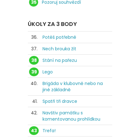
35
Pozoruj souhvězdí
ÚKOLY ZA 3 BODY
36.
Potěš potřebné
37.
Nech brouka žít
38
Stání na pařezu
39
Lego
40.
Brigáda v klubovně nebo na
jiné základně
41.
Spatři tři dravce
42.
Navštiv památku s
komentovanou prohlídkou
43
Trefa!