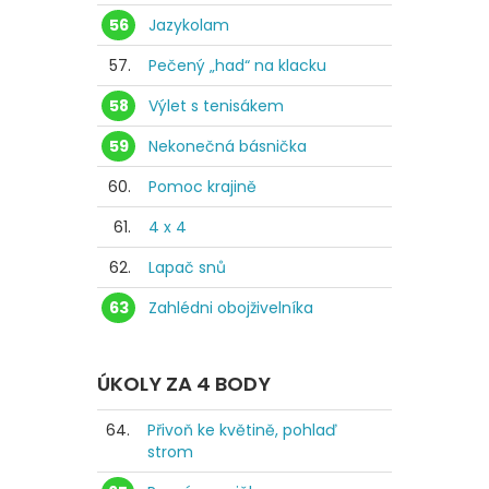
56
Jazykolam
57.
Pečený „had“ na klacku
58
Výlet s tenisákem
59
Nekonečná básnička
60.
Pomoc krajině
61.
4 x 4
62.
Lapač snů
63
Zahlédni obojživelníka
ÚKOLY ZA 4 BODY
64.
Přivoň ke květině, pohlaď
strom