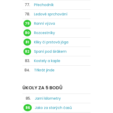
77.
Přechodník
78.
Ledové sprchování
79
Ranní výzva
80
Rozcestníky
81
Kliky či prstová jóga
82
Spaní pod širákem
83.
Kostely a kaple
84.
Třikrát jinde
ÚKOLY ZA 5 BODŮ
85.
Jarní kilometry
86
Jako za starých časů