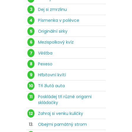
3
Dej si zmrzlinu
4
Písmenka v polévce
5
Originální sirky
6
Mezispolkový kvíz
7
Věštba
8
Pexeso
9
Hřbitovní kvítí
10
Tři žlutá auta
11
Poskládej tři různé origami
skládačky
12
Zahraj si venku kuličky
13.
Obejmi památný strom