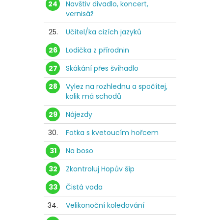
24
Navštiv divadlo, koncert,
vernisáž
25.
Učitel/ka cizích jazyků
26
Lodička z přírodnin
27
Skákání přes švihadlo
28
Vylez na rozhlednu a spočítej,
kolik má schodů
29
Nájezdy
30.
Fotka s kvetoucím hořcem
31
Na boso
32
Zkontroluj Hopův šíp
33
Čistá voda
34.
Velikonoční koledování