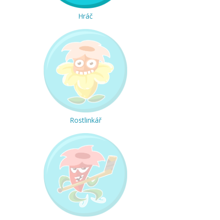
Hráč
Rostlinkář