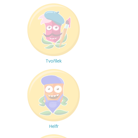
Tvořílek
Helfr