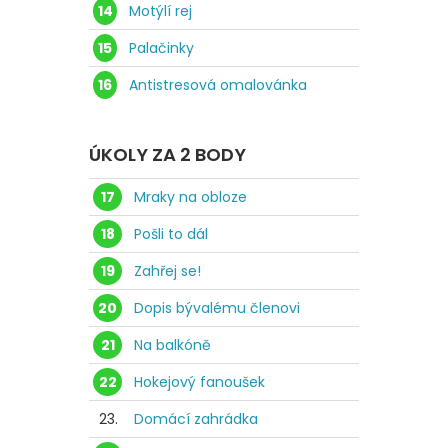
14
Motýlí rej
15
Palačinky
16
Antistresová omalovánka
ÚKOLY ZA 2 BODY
17
Mraky na obloze
18
Pošli to dál
19
Zahřej se!
20
Dopis bývalému členovi
21
Na balkóně
22
Hokejový fanoušek
23.
Domácí zahrádka