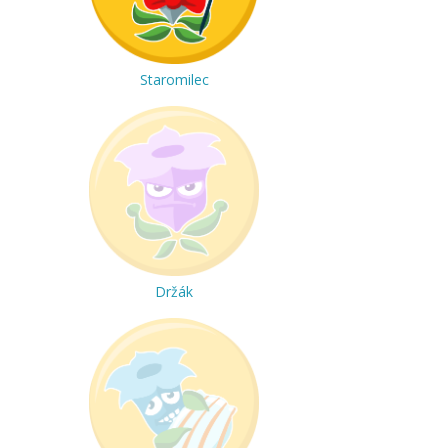
Staromilec
Držák