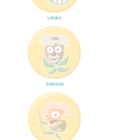
Leháro
Zvěromil