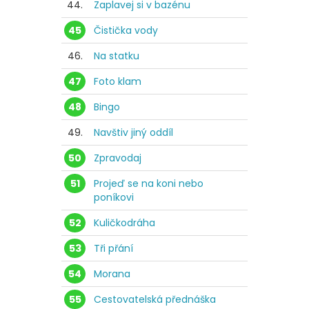
44.
Zaplavej si v bazénu
45
Čistička vody
46.
Na statku
47
Foto klam
48
Bingo
49.
Navštiv jiný oddíl
50
Zpravodaj
51
Projeď se na koni nebo
poníkovi
52
Kuličkodráha
53
Tři přání
54
Morana
55
Cestovatelská přednáška