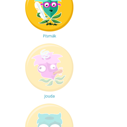
Písmák
Jouda