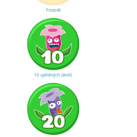
Poutník
10 splněných úkolů