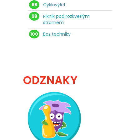
98
Cyklovýlet
99
Piknik pod rozkvetlým
stromem
100
Bez techniky
ODZNAKY