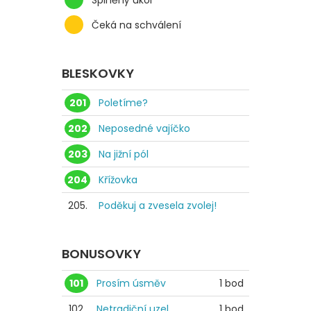
Splněný úkol
Čeká na schválení
BLESKOVKY
201
Poletíme?
202
Neposedné vajíčko
203
Na jižní pól
204
Křížovka
205.
Poděkuj a zvesela zvolej!
BONUSOVKY
101
Prosím úsměv
1 bod
102.
Netradiční uzel
1 bod