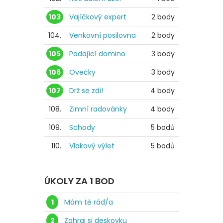
103
Vajíčkový expert
2 body
104.
Venkovní posilovna
2 body
105
Padající domino
3 body
106
Ovečky
3 body
107
Drž se zdi!
4 body
108.
Zimní radovánky
4 body
109.
Schody
5 bodů
110.
Vlakový výlet
5 bodů
ÚKOLY ZA 1 BOD
1
Mám tě rád/a
2
Zahraj si deskovku