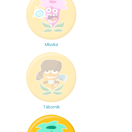
Mluvka
Táborník