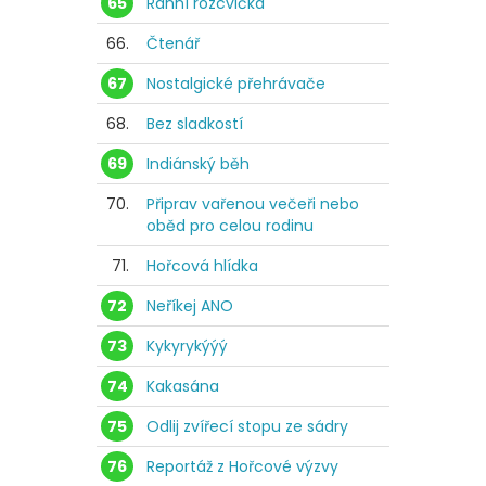
65
Ranní rozcvička
66.
Čtenář
67
Nostalgické přehrávače
68.
Bez sladkostí
69
Indiánský běh
70.
Připrav vařenou večeři nebo
oběd pro celou rodinu
71.
Hořcová hlídka
72
Neříkej ANO
73
Kykyrykýýý
74
Kakasána
75
Odlij zvířecí stopu ze sádry
76
Reportáž z Hořcové výzvy