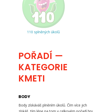
110 splněných úkolů
POŘADÍ —
KATEGORIE
KMETI
BODY
Body získáváš plněním úkolů. Čím více jich
získáš, tím lépe na tom v celkovém pořadí hry