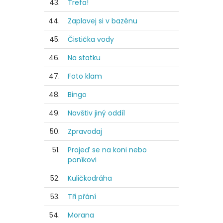
43.
Trefa!
44.
Zaplavej si v bazénu
45.
Čistička vody
46.
Na statku
47.
Foto klam
48.
Bingo
49.
Navštiv jiný oddíl
50.
Zpravodaj
51.
Projeď se na koni nebo
poníkovi
52.
Kuličkodráha
53.
Tři přání
54.
Morana