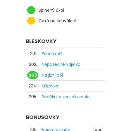
Splněný úkol
Čeká na schválení
BLESKOVKY
201.
Poletíme?
202.
Neposedné vajíčko
203
Na jižní pól
204.
Křížovka
205.
Poděkuj a zvesela zvolej!
BONUSOVKY
101.
Prosím úsměv
1 bod