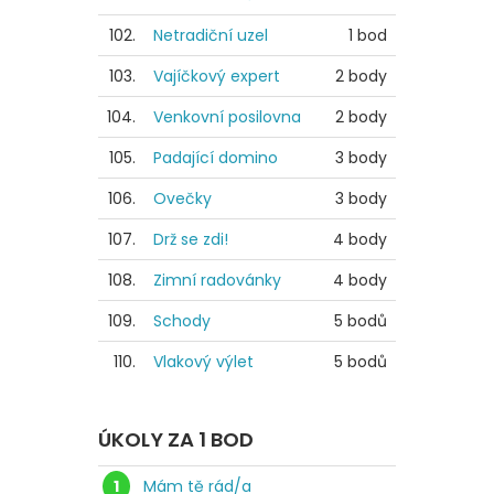
102.
Netradiční uzel
1 bod
103.
Vajíčkový expert
2 body
104.
Venkovní posilovna
2 body
105.
Padající domino
3 body
106.
Ovečky
3 body
107.
Drž se zdi!
4 body
108.
Zimní radovánky
4 body
109.
Schody
5 bodů
110.
Vlakový výlet
5 bodů
ÚKOLY ZA 1 BOD
1
Mám tě rád/a