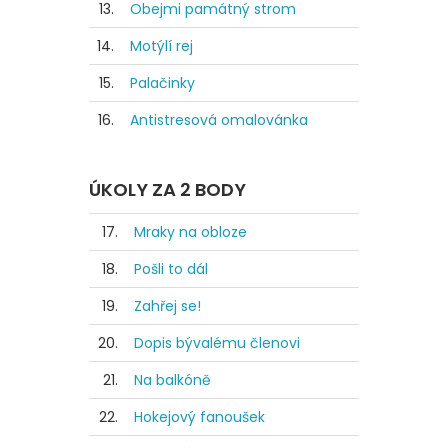
13.
Obejmi památný strom
14.
Motýlí rej
15.
Palačinky
16.
Antistresová omalovánka
ÚKOLY ZA 2 BODY
17.
Mraky na obloze
18.
Pošli to dál
19.
Zahřej se!
20.
Dopis bývalému členovi
21.
Na balkóně
22.
Hokejový fanoušek