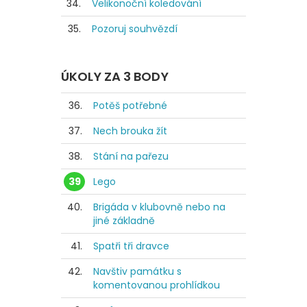
34.
Velikonoční koledování
35.
Pozoruj souhvězdí
ÚKOLY ZA 3 BODY
36.
Potěš potřebné
37.
Nech brouka žít
38.
Stání na pařezu
39
Lego
40.
Brigáda v klubovně nebo na
jiné základně
41.
Spatři tři dravce
42.
Navštiv památku s
komentovanou prohlídkou