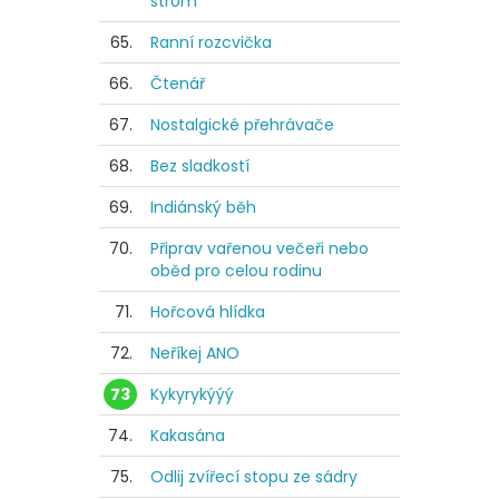
strom
65.
Ranní rozcvička
66.
Čtenář
67.
Nostalgické přehrávače
68.
Bez sladkostí
69.
Indiánský běh
70.
Připrav vařenou večeři nebo
oběd pro celou rodinu
71.
Hořcová hlídka
72.
Neříkej ANO
73
Kykyrykýýý
74.
Kakasána
75.
Odlij zvířecí stopu ze sádry