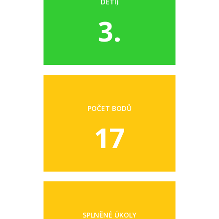
DĚTI)
3.
POČET BODŮ
17
SPLNĚNÉ ÚKOLY