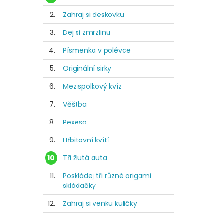
2.
Zahraj si deskovku
3.
Dej si zmrzlinu
4.
Písmenka v polévce
5.
Originální sirky
6.
Mezispolkový kvíz
7.
Věštba
8.
Pexeso
9.
Hřbitovní kvítí
10
Tři žlutá auta
11.
Poskládej tři různé origami
skládačky
12.
Zahraj si venku kuličky