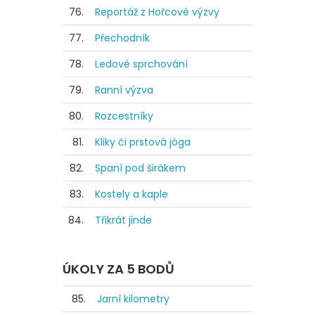
76.
Reportáž z Hořcové výzvy
77.
Přechodník
78.
Ledové sprchování
79.
Ranní výzva
80.
Rozcestníky
81.
Kliky či prstová jóga
82.
Spaní pod širákem
83.
Kostely a kaple
84.
Třikrát jinde
ÚKOLY ZA 5 BODŮ
85.
Jarní kilometry