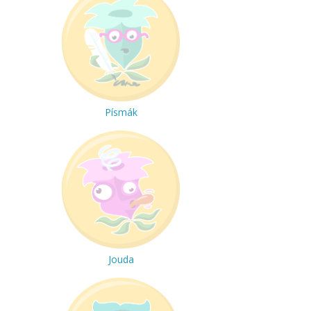
Písmák
Jouda