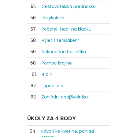
55.
Cestovatelská přednáška
56.
Jazykolam
57.
Pečený „had“ na klacku
58.
Výlet s tenisákem
59.
Nekonečná básnička
60.
Pomoc krajině
61.
4 x 4
62.
Lapač snů
63.
Zahlédni obojživelníka
ÚKOLY ZA 4 BODY
64.
Přivoň ke květině, pohlaď