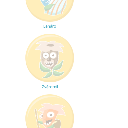
Leháro
Zvěromil