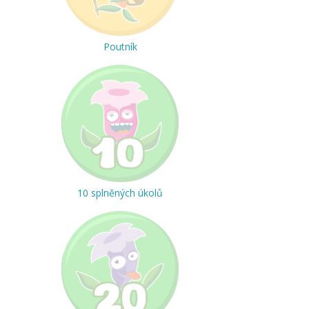
Poutník
10 splněných úkolů