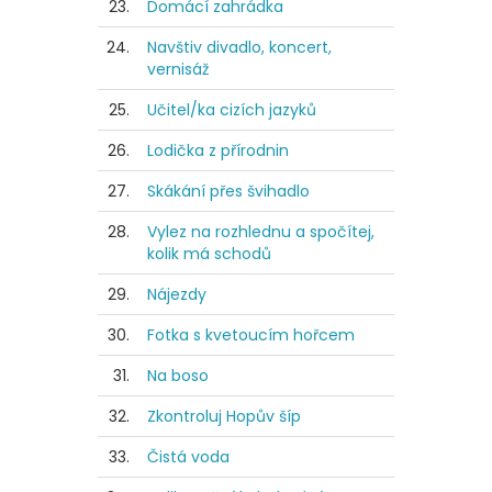
23.
Domácí zahrádka
24.
Navštiv divadlo, koncert,
vernisáž
25.
Učitel/ka cizích jazyků
26.
Lodička z přírodnin
27.
Skákání přes švihadlo
28.
Vylez na rozhlednu a spočítej,
kolik má schodů
29.
Nájezdy
30.
Fotka s kvetoucím hořcem
31.
Na boso
32.
Zkontroluj Hopův šíp
33.
Čistá voda