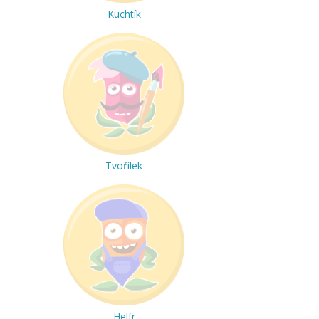
Kuchtík
Tvořílek
Helfr