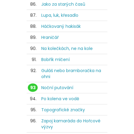
86.
Jako za starých časů
87.
Lupa, luk, křesadlo
88.
Háčkovaný hakisák
89.
Hraničář
90.
Na kolečkách, ne na kole
91.
Bobřík mlčení
92.
Guláš nebo bramboračka na
ohni
93
Noční putování
94.
Po kolena ve vodě
95.
Topografické značky
96.
Zapoj kamaráda do Hořcové
výzvy