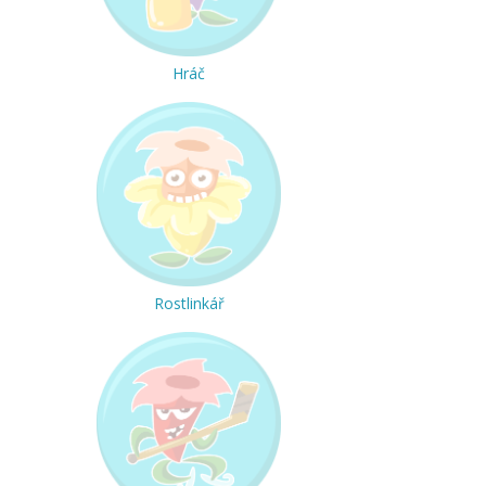
Hráč
Rostlinkář