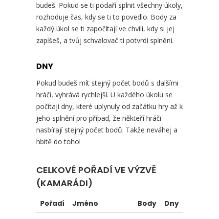
budeš. Pokud se ti podaří splnit všechny úkoly,
rozhoduje čas, kdy se ti to povedlo. Body za
každý úkol se ti započítají ve chvíli, kdy si jej
zapíšeš, a tvůj schvalovač ti potvrdí splnění.
DNY
Pokud budeš mít stejný počet bodů s dalšími
hráči, vyhrává rychlejší. U každého úkolu se
počítají dny, které uplynuly od začátku hry až k
jeho splnění pro případ, že někteří hráči
nasbírají stejný počet bodů. Takže neváhej a
hbitě do toho!
CELKOVÉ POŘADÍ VE VÝZVĚ
(KAMARÁDI)
Pořadí
Jméno
Body
Dny