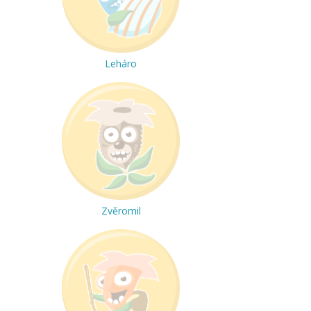
Leháro
Zvěromil