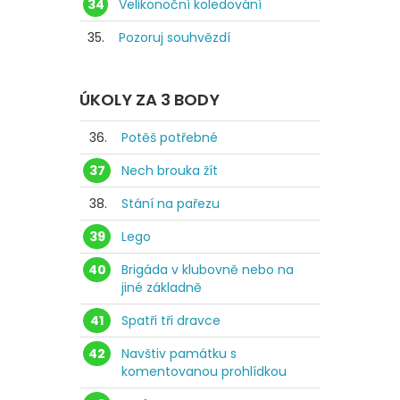
34
Velikonoční koledování
35.
Pozoruj souhvězdí
ÚKOLY ZA 3 BODY
36.
Potěš potřebné
37
Nech brouka žít
38.
Stání na pařezu
39
Lego
40
Brigáda v klubovně nebo na
jiné základně
41
Spatři tři dravce
42
Navštiv památku s
komentovanou prohlídkou