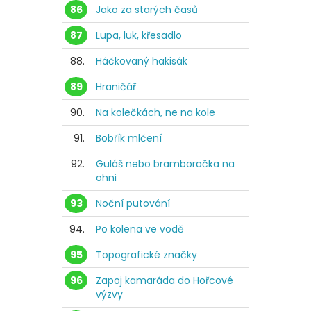
86
Jako za starých časů
87
Lupa, luk, křesadlo
88.
Háčkovaný hakisák
89
Hraničář
90.
Na kolečkách, ne na kole
91.
Bobřík mlčení
92.
Guláš nebo bramboračka na
ohni
93
Noční putování
94.
Po kolena ve vodě
95
Topografické značky
96
Zapoj kamaráda do Hořcové
výzvy