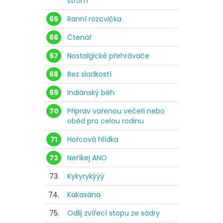
strom
65
Ranní rozcvička
66
Čtenář
67
Nostalgické přehrávače
68
Bez sladkostí
69
Indiánský běh
70
Připrav vařenou večeři nebo
oběd pro celou rodinu
71
Hořcová hlídka
72
Neříkej ANO
73.
Kykyrykýýý
74.
Kakasána
75.
Odlij zvířecí stopu ze sádry