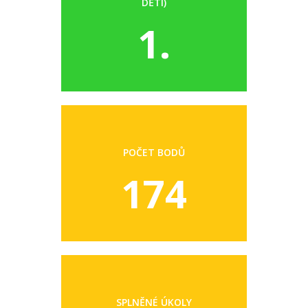
DĚTI)
1.
POČET BODŮ
174
SPLNĚNÉ ÚKOLY