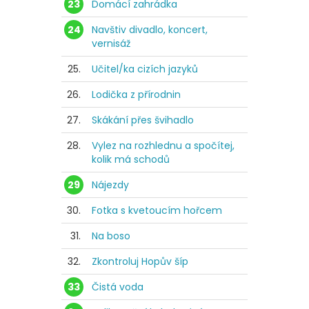
23
Domácí zahrádka
24
Navštiv divadlo, koncert,
vernisáž
25.
Učitel/ka cizích jazyků
26.
Lodička z přírodnin
27.
Skákání přes švihadlo
28.
Vylez na rozhlednu a spočítej,
kolik má schodů
29
Nájezdy
30.
Fotka s kvetoucím hořcem
31.
Na boso
32.
Zkontroluj Hopův šíp
33
Čistá voda