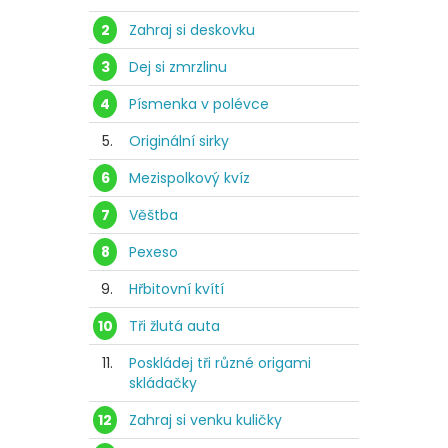
2
Zahraj si deskovku
3
Dej si zmrzlinu
4
Písmenka v polévce
5.
Originální sirky
6
Mezispolkový kvíz
7
Věštba
8
Pexeso
9.
Hřbitovní kvítí
10
Tři žlutá auta
11.
Poskládej tři různé origami
skládačky
12
Zahraj si venku kuličky