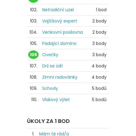
102.
Netradiční uzel
1 bod
103.
Vajíčkový expert
2 body
104.
Venkovní posilovna
2 body
105.
Padající domino
3 body
106
Ovečky
3 body
107.
Drž se zdi!
4 body
108.
Zimní radovánky
4 body
109.
Schody
5 bodů
110.
Vlakový výlet
5 bodů
ÚKOLY ZA 1 BOD
1.
Mám tě rád/a