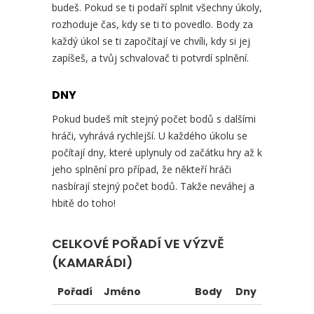
budeš. Pokud se ti podaří splnit všechny úkoly,
rozhoduje čas, kdy se ti to povedlo. Body za
každý úkol se ti započítají ve chvíli, kdy si jej
zapíšeš, a tvůj schvalovač ti potvrdí splnění.
DNY
Pokud budeš mít stejný počet bodů s dalšími
hráči, vyhrává rychlejší. U každého úkolu se
počítají dny, které uplynuly od začátku hry až k
jeho splnění pro případ, že někteří hráči
nasbírají stejný počet bodů. Takže neváhej a
hbitě do toho!
CELKOVÉ POŘADÍ VE VÝZVĚ
(KAMARÁDI)
Pořadí
Jméno
Body
Dny