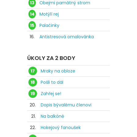
13
Obejmi památný strom
14
Motýlí rej
15
Palačinky
16.
Antistresová omalovánka
ÚKOLY ZA 2 BODY
17
Mraky na obloze
18
Pošli to dál
19
Zahřej se!
20.
Dopis bývalému členovi
21.
Na balkóně
22.
Hokejový fanoušek