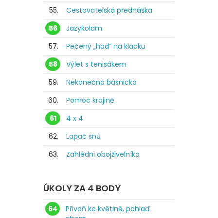
55.
Cestovatelská přednáška
56
Jazykolam
57.
Pečený „had“ na klacku
58
Výlet s tenisákem
59.
Nekonečná básnička
60.
Pomoc krajině
61
4 x 4
62.
Lapač snů
63.
Zahlédni obojživelníka
ÚKOLY ZA 4 BODY
64
Přivoň ke květině, pohlaď