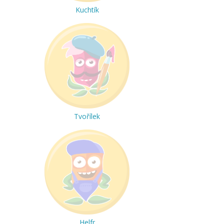
Kuchtík
Tvořílek
Helfr