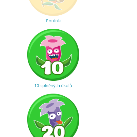
Poutník
10 splněných úkolů