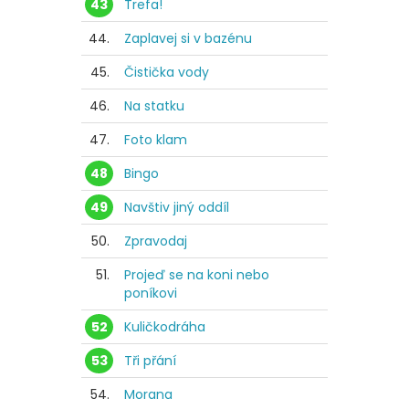
43
Trefa!
44.
Zaplavej si v bazénu
45.
Čistička vody
46.
Na statku
47.
Foto klam
48
Bingo
49
Navštiv jiný oddíl
50.
Zpravodaj
51.
Projeď se na koni nebo
poníkovi
52
Kuličkodráha
53
Tři přání
54.
Morana