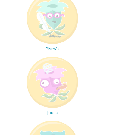
Písmák
Jouda