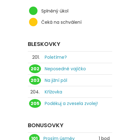
Splněný úkol
Čeká na schválení
BLESKOVKY
201.
Poletíme?
202
Neposedné vajíčko
203
Na jižní pól
204.
Křížovka
205
Poděkuj a zvesela zvolej!
BONUSOVKY
101
Prosím úsměv
1 bod