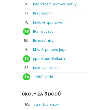
76.
Reportáž z Hořcové výzvy
77.
Přechodník
78.
Ledové sprchování
79
Ranní výzva
80.
Rozcestníky
81.
Kliky či prstová jóga
82
Spaní pod širákem
83.
Kostely a kaple
84
Třikrát jinde
ÚKOLY ZA 5 BODŮ
85.
Jarní kilometry