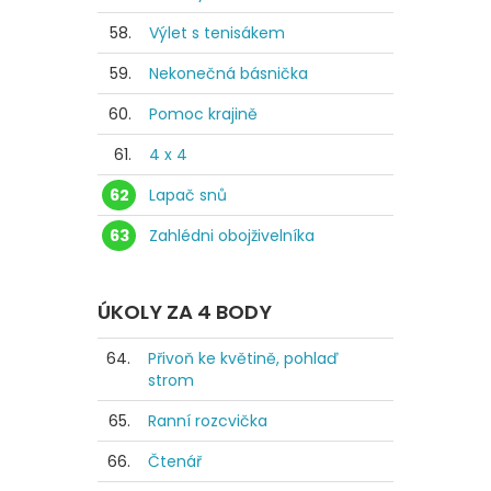
58.
Výlet s tenisákem
59.
Nekonečná básnička
60.
Pomoc krajině
61.
4 x 4
62
Lapač snů
63
Zahlédni obojživelníka
ÚKOLY ZA 4 BODY
64.
Přivoň ke květině, pohlaď
strom
65.
Ranní rozcvička
66.
Čtenář