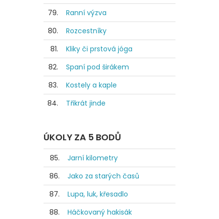
79.
Ranní výzva
80.
Rozcestníky
81.
Kliky či prstová jóga
82.
Spaní pod širákem
83.
Kostely a kaple
84.
Třikrát jinde
ÚKOLY ZA 5 BODŮ
85.
Jarní kilometry
86.
Jako za starých časů
87.
Lupa, luk, křesadlo
88.
Háčkovaný hakisák