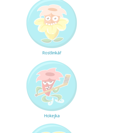
Rostlinkář
Hokejka