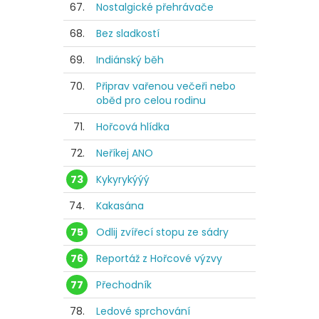
67.
Nostalgické přehrávače
68.
Bez sladkostí
69.
Indiánský běh
70.
Připrav vařenou večeři nebo
oběd pro celou rodinu
71.
Hořcová hlídka
72.
Neříkej ANO
73
Kykyrykýýý
74.
Kakasána
75
Odlij zvířecí stopu ze sádry
76
Reportáž z Hořcové výzvy
77
Přechodník
78.
Ledové sprchování