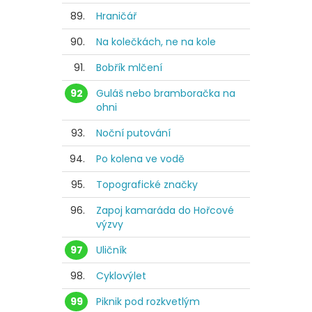
89.
Hraničář
90.
Na kolečkách, ne na kole
91.
Bobřík mlčení
92
Guláš nebo bramboračka na
ohni
93.
Noční putování
94.
Po kolena ve vodě
95.
Topografické značky
96.
Zapoj kamaráda do Hořcové
výzvy
97
Uličník
98.
Cyklovýlet
99
Piknik pod rozkvetlým