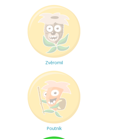
Zvěromil
Poutník