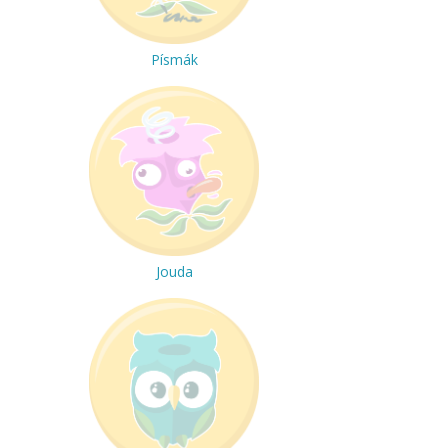
Písmák
Jouda