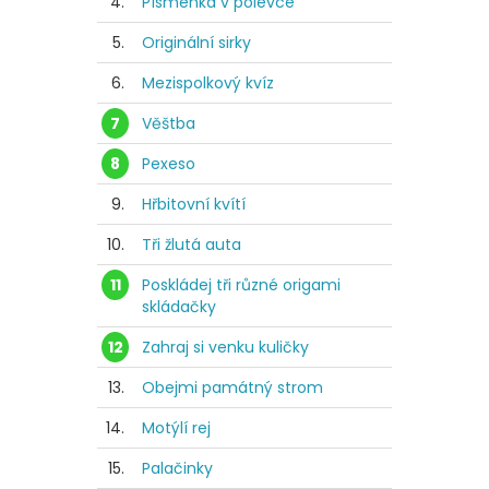
4.
Písmenka v polévce
5.
Originální sirky
6.
Mezispolkový kvíz
7
Věštba
8
Pexeso
9.
Hřbitovní kvítí
10.
Tři žlutá auta
11
Poskládej tři různé origami
skládačky
12
Zahraj si venku kuličky
13.
Obejmi památný strom
14.
Motýlí rej
15.
Palačinky