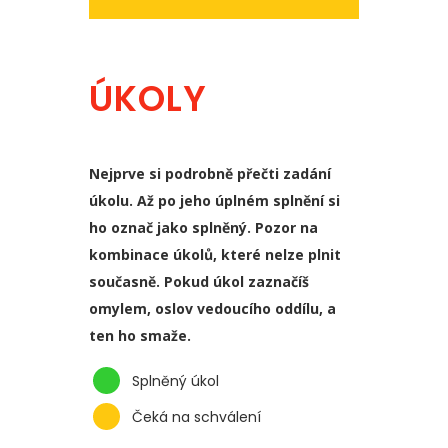
ÚKOLY
Nejprve si podrobně přečti zadání
úkolu. Až po jeho úplném splnění si
ho označ jako splněný. Pozor na
kombinace úkolů, které nelze plnit
současně. Pokud úkol zaznačíš
omylem, oslov vedoucího oddílu, a
ten ho smaže.
Splněný úkol
Čeká na schválení