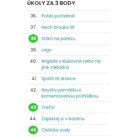
ÚKOLY ZA 3 BODY
36.
Potěš potřebné
37.
Nech brouka žít
38
Stání na pařezu
39.
Lego
40.
Brigáda v klubovně nebo na
jiné základně
41.
Spatři tři dravce
42.
Navštiv památku s
komentovanou prohlídkou
43
Trefa!
44.
Zaplavej si v bazénu
45
Čistička vody