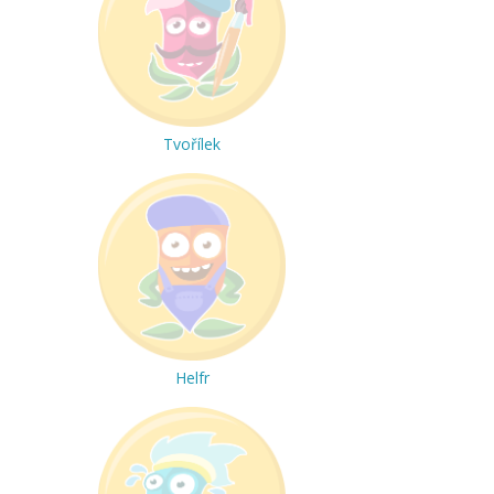
Tvořílek
Helfr