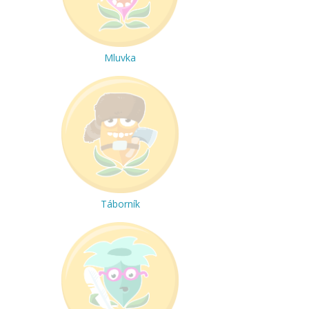
Mluvka
Táborník