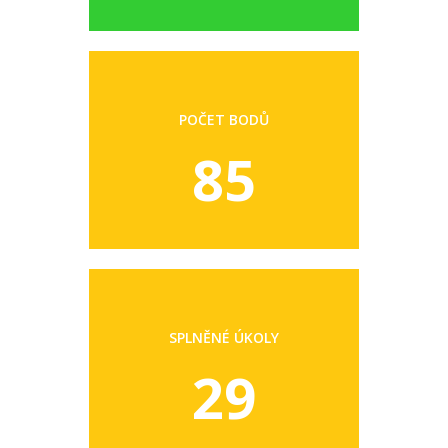
POČET BODŮ
85
SPLNĚNÉ ÚKOLY
29