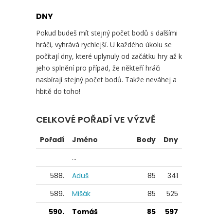
DNY
Pokud budeš mít stejný počet bodů s dalšími
hráči, vyhrává rychlejší. U každého úkolu se
počítají dny, které uplynuly od začátku hry až k
jeho splnění pro případ, že někteří hráči
nasbírají stejný počet bodů. Takže neváhej a
hbitě do toho!
CELKOVÉ POŘADÍ VE VÝZVĚ
Pořadí
Jméno
Body
Dny
...
588.
Aduš
85
341
589.
Mišák
85
525
590.
Tomáš
85
597