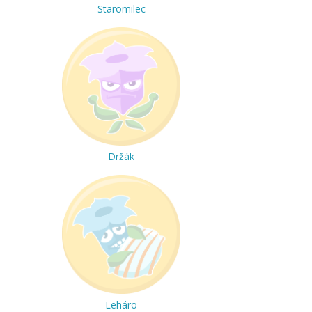
Staromilec
Držák
Leháro