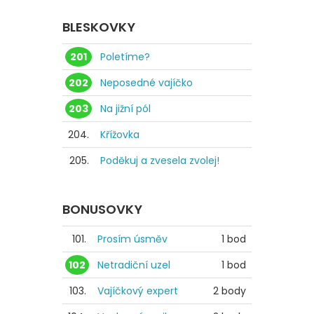
BLESKOVKY
201
Poletíme?
202
Neposedné vajíčko
203
Na jižní pól
204.
Křížovka
205.
Poděkuj a zvesela zvolej!
BONUSOVKY
101.
Prosím úsměv
1 bod
102
Netradiční uzel
1 bod
103.
Vajíčkový expert
2 body