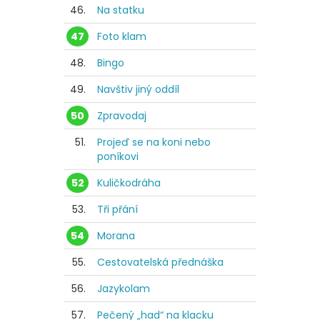
46.
Na statku
47
Foto klam
48.
Bingo
49.
Navštiv jiný oddíl
50
Zpravodaj
51.
Projeď se na koni nebo
poníkovi
52
Kuličkodráha
53.
Tři přání
54
Morana
55.
Cestovatelská přednáška
56.
Jazykolam
57.
Pečený „had“ na klacku