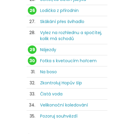
26
Lodička z přírodnin
27.
Skákání přes švihadlo
28.
Vylez na rozhlednu a spočítej,
kolik má schodů
29
Nájezdy
30
Fotka s kvetoucím hořcem
31.
Na boso
32.
Zkontroluj Hopův šíp
33.
Čistá voda
34.
Velikonoční koledování
35.
Pozoruj souhvězdí