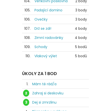
104.
Venkovní posilovna
2 body
105.
Padající domino
3 body
106.
Ovečky
3 body
107.
Drž se zdi!
4 body
108.
Zimní radovánky
4 body
109.
Schody
5 bodů
110.
Vlakový výlet
5 bodů
ÚKOLY ZA 1 BOD
1.
Mám tě rád/a
2
Zahraj si deskovku
3
Dej si zmrzlinu