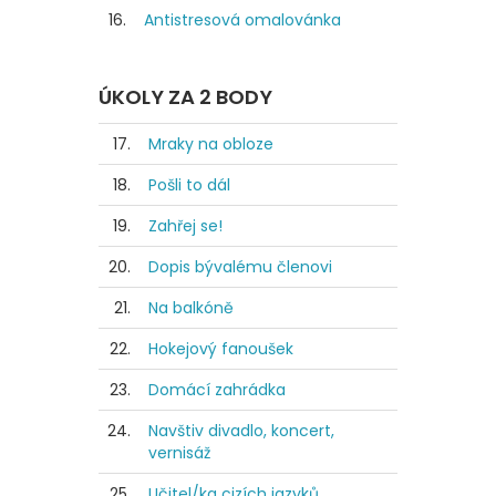
16.
Antistresová omalovánka
ÚKOLY ZA 2 BODY
17.
Mraky na obloze
18.
Pošli to dál
19.
Zahřej se!
20.
Dopis bývalému členovi
21.
Na balkóně
22.
Hokejový fanoušek
23.
Domácí zahrádka
24.
Navštiv divadlo, koncert,
vernisáž
25.
Učitel/ka cizích jazyků