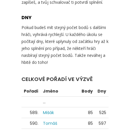
zapíšeš, a tvůj schvalovač ti potvrdí splnění.
DNY
Pokud budeš mít stejný počet bodů s dalšími
hráči, vyhrává rychlejší. U každého úkolu se
počítají dny, které uplynuly od začátku hry až k
jeho splnění pro případ, že někteří hráči
nasbírají stejný počet bodů. Takže neváhej a
hbitě do toho!
CELKOVÉ POŘADÍ VE VÝZVĚ
Pořadí
Jméno
Body
Dny
...
589.
Mišák
85
525
590.
Tomáš
85
597