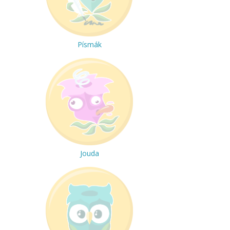
Písmák
Jouda