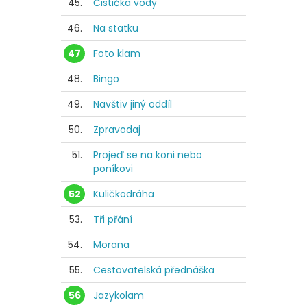
45.
Čistička vody
46.
Na statku
47
Foto klam
48.
Bingo
49.
Navštiv jiný oddíl
50.
Zpravodaj
51.
Projeď se na koni nebo
poníkovi
52
Kuličkodráha
53.
Tři přání
54.
Morana
55.
Cestovatelská přednáška
56
Jazykolam