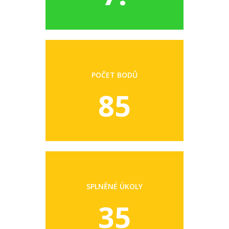
POČET BODŮ
85
SPLNĚNÉ ÚKOLY
35