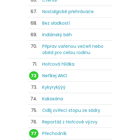
66.
Čtenář
67.
Nostalgické přehrávače
68.
Bez sladkostí
69.
Indiánský běh
70.
Připrav vařenou večeři nebo
oběd pro celou rodinu
71.
Hořcová hlídka
72
Neříkej ANO
73.
Kykyrykýýý
74.
Kakasána
75.
Odlij zvířecí stopu ze sádry
76.
Reportáž z Hořcové výzvy
77
Přechodník