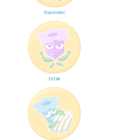
Staromilec
Držák