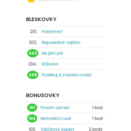
BLESKOVKY
201.
Poletíme?
202.
Neposedné vajíčko
203
Na jižní pól
204.
Křížovka
205
Poděkuj a zvesela zvolej!
BONUSOVKY
101
Prosím úsměv
1 bod
102
Netradiční uzel
1 bod
103.
Vajíčkový expert
2 body