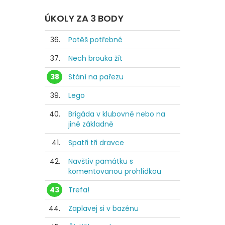
ÚKOLY ZA 3 BODY
36.
Potěš potřebné
37.
Nech brouka žít
38
Stání na pařezu
39.
Lego
40.
Brigáda v klubovně nebo na
jiné základně
41.
Spatři tři dravce
42.
Navštiv památku s
komentovanou prohlídkou
43
Trefa!
44.
Zaplavej si v bazénu