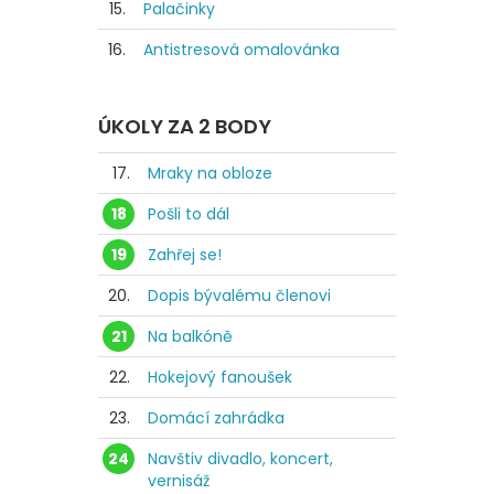
15.
Palačinky
16.
Antistresová omalovánka
ÚKOLY ZA 2 BODY
17.
Mraky na obloze
18
Pošli to dál
19
Zahřej se!
20.
Dopis bývalému členovi
21
Na balkóně
22.
Hokejový fanoušek
23.
Domácí zahrádka
24
Navštiv divadlo, koncert,
vernisáž