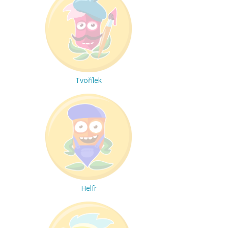
Tvořílek
Helfr