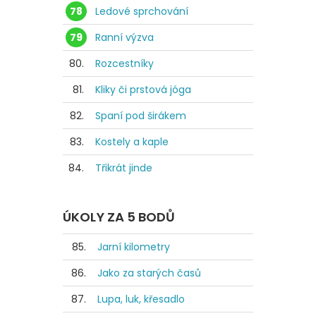
78
Ledové sprchování
79
Ranní výzva
80.
Rozcestníky
81.
Kliky či prstová jóga
82.
Spaní pod širákem
83.
Kostely a kaple
84.
Třikrát jinde
ÚKOLY ZA 5 BODŮ
85.
Jarní kilometry
86.
Jako za starých časů
87.
Lupa, luk, křesadlo