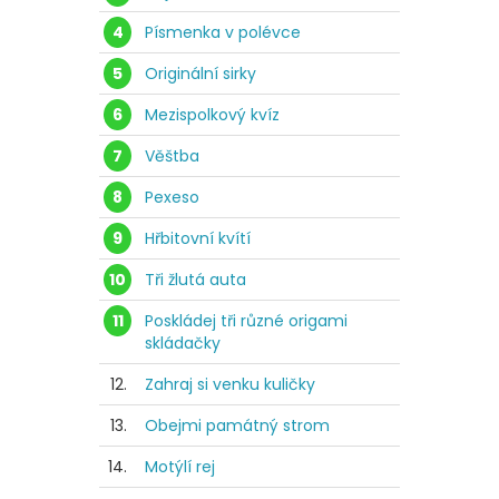
4
Písmenka v polévce
5
Originální sirky
6
Mezispolkový kvíz
7
Věštba
8
Pexeso
9
Hřbitovní kvítí
10
Tři žlutá auta
11
Poskládej tři různé origami
skládačky
12.
Zahraj si venku kuličky
13.
Obejmi památný strom
14.
Motýlí rej