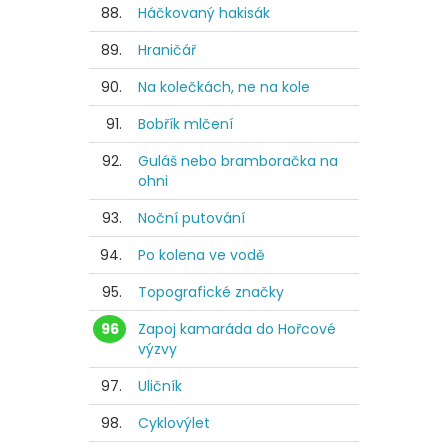
88.
Háčkovaný hakisák
89.
Hraničář
90.
Na kolečkách, ne na kole
91.
Bobřík mlčení
92.
Guláš nebo bramboračka na
ohni
93.
Noční putování
94.
Po kolena ve vodě
95.
Topografické značky
96
Zapoj kamaráda do Hořcové
výzvy
97.
Uličník
98.
Cyklovýlet