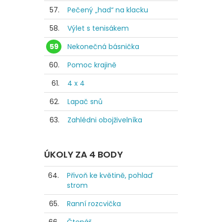
57.
Pečený „had“ na klacku
58.
Výlet s tenisákem
59
Nekonečná básnička
60.
Pomoc krajině
61.
4 x 4
62.
Lapač snů
63.
Zahlédni obojživelníka
ÚKOLY ZA 4 BODY
64.
Přivoň ke květině, pohlaď
strom
65.
Ranní rozcvička