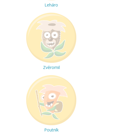
Leháro
Zvěromil
Poutník