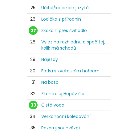
25.
Učitel/ka cizích jazyků
26.
Lodička z přírodnin
27
Skákání přes švihadlo
28.
Vylez na rozhlednu a spočítej,
kolik má schodů
29.
Nájezdy
30.
Fotka s kvetoucím hořcem
31.
Na boso
32.
Zkontroluj Hopův šíp
33
Čistá voda
34.
Velikonoční koledování
35.
Pozoruj souhvězdí