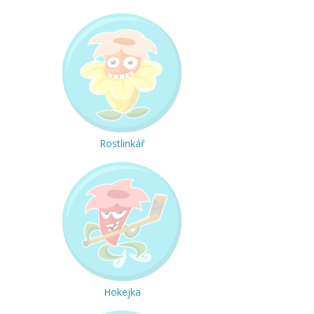
Rostlinkář
Hokejka