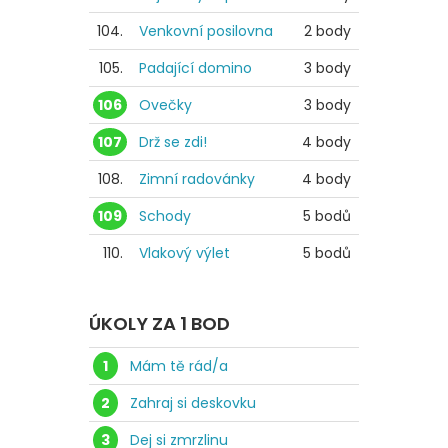
104.
Venkovní posilovna
2 body
105.
Padající domino
3 body
106
Ovečky
3 body
107
Drž se zdi!
4 body
108.
Zimní radovánky
4 body
109
Schody
5 bodů
110.
Vlakový výlet
5 bodů
ÚKOLY ZA 1 BOD
1
Mám tě rád/a
2
Zahraj si deskovku
3
Dej si zmrzlinu