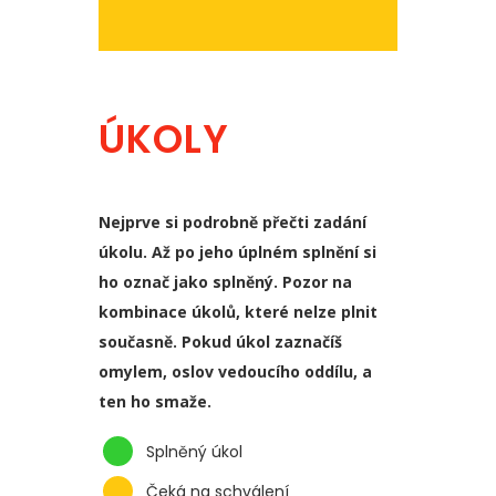
ÚKOLY
Nejprve si podrobně přečti zadání
úkolu. Až po jeho úplném splnění si
ho označ jako splněný. Pozor na
kombinace úkolů, které nelze plnit
současně. Pokud úkol zaznačíš
omylem, oslov vedoucího oddílu, a
ten ho smaže.
Splněný úkol
Čeká na schválení