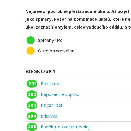
Nejprve si podrobně přečti zadání úkolu. Až po je
jako splněný. Pozor na kombinace úkolů, které ne
úkol zaznačíš omylem, oslov vedoucího oddílu, a 
Splněný úkol
Čeká na schválení
BLESKOVKY
201
Poletíme?
202
Neposedné vajíčko
203
Na jižní pól
204
Křížovka
205
Poděkuj a zvesela zvolej!