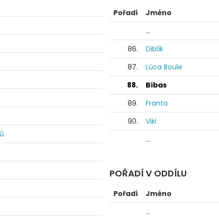
Pořadí
Jméno
...
86.
Diblík
87.
Lúca Boule
88.
Bíbas
89.
Franta
90.
Viki
dů
...
POŘADÍ V ODDÍLU
Pořadí
Jméno
...