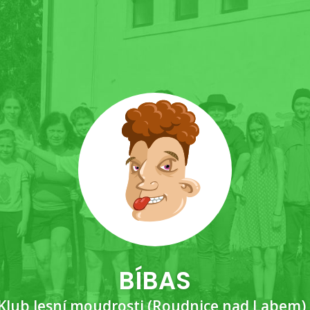
BÍBAS
lub lesní moudrosti (Roudnice nad Labem)