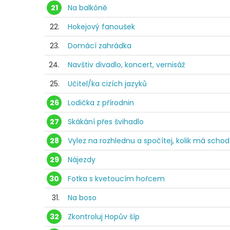
21
Na balkóně
22.
Hokejový fanoušek
23.
Domácí zahrádka
24.
Navštiv divadlo, koncert, vernisáž
25.
Učitel/ka cizích jazyků
26
Lodička z přírodnin
27
Skákání přes švihadlo
28
Vylez na rozhlednu a spočítej, kolik má scho
29
Nájezdy
30
Fotka s kvetoucím hořcem
31.
Na boso
32
Zkontroluj Hopův šíp