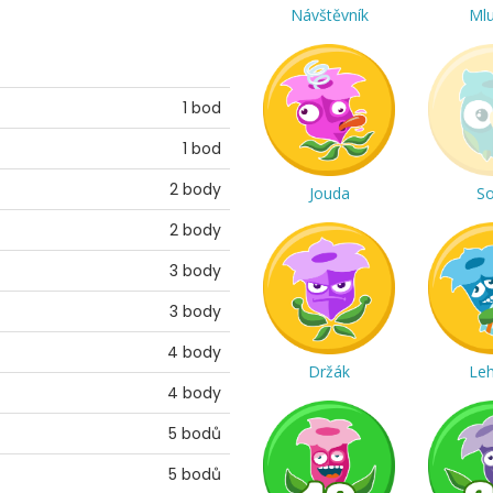
Návštěvník
Ml
1 bod
1 bod
2 body
Jouda
S
2 body
3 body
3 body
4 body
Držák
Le
4 body
5 bodů
5 bodů