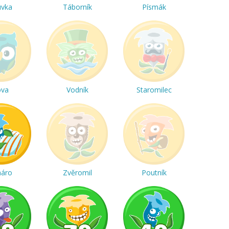
uvka
Táborník
Písmák
ova
Vodník
Staromilec
háro
Zvěromil
Poutník