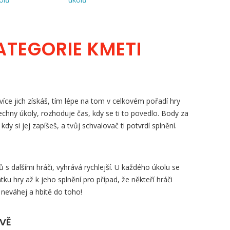
ATEGORIE KMETI
íce jich získáš, tím lépe na tom v celkovém pořadí hry
šechny úkoly, rozhoduje čas, kdy se ti to povedlo. Body za
, kdy si jej zapíšeš, a tvůj schvalovač ti potvrdí splnění.
s dalšími hráči, vyhrává rychlejší. U každého úkolu se
tku hry až k jeho splnění pro případ, že někteří hráči
 neváhej a hbitě do toho!
ZVĚ