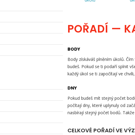
POŘADÍ — K
BODY
Body získáváš plněním úkolů. Čím v
budeš. Pokud se ti podaří splnit v
každý úkol se ti započítají ve chvíli
DNY
Pokud budeš mít stejný počet bodů 
počítají dny, které uplynuly od začá
nasbírají stejný počet bodů. Takže
CELKOVÉ POŘADÍ VE VÝ