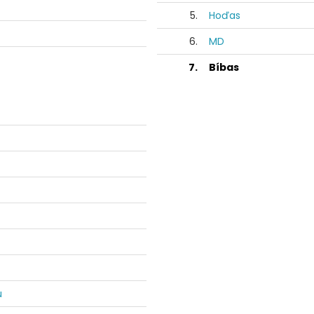
5.
Hoďas
6.
MD
7.
Bíbas
u