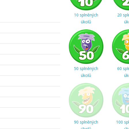
10 splněných
20 sp
úkolů
úk
50 splněných
60 sp
úkolů
úk
90 splněných
100 sp
úkolů
úk