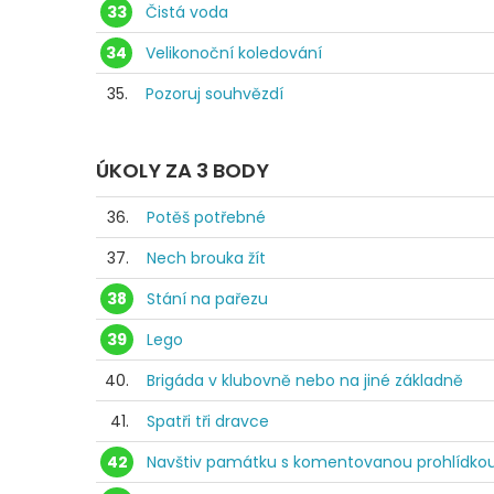
33
Čistá voda
34
Velikonoční koledování
35.
Pozoruj souhvězdí
ÚKOLY ZA 3 BODY
36.
Potěš potřebné
37.
Nech brouka žít
38
Stání na pařezu
39
Lego
40.
Brigáda v klubovně nebo na jiné základně
41.
Spatři tři dravce
42
Navštiv památku s komentovanou prohlídko