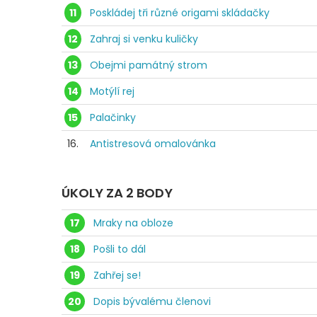
11
Poskládej tři různé origami skládačky
12
Zahraj si venku kuličky
13
Obejmi památný strom
14
Motýlí rej
15
Palačinky
16.
Antistresová omalovánka
ÚKOLY ZA 2 BODY
17
Mraky na obloze
18
Pošli to dál
19
Zahřej se!
20
Dopis bývalému členovi