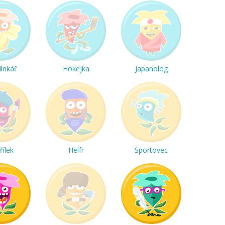
linkář
Hokejka
Japanolog
řílek
Helfr
Sportovec