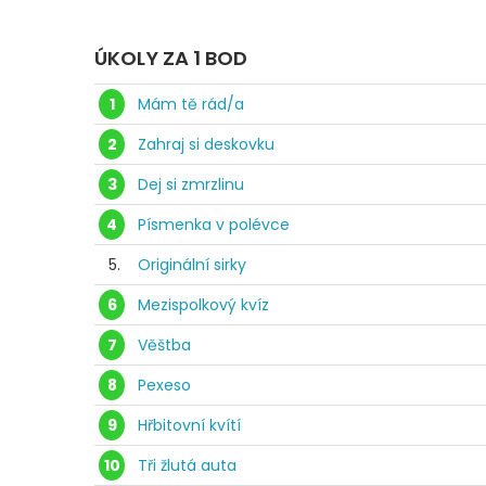
ÚKOLY ZA 1 BOD
1
Mám tě rád/a
2
Zahraj si deskovku
3
Dej si zmrzlinu
4
Písmenka v polévce
5.
Originální sirky
6
Mezispolkový kvíz
7
Věštba
8
Pexeso
9
Hřbitovní kvítí
10
Tři žlutá auta