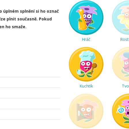
ho úplném splnění si ho označ
lze plnit současně. Pokud
ten ho smaže.
Hráč
Rost
Kuchtík
Tvo