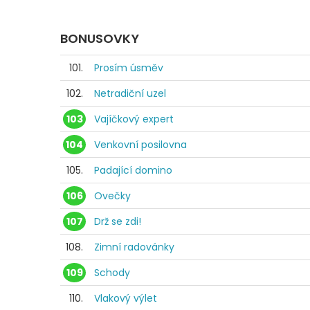
BONUSOVKY
101.
Prosím úsměv
102.
Netradiční uzel
103
Vajíčkový expert
104
Venkovní posilovna
105.
Padající domino
106
Ovečky
107
Drž se zdi!
108.
Zimní radovánky
109
Schody
110.
Vlakový výlet