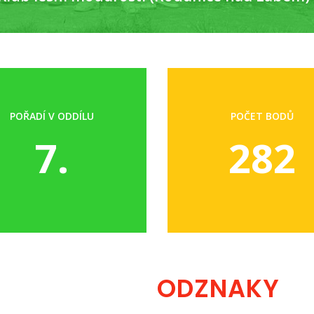
POŘADÍ V ODDÍLU
POČET BODŮ
7.
282
ODZNAKY