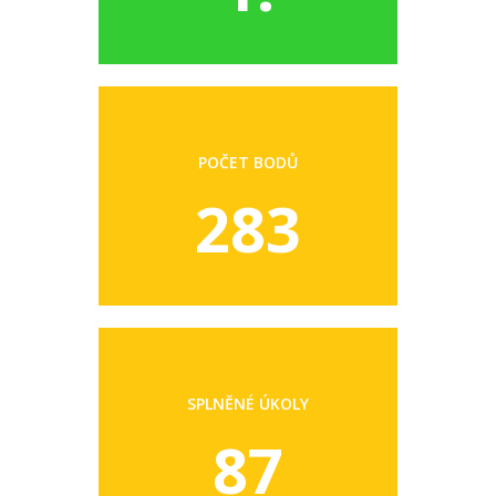
POČET BODŮ
283
SPLNĚNÉ ÚKOLY
87