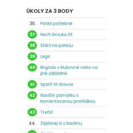
ÚKOLY ZA 3 BODY
36.
Potěš potřebné
37
Nech brouka žít
38
Stání na pařezu
39
Lego
40
Brigáda v klubovně nebo na
jiné základně
41
Spatři tři dravce
42
Navštiv památku s
komentovanou prohlídkou
43
Trefa!
44.
Zaplavej si v bazénu