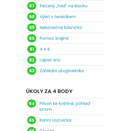
57
Pečený „had“ na klacku
58
Výlet s tenisákem
59
Nekonečná básnička
60
Pomoc krajině
61
4 x 4
62
Lapač snů
63
Zahlédni obojživelníka
ÚKOLY ZA 4 BODY
64
Přivoň ke květině, pohlaď
strom
65
Ranní rozcvička