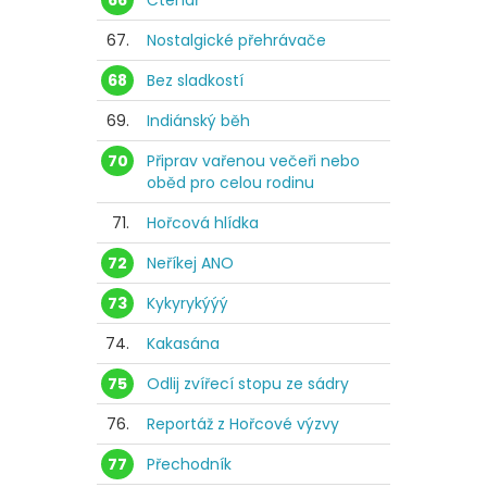
66
Čtenář
67.
Nostalgické přehrávače
68
Bez sladkostí
69.
Indiánský běh
70
Připrav vařenou večeři nebo
oběd pro celou rodinu
71.
Hořcová hlídka
72
Neříkej ANO
73
Kykyrykýýý
74.
Kakasána
75
Odlij zvířecí stopu ze sádry
76.
Reportáž z Hořcové výzvy
77
Přechodník