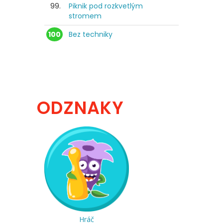
99.
Piknik pod rozkvetlým
stromem
100
Bez techniky
ODZNAKY
Hráč