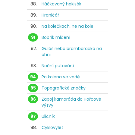
88.
Háčkovaný hakisák
89.
Hraničář
90.
Na kolečkách, ne na kole
91
Bobřík mlčení
92.
Guláš nebo bramboračka na
ohni
93.
Noční putování
94
Po kolena ve vodě
95
Topografické značky
96
Zapoj kamaráda do Hořcové
výzvy
97
Uličník
98.
Cyklovýlet