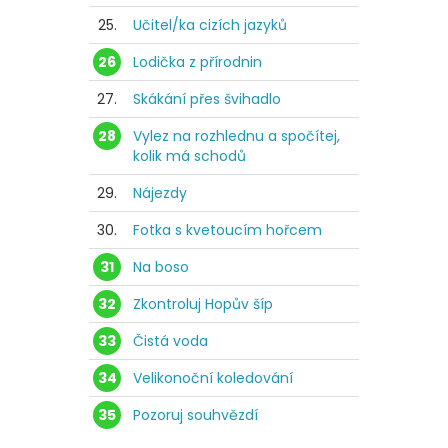
25.
Učitel/ka cizích jazyků
26
Lodička z přírodnin
27.
Skákání přes švihadlo
28
Vylez na rozhlednu a spočítej,
kolik má schodů
29.
Nájezdy
30.
Fotka s kvetoucím hořcem
31
Na boso
32
Zkontroluj Hopův šíp
33
Čistá voda
34
Velikonoční koledování
35
Pozoruj souhvězdí