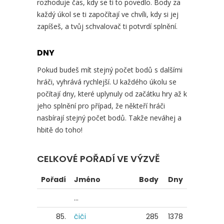
rozhoduje čas, kdy se ti to povedlo. Body za
každý úkol se ti započítají ve chvíli, kdy si jej
zapíšeš, a tvůj schvalovač ti potvrdí splnění.
DNY
Pokud budeš mít stejný počet bodů s dalšími
hráči, vyhrává rychlejší. U každého úkolu se
počítají dny, které uplynuly od začátku hry až k
jeho splnění pro případ, že někteří hráči
nasbírají stejný počet bodů. Takže neváhej a
hbitě do toho!
CELKOVÉ POŘADÍ VE VÝZVĚ
Pořadí
Jméno
Body
Dny
...
85.
čiči
285
1378