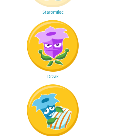
Staromilec
Držák