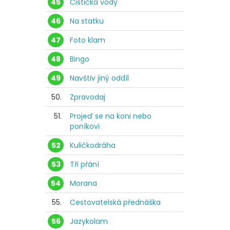
45
Čistička vody
46
Na statku
47
Foto klam
48
Bingo
49
Navštiv jiný oddíl
50.
Zpravodaj
51.
Projeď se na koni nebo
poníkovi
52
Kuličkodráha
53
Tři přání
54
Morana
55.
Cestovatelská přednáška
56
Jazykolam