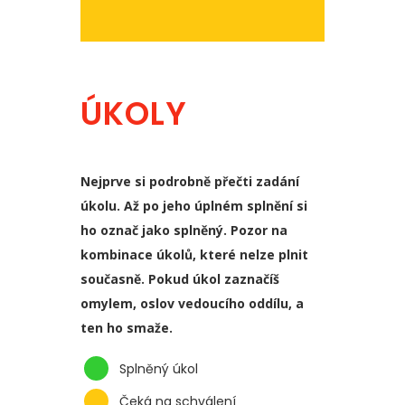
ÚKOLY
Nejprve si podrobně přečti zadání
úkolu. Až po jeho úplném splnění si
ho označ jako splněný. Pozor na
kombinace úkolů, které nelze plnit
současně. Pokud úkol zaznačíš
omylem, oslov vedoucího oddílu, a
ten ho smaže.
Splněný úkol
Čeká na schválení