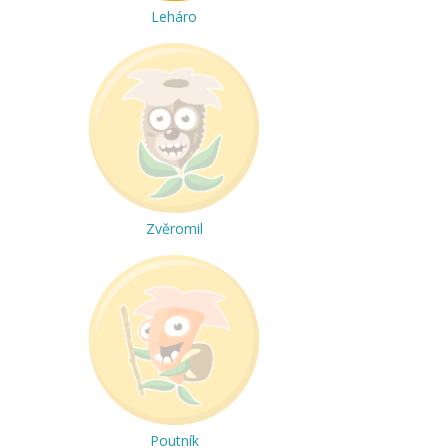
Leháro
Zvěromil
Poutník