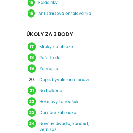
15
Palačinky
16
Antistresová omalovánka
ÚKOLY ZA 2 BODY
17
Mraky na obloze
18
Pošli to dál
19
Zahřej se!
20.
Dopis bývalému členovi
21
Na balkóně
22
Hokejový fanoušek
23
Domácí zahrádka
24
Navštiv divadlo, koncert,
vernisáž