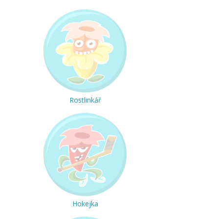
Rostlinkář
Hokejka