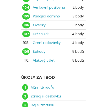
104
Venkovní posilovna
2 body
105
Padající domino
3 body
106
Ovečky
3 body
107
Drž se zdi!
4 body
108.
Zimní radovánky
4 body
109
Schody
5 bodů
110.
Vlakový výlet
5 bodů
ÚKOLY ZA 1 BOD
1
Mám tě rád/a
2
Zahraj si deskovku
3
Dej si zmrzlinu