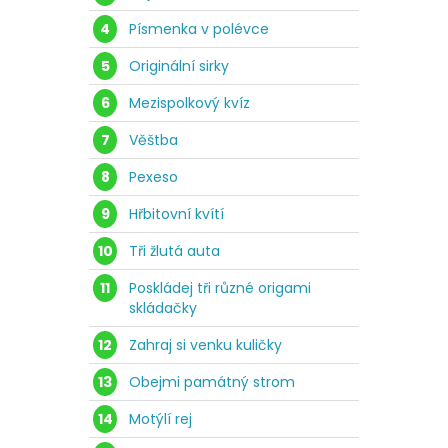
4
Písmenka v polévce
5
Originální sirky
6
Mezispolkový kvíz
7
Věštba
8
Pexeso
9
Hřbitovní kvítí
10
Tři žlutá auta
11
Poskládej tři různé origami
skládačky
12
Zahraj si venku kuličky
13
Obejmi památný strom
14
Motýlí rej