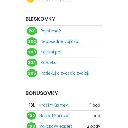
BLESKOVKY
201
Poletíme?
202
Neposedné vajíčko
203
Na jižní pól
204
Křížovka
205
Poděkuj a zvesela zvolej!
BONUSOVKY
101.
Prosím úsměv
1 bod
102
Netradiční uzel
1 bod
103
Vajíčkový expert
2 body