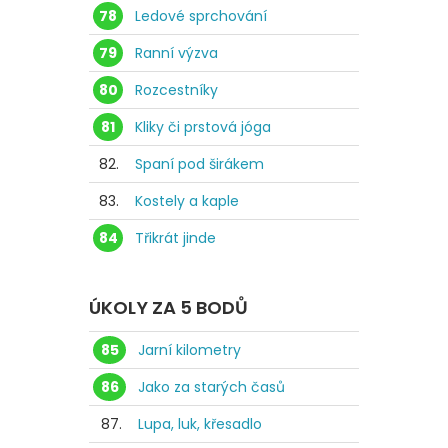
78
Ledové sprchování
79
Ranní výzva
80
Rozcestníky
81
Kliky či prstová jóga
82.
Spaní pod širákem
83.
Kostely a kaple
84
Třikrát jinde
ÚKOLY ZA 5 BODŮ
85
Jarní kilometry
86
Jako za starých časů
87.
Lupa, luk, křesadlo