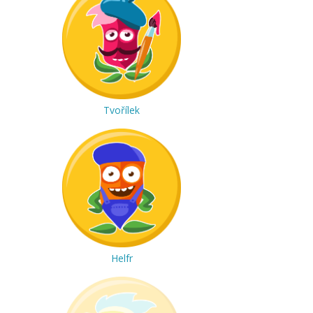
Tvořílek
Helfr